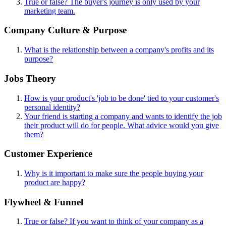
True or false? The buyer's journey is only used by your
marketing team.
Company Culture & Purpose
What is the relationship between a company's profits and its
purpose?
Jobs Theory
How is your product's 'job to be done' tied to your customer's
personal identity?
Your friend is starting a company and wants to identify the job
their product will do for people. What advice would you give
them?
Customer Experience
Why is it important to make sure the people buying your
product are happy?
Flywheel & Funnel
True or false? If you want to think of your company as a