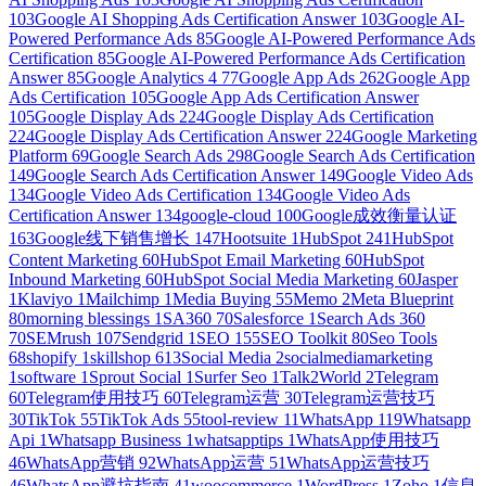
103
Google AI Shopping Ads Certification Answer
103
Google AI-
Powered Performance Ads
85
Google AI-Powered Performance Ads
Certification
85
Google AI-Powered Performance Ads Certification
Answer
85
Google Analytics 4
77
Google App Ads
262
Google App
Ads Certification
105
Google App Ads Certification Answer
105
Google Display Ads
224
Google Display Ads Certification
224
Google Display Ads Certification Answer
224
Google Marketing
Platform
69
Google Search Ads
298
Google Search Ads Certification
149
Google Search Ads Certification Answer
149
Google Video Ads
134
Google Video Ads Certification
134
Google Video Ads
Certification Answer
134
google-cloud
100
Google成效衡量认证
163
Google线下销售增长
147
Hootsuite
1
HubSpot
241
HubSpot
Content Marketing
60
HubSpot Email Marketing
60
HubSpot
Inbound Marketing
60
HubSpot Social Media Marketing
60
Jasper
1
Klaviyo
1
Mailchimp
1
Media Buying
55
Memo
2
Meta Blueprint
80
morning blessings
1
SA360
70
Salesforce
1
Search Ads 360
70
SEMrush
107
Sendgrid
1
SEO
155
SEO Toolkit
80
Seo Tools
68
shopify
1
skillshop
613
Social Media
2
socialmediamarketing
1
software
1
Sprout Social
1
Surfer Seo
1
Talk2World
2
Telegram
60
Telegram使用技巧
60
Telegram运营
30
Telegram运营技巧
30
TikTok
55
TikTok Ads
55
tool-review
11
WhatsApp
119
Whatsapp
Api
1
Whatsapp Business
1
whatsapptips
1
WhatsApp使用技巧
46
WhatsApp营销
92
WhatsApp运营
51
WhatsApp运营技巧
46
WhatsApp避坑指南
41
woocommerce
1
WordPress
1
Zoho
1
信息