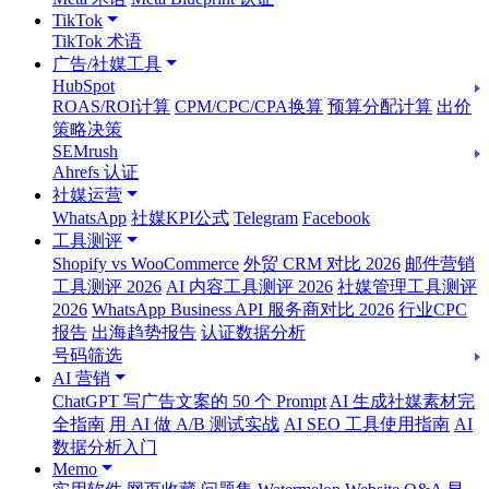
TikTok
TikTok 术语
广告/社媒工具
HubSpot
ROAS/ROI计算
CPM/CPC/CPA换算
预算分配计算
出价
策略决策
SEMrush
Ahrefs 认证
社媒运营
WhatsApp
社媒KPI公式
Telegram
Facebook
工具测评
Shopify vs WooCommerce
外贸 CRM 对比 2026
邮件营销
工具测评 2026
AI 内容工具测评 2026
社媒管理工具测评
2026
WhatsApp Business API 服务商对比 2026
行业CPC
报告
出海趋势报告
认证数据分析
号码筛选
AI 营销
ChatGPT 写广告文案的 50 个 Prompt
AI 生成社媒素材完
全指南
用 AI 做 A/B 测试实战
AI SEO 工具使用指南
AI
数据分析入门
Memo