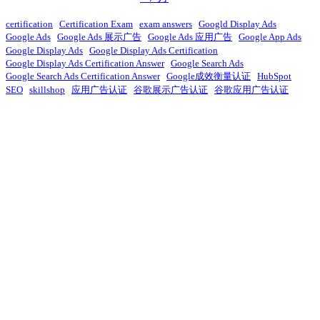
certification
Certification Exam
exam answers
Googld Display Ads
Google Ads
Google Ads 展示广告
Google Ads 应用广告
Google App Ads
Google Display Ads
Google Display Ads Certification
Google Display Ads Certification Answer
Google Search Ads
Google Search Ads Certification Answer
Google成效衡量认证
HubSpot
SEO
skillshop
应用广告认证
谷歌展示广告认证
谷歌应用广告认证