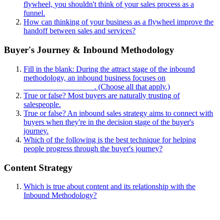
flywheel, you shouldn't think of your sales process as a
funnel.
How can thinking of your business as a flywheel improve the
handoff between sales and services?
Buyer's Journey & Inbound Methodology
Fill in the blank: During the attract stage of the inbound
methodology, an inbound business focuses on
__________________. (Choose all that apply.)
True or false? Most buyers are naturally trusting of
salespeople.
True or false? An inbound sales strategy aims to connect with
buyers when they're in the decision stage of the buyer's
journey.
Which of the following is the best technique for helping
people progress through the buyer's journey?
Content Strategy
Which is true about content and its relationship with the
Inbound Methodology?