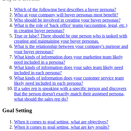
Which of the following best describes a buyer persona?
Who at your company will buyer personas most benefit?
Who should be involved in creating your buyer personas?
What is the role of 'back office' teams (accounting, legal, etc.)
in creating buyer personas?
True or false? There should be one person who is tasked with
creating and maintaining your buyer personas.
What is the relationship between your company's purpose and
your buyer personas?
What kinds of information does your marketing team likely
need included in a persona?
What kinds of information does your sales team likely need
included in each persona?
What kinds of information does your customer service team
likely need included in each persona?
If a sales rep is speaking with a specific person and discovers
that the person doesn't exactly match their assigned persona,
what should the sales rep do?
Goal Setting
When it comes to goal setting, what are objectives?
When it comes to goal setting, what are key results?