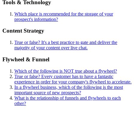
Tools & Technology
Which place is recommended for the storage of your
prospect's information?
Content Strategy
True or false? It's a best practice to gate and deliver the
majority of your content over live chat.
Flywheel & Funnel
Which of the following is NOT true about a flywheel?
True or false? Every customer has to have a fantastic
experience in order for your company's flywheel to accelerate.
In a flywheel business, which of the following is the most
important source of new prospects?
What is the relationship of funnels and flywheels to each
other?