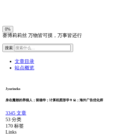
关闭
日落
暗化
灰度
0%
赛博莉莉丝
万物皆可摸，万事皆还行
搜索
文章目录
站点概览
Jyurineko
身在魔都的养猫人；留德华；计算机图形学👨‍💻；海外广告优化师
3345
文章
53
分类
170
标签
Links