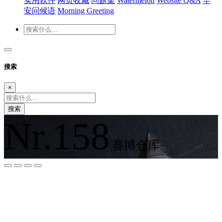
实用软件
网页收藏
问题集
Watermelon
Website Q&A
早
安问候语
Morning Greeting
搜索
×
搜索
Nr.158
赛博仓库
夜间模式
暗黑模式
Sans Serif
Serif
浅阴影
深阴影