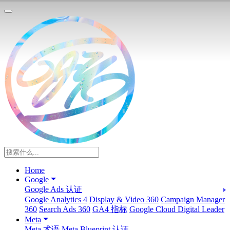
Home
Google
Google Ads 认证
Google Analytics 4
Display & Video 360
Campaign Manager
360
Search Ads 360
GA4 指标
Google Cloud Digital Leader
Meta
Meta 术语
Meta Blueprint 认证