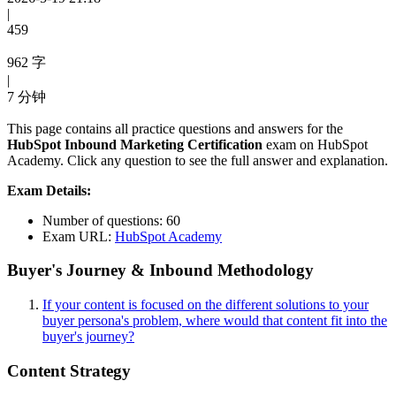
|
459
962 字
|
7 分钟
This page contains all practice questions and answers for the
HubSpot Inbound Marketing Certification
exam on HubSpot
Academy. Click any question to see the full answer and explanation.
Exam Details:
Number of questions: 60
Exam URL:
HubSpot Academy
Buyer's Journey & Inbound Methodology
If your content is focused on the different solutions to your
buyer persona's problem, where would that content fit into the
buyer's journey?
Content Strategy