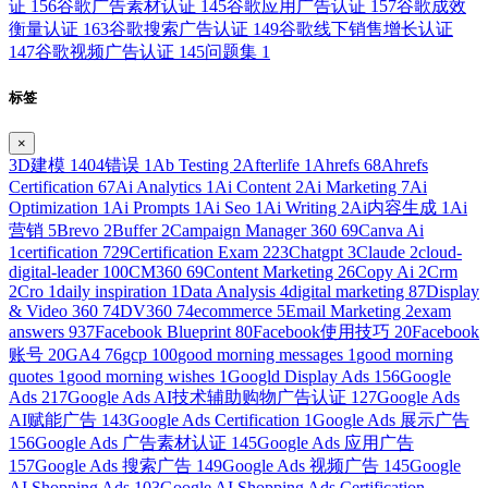
证
156
谷歌广告素材认证
145
谷歌应用广告认证
157
谷歌成效
衡量认证
163
谷歌搜索广告认证
149
谷歌线下销售增长认证
147
谷歌视频广告认证
145
问题集
1
标签
×
3D建模
1
404错误
1
Ab Testing
2
Afterlife
1
Ahrefs
68
Ahrefs
Certification
67
Ai Analytics
1
Ai Content
2
Ai Marketing
7
Ai
Optimization
1
Ai Prompts
1
Ai Seo
1
Ai Writing
2
Ai内容生成
1
Ai
营销
5
Brevo
2
Buffer
2
Campaign Manager 360
69
Canva Ai
1
certification
729
Certification Exam
223
Chatgpt
3
Claude
2
cloud-
digital-leader
100
CM360
69
Content Marketing
26
Copy Ai
2
Crm
2
Cro
1
daily inspiration
1
Data Analysis
4
digital marketing
87
Display
& Video 360
74
DV360
74
ecommerce
5
Email Marketing
2
exam
answers
937
Facebook Blueprint
80
Facebook使用技巧
20
Facebook
账号
20
GA4
76
gcp
100
good morning messages
1
good morning
quotes
1
good morning wishes
1
Googld Display Ads
156
Google
Ads
217
Google Ads AI技术辅助购物广告认证
127
Google Ads
AI赋能广告
143
Google Ads Certification
1
Google Ads 展示广告
156
Google Ads 广告素材认证
145
Google Ads 应用广告
157
Google Ads 搜索广告
149
Google Ads 视频广告
145
Google
AI Shopping Ads
103
Google AI Shopping Ads Certification