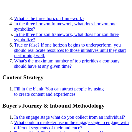
What is the three horizon framework?
In the three horizon framework, what does horizon one
symbolize?
In the three horizon framework, what does horizon three
symbolize?
True or false? If one horizon begins to underperform, you
should reallocate resources to those initiatives until they start
performing well.
What's the maximum number of top priorities a company
should have at any given time?
Content Strategy
Fill in the blank: You can attract people by using _________
to create content and experiences.
Buyer's Journey & Inbound Methodology
In the engage stage what do you collect from an individual?
What could a marketer use in the engage stage to engage with
different segments of their audience?