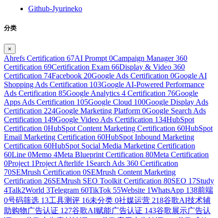
Github-Jyurineko
分类
×
Ahrefs Certification
67
AI Prompt
0
Campaign Manager 360
Certification
69
Certification Exam
66
Display & Video 360
Certification
74
Facebook
20
Google Ads Certification
0
Google AI
Shopping Ads Certification
103
Google AI-Powered Performance
Ads Certification
85
Google Analytics 4 Certification
76
Google
Apps Ads Certification
105
Google Cloud
100
Google Display Ads
Certification
224
Google Marketing Platform
0
Google Search Ads
Certification
149
Google Video Ads Certification
134
HubSpot
Certification
0
HubSpot Content Marketing Certification
60
HubSpot
Email Marketing Certification
60
HubSpot Inbound Marketing
Certification
60
HubSpot Social Media Marketing Certification
60
Line
0
Memo
4
Meta Blueprint Certification
80
Meta Certification
0
Project
1
Project Afterlife
1
Search Ads 360 Certification
70
SEMrush Certification
0
SEMrush Content Marketing
Certification
26
SEMrush SEO Toolkit Certification
80
SEO
17
Study
4
Talk2World
3
Telegram
60
TikTok
55
Website
1
WhatsApp
138
前端
0
号码筛选
13
工具测评
16
未分类
0
社媒运营
218
谷歌AI技术辅
助购物广告认证
127
谷歌AI赋能广告认证
143
谷歌展示广告认