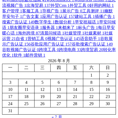
流视频广告
1
出海贸易
137
外贸Crm
1
外贸工具
0
好用的网站
1
客户管理
1
客服工具
1
导视广告
1
展示广告
0
工具测评
11
幽默
早安句子
1
广告文案
1
应用广告认证
157
建站工具
1
插播广告
1
搜索广告认证
149
数字孪生
1
数据分析
1
早安祝福话
1
早安问候
语
1
朋友圈早安语录
1
服务器
1
来都来了
1
标头广告
1
每日早安
暖心话
1
海外跨境
87
清晨问候语
1
社媒管理
1
社媒素材
1
社媒
运营
21
自省
1
营销工具
0
视频广告认证
145
语音助手
1
谷歌展
示广告认证
156
谷歌应用广告认证
157
谷歌搜索广告认证
149
谷歌视频广告认证
0
跨境工具
0
跨境电商
33
跨境贸易
20
转化率
优化
1
软件
1
邮件营销
1
2026 年 8 月
一
二
三
四
五
六
日
1
2
3
4
5
6
7
8
9
10
11
12
13
14
15
16
17
18
19
20
21
22
23
24
25
26
27
28
29
30
31
« 7 月