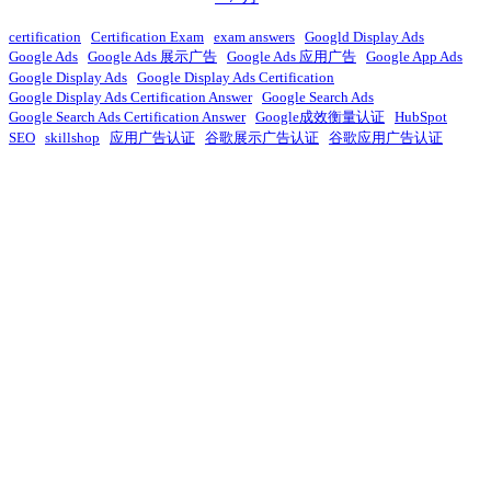
certification
Certification Exam
exam answers
Googld Display Ads
Google Ads
Google Ads 展示广告
Google Ads 应用广告
Google App Ads
Google Display Ads
Google Display Ads Certification
Google Display Ads Certification Answer
Google Search Ads
Google Search Ads Certification Answer
Google成效衡量认证
HubSpot
SEO
skillshop
应用广告认证
谷歌展示广告认证
谷歌应用广告认证