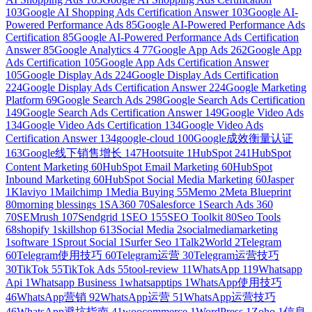
103
Google AI Shopping Ads Certification Answer
103
Google AI-
Powered Performance Ads
85
Google AI-Powered Performance Ads
Certification
85
Google AI-Powered Performance Ads Certification
Answer
85
Google Analytics 4
77
Google App Ads
262
Google App
Ads Certification
105
Google App Ads Certification Answer
105
Google Display Ads
224
Google Display Ads Certification
224
Google Display Ads Certification Answer
224
Google Marketing
Platform
69
Google Search Ads
298
Google Search Ads Certification
149
Google Search Ads Certification Answer
149
Google Video Ads
134
Google Video Ads Certification
134
Google Video Ads
Certification Answer
134
google-cloud
100
Google成效衡量认证
163
Google线下销售增长
147
Hootsuite
1
HubSpot
241
HubSpot
Content Marketing
60
HubSpot Email Marketing
60
HubSpot
Inbound Marketing
60
HubSpot Social Media Marketing
60
Jasper
1
Klaviyo
1
Mailchimp
1
Media Buying
55
Memo
2
Meta Blueprint
80
morning blessings
1
SA360
70
Salesforce
1
Search Ads 360
70
SEMrush
107
Sendgrid
1
SEO
155
SEO Toolkit
80
Seo Tools
68
shopify
1
skillshop
613
Social Media
2
socialmediamarketing
1
software
1
Sprout Social
1
Surfer Seo
1
Talk2World
2
Telegram
60
Telegram使用技巧
60
Telegram运营
30
Telegram运营技巧
30
TikTok
55
TikTok Ads
55
tool-review
11
WhatsApp
119
Whatsapp
Api
1
Whatsapp Business
1
whatsapptips
1
WhatsApp使用技巧
46
WhatsApp营销
92
WhatsApp运营
51
WhatsApp运营技巧
46
WhatsApp避坑指南
41
woocommerce
1
WordPress
1
Zoho
1
信息