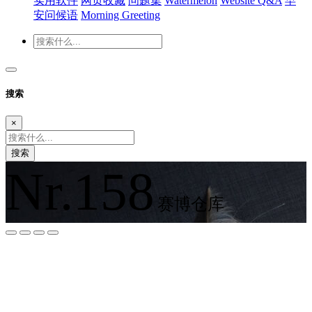
实用软件
网页收藏
问题集
Watermelon
Website Q&A
早
安问候语
Morning Greeting
搜索
×
搜索
Nr.158
赛博仓库
夜间模式
暗黑模式
Sans Serif
Serif
浅阴影
深阴影