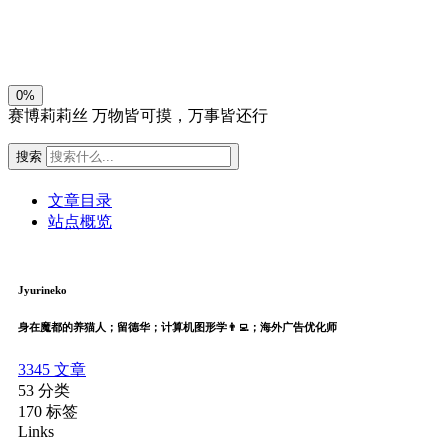
关闭
日落
暗化
灰度
0%
赛博莉莉丝
万物皆可摸，万事皆还行
搜索
文章目录
站点概览
Jyurineko
身在魔都的养猫人；留德华；计算机图形学👨‍💻；海外广告优化师
3345
文章
53
分类
170
标签
Links