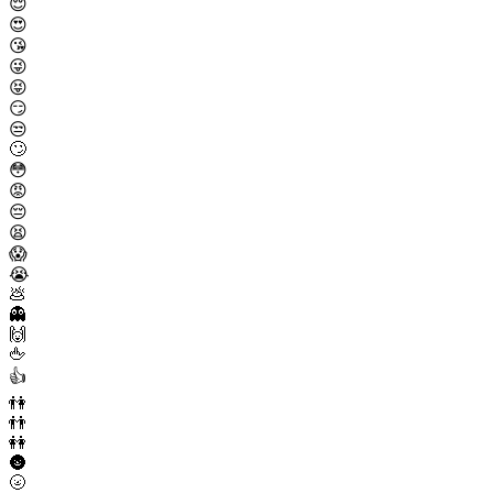
😌
😍
😘
😜
😝
😏
😒
🙄
😳
😡
😔
😫
😱
😭
💩
👻
🙌
🖕
👍
👫
👬
👭
🌚
🌝