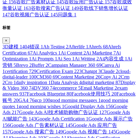
证
156
谷歌广告素材认证
145
谷歌应用广告认证
157
谷歌成效
衡量认证
163
谷歌搜索广告认证
149
谷歌线下销售增长认证
147
谷歌视频广告认证
145
问题集
1
标签
×
3D建模
1
404错误
1
Ab Testing
2
Afterlife
1
Ahrefs
68
Ahrefs
Certification
67
Ai Analytics
1
Ai Content
2
Ai Marketing
7
Ai
Optimization
1
Ai Prompts
1
Ai Seo
1
Ai Writing
2
Ai内容生成
1
Ai
营销
5
Brevo
2
Buffer
2
Campaign Manager 360
69
Canva Ai
1
certification
729
Certification Exam
223
Chatgpt
3
Claude
2
cloud-
digital-leader
100
CM360
69
Content Marketing
26
Copy Ai
2
Crm
2
Cro
1
daily inspiration
1
Data Analysis
4
digital marketing
87
Display
& Video 360
74
DV360
74
ecommerce
5
Email Marketing
2
exam
answers
937
Facebook Blueprint
80
Facebook使用技巧
20
Facebook
账号
20
GA4
76
gcp
100
good morning messages
1
good morning
quotes
1
good morning wishes
1
Googld Display Ads
156
Google
Ads
217
Google Ads AI技术辅助购物广告认证
127
Google Ads
AI赋能广告
143
Google Ads Certification
1
Google Ads 展示广告
156
Google Ads 广告素材认证
145
Google Ads 应用广告
157
Google Ads 搜索广告
149
Google Ads 视频广告
145
Google
AI Shopping Ads
103
Google AI Shopping Ads Certification