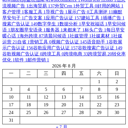
流视频广告
1
出海贸易
137
外贸Crm
1
外贸工具
0
好用的网站
1
客户管理
1
客服工具
1
导视广告
1
展示广告
0
工具测评
11
幽默
早安句子
1
广告文案
1
应用广告认证
157
建站工具
1
插播广告
1
搜索广告认证
149
数字孪生
1
数据分析
1
早安祝福话
1
早安问候
语
1
朋友圈早安语录
1
服务器
1
来都来了
1
标头广告
1
每日早安
暖心话
1
海外跨境
87
清晨问候语
1
社媒管理
1
社媒素材
1
社媒
运营
21
自省
1
营销工具
0
视频广告认证
145
语音助手
1
谷歌展
示广告认证
156
谷歌应用广告认证
157
谷歌搜索广告认证
149
谷歌视频广告认证
0
跨境工具
0
跨境电商
33
跨境贸易
20
转化率
优化
1
软件
1
邮件营销
1
2026 年 8 月
一
二
三
四
五
六
日
1
2
3
4
5
6
7
8
9
10
11
12
13
14
15
16
17
18
19
20
21
22
23
24
25
26
27
28
29
30
31
« 7 月