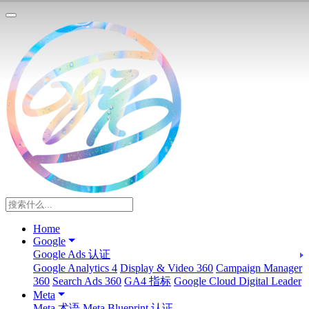
Home
Google
Google Ads 认证
Google Analytics 4
Display & Video 360
Campaign Manager
360
Search Ads 360
GA4 指标
Google Cloud Digital Leader
Meta
Meta 术语
Meta Blueprint 认证