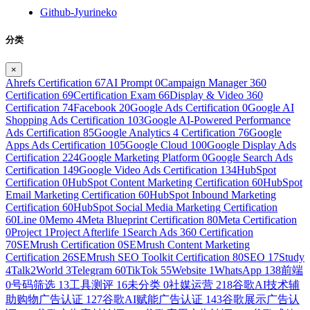
Github-Jyurineko
分类
×
Ahrefs Certification
67
AI Prompt
0
Campaign Manager 360
Certification
69
Certification Exam
66
Display & Video 360
Certification
74
Facebook
20
Google Ads Certification
0
Google AI
Shopping Ads Certification
103
Google AI-Powered Performance
Ads Certification
85
Google Analytics 4 Certification
76
Google
Apps Ads Certification
105
Google Cloud
100
Google Display Ads
Certification
224
Google Marketing Platform
0
Google Search Ads
Certification
149
Google Video Ads Certification
134
HubSpot
Certification
0
HubSpot Content Marketing Certification
60
HubSpot
Email Marketing Certification
60
HubSpot Inbound Marketing
Certification
60
HubSpot Social Media Marketing Certification
60
Line
0
Memo
4
Meta Blueprint Certification
80
Meta Certification
0
Project
1
Project Afterlife
1
Search Ads 360 Certification
70
SEMrush Certification
0
SEMrush Content Marketing
Certification
26
SEMrush SEO Toolkit Certification
80
SEO
17
Study
4
Talk2World
3
Telegram
60
TikTok
55
Website
1
WhatsApp
138
前端
0
号码筛选
13
工具测评
16
未分类
0
社媒运营
218
谷歌AI技术辅
助购物广告认证
127
谷歌AI赋能广告认证
143
谷歌展示广告认