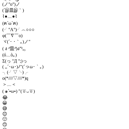
(ノ°ο°)ノ
(´இ皿இ｀)
⌇●﹏●⌇
(ฅ´ω`ฅ)
(╯°A°)╯︵○○○
φ(￣∇￣o)
ヾ(´･ ･｀｡)ノ"
( ง ᵒ̌皿ᵒ̌)ง⁼³₌₃
(ó﹏ò｡)
Σ(っ °Д °;)っ
( ,,´･ω･)ﾉ"(´っω･｀｡)
╮(╯▽╰)╭
o(*////▽////*)q
＞﹏＜
( ๑´•ω•) "(ㆆᴗㆆ)
😂
😀
😅
😊
🙂
🙃