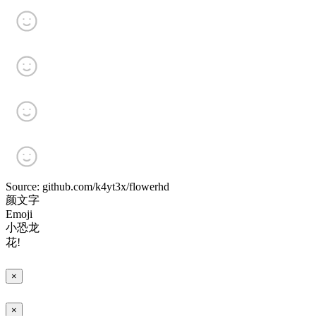
Source: github.com/k4yt3x/flowerhd
颜文字
Emoji
小恐龙
花!
×
×