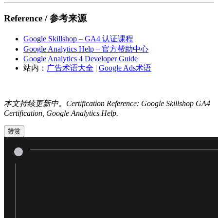
Reference / 参考来源
Google Skillshop – GA4 认证课程
Google Analytics Help – 官方帮助中心
Google Analytics 4 Developer Guide
站内：
广告术语大全
|
Google Ads术语
本文持续更新中。Certification Reference: Google Skillshop GA4
Certification, Google Analytics Help.
赞赏