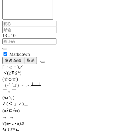
Markdown
发送
编辑
取消
|´・ω・)ノ
ヾ(≧∇≦*)ゝ
(☆ω☆)
（╯‵□′）╯︵┴─┴
￣﹃￣
(/ω＼)
∠( ᐛ 」∠)＿
(๑•̀ㅁ•́ฅ)
→_→
୧(๑•̀⌄•́๑)૭
٩(ˊᗜˋ*)و