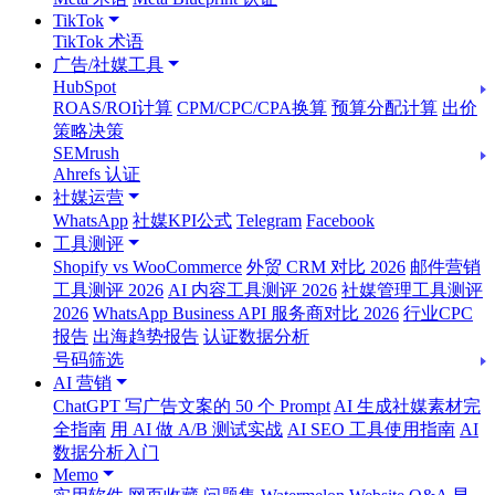
TikTok
TikTok 术语
广告/社媒工具
HubSpot
ROAS/ROI计算
CPM/CPC/CPA换算
预算分配计算
出价
策略决策
SEMrush
Ahrefs 认证
社媒运营
WhatsApp
社媒KPI公式
Telegram
Facebook
工具测评
Shopify vs WooCommerce
外贸 CRM 对比 2026
邮件营销
工具测评 2026
AI 内容工具测评 2026
社媒管理工具测评
2026
WhatsApp Business API 服务商对比 2026
行业CPC
报告
出海趋势报告
认证数据分析
号码筛选
AI 营销
ChatGPT 写广告文案的 50 个 Prompt
AI 生成社媒素材完
全指南
用 AI 做 A/B 测试实战
AI SEO 工具使用指南
AI
数据分析入门
Memo