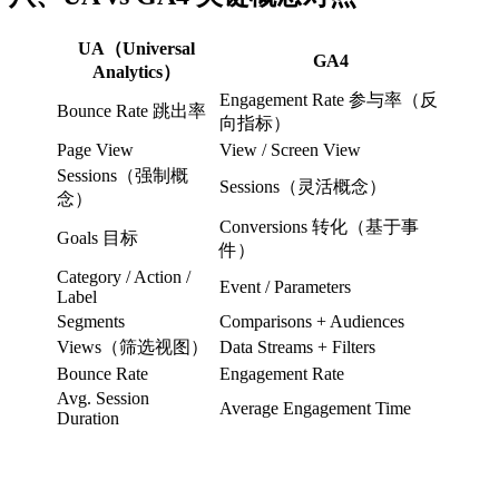
UA（Universal
GA4
Analytics）
Engagement Rate 参与率（反
Bounce Rate 跳出率
向指标）
Page View
View / Screen View
Sessions（强制概
Sessions（灵活概念）
念）
Conversions 转化（基于事
Goals 目标
件）
Category / Action /
Event / Parameters
Label
Segments
Comparisons + Audiences
Views（筛选视图）
Data Streams + Filters
Bounce Rate
Engagement Rate
Avg. Session
Average Engagement Time
Duration