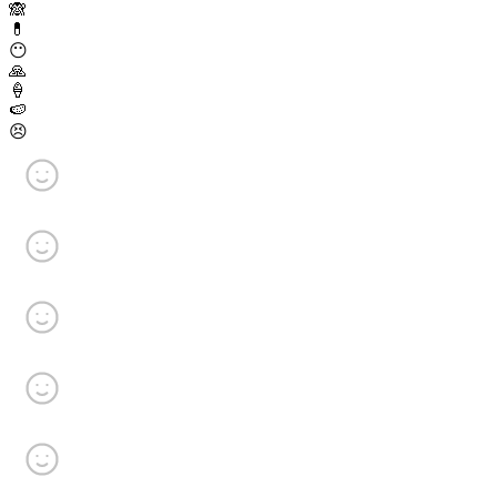
🙈
💊
😶
🙏
🍦
🍉
😣