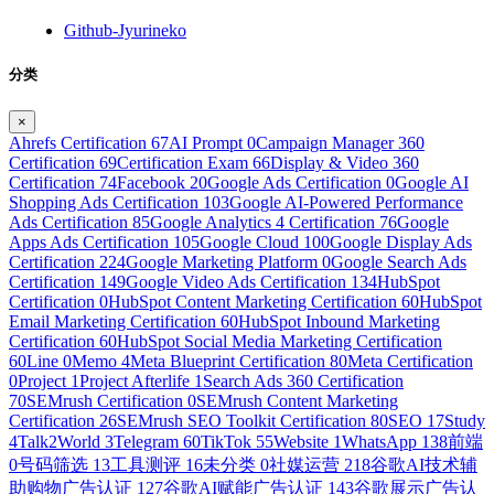
Github-Jyurineko
分类
×
Ahrefs Certification
67
AI Prompt
0
Campaign Manager 360
Certification
69
Certification Exam
66
Display & Video 360
Certification
74
Facebook
20
Google Ads Certification
0
Google AI
Shopping Ads Certification
103
Google AI-Powered Performance
Ads Certification
85
Google Analytics 4 Certification
76
Google
Apps Ads Certification
105
Google Cloud
100
Google Display Ads
Certification
224
Google Marketing Platform
0
Google Search Ads
Certification
149
Google Video Ads Certification
134
HubSpot
Certification
0
HubSpot Content Marketing Certification
60
HubSpot
Email Marketing Certification
60
HubSpot Inbound Marketing
Certification
60
HubSpot Social Media Marketing Certification
60
Line
0
Memo
4
Meta Blueprint Certification
80
Meta Certification
0
Project
1
Project Afterlife
1
Search Ads 360 Certification
70
SEMrush Certification
0
SEMrush Content Marketing
Certification
26
SEMrush SEO Toolkit Certification
80
SEO
17
Study
4
Talk2World
3
Telegram
60
TikTok
55
Website
1
WhatsApp
138
前端
0
号码筛选
13
工具测评
16
未分类
0
社媒运营
218
谷歌AI技术辅
助购物广告认证
127
谷歌AI赋能广告认证
143
谷歌展示广告认