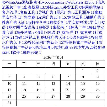
46
WhatsApp避坑指南
41
woocommerce
1
WordPress
1
Zoho
1
信息
流视频广告
1
出海贸易
137
外贸Crm
1
外贸工具
0
好用的网站
1
客户管理
1
客服工具
1
导视广告
1
展示广告
0
工具测评
11
幽默
早安句子
1
广告文案
1
应用广告认证
157
建站工具
1
插播广告
1
搜索广告认证
149
数字孪生
1
数据分析
1
早安祝福话
1
早安问候
语
1
朋友圈早安语录
1
服务器
1
来都来了
1
标头广告
1
每日早安
暖心话
1
海外跨境
87
清晨问候语
1
社媒管理
1
社媒素材
1
社媒
运营
21
自省
1
营销工具
0
视频广告认证
145
语音助手
1
谷歌展
示广告认证
156
谷歌应用广告认证
157
谷歌搜索广告认证
149
谷歌视频广告认证
0
跨境工具
0
跨境电商
33
跨境贸易
20
转化率
优化
1
软件
1
邮件营销
1
2026 年 8 月
一
二
三
四
五
六
日
1
2
3
4
5
6
7
8
9
10
11
12
13
14
15
16
17
18
19
20
21
22
23
24
25
26
27
28
29
30
31