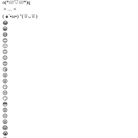
o(*////▽////*)q
＞﹏＜
( ๑´•ω•) "(ㆆᴗㆆ)
😂
😀
😅
😊
🙂
🙃
😌
😍
😘
😜
😝
😏
😒
🙄
😳
😡
😔
😫
😱
😭