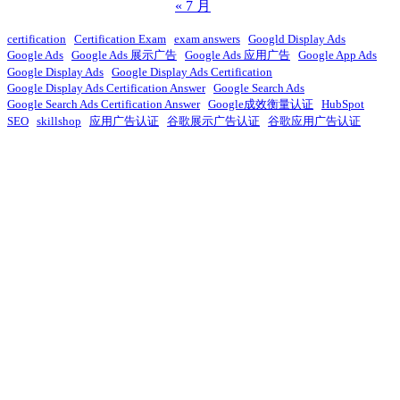
« 7 月
certification
Certification Exam
exam answers
Googld Display Ads
Google Ads
Google Ads 展示广告
Google Ads 应用广告
Google App Ads
Google Display Ads
Google Display Ads Certification
Google Display Ads Certification Answer
Google Search Ads
Google Search Ads Certification Answer
Google成效衡量认证
HubSpot
SEO
skillshop
应用广告认证
谷歌展示广告认证
谷歌应用广告认证