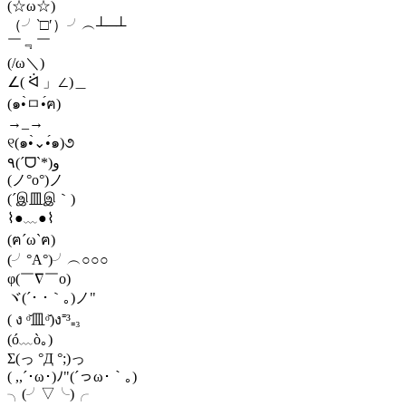
(☆ω☆)
（╯‵□′）╯︵┴─┴
￣﹃￣
(/ω＼)
∠( ᐛ 」∠)＿
(๑•̀ㅁ•́ฅ)
→_→
୧(๑•̀⌄•́๑)૭
٩(ˊᗜˋ*)و
(ノ°ο°)ノ
(´இ皿இ｀)
⌇●﹏●⌇
(ฅ´ω`ฅ)
(╯°A°)╯︵○○○
φ(￣∇￣o)
ヾ(´･ ･｀｡)ノ"
( ง ᵒ̌皿ᵒ̌)ง⁼³₌₃
(ó﹏ò｡)
Σ(っ °Д °;)っ
( ,,´･ω･)ﾉ"(´っω･｀｡)
╮(╯▽╰)╭