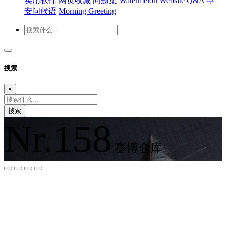
实用软件
网页收藏
问题集
Watermelon
Website Q&A
早
安问候语
Morning Greeting
搜索
×
搜索
Nr.158
赛博仓库
夜间模式
暗黑模式
Sans Serif
Serif
浅阴影
深阴影