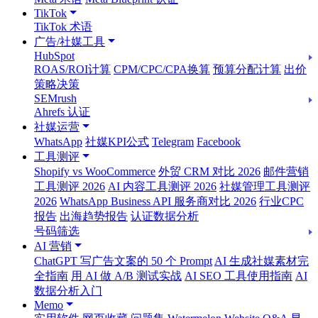
TikTok
TikTok 术语
广告/社媒工具
HubSpot
ROAS/ROI计算
CPM/CPC/CPA换算
预算分配计算
出价
策略决策
SEMrush
Ahrefs 认证
社媒运营
WhatsApp
社媒KPI公式
Telegram
Facebook
工具测评
Shopify vs WooCommerce
外贸 CRM 对比 2026
邮件营销
工具测评 2026
AI 内容工具测评 2026
社媒管理工具测评
2026
WhatsApp Business API 服务商对比 2026
行业CPC
报告
出海趋势报告
认证数据分析
号码筛选
AI 营销
ChatGPT 写广告文案的 50 个 Prompt
AI 生成社媒素材完
全指南
用 AI 做 A/B 测试实战
AI SEO 工具使用指南
AI
数据分析入门
Memo