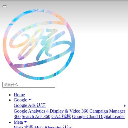
Home
Google
Google Ads 认证
Google Analytics 4
Display & Video 360
Campaign Manager
360
Search Ads 360
GA4 指标
Google Cloud Digital Leader
Meta
Meta 术语
Meta Blueprint 认证