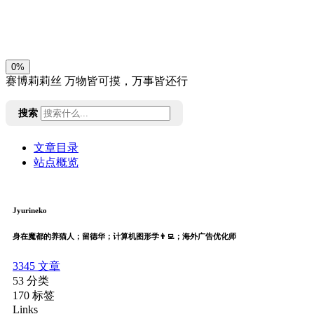
关闭
日落
暗化
灰度
0%
赛博莉莉丝
万物皆可摸，万事皆还行
搜索
文章目录
站点概览
Jyurineko
身在魔都的养猫人；留德华；计算机图形学👨‍💻；海外广告优化师
3345
文章
53
分类
170
标签
Links