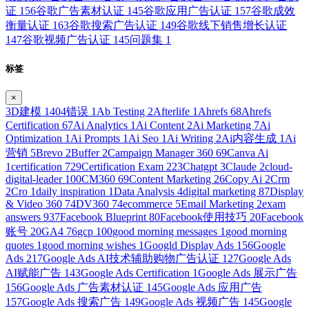
证
156
谷歌广告素材认证
145
谷歌应用广告认证
157
谷歌成效
衡量认证
163
谷歌搜索广告认证
149
谷歌线下销售增长认证
147
谷歌视频广告认证
145
问题集
1
标签
×
3D建模
1
404错误
1
Ab Testing
2
Afterlife
1
Ahrefs
68
Ahrefs
Certification
67
Ai Analytics
1
Ai Content
2
Ai Marketing
7
Ai
Optimization
1
Ai Prompts
1
Ai Seo
1
Ai Writing
2
Ai内容生成
1
Ai
营销
5
Brevo
2
Buffer
2
Campaign Manager 360
69
Canva Ai
1
certification
729
Certification Exam
223
Chatgpt
3
Claude
2
cloud-
digital-leader
100
CM360
69
Content Marketing
26
Copy Ai
2
Crm
2
Cro
1
daily inspiration
1
Data Analysis
4
digital marketing
87
Display
& Video 360
74
DV360
74
ecommerce
5
Email Marketing
2
exam
answers
937
Facebook Blueprint
80
Facebook使用技巧
20
Facebook
账号
20
GA4
76
gcp
100
good morning messages
1
good morning
quotes
1
good morning wishes
1
Googld Display Ads
156
Google
Ads
217
Google Ads AI技术辅助购物广告认证
127
Google Ads
AI赋能广告
143
Google Ads Certification
1
Google Ads 展示广告
156
Google Ads 广告素材认证
145
Google Ads 应用广告
157
Google Ads 搜索广告
149
Google Ads 视频广告
145
Google