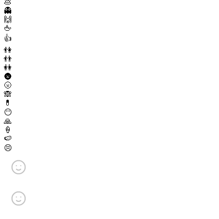
💩
👻
🙌
🖕
👍
👫
👬
👭
🌚
🌝
🙈
💊
😶
🙏
🍦
🍉
😣