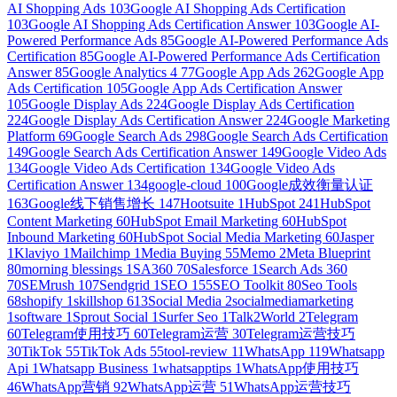
AI Shopping Ads
103
Google AI Shopping Ads Certification
103
Google AI Shopping Ads Certification Answer
103
Google AI-
Powered Performance Ads
85
Google AI-Powered Performance Ads
Certification
85
Google AI-Powered Performance Ads Certification
Answer
85
Google Analytics 4
77
Google App Ads
262
Google App
Ads Certification
105
Google App Ads Certification Answer
105
Google Display Ads
224
Google Display Ads Certification
224
Google Display Ads Certification Answer
224
Google Marketing
Platform
69
Google Search Ads
298
Google Search Ads Certification
149
Google Search Ads Certification Answer
149
Google Video Ads
134
Google Video Ads Certification
134
Google Video Ads
Certification Answer
134
google-cloud
100
Google成效衡量认证
163
Google线下销售增长
147
Hootsuite
1
HubSpot
241
HubSpot
Content Marketing
60
HubSpot Email Marketing
60
HubSpot
Inbound Marketing
60
HubSpot Social Media Marketing
60
Jasper
1
Klaviyo
1
Mailchimp
1
Media Buying
55
Memo
2
Meta Blueprint
80
morning blessings
1
SA360
70
Salesforce
1
Search Ads 360
70
SEMrush
107
Sendgrid
1
SEO
155
SEO Toolkit
80
Seo Tools
68
shopify
1
skillshop
613
Social Media
2
socialmediamarketing
1
software
1
Sprout Social
1
Surfer Seo
1
Talk2World
2
Telegram
60
Telegram使用技巧
60
Telegram运营
30
Telegram运营技巧
30
TikTok
55
TikTok Ads
55
tool-review
11
WhatsApp
119
Whatsapp
Api
1
Whatsapp Business
1
whatsapptips
1
WhatsApp使用技巧
46
WhatsApp营销
92
WhatsApp运营
51
WhatsApp运营技巧