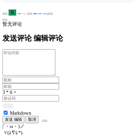
豆
暂无评论
发送评论
编辑评论
Markdown
发送
编辑
取消
|´・ω・)ノ
ヾ(≧∇≦*)ゝ