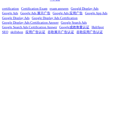
certification
Certification Exam
exam answers
Googld Display Ads
Google Ads
Google Ads 展示广告
Google Ads 应用广告
Google App Ads
Google Display Ads
Google Display Ads Certification
Google Display Ads Certification Answer
Google Search Ads
Google Search Ads Certification Answer
Google成效衡量认证
HubSpot
SEO
skillshop
应用广告认证
谷歌展示广告认证
谷歌应用广告认证