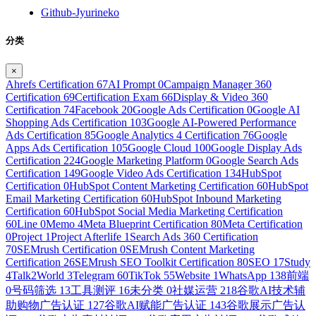
Github-Jyurineko
分类
×
Ahrefs Certification
67
AI Prompt
0
Campaign Manager 360
Certification
69
Certification Exam
66
Display & Video 360
Certification
74
Facebook
20
Google Ads Certification
0
Google AI
Shopping Ads Certification
103
Google AI-Powered Performance
Ads Certification
85
Google Analytics 4 Certification
76
Google
Apps Ads Certification
105
Google Cloud
100
Google Display Ads
Certification
224
Google Marketing Platform
0
Google Search Ads
Certification
149
Google Video Ads Certification
134
HubSpot
Certification
0
HubSpot Content Marketing Certification
60
HubSpot
Email Marketing Certification
60
HubSpot Inbound Marketing
Certification
60
HubSpot Social Media Marketing Certification
60
Line
0
Memo
4
Meta Blueprint Certification
80
Meta Certification
0
Project
1
Project Afterlife
1
Search Ads 360 Certification
70
SEMrush Certification
0
SEMrush Content Marketing
Certification
26
SEMrush SEO Toolkit Certification
80
SEO
17
Study
4
Talk2World
3
Telegram
60
TikTok
55
Website
1
WhatsApp
138
前端
0
号码筛选
13
工具测评
16
未分类
0
社媒运营
218
谷歌AI技术辅
助购物广告认证
127
谷歌AI赋能广告认证
143
谷歌展示广告认