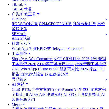
TikTok
TikTok 术语
广告/社媒工具
HubSpot
ROAS/ROI计算
CPM/CPC/CPA换算
预算分配计算
出价
策略决策
SEMrush
Ahrefs 认证
社媒运营
WhatsApp
社媒KPI公式
Telegram
Facebook
工具测评
Shopify vs WooCommerce
外贸 CRM 对比 2026
邮件营销
工具测评 2026
AI 内容工具测评 2026
社媒管理工具测评
2026
WhatsApp Business API 服务商对比 2026
行业CPC
报告
出海趋势报告
认证数据分析
号码筛选
AI 营销
ChatGPT 写广告文案的 50 个 Prompt
AI 生成社媒素材完
全指南
用 AI 做 A/B 测试实战
AI SEO 工具使用指南
AI
数据分析入门
Memo