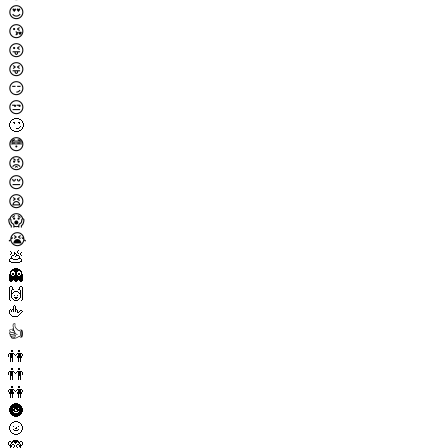
😍
😘
😜
😝
😏
😒
🙄
😳
😡
😔
😫
😱
😭
💩
👻
🙌
🖕
👍
👫
👬
👭
🌚
🌝
🙈