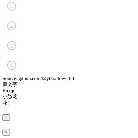
Source: github.com/k4yt3x/flowerhd
颜文字
Emoji
小恐龙
花!
×
×