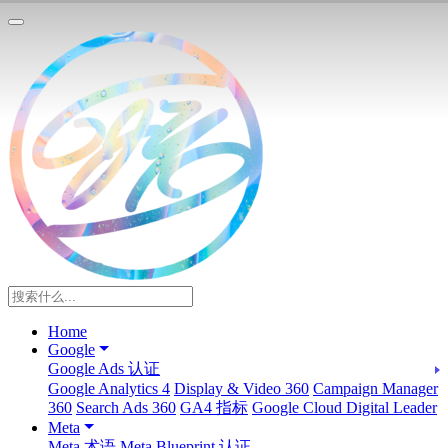
Home
Google
Google Ads 认证
Google Analytics 4
Display & Video 360
Campaign Manager
360
Search Ads 360
GA4 指标
Google Cloud Digital Leader
Meta
Meta 术语
Meta Blueprint 认证