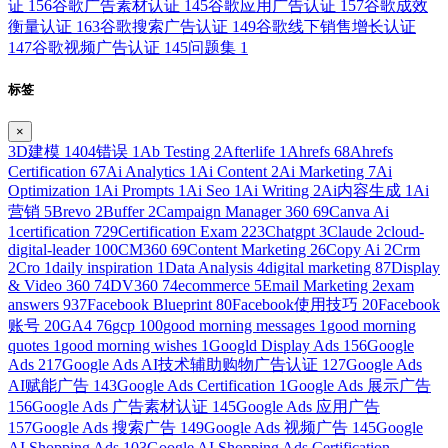
证
156
谷歌广告素材认证
145
谷歌应用广告认证
157
谷歌成效
衡量认证
163
谷歌搜索广告认证
149
谷歌线下销售增长认证
147
谷歌视频广告认证
145
问题集
1
标签
×
3D建模
1
404错误
1
Ab Testing
2
Afterlife
1
Ahrefs
68
Ahrefs
Certification
67
Ai Analytics
1
Ai Content
2
Ai Marketing
7
Ai
Optimization
1
Ai Prompts
1
Ai Seo
1
Ai Writing
2
Ai内容生成
1
Ai
营销
5
Brevo
2
Buffer
2
Campaign Manager 360
69
Canva Ai
1
certification
729
Certification Exam
223
Chatgpt
3
Claude
2
cloud-
digital-leader
100
CM360
69
Content Marketing
26
Copy Ai
2
Crm
2
Cro
1
daily inspiration
1
Data Analysis
4
digital marketing
87
Display
& Video 360
74
DV360
74
ecommerce
5
Email Marketing
2
exam
answers
937
Facebook Blueprint
80
Facebook使用技巧
20
Facebook
账号
20
GA4
76
gcp
100
good morning messages
1
good morning
quotes
1
good morning wishes
1
Googld Display Ads
156
Google
Ads
217
Google Ads AI技术辅助购物广告认证
127
Google Ads
AI赋能广告
143
Google Ads Certification
1
Google Ads 展示广告
156
Google Ads 广告素材认证
145
Google Ads 应用广告
157
Google Ads 搜索广告
149
Google Ads 视频广告
145
Google
AI Shopping Ads
103
Google AI Shopping Ads Certification