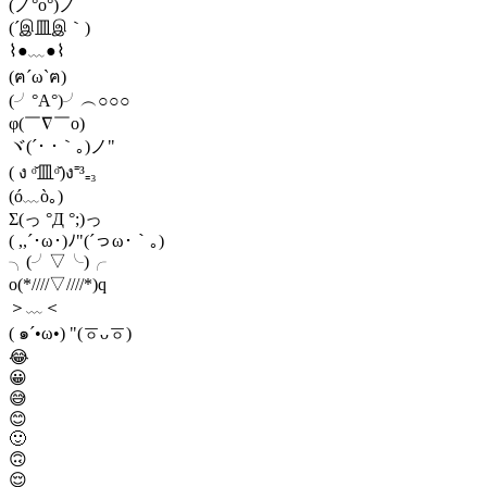
(ノ°ο°)ノ
(´இ皿இ｀)
⌇●﹏●⌇
(ฅ´ω`ฅ)
(╯°A°)╯︵○○○
φ(￣∇￣o)
ヾ(´･ ･｀｡)ノ"
( ง ᵒ̌皿ᵒ̌)ง⁼³₌₃
(ó﹏ò｡)
Σ(っ °Д °;)っ
( ,,´･ω･)ﾉ"(´っω･｀｡)
╮(╯▽╰)╭
o(*////▽////*)q
＞﹏＜
( ๑´•ω•) "(ㆆᴗㆆ)
😂
😀
😅
😊
🙂
🙃
😌