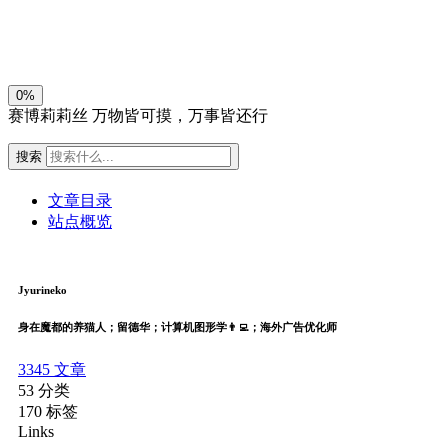
关闭
日落
暗化
灰度
0%
赛博莉莉丝
万物皆可摸，万事皆还行
搜索
文章目录
站点概览
Jyurineko
身在魔都的养猫人；留德华；计算机图形学👨‍💻；海外广告优化师
3345
文章
53
分类
170
标签
Links