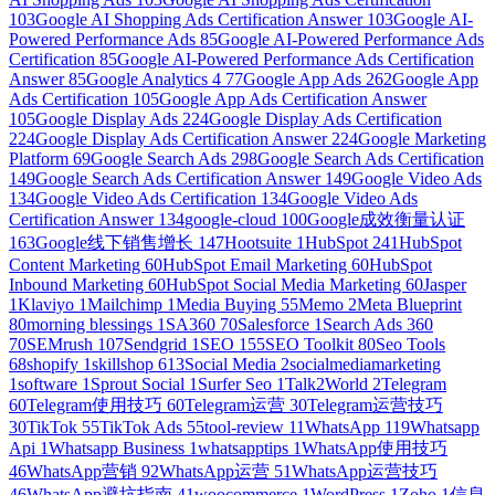
103
Google AI Shopping Ads Certification Answer
103
Google AI-
Powered Performance Ads
85
Google AI-Powered Performance Ads
Certification
85
Google AI-Powered Performance Ads Certification
Answer
85
Google Analytics 4
77
Google App Ads
262
Google App
Ads Certification
105
Google App Ads Certification Answer
105
Google Display Ads
224
Google Display Ads Certification
224
Google Display Ads Certification Answer
224
Google Marketing
Platform
69
Google Search Ads
298
Google Search Ads Certification
149
Google Search Ads Certification Answer
149
Google Video Ads
134
Google Video Ads Certification
134
Google Video Ads
Certification Answer
134
google-cloud
100
Google成效衡量认证
163
Google线下销售增长
147
Hootsuite
1
HubSpot
241
HubSpot
Content Marketing
60
HubSpot Email Marketing
60
HubSpot
Inbound Marketing
60
HubSpot Social Media Marketing
60
Jasper
1
Klaviyo
1
Mailchimp
1
Media Buying
55
Memo
2
Meta Blueprint
80
morning blessings
1
SA360
70
Salesforce
1
Search Ads 360
70
SEMrush
107
Sendgrid
1
SEO
155
SEO Toolkit
80
Seo Tools
68
shopify
1
skillshop
613
Social Media
2
socialmediamarketing
1
software
1
Sprout Social
1
Surfer Seo
1
Talk2World
2
Telegram
60
Telegram使用技巧
60
Telegram运营
30
Telegram运营技巧
30
TikTok
55
TikTok Ads
55
tool-review
11
WhatsApp
119
Whatsapp
Api
1
Whatsapp Business
1
whatsapptips
1
WhatsApp使用技巧
46
WhatsApp营销
92
WhatsApp运营
51
WhatsApp运营技巧
46
WhatsApp避坑指南
41
woocommerce
1
WordPress
1
Zoho
1
信息