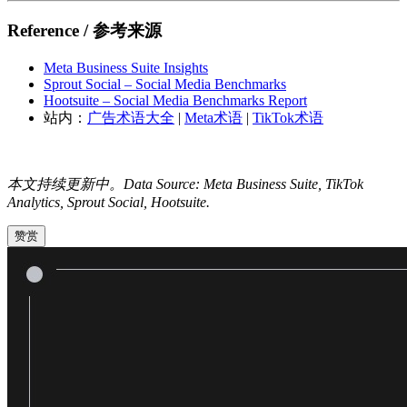
Reference / 参考来源
Meta Business Suite Insights
Sprout Social – Social Media Benchmarks
Hootsuite – Social Media Benchmarks Report
站内：
广告术语大全
|
Meta术语
|
TikTok术语
本文持续更新中。Data Source: Meta Business Suite, TikTok
Analytics, Sprout Social, Hootsuite.
赞赏