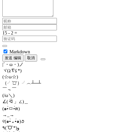
Markdown
发送
编辑
取消
|´・ω・)ノ
ヾ(≧∇≦*)ゝ
(☆ω☆)
（╯‵□′）╯︵┴─┴
￣﹃￣
(/ω＼)
∠( ᐛ 」∠)＿
(๑•̀ㅁ•́ฅ)
→_→
୧(๑•̀⌄•́๑)૭
٩(ˊᗜˋ*)و