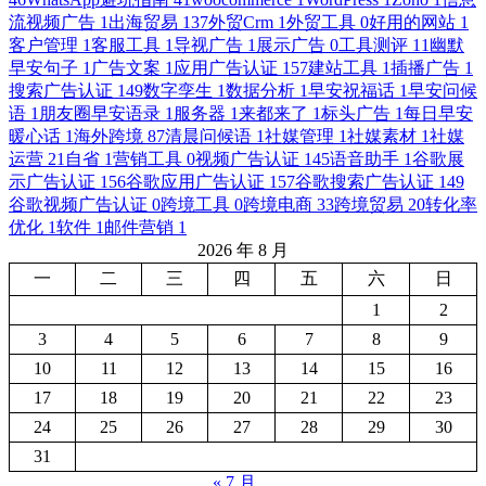
流视频广告
1
出海贸易
137
外贸Crm
1
外贸工具
0
好用的网站
1
客户管理
1
客服工具
1
导视广告
1
展示广告
0
工具测评
11
幽默
早安句子
1
广告文案
1
应用广告认证
157
建站工具
1
插播广告
1
搜索广告认证
149
数字孪生
1
数据分析
1
早安祝福话
1
早安问候
语
1
朋友圈早安语录
1
服务器
1
来都来了
1
标头广告
1
每日早安
暖心话
1
海外跨境
87
清晨问候语
1
社媒管理
1
社媒素材
1
社媒
运营
21
自省
1
营销工具
0
视频广告认证
145
语音助手
1
谷歌展
示广告认证
156
谷歌应用广告认证
157
谷歌搜索广告认证
149
谷歌视频广告认证
0
跨境工具
0
跨境电商
33
跨境贸易
20
转化率
优化
1
软件
1
邮件营销
1
2026 年 8 月
一
二
三
四
五
六
日
1
2
3
4
5
6
7
8
9
10
11
12
13
14
15
16
17
18
19
20
21
22
23
24
25
26
27
28
29
30
31
« 7 月