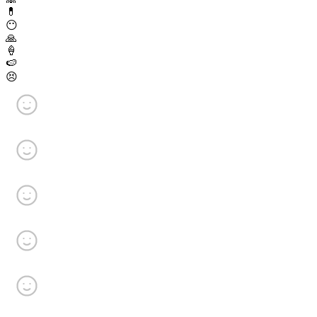
💊
😶
🙏
🍦
🍉
😣