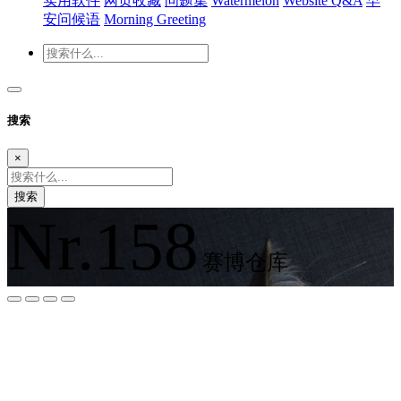
实用软件
网页收藏
问题集
Watermelon
Website Q&A
早
安问候语
Morning Greeting
搜索
×
搜索
Nr.158
赛博仓库
夜间模式
暗黑模式
Sans Serif
Serif
浅阴影
深阴影