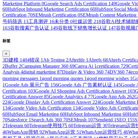
Marketing Platform
0
Google Search Ads Certification
149
Google Vid
60
HubSpot Inbound Marketing Certification
60
HubSpot Social Media
Certification
70
SEMrush Certification
0
SEMrush Content Marketing C
号码筛选
13
工具测评
16
未分类
0
社媒运营
218
谷歌AI技术辅
163
谷歌搜索广告认证
149
谷歌线下销售增长认证
147
谷歌视频
标签
×
3D建模
1
404错误
1
Ab Testing
2
Afterlife
1
Ahrefs
68
Ahrefs Certific
2
Buffer
2
Campaign Manager 360
69
Canva Ai
1
certification
729
Cert
Analysis
4
digital marketing
87
Display & Video 360
74
DV360
74
ec
morning messages
1
good morning quotes
1
good morning wishes
1
Go
1
Google Ads 展示广告
156
Google Ads 广告素材认证
145
Googl
Certification
103
Google AI Shopping Ads Certification Answer
103
G
Certification Answer
85
Google Analytics 4
77
Google App Ads
262
G
224
Google Display Ads Certification Answer
224
Google Marketing 
134
Google Video Ads Certification
134
Google Video Ads Certificat
60
HubSpot Email Marketing
60
HubSpot Inbound Marketing
60
HubS
70
Salesforce
1
Search Ads 360
70
SEMrush
107
Sendgrid
1
SEO
155
S
2
Telegram
60
Telegram使用技巧
60
Telegram运营
30
Telegram运
46
WhatsApp营销
92
WhatsApp运营
51
WhatsApp运营技巧
46
Wh