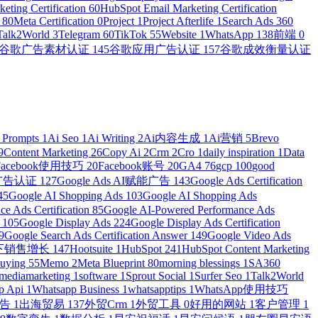
eting Certification
60
HubSpot Email Marketing Certification
n
80
Meta Certification
0
Project
1
Project Afterlife
1
Search Ads 360
Talk2World
3
Telegram
60
TikTok
55
Website
1
WhatsApp
138
前端
0
谷歌广告素材认证
145
谷歌应用广告认证
157
谷歌成效衡量认证
 Prompts
1
Ai Seo
1
Ai Writing
2
Ai内容生成
1
Ai营销
5
Brevo
9
Content Marketing
26
Copy Ai
2
Crm
2
Cro
1
daily inspiration
1
Data
Facebook使用技巧
20
Facebook账号
20
GA4
76
gcp
100
good
物广告认证
127
Google Ads AI赋能广告
143
Google Ads Certification
45
Google AI Shopping Ads
103
Google AI Shopping Ads
e Ads Certification
85
Google AI-Powered Performance Ads
r
105
Google Display Ads
224
Google Display Ads Certification
9
Google Search Ads Certification Answer
149
Google Video Ads
e线下销售增长
147
Hootsuite
1
HubSpot
241
HubSpot Content Marketing
Buying
55
Memo
2
Meta Blueprint
80
morning blessings
1
SA360
lmediamarketing
1
software
1
Sprout Social
1
Surfer Seo
1
Talk2World
p Api
1
Whatsapp Business
1
whatsapptips
1
WhatsApp使用技巧
广告
1
出海贸易
137
外贸Crm
1
外贸工具
0
好用的网站
1
客户管理
1