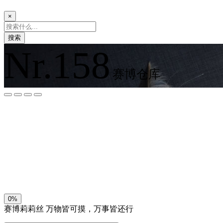
×
搜索
Nr.158
赛博仓库
夜间模式
暗黑模式
Sans Serif
Serif
浅阴影
深阴影
关闭
日落
暗化
灰度
0%
赛博莉莉丝
万物皆可摸，万事皆还行