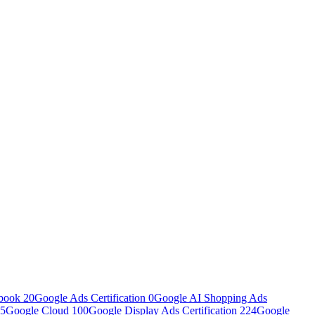
book
20
Google Ads Certification
0
Google AI Shopping Ads
5
Google Cloud
100
Google Display Ads Certification
224
Google