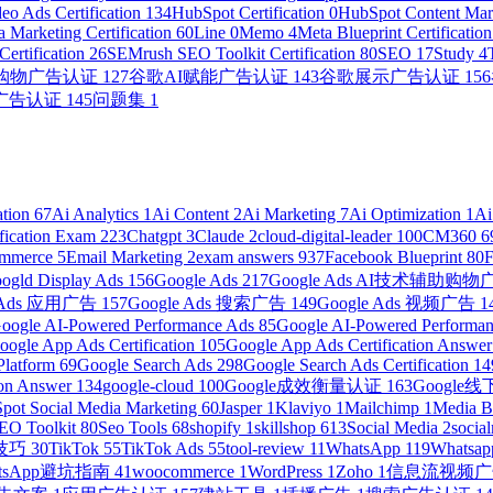
eo Ads Certification
134
HubSpot Certification
0
HubSpot Content Mark
 Marketing Certification
60
Line
0
Memo
4
Meta Blueprint Certificatio
ertification
26
SEMrush SEO Toolkit Certification
80
SEO
17
Study
4
助购物广告认证
127
谷歌AI赋能广告认证
143
谷歌展示广告认证
156
广告认证
145
问题集
1
ation
67
Ai Analytics
1
Ai Content
2
Ai Marketing
7
Ai Optimization
1
Ai
ification Exam
223
Chatgpt
3
Claude
2
cloud-digital-leader
100
CM360
6
ommerce
5
Email Marketing
2
exam answers
937
Facebook Blueprint
80
ogld Display Ads
156
Google Ads
217
Google Ads AI技术辅助购
e Ads 应用广告
157
Google Ads 搜索广告
149
Google Ads 视频广告
1
oogle AI-Powered Performance Ads
85
Google AI-Powered Performanc
oogle App Ads Certification
105
Google App Ads Certification Answe
Platform
69
Google Search Ads
298
Google Search Ads Certification
14
ion Answer
134
google-cloud
100
Google成效衡量认证
163
Googl
pot Social Media Marketing
60
Jasper
1
Klaviyo
1
Mailchimp
1
Media 
EO Toolkit
80
Seo Tools
68
shopify
1
skillshop
613
Social Media
2
socia
营技巧
30
TikTok
55
TikTok Ads
55
tool-review
11
WhatsApp
119
Whatsap
atsApp避坑指南
41
woocommerce
1
WordPress
1
Zoho
1
信息流视频