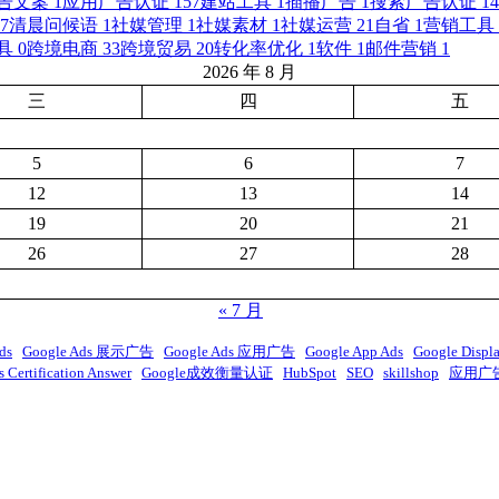
告文案
1
应用广告认证
157
建站工具
1
插播广告
1
搜索广告认证
14
7
清晨问候语
1
社媒管理
1
社媒素材
1
社媒运营
21
自省
1
营销工具
具
0
跨境电商
33
跨境贸易
20
转化率优化
1
软件
1
邮件营销
1
2026 年 8 月
三
四
五
5
6
7
12
13
14
19
20
21
26
27
28
« 7 月
ds
Google Ads 展示广告
Google Ads 应用广告
Google App Ads
Google Displ
 Certification Answer
Google成效衡量认证
HubSpot
SEO
skillshop
应用广