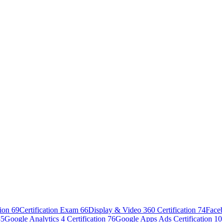
tion
69
Certification Exam
66
Display & Video 360 Certification
74
Face
85
Google Analytics 4 Certification
76
Google Apps Ads Certification
10