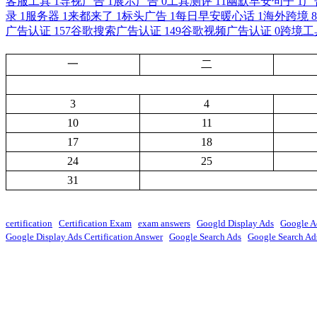
客服工具
1
导视广告
1
展示广告
0
工具测评
11
幽默早安句子
1
广
录
1
服务器
1
来都来了
1
标头广告
1
每日早安暖心话
1
海外跨境
8
广告认证
157
谷歌搜索广告认证
149
谷歌视频广告认证
0
跨境工
一
二
3
4
10
11
17
18
24
25
31
certification
Certification Exam
exam answers
Googld Display Ads
Google A
Google Display Ads Certification Answer
Google Search Ads
Google Search Ads