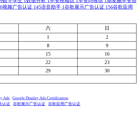
9
数字孪生
1
数据分析
1
早安祝福话
1
早安问候语
1
朋友圈早安语
0
视频广告认证
145
语音助手
1
谷歌展示广告认证
156
谷歌应用
六
日
1
2
8
9
15
16
22
23
29
30
ay Ads
Google Display Ads Certification
告认证
谷歌展示广告认证
谷歌应用广告认证