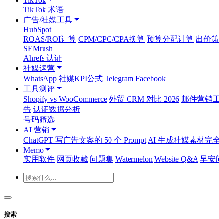
TikTok
TikTok 术语
广告/社媒工具
HubSpot
ROAS/ROI计算
CPM/CPC/CPA换算
预算分配计算
出价策
SEMrush
Ahrefs 认证
社媒运营
WhatsApp
社媒KPI公式
Telegram
Facebook
工具测评
Shopify vs WooCommerce
外贸 CRM 对比 2026
邮件营销工具
告
认证数据分析
号码筛选
AI 营销
ChatGPT 写广告文案的 50 个 Prompt
AI 生成社媒素材完
Memo
实用软件
网页收藏
问题集
Watermelon
Website Q&A
早安
搜索