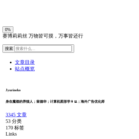
关闭
日落
暗化
灰度
0%
赛博莉莉丝
万物皆可摸，万事皆还行
搜索
文章目录
站点概览
Jyurineko
身在魔都的养猫人；留德华；计算机图形学👨‍💻；海外广告优化师
3345
文章
53
分类
170
标签
Links