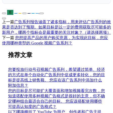
豆
上一篇
广告系列报告涵盖了诸多指标，用来评估广告系列的效
果是否达到了预期。如果目标是以一定的费用获取尽可能多的
新用户，哪两个指标会是最重要的关注对象？（请选择两项）
下一篇
您想提高产品的用户购买意愿，为实现此目标，您应
使用哪种类型的 Google 视频广告系列？
推荐文章
您要投放行动号召视频广告系列，希望通过简单、经济
的方式在单个自动化广告系列中促成更多转化，您的目
标是提高线上销售额。 您应在该广告系列中添加什么
附加信息？
您的目标是尽可能扩大覆盖面和增加视频看完次数，您
知道搭配使用多种视频广告格式是很好的主意，但不确
定哪种组合最适合自己的目标。 您应该搭配使用哪些
可提高认知度的广告格式？
以下哪项概括了 YouTube 为用户、创作者和广告主提