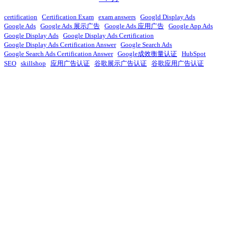
certification
Certification Exam
exam answers
Googld Display Ads
Google Ads
Google Ads 展示广告
Google Ads 应用广告
Google App Ads
Google Display Ads
Google Display Ads Certification
Google Display Ads Certification Answer
Google Search Ads
Google Search Ads Certification Answer
Google成效衡量认证
HubSpot
SEO
skillshop
应用广告认证
谷歌展示广告认证
谷歌应用广告认证