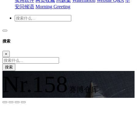
实用软件
网页收藏
问题集
Watermelon
Website Q&A
早
安问候语
Morning Greeting
搜索
×
搜索
Nr.158
赛博仓库
夜间模式
暗黑模式
Sans Serif
Serif
浅阴影
深阴影