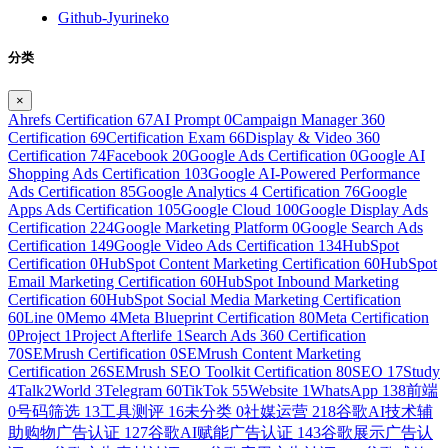
Github-Jyurineko
分类
×
Ahrefs Certification
67
AI Prompt
0
Campaign Manager 360
Certification
69
Certification Exam
66
Display & Video 360
Certification
74
Facebook
20
Google Ads Certification
0
Google AI
Shopping Ads Certification
103
Google AI-Powered Performance
Ads Certification
85
Google Analytics 4 Certification
76
Google
Apps Ads Certification
105
Google Cloud
100
Google Display Ads
Certification
224
Google Marketing Platform
0
Google Search Ads
Certification
149
Google Video Ads Certification
134
HubSpot
Certification
0
HubSpot Content Marketing Certification
60
HubSpot
Email Marketing Certification
60
HubSpot Inbound Marketing
Certification
60
HubSpot Social Media Marketing Certification
60
Line
0
Memo
4
Meta Blueprint Certification
80
Meta Certification
0
Project
1
Project Afterlife
1
Search Ads 360 Certification
70
SEMrush Certification
0
SEMrush Content Marketing
Certification
26
SEMrush SEO Toolkit Certification
80
SEO
17
Study
4
Talk2World
3
Telegram
60
TikTok
55
Website
1
WhatsApp
138
前端
0
号码筛选
13
工具测评
16
未分类
0
社媒运营
218
谷歌AI技术辅
助购物广告认证
127
谷歌AI赋能广告认证
143
谷歌展示广告认