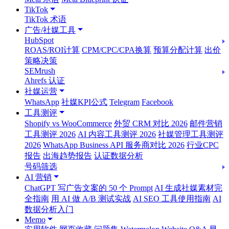
TikTok
TikTok 术语
广告/社媒工具
HubSpot
ROAS/ROI计算
CPM/CPC/CPA换算
预算分配计算
出价
策略决策
SEMrush
Ahrefs 认证
社媒运营
WhatsApp
社媒KPI公式
Telegram
Facebook
工具测评
Shopify vs WooCommerce
外贸 CRM 对比 2026
邮件营销
工具测评 2026
AI 内容工具测评 2026
社媒管理工具测评
2026
WhatsApp Business API 服务商对比 2026
行业CPC
报告
出海趋势报告
认证数据分析
号码筛选
AI 营销
ChatGPT 写广告文案的 50 个 Prompt
AI 生成社媒素材完
全指南
用 AI 做 A/B 测试实战
AI SEO 工具使用指南
AI
数据分析入门
Memo