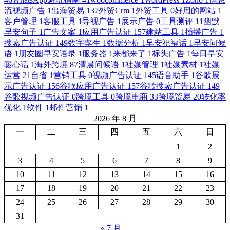
流视频广告
1
出海贸易
137
外贸Crm
1
外贸工具
0
好用的网站
1
客户管理
1
客服工具
1
导视广告
1
展示广告
0
工具测评
11
幽默
早安句子
1
广告文案
1
应用广告认证
157
建站工具
1
插播广告
1
搜索广告认证
149
数字孪生
1
数据分析
1
早安祝福话
1
早安问候
语
1
朋友圈早安语录
1
服务器
1
来都来了
1
标头广告
1
每日早安
暖心话
1
海外跨境
87
清晨问候语
1
社媒管理
1
社媒素材
1
社媒
运营
21
自省
1
营销工具
0
视频广告认证
145
语音助手
1
谷歌展
示广告认证
156
谷歌应用广告认证
157
谷歌搜索广告认证
149
谷歌视频广告认证
0
跨境工具
0
跨境电商
33
跨境贸易
20
转化率
优化
1
软件
1
邮件营销
1
2026 年 8 月
一
二
三
四
五
六
日
1
2
3
4
5
6
7
8
9
10
11
12
13
14
15
16
17
18
19
20
21
22
23
24
25
26
27
28
29
30
31
« 7 月