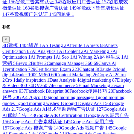
证
156
谷歌广告素材认证
145
谷歌应用广告认证
157
谷歌成效
衡量认证
163
谷歌搜索广告认证
149
谷歌线下销售增长认证
147
谷歌视频广告认证
145
问题集
1
标签
×
3D建模
1
404错误
1
Ab Testing
2
Afterlife
1
Ahrefs
68
Ahrefs
Certification
67
Ai Analytics
1
Ai Content
2
Ai Marketing
7
Ai
Optimization
1
Ai Prompts
1
Ai Seo
1
Ai Writing
2
Ai内容生成
1
Ai
营销
5
Brevo
2
Buffer
2
Campaign Manager 360
69
Canva Ai
1
certification
729
Certification Exam
223
Chatgpt
3
Claude
2
cloud-
digital-leader
100
CM360
69
Content Marketing
26
Copy Ai
2
Crm
2
Cro
1
daily inspiration
1
Data Analysis
4
digital marketing
87
Display
& Video 360
74
DV360
74
ecommerce
5
Email Marketing
2
exam
answers
937
Facebook Blueprint
80
Facebook使用技巧
20
Facebook
账号
20
GA4
76
gcp
100
good morning messages
1
good morning
quotes
1
good morning wishes
1
Googld Display Ads
156
Google
Ads
217
Google Ads AI技术辅助购物广告认证
127
Google Ads
AI赋能广告
143
Google Ads Certification
1
Google Ads 展示广告
156
Google Ads 广告素材认证
145
Google Ads 应用广告
157
Google Ads 搜索广告
149
Google Ads 视频广告
145
Google
AI Shopping Ads
103
Google AI Shopping Ads Certification