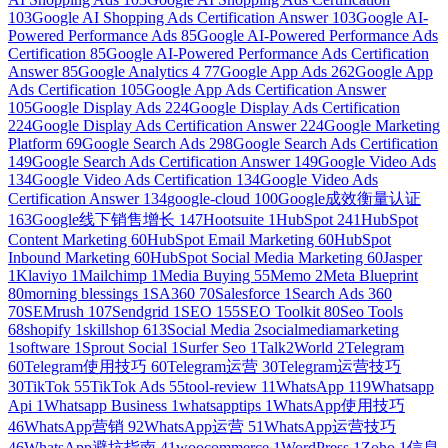
103
Google AI Shopping Ads Certification Answer
103
Google AI-
Powered Performance Ads
85
Google AI-Powered Performance Ads
Certification
85
Google AI-Powered Performance Ads Certification
Answer
85
Google Analytics 4
77
Google App Ads
262
Google App
Ads Certification
105
Google App Ads Certification Answer
105
Google Display Ads
224
Google Display Ads Certification
224
Google Display Ads Certification Answer
224
Google Marketing
Platform
69
Google Search Ads
298
Google Search Ads Certification
149
Google Search Ads Certification Answer
149
Google Video Ads
134
Google Video Ads Certification
134
Google Video Ads
Certification Answer
134
google-cloud
100
Google成效衡量认证
163
Google线下销售增长
147
Hootsuite
1
HubSpot
241
HubSpot
Content Marketing
60
HubSpot Email Marketing
60
HubSpot
Inbound Marketing
60
HubSpot Social Media Marketing
60
Jasper
1
Klaviyo
1
Mailchimp
1
Media Buying
55
Memo
2
Meta Blueprint
80
morning blessings
1
SA360
70
Salesforce
1
Search Ads 360
70
SEMrush
107
Sendgrid
1
SEO
155
SEO Toolkit
80
Seo Tools
68
shopify
1
skillshop
613
Social Media
2
socialmediamarketing
1
software
1
Sprout Social
1
Surfer Seo
1
Talk2World
2
Telegram
60
Telegram使用技巧
60
Telegram运营
30
Telegram运营技巧
30
TikTok
55
TikTok Ads
55
tool-review
11
WhatsApp
119
Whatsapp
Api
1
Whatsapp Business
1
whatsapptips
1
WhatsApp使用技巧
46
WhatsApp营销
92
WhatsApp运营
51
WhatsApp运营技巧
46
WhatsApp避坑指南
41
woocommerce
1
WordPress
1
Zoho
1
信息