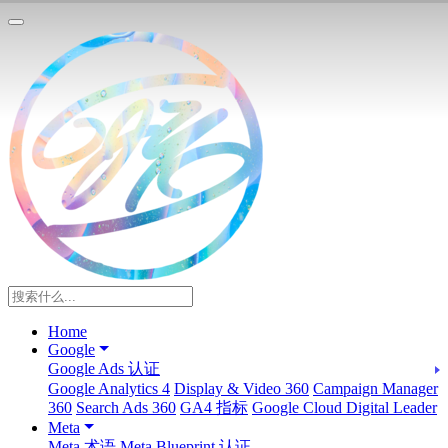
Home
Google
Google Ads 认证
Google Analytics 4
Display & Video 360
Campaign Manager
360
Search Ads 360
GA4 指标
Google Cloud Digital Leader
Meta
Meta 术语
Meta Blueprint 认证