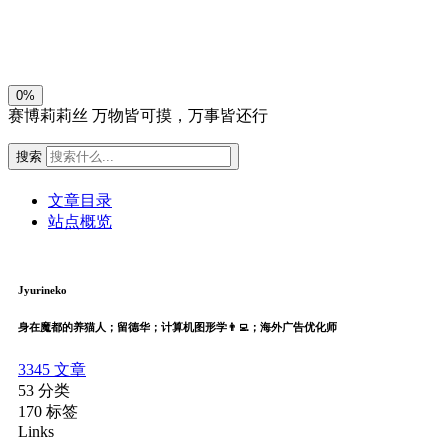
关闭
日落
暗化
灰度
0%
赛博莉莉丝
万物皆可摸，万事皆还行
搜索
文章目录
站点概览
Jyurineko
身在魔都的养猫人；留德华；计算机图形学👨‍💻；海外广告优化师
3345
文章
53
分类
170
标签
Links