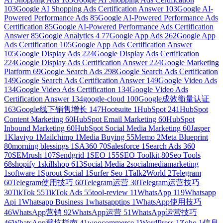
103
Google AI Shopping Ads Certification Answer
103
Google AI-
Powered Performance Ads
85
Google AI-Powered Performance Ads
Certification
85
Google AI-Powered Performance Ads Certification
Answer
85
Google Analytics 4
77
Google App Ads
262
Google App
Ads Certification
105
Google App Ads Certification Answer
105
Google Display Ads
224
Google Display Ads Certification
224
Google Display Ads Certification Answer
224
Google Marketing
Platform
69
Google Search Ads
298
Google Search Ads Certification
149
Google Search Ads Certification Answer
149
Google Video Ads
134
Google Video Ads Certification
134
Google Video Ads
Certification Answer
134
google-cloud
100
Google成效衡量认证
163
Google线下销售增长
147
Hootsuite
1
HubSpot
241
HubSpot
Content Marketing
60
HubSpot Email Marketing
60
HubSpot
Inbound Marketing
60
HubSpot Social Media Marketing
60
Jasper
1
Klaviyo
1
Mailchimp
1
Media Buying
55
Memo
2
Meta Blueprint
80
morning blessings
1
SA360
70
Salesforce
1
Search Ads 360
70
SEMrush
107
Sendgrid
1
SEO
155
SEO Toolkit
80
Seo Tools
68
shopify
1
skillshop
613
Social Media
2
socialmediamarketing
1
software
1
Sprout Social
1
Surfer Seo
1
Talk2World
2
Telegram
60
Telegram使用技巧
60
Telegram运营
30
Telegram运营技巧
30
TikTok
55
TikTok Ads
55
tool-review
11
WhatsApp
119
Whatsapp
Api
1
Whatsapp Business
1
whatsapptips
1
WhatsApp使用技巧
46
WhatsApp营销
92
WhatsApp运营
51
WhatsApp运营技巧
46
WhatsApp避坑指南
41
woocommerce
1
WordPress
1
Zoho
1
信息