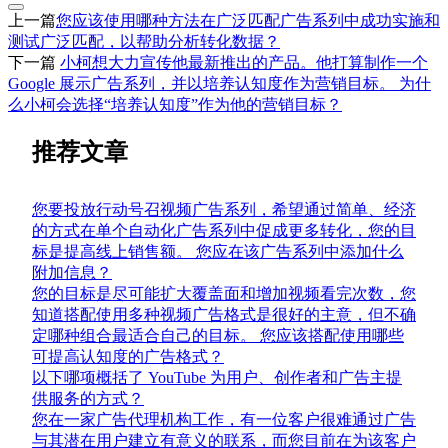
上一篇
您应该使用哪种方法在广泛匹配广告系列中成功实施和
测试广泛匹配，以帮助分析转化数据？
下一篇
小柯想大力宣传他最新推出的产品。他打算制作一个
Google 展示广告系列，并以培养认知度作为营销目标。 为什
么小柯会选择“培养认知度”作为他的营销目标？
推荐文章
您要投放行动号召视频广告系列，希望通过简单、经济
的方式在单个自动化广告系列中促成更多转化，您的目
标是提高线上销售额。 您应在该广告系列中添加什么
附加信息？
您的目标是尽可能扩大覆盖面和增加视频看完次数，您
知道搭配使用多种视频广告格式是很好的主意，但不确
定哪种组合最适合自己的目标。 您应该搭配使用哪些
可提高认知度的广告格式？
以下哪项概括了 YouTube 为用户、创作者和广告主提
供服务的方式？
您在一家广告代理机构工作，有一位客户很难通过广告
与其潜在用户建立有意义的联系，而您目前在为该客户