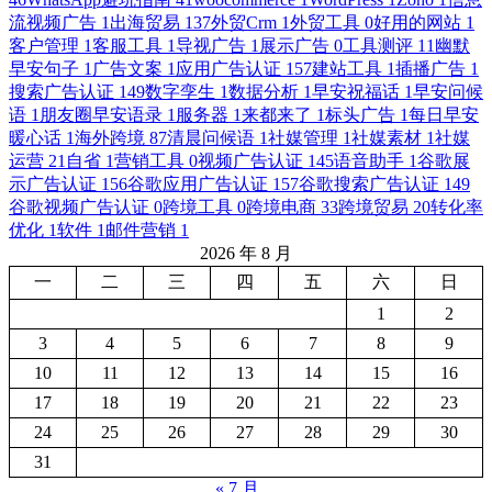
流视频广告
1
出海贸易
137
外贸Crm
1
外贸工具
0
好用的网站
1
客户管理
1
客服工具
1
导视广告
1
展示广告
0
工具测评
11
幽默
早安句子
1
广告文案
1
应用广告认证
157
建站工具
1
插播广告
1
搜索广告认证
149
数字孪生
1
数据分析
1
早安祝福话
1
早安问候
语
1
朋友圈早安语录
1
服务器
1
来都来了
1
标头广告
1
每日早安
暖心话
1
海外跨境
87
清晨问候语
1
社媒管理
1
社媒素材
1
社媒
运营
21
自省
1
营销工具
0
视频广告认证
145
语音助手
1
谷歌展
示广告认证
156
谷歌应用广告认证
157
谷歌搜索广告认证
149
谷歌视频广告认证
0
跨境工具
0
跨境电商
33
跨境贸易
20
转化率
优化
1
软件
1
邮件营销
1
2026 年 8 月
一
二
三
四
五
六
日
1
2
3
4
5
6
7
8
9
10
11
12
13
14
15
16
17
18
19
20
21
22
23
24
25
26
27
28
29
30
31
« 7 月