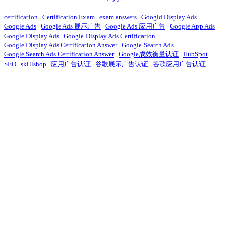
certification
Certification Exam
exam answers
Googld Display Ads
Google Ads
Google Ads 展示广告
Google Ads 应用广告
Google App Ads
Google Display Ads
Google Display Ads Certification
Google Display Ads Certification Answer
Google Search Ads
Google Search Ads Certification Answer
Google成效衡量认证
HubSpot
SEO
skillshop
应用广告认证
谷歌展示广告认证
谷歌应用广告认证