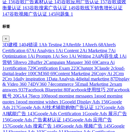
证
156
谷歌广告素材认证
145
谷歌应用广告认证
157
谷歌成效
衡量认证
163
谷歌搜索广告认证
149
谷歌线下销售增长认证
147
谷歌视频广告认证
145
问题集
1
标签
×
3D建模
1
404错误
1
Ab Testing
2
Afterlife
1
Ahrefs
68
Ahrefs
Certification
67
Ai Analytics
1
Ai Content
2
Ai Marketing
7
Ai
Optimization
1
Ai Prompts
1
Ai Seo
1
Ai Writing
2
Ai内容生成
1
Ai
营销
5
Brevo
2
Buffer
2
Campaign Manager 360
69
Canva Ai
1
certification
729
Certification Exam
223
Chatgpt
3
Claude
2
cloud-
digital-leader
100
CM360
69
Content Marketing
26
Copy Ai
2
Crm
2
Cro
1
daily inspiration
1
Data Analysis
4
digital marketing
87
Display
& Video 360
74
DV360
74
ecommerce
5
Email Marketing
2
exam
answers
937
Facebook Blueprint
80
Facebook使用技巧
20
Facebook
账号
20
GA4
76
gcp
100
good morning messages
1
good morning
quotes
1
good morning wishes
1
Googld Display Ads
156
Google
Ads
217
Google Ads AI技术辅助购物广告认证
127
Google Ads
AI赋能广告
143
Google Ads Certification
1
Google Ads 展示广告
156
Google Ads 广告素材认证
145
Google Ads 应用广告
157
Google Ads 搜索广告
149
Google Ads 视频广告
145
Google
AI Shopping Ads
103
Google AI Shopping Ads Certification