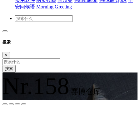
实用软件
网页收藏
问题集
Watermelon
Website Q&A
早
安问候语
Morning Greeting
搜索
×
搜索
Nr.158
赛博仓库
夜间模式
暗黑模式
Sans Serif
Serif
浅阴影
深阴影