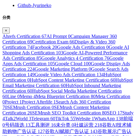
Github-Jyurineko
分类
×
Ahrefs Certification
67
AI Prompt
0
Campaign Manager 360
Certification
69
Certification Exam
66
Display & Video 360
Certification
74
Facebook
20
Google Ads Certification
0
Google AI
Shopping Ads Certification
103
Google AI-Powered Performance
Ads Certification
85
Google Analytics 4 Certification
76
Google
Apps Ads Certification
105
Google Cloud
100
Google Display Ads
Certification
224
Google Marketing Platform
0
Google Search Ads
Certification
149
Google Video Ads Certification
134
HubSpot
Certification
0
HubSpot Content Marketing Certification
60
HubSpot
Email Marketing Certification
60
HubSpot Inbound Marketing
Certification
60
HubSpot Social Media Marketing Certification
60
Line
0
Memo
4
Meta Blueprint Certification
80
Meta Certification
0
Project
1
Project Afterlife
1
Search Ads 360 Certification
70
SEMrush Certification
0
SEMrush Content Marketing
Certification
26
SEMrush SEO Toolkit Certification
80
SEO
17
Study
4
Talk2World
3
Telegram
60
TikTok
55
Website
1
WhatsApp
138
前端
0
号码筛选
13
工具测评
16
未分类
0
社媒运营
218
谷歌AI技术辅
助购物广告认证
127
谷歌AI赋能广告认证
143
谷歌展示广告认