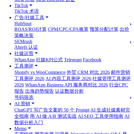
TikTok
TikTok 术语
广告/社媒工具
HubSpot
ROAS/ROI计算
CPM/CPC/CPA换算
预算分配计算
出价
策略决策
SEMrush
Ahrefs 认证
社媒运营
WhatsApp
社媒KPI公式
Telegram
Facebook
工具测评
Shopify vs WooCommerce
外贸 CRM 对比 2026
邮件营销
工具测评 2026
AI 内容工具测评 2026
社媒管理工具测评
2026
WhatsApp Business API 服务商对比 2026
行业CPC
报告
出海趋势报告
认证数据分析
号码筛选
AI 营销
ChatGPT 写广告文案的 50 个 Prompt
AI 生成社媒素材完
全指南
用 AI 做 A/B 测试实战
AI SEO 工具使用指南
AI
数据分析入门
Memo