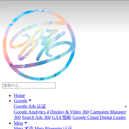
Home
Google
Google Ads 认证
Google Analytics 4
Display & Video 360
Campaign Manager
360
Search Ads 360
GA4 指标
Google Cloud Digital Leader
Meta
Meta 术语
Meta Blueprint 认证