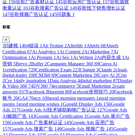
证
156
谷歌广告素材认证
145
谷歌应用广告认证
157
谷歌成效
衡量认证
163
谷歌搜索广告认证
149
谷歌线下销售增长认证
147
谷歌视频广告认证
145
问题集
1
标签
×
3D建模
1
404错误
1
Ab Testing
2
Afterlife
1
Ahrefs
68
Ahrefs
Certification
67
Ai Analytics
1
Ai Content
2
Ai Marketing
7
Ai
Optimization
1
Ai Prompts
1
Ai Seo
1
Ai Writing
2
Ai内容生成
1
Ai
营销
5
Brevo
2
Buffer
2
Campaign Manager 360
69
Canva Ai
1
certification
729
Certification Exam
223
Chatgpt
3
Claude
2
cloud-
digital-leader
100
CM360
69
Content Marketing
26
Copy Ai
2
Crm
2
Cro
1
daily inspiration
1
Data Analysis
4
digital marketing
87
Display
& Video 360
74
DV360
74
ecommerce
5
Email Marketing
2
exam
answers
937
Facebook Blueprint
80
Facebook使用技巧
20
Facebook
账号
20
GA4
76
gcp
100
good morning messages
1
good morning
quotes
1
good morning wishes
1
Googld Display Ads
156
Google
Ads
217
Google Ads AI技术辅助购物广告认证
127
Google Ads
AI赋能广告
143
Google Ads Certification
1
Google Ads 展示广告
156
Google Ads 广告素材认证
145
Google Ads 应用广告
157
Google Ads 搜索广告
149
Google Ads 视频广告
145
Google
AI Shopping Ads
103
Google AI Shopping Ads Certification