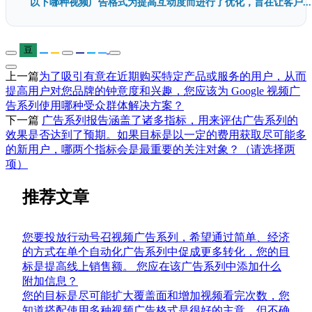
以下哪种视频广告格式为提高互动度而进行了优化，旨在让客户...
豆
上一篇
为了吸引有意在近期购买特定产品或服务的用户，从而
提高用户对您品牌的钟意度和兴趣，您应该为 Google 视频广
告系列使用哪种受众群体解决方案？
下一篇
广告系列报告涵盖了诸多指标，用来评估广告系列的
效果是否达到了预期。如果目标是以一定的费用获取尽可能多
的新用户，哪两个指标会是最重要的关注对象？（请选择两
项）
推荐文章
您要投放行动号召视频广告系列，希望通过简单、经济
的方式在单个自动化广告系列中促成更多转化，您的目
标是提高线上销售额。 您应在该广告系列中添加什么
附加信息？
您的目标是尽可能扩大覆盖面和增加视频看完次数，您
知道搭配使用多种视频广告格式是很好的主意，但不确