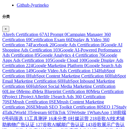
Github-Jyurineko
分类
×
Ahrefs Certification
67
AI Prompt
0
Campaign Manager 360
Certification
69
Certification Exam
66
Display & Video 360
Certification
74
Facebook
20
Google Ads Certification
0
Google AI
Shopping Ads Certification
103
Google AI-Powered Performance
Ads Certification
85
Google Analytics 4 Certification
76
Google
Apps Ads Certification
105
Google Cloud
100
Google Display Ads
Certification
224
Google Marketing Platform
0
Google Search Ads
Certification
149
Google Video Ads Certification
134
HubSpot
Certification
0
HubSpot Content Marketing Certification
60
HubSpot
Email Marketing Certification
60
HubSpot Inbound Marketing
Certification
60
HubSpot Social Media Marketing Certification
60
Line
0
Memo
4
Meta Blueprint Certification
80
Meta Certification
0
Project
1
Project Afterlife
1
Search Ads 360 Certification
70
SEMrush Certification
0
SEMrush Content Marketing
Certification
26
SEMrush SEO Toolkit Certification
80
SEO
17
Study
4
Talk2World
3
Telegram
60
TikTok
55
Website
1
WhatsApp
138
前端
0
号码筛选
13
工具测评
16
未分类
0
社媒运营
218
谷歌AI技术辅
助购物广告认证
127
谷歌AI赋能广告认证
143
谷歌展示广告认