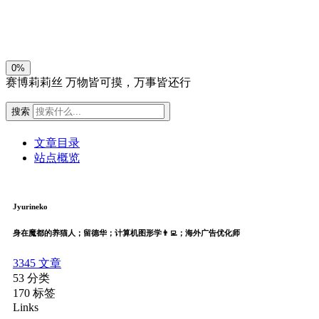
关闭
日落
暗化
灰度
0%
赛博莉莉丝
万物皆可摸，万事皆还行
搜索
文章目录
站点概览
Jyurineko
身在魔都的养猫人；留德华；计算机图形学👨‍💻；海外广告优化师
3345
文章
53
分类
170
标签
Links