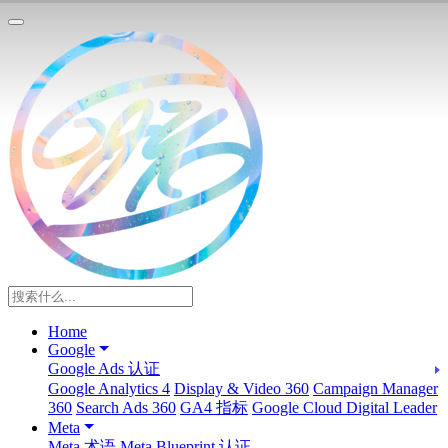
Home
Google
Google Ads 认证
Google Analytics 4
Display & Video 360
Campaign Manager
360
Search Ads 360
GA4 指标
Google Cloud Digital Leader
Meta
Meta 术语
Meta Blueprint 认证