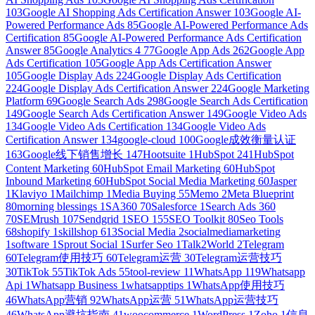
103
Google AI Shopping Ads Certification Answer
103
Google AI-
Powered Performance Ads
85
Google AI-Powered Performance Ads
Certification
85
Google AI-Powered Performance Ads Certification
Answer
85
Google Analytics 4
77
Google App Ads
262
Google App
Ads Certification
105
Google App Ads Certification Answer
105
Google Display Ads
224
Google Display Ads Certification
224
Google Display Ads Certification Answer
224
Google Marketing
Platform
69
Google Search Ads
298
Google Search Ads Certification
149
Google Search Ads Certification Answer
149
Google Video Ads
134
Google Video Ads Certification
134
Google Video Ads
Certification Answer
134
google-cloud
100
Google成效衡量认证
163
Google线下销售增长
147
Hootsuite
1
HubSpot
241
HubSpot
Content Marketing
60
HubSpot Email Marketing
60
HubSpot
Inbound Marketing
60
HubSpot Social Media Marketing
60
Jasper
1
Klaviyo
1
Mailchimp
1
Media Buying
55
Memo
2
Meta Blueprint
80
morning blessings
1
SA360
70
Salesforce
1
Search Ads 360
70
SEMrush
107
Sendgrid
1
SEO
155
SEO Toolkit
80
Seo Tools
68
shopify
1
skillshop
613
Social Media
2
socialmediamarketing
1
software
1
Sprout Social
1
Surfer Seo
1
Talk2World
2
Telegram
60
Telegram使用技巧
60
Telegram运营
30
Telegram运营技巧
30
TikTok
55
TikTok Ads
55
tool-review
11
WhatsApp
119
Whatsapp
Api
1
Whatsapp Business
1
whatsapptips
1
WhatsApp使用技巧
46
WhatsApp营销
92
WhatsApp运营
51
WhatsApp运营技巧
46
WhatsApp避坑指南
41
woocommerce
1
WordPress
1
Zoho
1
信息