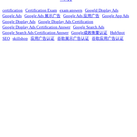
certification
Certification Exam
exam answers
Googld Display Ads
Google Ads
Google Ads 展示广告
Google Ads 应用广告
Google App Ads
Google Display Ads
Google Display Ads Certification
Google Display Ads Certification Answer
Google Search Ads
Google Search Ads Certification Answer
Google成效衡量认证
HubSpot
SEO
skillshop
应用广告认证
谷歌展示广告认证
谷歌应用广告认证