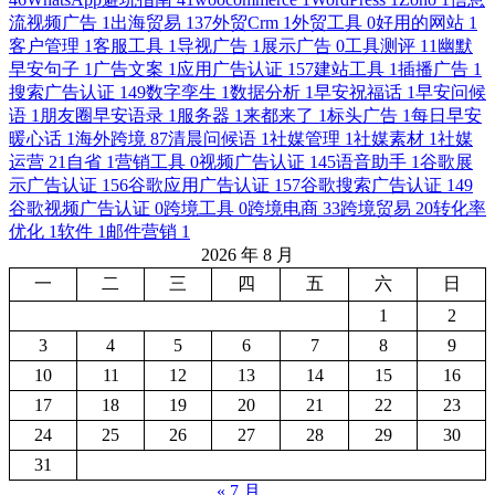
流视频广告
1
出海贸易
137
外贸Crm
1
外贸工具
0
好用的网站
1
客户管理
1
客服工具
1
导视广告
1
展示广告
0
工具测评
11
幽默
早安句子
1
广告文案
1
应用广告认证
157
建站工具
1
插播广告
1
搜索广告认证
149
数字孪生
1
数据分析
1
早安祝福话
1
早安问候
语
1
朋友圈早安语录
1
服务器
1
来都来了
1
标头广告
1
每日早安
暖心话
1
海外跨境
87
清晨问候语
1
社媒管理
1
社媒素材
1
社媒
运营
21
自省
1
营销工具
0
视频广告认证
145
语音助手
1
谷歌展
示广告认证
156
谷歌应用广告认证
157
谷歌搜索广告认证
149
谷歌视频广告认证
0
跨境工具
0
跨境电商
33
跨境贸易
20
转化率
优化
1
软件
1
邮件营销
1
2026 年 8 月
一
二
三
四
五
六
日
1
2
3
4
5
6
7
8
9
10
11
12
13
14
15
16
17
18
19
20
21
22
23
24
25
26
27
28
29
30
31
« 7 月