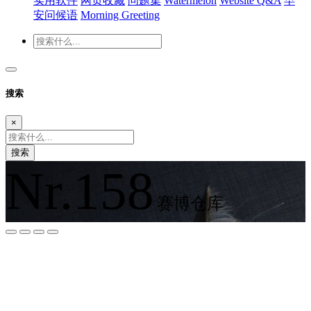
实用软件
网页收藏
问题集
Watermelon
Website Q&A
早
安问候语
Morning Greeting
搜索
×
搜索
Nr.158
赛博仓库
夜间模式
暗黑模式
Sans Serif
Serif
浅阴影
深阴影