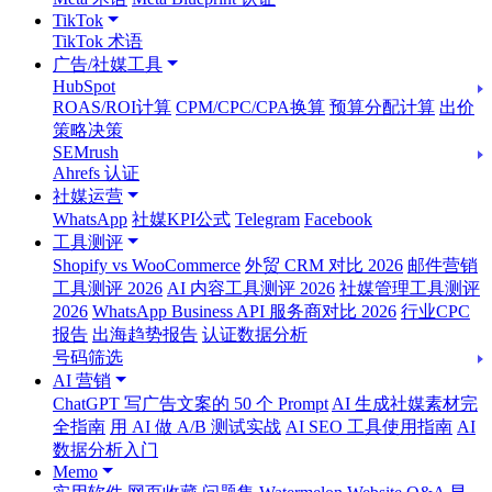
TikTok
TikTok 术语
广告/社媒工具
HubSpot
ROAS/ROI计算
CPM/CPC/CPA换算
预算分配计算
出价
策略决策
SEMrush
Ahrefs 认证
社媒运营
WhatsApp
社媒KPI公式
Telegram
Facebook
工具测评
Shopify vs WooCommerce
外贸 CRM 对比 2026
邮件营销
工具测评 2026
AI 内容工具测评 2026
社媒管理工具测评
2026
WhatsApp Business API 服务商对比 2026
行业CPC
报告
出海趋势报告
认证数据分析
号码筛选
AI 营销
ChatGPT 写广告文案的 50 个 Prompt
AI 生成社媒素材完
全指南
用 AI 做 A/B 测试实战
AI SEO 工具使用指南
AI
数据分析入门
Memo