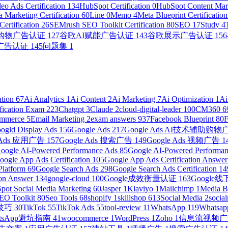
eo Ads Certification
134
HubSpot Certification
0
HubSpot Content Mark
 Marketing Certification
60
Line
0
Memo
4
Meta Blueprint Certificatio
ertification
26
SEMrush SEO Toolkit Certification
80
SEO
17
Study
4
助购物广告认证
127
谷歌AI赋能广告认证
143
谷歌展示广告认证
156
广告认证
145
问题集
1
ation
67
Ai Analytics
1
Ai Content
2
Ai Marketing
7
Ai Optimization
1
Ai
ification Exam
223
Chatgpt
3
Claude
2
cloud-digital-leader
100
CM360
6
ommerce
5
Email Marketing
2
exam answers
937
Facebook Blueprint
80
ogld Display Ads
156
Google Ads
217
Google Ads AI技术辅助购
e Ads 应用广告
157
Google Ads 搜索广告
149
Google Ads 视频广告
1
oogle AI-Powered Performance Ads
85
Google AI-Powered Performanc
oogle App Ads Certification
105
Google App Ads Certification Answe
Platform
69
Google Search Ads
298
Google Search Ads Certification
14
ion Answer
134
google-cloud
100
Google成效衡量认证
163
Googl
pot Social Media Marketing
60
Jasper
1
Klaviyo
1
Mailchimp
1
Media 
EO Toolkit
80
Seo Tools
68
shopify
1
skillshop
613
Social Media
2
socia
营技巧
30
TikTok
55
TikTok Ads
55
tool-review
11
WhatsApp
119
Whatsap
atsApp避坑指南
41
woocommerce
1
WordPress
1
Zoho
1
信息流视频