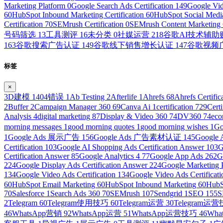
Marketing Platform
0
Google Search Ads Certification
149
Google Vid
60
HubSpot Inbound Marketing Certification
60
HubSpot Social Media
Certification
70
SEMrush Certification
0
SEMrush Content Marketing C
号码筛选
13
工具测评
16
未分类
0
社媒运营
218
谷歌AI技术辅
163
谷歌搜索广告认证
149
谷歌线下销售增长认证
147
谷歌视频
标签
×
3D建模
1
404错误
1
Ab Testing
2
Afterlife
1
Ahrefs
68
Ahrefs Certific
2
Buffer
2
Campaign Manager 360
69
Canva Ai
1
certification
729
Cert
Analysis
4
digital marketing
87
Display & Video 360
74
DV360
74
ec
morning messages
1
good morning quotes
1
good morning wishes
1
Go
1
Google Ads 展示广告
156
Google Ads 广告素材认证
145
Googl
Certification
103
Google AI Shopping Ads Certification Answer
103
G
Certification Answer
85
Google Analytics 4
77
Google App Ads
262
G
224
Google Display Ads Certification Answer
224
Google Marketing 
134
Google Video Ads Certification
134
Google Video Ads Certificat
60
HubSpot Email Marketing
60
HubSpot Inbound Marketing
60
HubS
70
Salesforce
1
Search Ads 360
70
SEMrush
107
Sendgrid
1
SEO
155
S
2
Telegram
60
Telegram使用技巧
60
Telegram运营
30
Telegram运
46
WhatsApp营销
92
WhatsApp运营
51
WhatsApp运营技巧
46
Wh