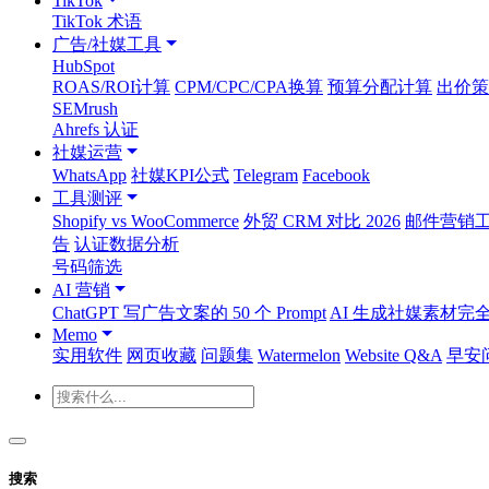
TikTok
TikTok 术语
广告/社媒工具
HubSpot
ROAS/ROI计算
CPM/CPC/CPA换算
预算分配计算
出价策
SEMrush
Ahrefs 认证
社媒运营
WhatsApp
社媒KPI公式
Telegram
Facebook
工具测评
Shopify vs WooCommerce
外贸 CRM 对比 2026
邮件营销工具
告
认证数据分析
号码筛选
AI 营销
ChatGPT 写广告文案的 50 个 Prompt
AI 生成社媒素材完
Memo
实用软件
网页收藏
问题集
Watermelon
Website Q&A
早安
搜索