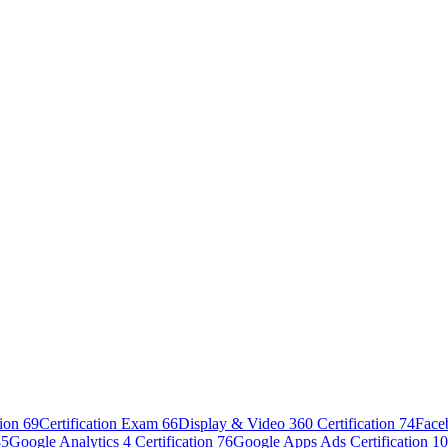
tion
69
Certification Exam
66
Display & Video 360 Certification
74
Face
85
Google Analytics 4 Certification
76
Google Apps Ads Certification
10