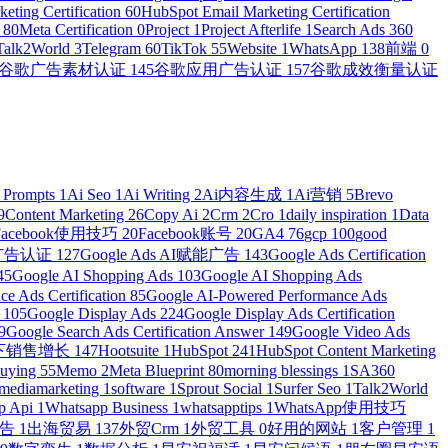
eting Certification
60
HubSpot Email Marketing Certification
n
80
Meta Certification
0
Project
1
Project Afterlife
1
Search Ads 360
Talk2World
3
Telegram
60
TikTok
55
Website
1
WhatsApp
138
前端
0
谷歌广告素材认证
145
谷歌应用广告认证
157
谷歌成效衡量认证
 Prompts
1
Ai Seo
1
Ai Writing
2
Ai内容生成
1
Ai营销
5
Brevo
9
Content Marketing
26
Copy Ai
2
Crm
2
Cro
1
daily inspiration
1
Data
Facebook使用技巧
20
Facebook账号
20
GA4
76
gcp
100
good
物广告认证
127
Google Ads AI赋能广告
143
Google Ads Certification
45
Google AI Shopping Ads
103
Google AI Shopping Ads
e Ads Certification
85
Google AI-Powered Performance Ads
r
105
Google Display Ads
224
Google Display Ads Certification
9
Google Search Ads Certification Answer
149
Google Video Ads
e线下销售增长
147
Hootsuite
1
HubSpot
241
HubSpot Content Marketing
Buying
55
Memo
2
Meta Blueprint
80
morning blessings
1
SA360
lmediamarketing
1
software
1
Sprout Social
1
Surfer Seo
1
Talk2World
p Api
1
Whatsapp Business
1
whatsapptips
1
WhatsApp使用技巧
广告
1
出海贸易
137
外贸Crm
1
外贸工具
0
好用的网站
1
客户管理
1