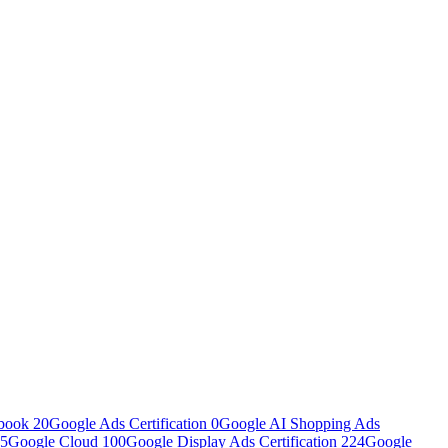
book
20
Google Ads Certification
0
Google AI Shopping Ads
5
Google Cloud
100
Google Display Ads Certification
224
Google