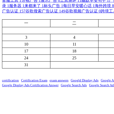
客服工具
1
导视广告
1
展示广告
0
工具测评
11
幽默早安句子
1
广
录
1
服务器
1
来都来了
1
标头广告
1
每日早安暖心话
1
海外跨境
8
广告认证
157
谷歌搜索广告认证
149
谷歌视频广告认证
0
跨境工
一
二
3
4
10
11
17
18
24
25
31
certification
Certification Exam
exam answers
Googld Display Ads
Google A
Google Display Ads Certification Answer
Google Search Ads
Google Search Ads