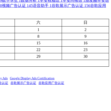
9
数字孪生
1
数据分析
1
早安祝福话
1
早安问候语
1
朋友圈早安语
0
视频广告认证
145
语音助手
1
谷歌展示广告认证
156
谷歌应用
六
日
1
2
8
9
15
16
22
23
29
30
ay Ads
Google Display Ads Certification
告认证
谷歌展示广告认证
谷歌应用广告认证