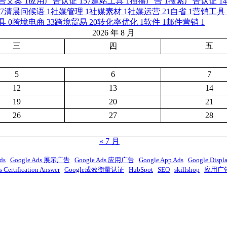
告文案
1
应用广告认证
157
建站工具
1
插播广告
1
搜索广告认证
14
7
清晨问候语
1
社媒管理
1
社媒素材
1
社媒运营
21
自省
1
营销工具
具
0
跨境电商
33
跨境贸易
20
转化率优化
1
软件
1
邮件营销
1
2026 年 8 月
三
四
五
5
6
7
12
13
14
19
20
21
26
27
28
« 7 月
ds
Google Ads 展示广告
Google Ads 应用广告
Google App Ads
Google Displ
 Certification Answer
Google成效衡量认证
HubSpot
SEO
skillshop
应用广