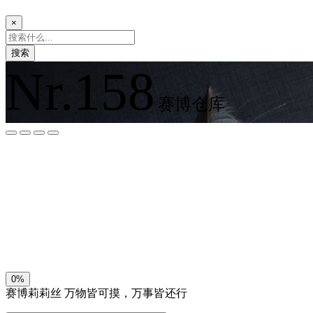
×
搜索
Nr.158
赛博仓库
夜间模式
暗黑模式
Sans Serif
Serif
浅阴影
深阴影
关闭
日落
暗化
灰度
0%
赛博莉莉丝
万物皆可摸，万事皆还行