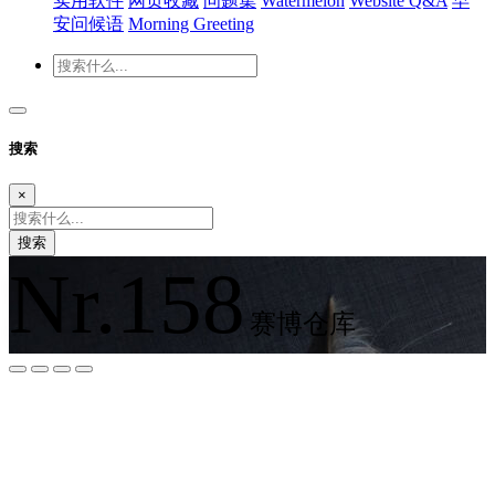
实用软件
网页收藏
问题集
Watermelon
Website Q&A
早
安问候语
Morning Greeting
搜索
×
搜索
Nr.158
赛博仓库
夜间模式
暗黑模式
Sans Serif
Serif
浅阴影
深阴影