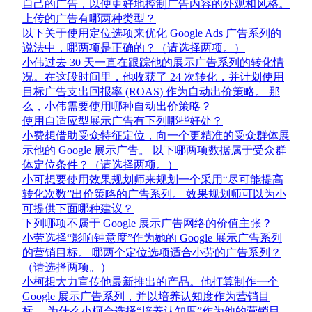
自己的广告，以便更好地控制广告内容的外观和风格。
上传的广告有哪两种类型？
以下关于使用定位选项来优化 Google Ads 广告系列的
说法中，哪两项是正确的？（请选择两项。）
小伟过去 30 天一直在跟踪他的展示广告系列的转化情
况。在这段时间里，他收获了 24 次转化，并计划使用
目标广告支出回报率 (ROAS) 作为自动出价策略。 那
么，小伟需要使用哪种自动出价策略？
使用自适应型展示广告有下列哪些好处？
小费想借助受众特征定位，向一个更精准的受众群体展
示他的 Google 展示广告。 以下哪两项数据属于受众群
体定位条件？（请选择两项。）
小可想要使用效果规划师来规划一个采用“尽可能提高
转化次数”出价策略的广告系列。 效果规划师可以为小
可提供下面哪种建议？
下列哪项不属于 Google 展示广告网络的价值主张？
小劳选择“影响钟意度”作为她的 Google 展示广告系列
的营销目标。 哪两个定位选项适合小劳的广告系列？
（请选择两项。）
小柯想大力宣传他最新推出的产品。他打算制作一个
Google 展示广告系列，并以培养认知度作为营销目
标。 为什么小柯会选择“培养认知度”作为他的营销目