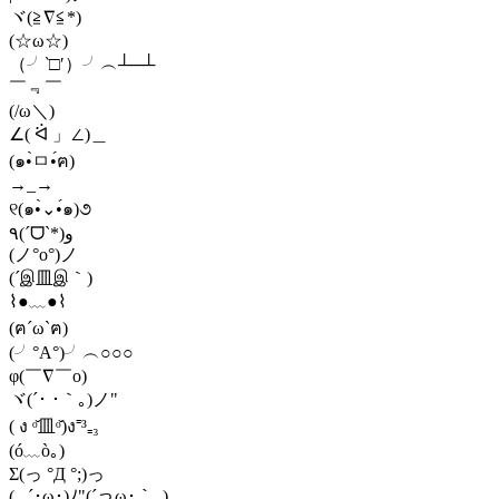
ヾ(≧∇≦*)ゝ
(☆ω☆)
（╯‵□′）╯︵┴─┴
￣﹃￣
(/ω＼)
∠( ᐛ 」∠)＿
(๑•̀ㅁ•́ฅ)
→_→
୧(๑•̀⌄•́๑)૭
٩(ˊᗜˋ*)و
(ノ°ο°)ノ
(´இ皿இ｀)
⌇●﹏●⌇
(ฅ´ω`ฅ)
(╯°A°)╯︵○○○
φ(￣∇￣o)
ヾ(´･ ･｀｡)ノ"
( ง ᵒ̌皿ᵒ̌)ง⁼³₌₃
(ó﹏ò｡)
Σ(っ °Д °;)っ
( ,,´･ω･)ﾉ"(´っω･｀｡)