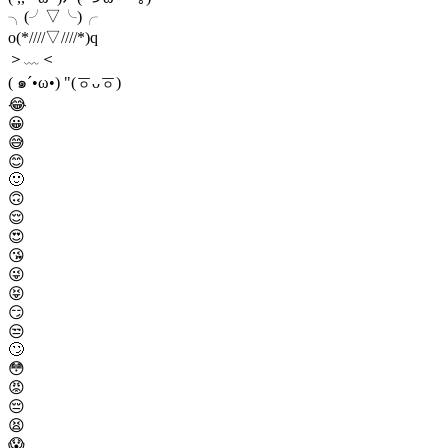
╮(╯▽╰)╭
o(*////▽////*)q
＞﹏＜
( ๑´•ω•) "(ㆆᴗㆆ)
😂
😀
😅
😊
🙂
🙃
😌
😍
😘
😜
😝
😏
😒
🙄
😳
😡
😔
😫
😱