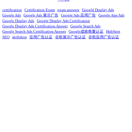
certification
Certification Exam
exam answers
Googld Display Ads
Google Ads
Google Ads 展示广告
Google Ads 应用广告
Google App Ads
Google Display Ads
Google Display Ads Certification
Google Display Ads Certification Answer
Google Search Ads
Google Search Ads Certification Answer
Google成效衡量认证
HubSpot
SEO
skillshop
应用广告认证
谷歌展示广告认证
谷歌应用广告认证