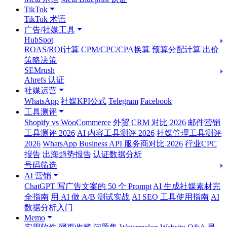
TikTok
TikTok 术语
广告/社媒工具
HubSpot
ROAS/ROI计算
CPM/CPC/CPA换算
预算分配计算
出价
策略决策
SEMrush
Ahrefs 认证
社媒运营
WhatsApp
社媒KPI公式
Telegram
Facebook
工具测评
Shopify vs WooCommerce
外贸 CRM 对比 2026
邮件营销
工具测评 2026
AI 内容工具测评 2026
社媒管理工具测评
2026
WhatsApp Business API 服务商对比 2026
行业CPC
报告
出海趋势报告
认证数据分析
号码筛选
AI 营销
ChatGPT 写广告文案的 50 个 Prompt
AI 生成社媒素材完
全指南
用 AI 做 A/B 测试实战
AI SEO 工具使用指南
AI
数据分析入门
Memo