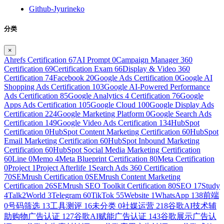
Github-Jyurineko
分类
×
Ahrefs Certification
67
AI Prompt
0
Campaign Manager 360
Certification
69
Certification Exam
66
Display & Video 360
Certification
74
Facebook
20
Google Ads Certification
0
Google AI
Shopping Ads Certification
103
Google AI-Powered Performance
Ads Certification
85
Google Analytics 4 Certification
76
Google
Apps Ads Certification
105
Google Cloud
100
Google Display Ads
Certification
224
Google Marketing Platform
0
Google Search Ads
Certification
149
Google Video Ads Certification
134
HubSpot
Certification
0
HubSpot Content Marketing Certification
60
HubSpot
Email Marketing Certification
60
HubSpot Inbound Marketing
Certification
60
HubSpot Social Media Marketing Certification
60
Line
0
Memo
4
Meta Blueprint Certification
80
Meta Certification
0
Project
1
Project Afterlife
1
Search Ads 360 Certification
70
SEMrush Certification
0
SEMrush Content Marketing
Certification
26
SEMrush SEO Toolkit Certification
80
SEO
17
Study
4
Talk2World
3
Telegram
60
TikTok
55
Website
1
WhatsApp
138
前端
0
号码筛选
13
工具测评
16
未分类
0
社媒运营
218
谷歌AI技术辅
助购物广告认证
127
谷歌AI赋能广告认证
143
谷歌展示广告认