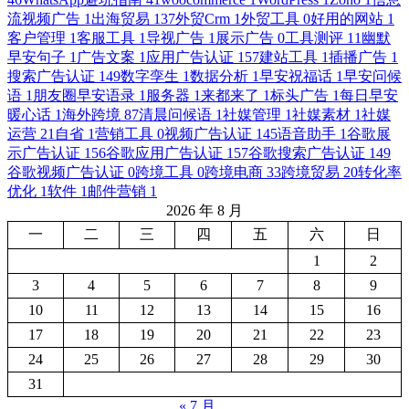
流视频广告
1
出海贸易
137
外贸Crm
1
外贸工具
0
好用的网站
1
客户管理
1
客服工具
1
导视广告
1
展示广告
0
工具测评
11
幽默
早安句子
1
广告文案
1
应用广告认证
157
建站工具
1
插播广告
1
搜索广告认证
149
数字孪生
1
数据分析
1
早安祝福话
1
早安问候
语
1
朋友圈早安语录
1
服务器
1
来都来了
1
标头广告
1
每日早安
暖心话
1
海外跨境
87
清晨问候语
1
社媒管理
1
社媒素材
1
社媒
运营
21
自省
1
营销工具
0
视频广告认证
145
语音助手
1
谷歌展
示广告认证
156
谷歌应用广告认证
157
谷歌搜索广告认证
149
谷歌视频广告认证
0
跨境工具
0
跨境电商
33
跨境贸易
20
转化率
优化
1
软件
1
邮件营销
1
2026 年 8 月
一
二
三
四
五
六
日
1
2
3
4
5
6
7
8
9
10
11
12
13
14
15
16
17
18
19
20
21
22
23
24
25
26
27
28
29
30
31
« 7 月