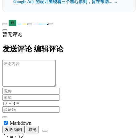
Google Ads 的设计围绕着三个核心原则，旨在帮助... →
豆
暂无评论
发送评论
编辑评论
Markdown
发送
编辑
取消
|´・ω・)ノ