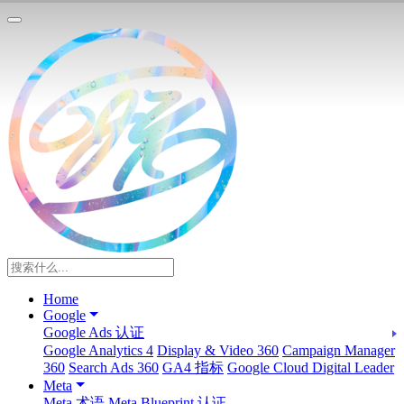
Home
Google
Google Ads 认证
Google Analytics 4
Display & Video 360
Campaign Manager
360
Search Ads 360
GA4 指标
Google Cloud Digital Leader
Meta
Meta 术语
Meta Blueprint 认证