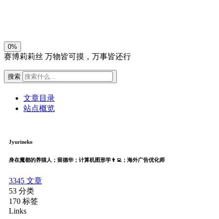
关闭
日落
暗化
灰度
0%
赛博莉莉丝
万物皆可摸，万事皆还行
搜索
文章目录
站点概览
Jyurineko
身在魔都的养猫人；留德华；计算机图形学👨‍💻；海外广告优化师
3345
文章
53
分类
170
标签
Links