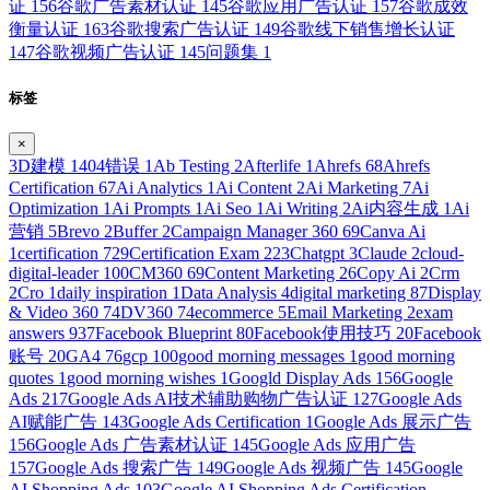
证
156
谷歌广告素材认证
145
谷歌应用广告认证
157
谷歌成效
衡量认证
163
谷歌搜索广告认证
149
谷歌线下销售增长认证
147
谷歌视频广告认证
145
问题集
1
标签
×
3D建模
1
404错误
1
Ab Testing
2
Afterlife
1
Ahrefs
68
Ahrefs
Certification
67
Ai Analytics
1
Ai Content
2
Ai Marketing
7
Ai
Optimization
1
Ai Prompts
1
Ai Seo
1
Ai Writing
2
Ai内容生成
1
Ai
营销
5
Brevo
2
Buffer
2
Campaign Manager 360
69
Canva Ai
1
certification
729
Certification Exam
223
Chatgpt
3
Claude
2
cloud-
digital-leader
100
CM360
69
Content Marketing
26
Copy Ai
2
Crm
2
Cro
1
daily inspiration
1
Data Analysis
4
digital marketing
87
Display
& Video 360
74
DV360
74
ecommerce
5
Email Marketing
2
exam
answers
937
Facebook Blueprint
80
Facebook使用技巧
20
Facebook
账号
20
GA4
76
gcp
100
good morning messages
1
good morning
quotes
1
good morning wishes
1
Googld Display Ads
156
Google
Ads
217
Google Ads AI技术辅助购物广告认证
127
Google Ads
AI赋能广告
143
Google Ads Certification
1
Google Ads 展示广告
156
Google Ads 广告素材认证
145
Google Ads 应用广告
157
Google Ads 搜索广告
149
Google Ads 视频广告
145
Google
AI Shopping Ads
103
Google AI Shopping Ads Certification