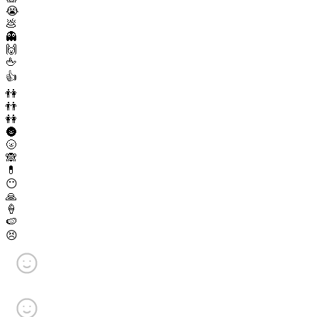
😭
💩
👻
🙌
🖕
👍
👫
👬
👭
🌚
🌝
🙈
💊
😶
🙏
🍦
🍉
😣