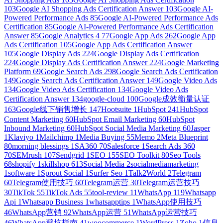
103
Google AI Shopping Ads Certification Answer
103
Google AI-
Powered Performance Ads
85
Google AI-Powered Performance Ads
Certification
85
Google AI-Powered Performance Ads Certification
Answer
85
Google Analytics 4
77
Google App Ads
262
Google App
Ads Certification
105
Google App Ads Certification Answer
105
Google Display Ads
224
Google Display Ads Certification
224
Google Display Ads Certification Answer
224
Google Marketing
Platform
69
Google Search Ads
298
Google Search Ads Certification
149
Google Search Ads Certification Answer
149
Google Video Ads
134
Google Video Ads Certification
134
Google Video Ads
Certification Answer
134
google-cloud
100
Google成效衡量认证
163
Google线下销售增长
147
Hootsuite
1
HubSpot
241
HubSpot
Content Marketing
60
HubSpot Email Marketing
60
HubSpot
Inbound Marketing
60
HubSpot Social Media Marketing
60
Jasper
1
Klaviyo
1
Mailchimp
1
Media Buying
55
Memo
2
Meta Blueprint
80
morning blessings
1
SA360
70
Salesforce
1
Search Ads 360
70
SEMrush
107
Sendgrid
1
SEO
155
SEO Toolkit
80
Seo Tools
68
shopify
1
skillshop
613
Social Media
2
socialmediamarketing
1
software
1
Sprout Social
1
Surfer Seo
1
Talk2World
2
Telegram
60
Telegram使用技巧
60
Telegram运营
30
Telegram运营技巧
30
TikTok
55
TikTok Ads
55
tool-review
11
WhatsApp
119
Whatsapp
Api
1
Whatsapp Business
1
whatsapptips
1
WhatsApp使用技巧
46
WhatsApp营销
92
WhatsApp运营
51
WhatsApp运营技巧
46
WhatsApp避坑指南
41
woocommerce
1
WordPress
1
Zoho
1
信息