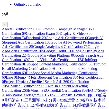
Github-Jyurineko
分类
×
Ahrefs Certification
67
AI Prompt
0
Campaign Manager 360
Certification
69
Certification Exam
66
Display & Video 360
Certification
74
Facebook
20
Google Ads Certification
0
Google AI
Shopping Ads Certification
103
Google AI-Powered Performance
Ads Certification
85
Google Analytics 4 Certification
76
Google
Apps Ads Certification
105
Google Cloud
100
Google Display Ads
Certification
224
Google Marketing Platform
0
Google Search Ads
Certification
149
Google Video Ads Certification
134
HubSpot
Certification
0
HubSpot Content Marketing Certification
60
HubSpot
Email Marketing Certification
60
HubSpot Inbound Marketing
Certification
60
HubSpot Social Media Marketing Certification
60
Line
0
Memo
4
Meta Blueprint Certification
80
Meta Certification
0
Project
1
Project Afterlife
1
Search Ads 360 Certification
70
SEMrush Certification
0
SEMrush Content Marketing
Certification
26
SEMrush SEO Toolkit Certification
80
SEO
17
Study
4
Talk2World
3
Telegram
60
TikTok
55
Website
1
WhatsApp
138
前端
0
号码筛选
13
工具测评
16
未分类
0
社媒运营
218
谷歌AI技术辅
助购物广告认证
127
谷歌AI赋能广告认证
143
谷歌展示广告认