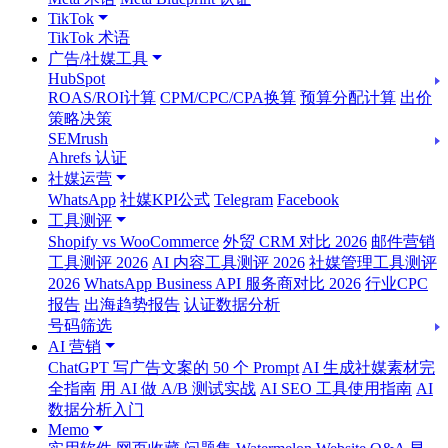
TikTok
TikTok 术语
广告/社媒工具
HubSpot
ROAS/ROI计算
CPM/CPC/CPA换算
预算分配计算
出价
策略决策
SEMrush
Ahrefs 认证
社媒运营
WhatsApp
社媒KPI公式
Telegram
Facebook
工具测评
Shopify vs WooCommerce
外贸 CRM 对比 2026
邮件营销
工具测评 2026
AI 内容工具测评 2026
社媒管理工具测评
2026
WhatsApp Business API 服务商对比 2026
行业CPC
报告
出海趋势报告
认证数据分析
号码筛选
AI 营销
ChatGPT 写广告文案的 50 个 Prompt
AI 生成社媒素材完
全指南
用 AI 做 A/B 测试实战
AI SEO 工具使用指南
AI
数据分析入门
Memo