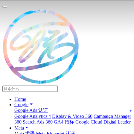
Home
Google
Google Ads 认证
Google Analytics 4
Display & Video 360
Campaign Manager
360
Search Ads 360
GA4 指标
Google Cloud Digital Leader
Meta
Meta 术语
Meta Blueprint 认证