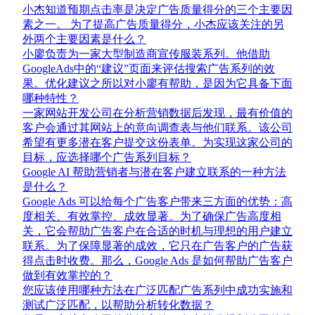
小杰知道预期点击率是决定广告质量得分的三个主要因
素之一。 为了提高广告质量得分，小杰应该关注的另
外两个主要因素是什么？
小廖负责为一家大型制造商宣传服装系列。他借助
GoogleAds中的“建议”页面来评估搜索广告系列的效
果。优化建议之所以对小廖有帮助，是因为它具备下面
哪种特性？
一家网站开发公司在分析营销数据后发现，最有价值的
客户会通过其网站上的意向调查表与他们联系。该公司
希望有更多潜在客户提交这份表单。为实现这家公司的
目标，应选择哪个广告系列目标？
Google AI 帮助营销者与潜在客户建立联系的一种方法
是什么？
Google Ads 可以给每个广告客户带来三方面的优势：高
度相关、有效掌控、成效显著。为了确保广告高度相
关，它会帮助广告客户在合适的时机与理想的用户建立
联系。为了保障显著的成效，它只在广告客户的广告获
得点击时收费。那么，Google Ads 是如何帮助广告客户
做到有效掌控的？
您应该使用哪种方法在广泛匹配广告系列中成功实施和
测试广泛匹配，以帮助分析转化数据？