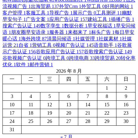
流视频广告
1
出海贸易
137
外贸Crm
1
外贸工具
0
好用的网站
1
客户管理
1
客服工具
1
导视广告
1
展示广告
0
工具测评
11
幽默
早安句子
1
广告文案
1
应用广告认证
157
建站工具
1
插播广告
1
搜索广告认证
149
数字孪生
1
数据分析
1
早安祝福话
1
早安问候
语
1
朋友圈早安语录
1
服务器
1
来都来了
1
标头广告
1
每日早安
暖心话
1
海外跨境
87
清晨问候语
1
社媒管理
1
社媒素材
1
社媒
运营
21
自省
1
营销工具
0
视频广告认证
145
语音助手
1
谷歌展
示广告认证
156
谷歌应用广告认证
157
谷歌搜索广告认证
149
谷歌视频广告认证
0
跨境工具
0
跨境电商
33
跨境贸易
20
转化率
优化
1
软件
1
邮件营销
1
2026 年 8 月
一
二
三
四
五
六
日
1
2
3
4
5
6
7
8
9
10
11
12
13
14
15
16
17
18
19
20
21
22
23
24
25
26
27
28
29
30
31
« 7 月