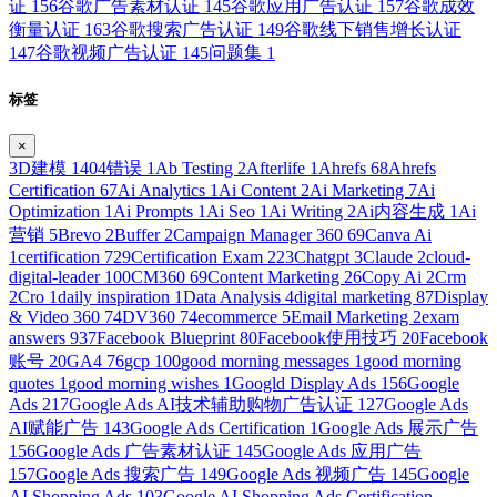
证
156
谷歌广告素材认证
145
谷歌应用广告认证
157
谷歌成效
衡量认证
163
谷歌搜索广告认证
149
谷歌线下销售增长认证
147
谷歌视频广告认证
145
问题集
1
标签
×
3D建模
1
404错误
1
Ab Testing
2
Afterlife
1
Ahrefs
68
Ahrefs
Certification
67
Ai Analytics
1
Ai Content
2
Ai Marketing
7
Ai
Optimization
1
Ai Prompts
1
Ai Seo
1
Ai Writing
2
Ai内容生成
1
Ai
营销
5
Brevo
2
Buffer
2
Campaign Manager 360
69
Canva Ai
1
certification
729
Certification Exam
223
Chatgpt
3
Claude
2
cloud-
digital-leader
100
CM360
69
Content Marketing
26
Copy Ai
2
Crm
2
Cro
1
daily inspiration
1
Data Analysis
4
digital marketing
87
Display
& Video 360
74
DV360
74
ecommerce
5
Email Marketing
2
exam
answers
937
Facebook Blueprint
80
Facebook使用技巧
20
Facebook
账号
20
GA4
76
gcp
100
good morning messages
1
good morning
quotes
1
good morning wishes
1
Googld Display Ads
156
Google
Ads
217
Google Ads AI技术辅助购物广告认证
127
Google Ads
AI赋能广告
143
Google Ads Certification
1
Google Ads 展示广告
156
Google Ads 广告素材认证
145
Google Ads 应用广告
157
Google Ads 搜索广告
149
Google Ads 视频广告
145
Google
AI Shopping Ads
103
Google AI Shopping Ads Certification