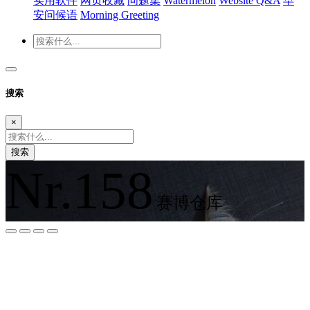
实用软件
网页收藏
问题集
Watermelon
Website Q&A
早
安问候语
Morning Greeting
搜索
×
搜索
Nr.158
赛博仓库
夜间模式
暗黑模式
Sans Serif
Serif
浅阴影
深阴影