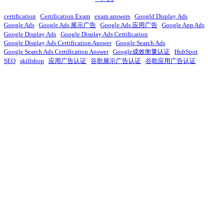
certification
Certification Exam
exam answers
Googld Display Ads
Google Ads
Google Ads 展示广告
Google Ads 应用广告
Google App Ads
Google Display Ads
Google Display Ads Certification
Google Display Ads Certification Answer
Google Search Ads
Google Search Ads Certification Answer
Google成效衡量认证
HubSpot
SEO
skillshop
应用广告认证
谷歌展示广告认证
谷歌应用广告认证