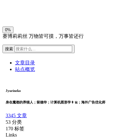
关闭
日落
暗化
灰度
0%
赛博莉莉丝
万物皆可摸，万事皆还行
搜索
文章目录
站点概览
Jyurineko
身在魔都的养猫人；留德华；计算机图形学👨‍💻；海外广告优化师
3345
文章
53
分类
170
标签
Links