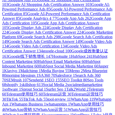
103
Google AI Shopping Ads Certification Answer
103
Google AI-
Powered Performance Ads
85
Google AI-Powered Performance Ads
Certification
85
Google AI-Powered Performance Ads Certification
Answer
85
Google Analytics 4
77
Google App Ads
262
Google App
Ads Certification
105
Google App Ads Certification Answer
105
Google Display Ads
224
Google Display Ads Certification
224
Google Display Ads Certification Answer
224
Google Marketing
Platform
69
Google Search Ads
298
Google Search Ads Certification
149
Google Search Ads Certification Answer
149
Google Video Ads
134
Google Video Ads Certification
134
Google Video Ads
Certification Answer
134
google-cloud
100
Google成效衡量认证
163
Google线下销售增长
147
Hootsuite
1
HubSpot
241
HubSpot
Content Marketing
60
HubSpot Email Marketing
60
HubSpot
Inbound Marketing
60
HubSpot Social Media Marketing
60
Jasper
1
Klaviyo
1
Mailchimp
1
Media Buying
55
Memo
2
Meta Blueprint
80
morning blessings
1
SA360
70
Salesforce
1
Search Ads 360
70
SEMrush
107
Sendgrid
1
SEO
155
SEO Toolkit
80
Seo Tools
68
shopify
1
skillshop
613
Social Media
2
socialmediamarketing
1
software
1
Sprout Social
1
Surfer Seo
1
Talk2World
2
Telegram
60
Telegram使用技巧
60
Telegram运营
30
Telegram运营技巧
30
TikTok
55
TikTok Ads
55
tool-review
11
WhatsApp
119
Whatsapp
Api
1
Whatsapp Business
1
whatsapptips
1
WhatsApp使用技巧
46
WhatsApp营销
92
WhatsApp运营
51
WhatsApp运营技巧
46
WhatsApp避坑指南
41
woocommerce
1
WordPress
1
Zoho
1
信息