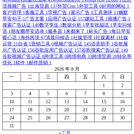
流视频广告
1
出海贸易
137
外贸Crm
1
外贸工具
0
好用的网站
1
客户管理
1
客服工具
1
导视广告
1
展示广告
0
工具测评
11
幽默
早安句子
1
广告文案
1
应用广告认证
157
建站工具
1
插播广告
1
搜索广告认证
149
数字孪生
1
数据分析
1
早安祝福话
1
早安问候
语
1
朋友圈早安语录
1
服务器
1
来都来了
1
标头广告
1
每日早安
暖心话
1
海外跨境
87
清晨问候语
1
社媒管理
1
社媒素材
1
社媒
运营
21
自省
1
营销工具
0
视频广告认证
145
语音助手
1
谷歌展
示广告认证
156
谷歌应用广告认证
157
谷歌搜索广告认证
149
谷歌视频广告认证
0
跨境工具
0
跨境电商
33
跨境贸易
20
转化率
优化
1
软件
1
邮件营销
1
2026 年 8 月
一
二
三
四
五
六
日
1
2
3
4
5
6
7
8
9
10
11
12
13
14
15
16
17
18
19
20
21
22
23
24
25
26
27
28
29
30
31
« 7 月