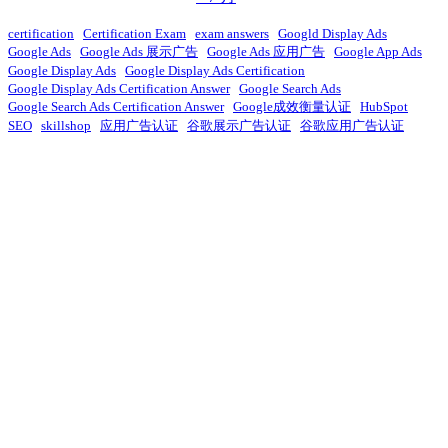
certification
Certification Exam
exam answers
Googld Display Ads
Google Ads
Google Ads 展示广告
Google Ads 应用广告
Google App Ads
Google Display Ads
Google Display Ads Certification
Google Display Ads Certification Answer
Google Search Ads
Google Search Ads Certification Answer
Google成效衡量认证
HubSpot
SEO
skillshop
应用广告认证
谷歌展示广告认证
谷歌应用广告认证