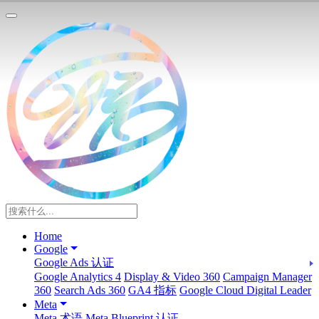
Home
Google
Google Ads 认证
Google Analytics 4
Display & Video 360
Campaign Manager
360
Search Ads 360
GA4 指标
Google Cloud Digital Leader
Meta
Meta 术语
Meta Blueprint 认证