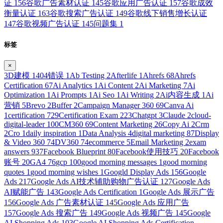
证
156
谷歌广告素材认证
145
谷歌应用广告认证
157
谷歌成效
衡量认证
163
谷歌搜索广告认证
149
谷歌线下销售增长认证
147
谷歌视频广告认证
145
问题集
1
标签
×
3D建模
1
404错误
1
Ab Testing
2
Afterlife
1
Ahrefs
68
Ahrefs
Certification
67
Ai Analytics
1
Ai Content
2
Ai Marketing
7
Ai
Optimization
1
Ai Prompts
1
Ai Seo
1
Ai Writing
2
Ai内容生成
1
Ai
营销
5
Brevo
2
Buffer
2
Campaign Manager 360
69
Canva Ai
1
certification
729
Certification Exam
223
Chatgpt
3
Claude
2
cloud-
digital-leader
100
CM360
69
Content Marketing
26
Copy Ai
2
Crm
2
Cro
1
daily inspiration
1
Data Analysis
4
digital marketing
87
Display
& Video 360
74
DV360
74
ecommerce
5
Email Marketing
2
exam
answers
937
Facebook Blueprint
80
Facebook使用技巧
20
Facebook
账号
20
GA4
76
gcp
100
good morning messages
1
good morning
quotes
1
good morning wishes
1
Googld Display Ads
156
Google
Ads
217
Google Ads AI技术辅助购物广告认证
127
Google Ads
AI赋能广告
143
Google Ads Certification
1
Google Ads 展示广告
156
Google Ads 广告素材认证
145
Google Ads 应用广告
157
Google Ads 搜索广告
149
Google Ads 视频广告
145
Google
AI Shopping Ads
103
Google AI Shopping Ads Certification