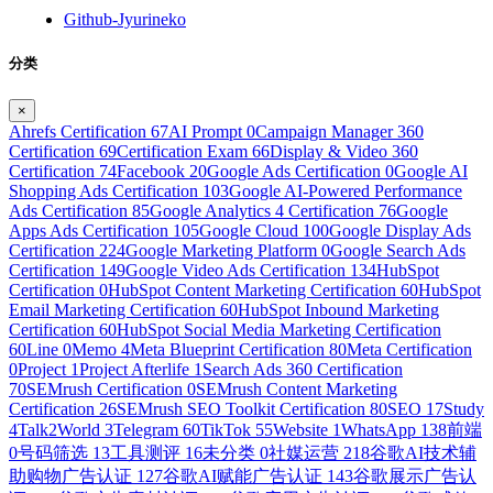
Github-Jyurineko
分类
×
Ahrefs Certification
67
AI Prompt
0
Campaign Manager 360
Certification
69
Certification Exam
66
Display & Video 360
Certification
74
Facebook
20
Google Ads Certification
0
Google AI
Shopping Ads Certification
103
Google AI-Powered Performance
Ads Certification
85
Google Analytics 4 Certification
76
Google
Apps Ads Certification
105
Google Cloud
100
Google Display Ads
Certification
224
Google Marketing Platform
0
Google Search Ads
Certification
149
Google Video Ads Certification
134
HubSpot
Certification
0
HubSpot Content Marketing Certification
60
HubSpot
Email Marketing Certification
60
HubSpot Inbound Marketing
Certification
60
HubSpot Social Media Marketing Certification
60
Line
0
Memo
4
Meta Blueprint Certification
80
Meta Certification
0
Project
1
Project Afterlife
1
Search Ads 360 Certification
70
SEMrush Certification
0
SEMrush Content Marketing
Certification
26
SEMrush SEO Toolkit Certification
80
SEO
17
Study
4
Talk2World
3
Telegram
60
TikTok
55
Website
1
WhatsApp
138
前端
0
号码筛选
13
工具测评
16
未分类
0
社媒运营
218
谷歌AI技术辅
助购物广告认证
127
谷歌AI赋能广告认证
143
谷歌展示广告认