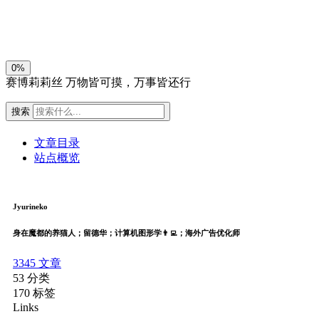
关闭
日落
暗化
灰度
0%
赛博莉莉丝
万物皆可摸，万事皆还行
搜索
文章目录
站点概览
Jyurineko
身在魔都的养猫人；留德华；计算机图形学👨‍💻；海外广告优化师
3345
文章
53
分类
170
标签
Links