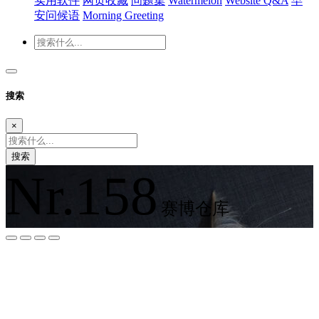
实用软件
网页收藏
问题集
Watermelon
Website Q&A
早
安问候语
Morning Greeting
搜索
×
搜索
Nr.158
赛博仓库
夜间模式
暗黑模式
Sans Serif
Serif
浅阴影
深阴影