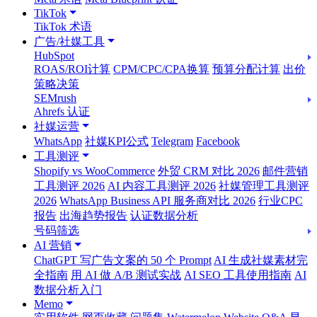
TikTok
TikTok 术语
广告/社媒工具
HubSpot
ROAS/ROI计算
CPM/CPC/CPA换算
预算分配计算
出价
策略决策
SEMrush
Ahrefs 认证
社媒运营
WhatsApp
社媒KPI公式
Telegram
Facebook
工具测评
Shopify vs WooCommerce
外贸 CRM 对比 2026
邮件营销
工具测评 2026
AI 内容工具测评 2026
社媒管理工具测评
2026
WhatsApp Business API 服务商对比 2026
行业CPC
报告
出海趋势报告
认证数据分析
号码筛选
AI 营销
ChatGPT 写广告文案的 50 个 Prompt
AI 生成社媒素材完
全指南
用 AI 做 A/B 测试实战
AI SEO 工具使用指南
AI
数据分析入门
Memo