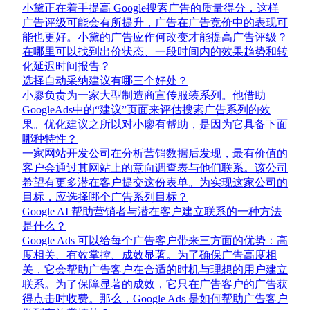
小黛正在着手提高 Google搜索广告的质量得分，这样
广告评级可能会有所提升，广告在广告竞价中的表现可
能也更好。小黛的广告应作何改变才能提高广告评级？
在哪里可以找到出价状态、一段时间内的效果趋势和转
化延迟时间报告？
选择自动采纳建议有哪三个好处？
小廖负责为一家大型制造商宣传服装系列。他借助
GoogleAds中的“建议”页面来评估搜索广告系列的效
果。优化建议之所以对小廖有帮助，是因为它具备下面
哪种特性？
一家网站开发公司在分析营销数据后发现，最有价值的
客户会通过其网站上的意向调查表与他们联系。该公司
希望有更多潜在客户提交这份表单。为实现这家公司的
目标，应选择哪个广告系列目标？
Google AI 帮助营销者与潜在客户建立联系的一种方法
是什么？
Google Ads 可以给每个广告客户带来三方面的优势：高
度相关、有效掌控、成效显著。为了确保广告高度相
关，它会帮助广告客户在合适的时机与理想的用户建立
联系。为了保障显著的成效，它只在广告客户的广告获
得点击时收费。那么，Google Ads 是如何帮助广告客户