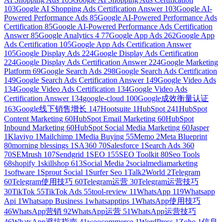
103
Google AI Shopping Ads Certification Answer
103
Google AI-
Powered Performance Ads
85
Google AI-Powered Performance Ads
Certification
85
Google AI-Powered Performance Ads Certification
Answer
85
Google Analytics 4
77
Google App Ads
262
Google App
Ads Certification
105
Google App Ads Certification Answer
105
Google Display Ads
224
Google Display Ads Certification
224
Google Display Ads Certification Answer
224
Google Marketing
Platform
69
Google Search Ads
298
Google Search Ads Certification
149
Google Search Ads Certification Answer
149
Google Video Ads
134
Google Video Ads Certification
134
Google Video Ads
Certification Answer
134
google-cloud
100
Google成效衡量认证
163
Google线下销售增长
147
Hootsuite
1
HubSpot
241
HubSpot
Content Marketing
60
HubSpot Email Marketing
60
HubSpot
Inbound Marketing
60
HubSpot Social Media Marketing
60
Jasper
1
Klaviyo
1
Mailchimp
1
Media Buying
55
Memo
2
Meta Blueprint
80
morning blessings
1
SA360
70
Salesforce
1
Search Ads 360
70
SEMrush
107
Sendgrid
1
SEO
155
SEO Toolkit
80
Seo Tools
68
shopify
1
skillshop
613
Social Media
2
socialmediamarketing
1
software
1
Sprout Social
1
Surfer Seo
1
Talk2World
2
Telegram
60
Telegram使用技巧
60
Telegram运营
30
Telegram运营技巧
30
TikTok
55
TikTok Ads
55
tool-review
11
WhatsApp
119
Whatsapp
Api
1
Whatsapp Business
1
whatsapptips
1
WhatsApp使用技巧
46
WhatsApp营销
92
WhatsApp运营
51
WhatsApp运营技巧
46
WhatsApp避坑指南
41
woocommerce
1
WordPress
1
Zoho
1
信息