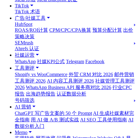
TikTok
TikTok 术语
广告/社媒工具
HubSpot
ROAS/ROI计算
CPM/CPC/CPA换算
预算分配计算
出价
策略决策
SEMrush
Ahrefs 认证
社媒运营
WhatsApp
社媒KPI公式
Telegram
Facebook
工具测评
Shopify vs WooCommerce
外贸 CRM 对比 2026
邮件营销
工具测评 2026
AI 内容工具测评 2026
社媒管理工具测评
2026
WhatsApp Business API 服务商对比 2026
行业CPC
报告
出海趋势报告
认证数据分析
号码筛选
AI 营销
ChatGPT 写广告文案的 50 个 Prompt
AI 生成社媒素材完
全指南
用 AI 做 A/B 测试实战
AI SEO 工具使用指南
AI
数据分析入门
Memo