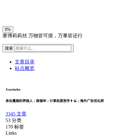
关闭
日落
暗化
灰度
0%
赛博莉莉丝
万物皆可摸，万事皆还行
搜索
文章目录
站点概览
Jyurineko
身在魔都的养猫人；留德华；计算机图形学👨‍💻；海外广告优化师
3345
文章
53
分类
170
标签
Links