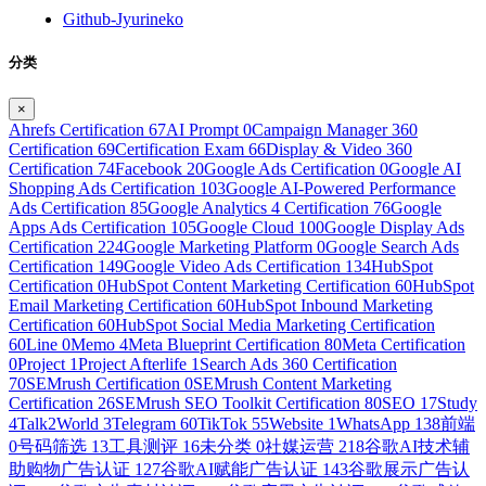
Github-Jyurineko
分类
×
Ahrefs Certification
67
AI Prompt
0
Campaign Manager 360
Certification
69
Certification Exam
66
Display & Video 360
Certification
74
Facebook
20
Google Ads Certification
0
Google AI
Shopping Ads Certification
103
Google AI-Powered Performance
Ads Certification
85
Google Analytics 4 Certification
76
Google
Apps Ads Certification
105
Google Cloud
100
Google Display Ads
Certification
224
Google Marketing Platform
0
Google Search Ads
Certification
149
Google Video Ads Certification
134
HubSpot
Certification
0
HubSpot Content Marketing Certification
60
HubSpot
Email Marketing Certification
60
HubSpot Inbound Marketing
Certification
60
HubSpot Social Media Marketing Certification
60
Line
0
Memo
4
Meta Blueprint Certification
80
Meta Certification
0
Project
1
Project Afterlife
1
Search Ads 360 Certification
70
SEMrush Certification
0
SEMrush Content Marketing
Certification
26
SEMrush SEO Toolkit Certification
80
SEO
17
Study
4
Talk2World
3
Telegram
60
TikTok
55
Website
1
WhatsApp
138
前端
0
号码筛选
13
工具测评
16
未分类
0
社媒运营
218
谷歌AI技术辅
助购物广告认证
127
谷歌AI赋能广告认证
143
谷歌展示广告认