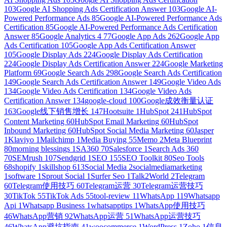
103
Google AI Shopping Ads Certification Answer
103
Google AI-
Powered Performance Ads
85
Google AI-Powered Performance Ads
Certification
85
Google AI-Powered Performance Ads Certification
Answer
85
Google Analytics 4
77
Google App Ads
262
Google App
Ads Certification
105
Google App Ads Certification Answer
105
Google Display Ads
224
Google Display Ads Certification
224
Google Display Ads Certification Answer
224
Google Marketing
Platform
69
Google Search Ads
298
Google Search Ads Certification
149
Google Search Ads Certification Answer
149
Google Video Ads
134
Google Video Ads Certification
134
Google Video Ads
Certification Answer
134
google-cloud
100
Google成效衡量认证
163
Google线下销售增长
147
Hootsuite
1
HubSpot
241
HubSpot
Content Marketing
60
HubSpot Email Marketing
60
HubSpot
Inbound Marketing
60
HubSpot Social Media Marketing
60
Jasper
1
Klaviyo
1
Mailchimp
1
Media Buying
55
Memo
2
Meta Blueprint
80
morning blessings
1
SA360
70
Salesforce
1
Search Ads 360
70
SEMrush
107
Sendgrid
1
SEO
155
SEO Toolkit
80
Seo Tools
68
shopify
1
skillshop
613
Social Media
2
socialmediamarketing
1
software
1
Sprout Social
1
Surfer Seo
1
Talk2World
2
Telegram
60
Telegram使用技巧
60
Telegram运营
30
Telegram运营技巧
30
TikTok
55
TikTok Ads
55
tool-review
11
WhatsApp
119
Whatsapp
Api
1
Whatsapp Business
1
whatsapptips
1
WhatsApp使用技巧
46
WhatsApp营销
92
WhatsApp运营
51
WhatsApp运营技巧
46
WhatsApp避坑指南
41
woocommerce
1
WordPress
1
Zoho
1
信息