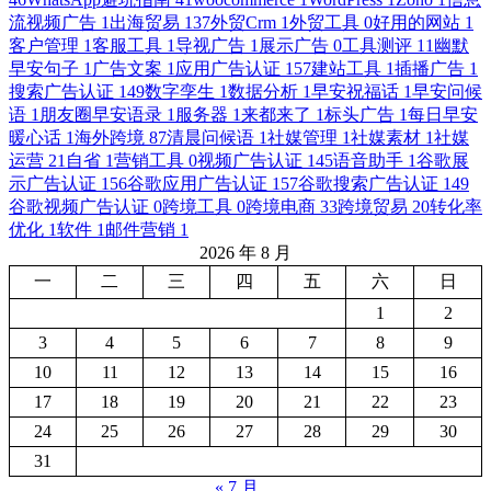
流视频广告
1
出海贸易
137
外贸Crm
1
外贸工具
0
好用的网站
1
客户管理
1
客服工具
1
导视广告
1
展示广告
0
工具测评
11
幽默
早安句子
1
广告文案
1
应用广告认证
157
建站工具
1
插播广告
1
搜索广告认证
149
数字孪生
1
数据分析
1
早安祝福话
1
早安问候
语
1
朋友圈早安语录
1
服务器
1
来都来了
1
标头广告
1
每日早安
暖心话
1
海外跨境
87
清晨问候语
1
社媒管理
1
社媒素材
1
社媒
运营
21
自省
1
营销工具
0
视频广告认证
145
语音助手
1
谷歌展
示广告认证
156
谷歌应用广告认证
157
谷歌搜索广告认证
149
谷歌视频广告认证
0
跨境工具
0
跨境电商
33
跨境贸易
20
转化率
优化
1
软件
1
邮件营销
1
2026 年 8 月
一
二
三
四
五
六
日
1
2
3
4
5
6
7
8
9
10
11
12
13
14
15
16
17
18
19
20
21
22
23
24
25
26
27
28
29
30
31
« 7 月