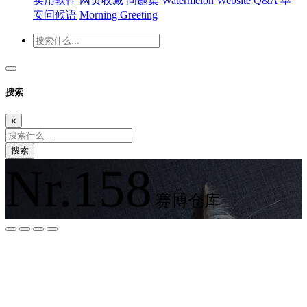
实用软件
网页收藏
问题集
Watermelon
Website Q&A
早
安问候语
Morning Greeting
搜索
×
搜索
Nr.158
赛博仓库
夜间模式
暗黑模式
Sans Serif
Serif
浅阴影
深阴影