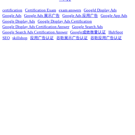
certification
Certification Exam
exam answers
Googld Display Ads
Google Ads
Google Ads 展示广告
Google Ads 应用广告
Google App Ads
Google Display Ads
Google Display Ads Certification
Google Display Ads Certification Answer
Google Search Ads
Google Search Ads Certification Answer
Google成效衡量认证
HubSpot
SEO
skillshop
应用广告认证
谷歌展示广告认证
谷歌应用广告认证