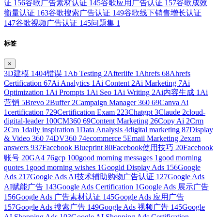
证
156
谷歌广告素材认证
145
谷歌应用广告认证
157
谷歌成效
衡量认证
163
谷歌搜索广告认证
149
谷歌线下销售增长认证
147
谷歌视频广告认证
145
问题集
1
标签
×
3D建模
1
404错误
1
Ab Testing
2
Afterlife
1
Ahrefs
68
Ahrefs
Certification
67
Ai Analytics
1
Ai Content
2
Ai Marketing
7
Ai
Optimization
1
Ai Prompts
1
Ai Seo
1
Ai Writing
2
Ai内容生成
1
Ai
营销
5
Brevo
2
Buffer
2
Campaign Manager 360
69
Canva Ai
1
certification
729
Certification Exam
223
Chatgpt
3
Claude
2
cloud-
digital-leader
100
CM360
69
Content Marketing
26
Copy Ai
2
Crm
2
Cro
1
daily inspiration
1
Data Analysis
4
digital marketing
87
Display
& Video 360
74
DV360
74
ecommerce
5
Email Marketing
2
exam
answers
937
Facebook Blueprint
80
Facebook使用技巧
20
Facebook
账号
20
GA4
76
gcp
100
good morning messages
1
good morning
quotes
1
good morning wishes
1
Googld Display Ads
156
Google
Ads
217
Google Ads AI技术辅助购物广告认证
127
Google Ads
AI赋能广告
143
Google Ads Certification
1
Google Ads 展示广告
156
Google Ads 广告素材认证
145
Google Ads 应用广告
157
Google Ads 搜索广告
149
Google Ads 视频广告
145
Google
AI Shopping Ads
103
Google AI Shopping Ads Certification