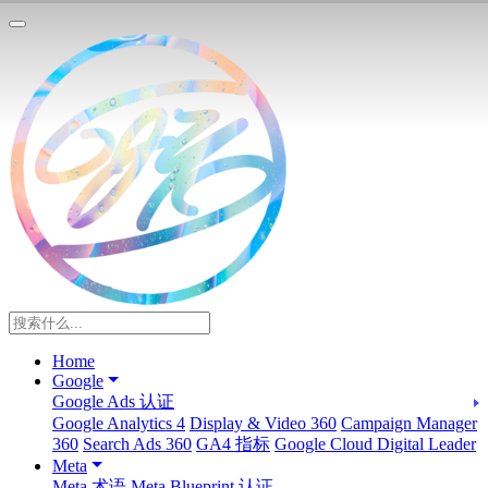
Home
Google
Google Ads 认证
Google Analytics 4
Display & Video 360
Campaign Manager
360
Search Ads 360
GA4 指标
Google Cloud Digital Leader
Meta
Meta 术语
Meta Blueprint 认证