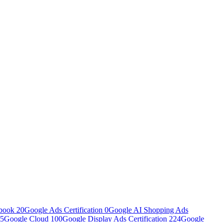
book
20
Google Ads Certification
0
Google AI Shopping Ads
5
Google Cloud
100
Google Display Ads Certification
224
Google