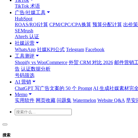
TikTok
TikTok 术语
广告/社媒工具
HubSpot
ROAS/ROI计算
CPM/CPC/CPA换算
预算分配计算
出价策
SEMrush
Ahrefs 认证
社媒运营
WhatsApp
社媒KPI公式
Telegram
Facebook
工具测评
Shopify vs WooCommerce
外贸 CRM 对比 2026
邮件营销工具
告
认证数据分析
号码筛选
AI 营销
ChatGPT 写广告文案的 50 个 Prompt
AI 生成社媒素材完
Memo
实用软件
网页收藏
问题集
Watermelon
Website Q&A
早安
搜索