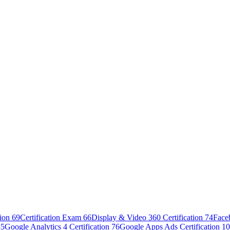
tion
69
Certification Exam
66
Display & Video 360 Certification
74
Face
85
Google Analytics 4 Certification
76
Google Apps Ads Certification
10