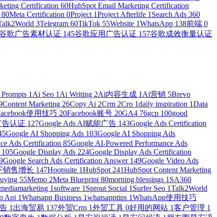
eting Certification
60
HubSpot Email Marketing Certification
n
80
Meta Certification
0
Project
1
Project Afterlife
1
Search Ads 360
Talk2World
3
Telegram
60
TikTok
55
Website
1
WhatsApp
138
前端
0
谷歌广告素材认证
145
谷歌应用广告认证
157
谷歌成效衡量认证
 Prompts
1
Ai Seo
1
Ai Writing
2
Ai内容生成
1
Ai营销
5
Brevo
9
Content Marketing
26
Copy Ai
2
Crm
2
Cro
1
daily inspiration
1
Data
Facebook使用技巧
20
Facebook账号
20
GA4
76
gcp
100
good
物广告认证
127
Google Ads AI赋能广告
143
Google Ads Certification
45
Google AI Shopping Ads
103
Google AI Shopping Ads
e Ads Certification
85
Google AI-Powered Performance Ads
r
105
Google Display Ads
224
Google Display Ads Certification
9
Google Search Ads Certification Answer
149
Google Video Ads
e线下销售增长
147
Hootsuite
1
HubSpot
241
HubSpot Content Marketing
Buying
55
Memo
2
Meta Blueprint
80
morning blessings
1
SA360
lmediamarketing
1
software
1
Sprout Social
1
Surfer Seo
1
Talk2World
p Api
1
Whatsapp Business
1
whatsapptips
1
WhatsApp使用技巧
广告
1
出海贸易
137
外贸Crm
1
外贸工具
0
好用的网站
1
客户管理
1