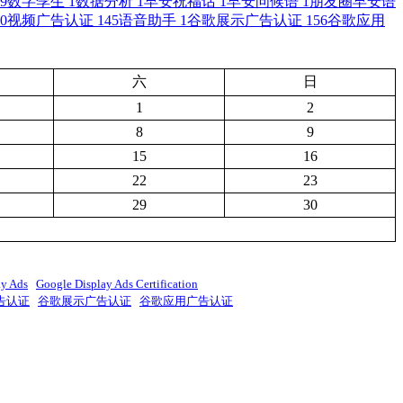
9
数字孪生
1
数据分析
1
早安祝福话
1
早安问候语
1
朋友圈早安语
0
视频广告认证
145
语音助手
1
谷歌展示广告认证
156
谷歌应用
六
日
1
2
8
9
15
16
22
23
29
30
ay Ads
Google Display Ads Certification
告认证
谷歌展示广告认证
谷歌应用广告认证