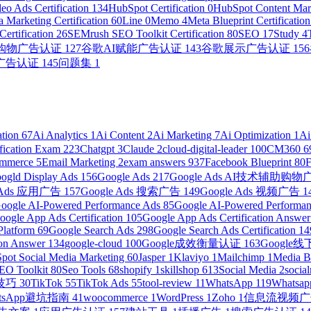
eo Ads Certification
134
HubSpot Certification
0
HubSpot Content Mark
 Marketing Certification
60
Line
0
Memo
4
Meta Blueprint Certificatio
ertification
26
SEMrush SEO Toolkit Certification
80
SEO
17
Study
4
助购物广告认证
127
谷歌AI赋能广告认证
143
谷歌展示广告认证
156
广告认证
145
问题集
1
ation
67
Ai Analytics
1
Ai Content
2
Ai Marketing
7
Ai Optimization
1
Ai
ification Exam
223
Chatgpt
3
Claude
2
cloud-digital-leader
100
CM360
6
ommerce
5
Email Marketing
2
exam answers
937
Facebook Blueprint
80
ogld Display Ads
156
Google Ads
217
Google Ads AI技术辅助购
e Ads 应用广告
157
Google Ads 搜索广告
149
Google Ads 视频广告
1
oogle AI-Powered Performance Ads
85
Google AI-Powered Performanc
oogle App Ads Certification
105
Google App Ads Certification Answe
Platform
69
Google Search Ads
298
Google Search Ads Certification
14
ion Answer
134
google-cloud
100
Google成效衡量认证
163
Googl
pot Social Media Marketing
60
Jasper
1
Klaviyo
1
Mailchimp
1
Media 
EO Toolkit
80
Seo Tools
68
shopify
1
skillshop
613
Social Media
2
socia
营技巧
30
TikTok
55
TikTok Ads
55
tool-review
11
WhatsApp
119
Whatsap
atsApp避坑指南
41
woocommerce
1
WordPress
1
Zoho
1
信息流视频