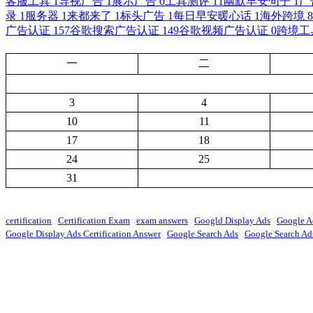
客服工具
1
导视广告
1
展示广告
0
工具测评
11
幽默早安句子
1
广
录
1
服务器
1
来都来了
1
标头广告
1
每日早安暖心话
1
海外跨境
8
广告认证
157
谷歌搜索广告认证
149
谷歌视频广告认证
0
跨境工
一
二
3
4
10
11
17
18
24
25
31
certification
Certification Exam
exam answers
Googld Display Ads
Google A
Google Display Ads Certification Answer
Google Search Ads
Google Search Ads