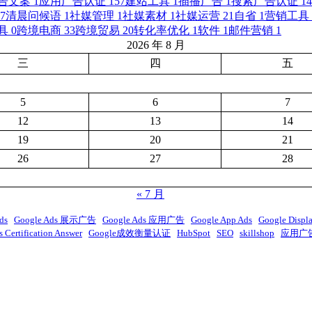
告文案
1
应用广告认证
157
建站工具
1
插播广告
1
搜索广告认证
14
7
清晨问候语
1
社媒管理
1
社媒素材
1
社媒运营
21
自省
1
营销工具
具
0
跨境电商
33
跨境贸易
20
转化率优化
1
软件
1
邮件营销
1
2026 年 8 月
三
四
五
5
6
7
12
13
14
19
20
21
26
27
28
« 7 月
ds
Google Ads 展示广告
Google Ads 应用广告
Google App Ads
Google Displ
 Certification Answer
Google成效衡量认证
HubSpot
SEO
skillshop
应用广