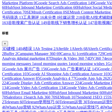
Marketing Platform
0
Google Search Ads Certification
149
Google Vid
60
HubSpot Inbound Marketing Certification
60
HubSpot Social Media
Certification
70
SEMrush Certification
0
SEMrush Content Marketing C
号码筛选
13
工具测评
16
未分类
0
社媒运营
218
谷歌AI技术辅
163
谷歌搜索广告认证
149
谷歌线下销售增长认证
147
谷歌视频
标签
×
3D建模
1
404错误
1
Ab Testing
2
Afterlife
1
Ahrefs
68
Ahrefs Certific
2
Buffer
2
Campaign Manager 360
69
Canva Ai
1
certification
729
Cert
Analysis
4
digital marketing
87
Display & Video 360
74
DV360
74
ec
morning messages
1
good morning quotes
1
good morning wishes
1
Go
1
Google Ads 展示广告
156
Google Ads 广告素材认证
145
Googl
Certification
103
Google AI Shopping Ads Certification Answer
103
G
Certification Answer
85
Google Analytics 4
77
Google App Ads
262
G
224
Google Display Ads Certification Answer
224
Google Marketing 
134
Google Video Ads Certification
134
Google Video Ads Certificat
60
HubSpot Email Marketing
60
HubSpot Inbound Marketing
60
HubS
70
Salesforce
1
Search Ads 360
70
SEMrush
107
Sendgrid
1
SEO
155
S
2
Telegram
60
Telegram使用技巧
60
Telegram运营
30
Telegram运
46
WhatsApp营销
92
WhatsApp运营
51
WhatsApp运营技巧
46
Wh