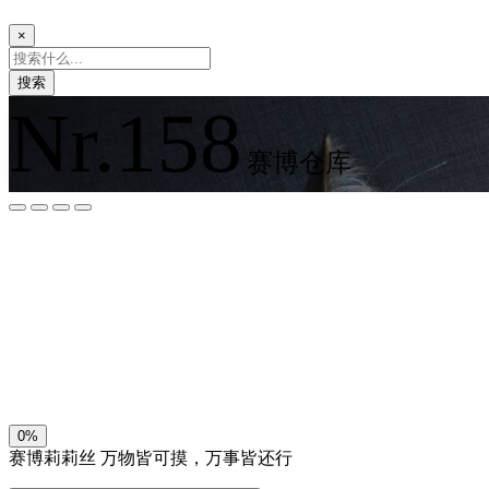
×
搜索
Nr.158
赛博仓库
夜间模式
暗黑模式
Sans Serif
Serif
浅阴影
深阴影
关闭
日落
暗化
灰度
0%
赛博莉莉丝
万物皆可摸，万事皆还行