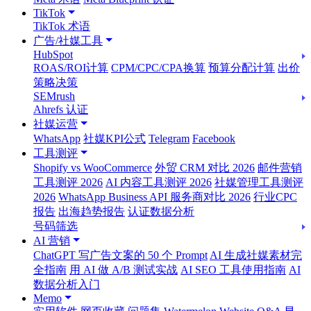
TikTok
TikTok 术语
广告/社媒工具
HubSpot
ROAS/ROI计算
CPM/CPC/CPA换算
预算分配计算
出价
策略决策
SEMrush
Ahrefs 认证
社媒运营
WhatsApp
社媒KPI公式
Telegram
Facebook
工具测评
Shopify vs WooCommerce
外贸 CRM 对比 2026
邮件营销
工具测评 2026
AI 内容工具测评 2026
社媒管理工具测评
2026
WhatsApp Business API 服务商对比 2026
行业CPC
报告
出海趋势报告
认证数据分析
号码筛选
AI 营销
ChatGPT 写广告文案的 50 个 Prompt
AI 生成社媒素材完
全指南
用 AI 做 A/B 测试实战
AI SEO 工具使用指南
AI
数据分析入门
Memo