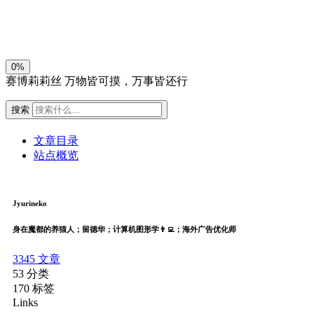
关闭
日落
暗化
灰度
0%
赛博莉莉丝
万物皆可摸，万事皆还行
搜索
文章目录
站点概览
Jyurineko
身在魔都的养猫人；留德华；计算机图形学👨‍💻；海外广告优化师
3345
文章
53
分类
170
标签
Links