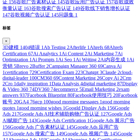
证
156
谷歌广告素材认证
145
谷歌应用广告认证
157
谷歌成效
衡量认证
163
谷歌搜索广告认证
149
谷歌线下销售增长认证
147
谷歌视频广告认证
145
问题集
1
标签
×
3D建模
1
404错误
1
Ab Testing
2
Afterlife
1
Ahrefs
68
Ahrefs
Certification
67
Ai Analytics
1
Ai Content
2
Ai Marketing
7
Ai
Optimization
1
Ai Prompts
1
Ai Seo
1
Ai Writing
2
Ai内容生成
1
Ai
营销
5
Brevo
2
Buffer
2
Campaign Manager 360
69
Canva Ai
1
certification
729
Certification Exam
223
Chatgpt
3
Claude
2
cloud-
digital-leader
100
CM360
69
Content Marketing
26
Copy Ai
2
Crm
2
Cro
1
daily inspiration
1
Data Analysis
4
digital marketing
87
Display
& Video 360
74
DV360
74
ecommerce
5
Email Marketing
2
exam
answers
937
Facebook Blueprint
80
Facebook使用技巧
20
Facebook
账号
20
GA4
76
gcp
100
good morning messages
1
good morning
quotes
1
good morning wishes
1
Googld Display Ads
156
Google
Ads
217
Google Ads AI技术辅助购物广告认证
127
Google Ads
AI赋能广告
143
Google Ads Certification
1
Google Ads 展示广告
156
Google Ads 广告素材认证
145
Google Ads 应用广告
157
Google Ads 搜索广告
149
Google Ads 视频广告
145
Google
AI Shopping Ads
103
Google AI Shopping Ads Certification