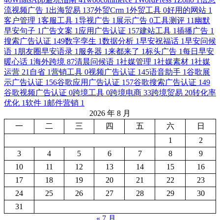
流视频广告
1
出海贸易
137
外贸Crm
1
外贸工具
0
好用的网站
1
客户管理
1
客服工具
1
导视广告
1
展示广告
0
工具测评
11
幽默
早安句子
1
广告文案
1
应用广告认证
157
建站工具
1
插播广告
1
搜索广告认证
149
数字孪生
1
数据分析
1
早安祝福话
1
早安问候
语
1
朋友圈早安语录
1
服务器
1
来都来了
1
标头广告
1
每日早安
暖心话
1
海外跨境
87
清晨问候语
1
社媒管理
1
社媒素材
1
社媒
运营
21
自省
1
营销工具
0
视频广告认证
145
语音助手
1
谷歌展
示广告认证
156
谷歌应用广告认证
157
谷歌搜索广告认证
149
谷歌视频广告认证
0
跨境工具
0
跨境电商
33
跨境贸易
20
转化率
优化
1
软件
1
邮件营销
1
2026 年 8 月
一
二
三
四
五
六
日
1
2
3
4
5
6
7
8
9
10
11
12
13
14
15
16
17
18
19
20
21
22
23
24
25
26
27
28
29
30
31
« 7 月