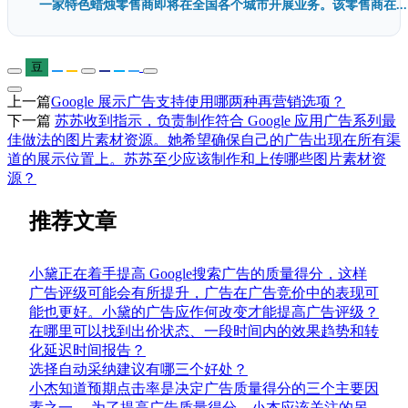
一家特色蜡烛零售商即将在全国各个城市开展业务。该零售商在...
豆
上一篇
Google 展示广告支持使用哪两种再营销选项？
下一篇
苏苏收到指示，负责制作符合 Google 应用广告系列最
佳做法的图片素材资源。她希望确保自己的广告出现在所有渠
道的展示位置上。苏苏至少应该制作和上传哪些图片素材资
源？
推荐文章
小黛正在着手提高 Google搜索广告的质量得分，这样
广告评级可能会有所提升，广告在广告竞价中的表现可
能也更好。小黛的广告应作何改变才能提高广告评级？
在哪里可以找到出价状态、一段时间内的效果趋势和转
化延迟时间报告？
选择自动采纳建议有哪三个好处？
小杰知道预期点击率是决定广告质量得分的三个主要因
素之一。 为了提高广告质量得分，小杰应该关注的另