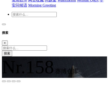
实用软件
网页收藏
问题集
Watermelon
Website Q&A
早
安问候语
Morning Greeting
搜索
×
搜索
Nr.158
赛博仓库
夜间模式
暗黑模式
Sans Serif
Serif
浅阴影
深阴影