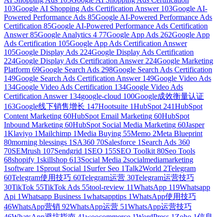
103
Google AI Shopping Ads Certification Answer
103
Google AI-
Powered Performance Ads
85
Google AI-Powered Performance Ads
Certification
85
Google AI-Powered Performance Ads Certification
Answer
85
Google Analytics 4
77
Google App Ads
262
Google App
Ads Certification
105
Google App Ads Certification Answer
105
Google Display Ads
224
Google Display Ads Certification
224
Google Display Ads Certification Answer
224
Google Marketing
Platform
69
Google Search Ads
298
Google Search Ads Certification
149
Google Search Ads Certification Answer
149
Google Video Ads
134
Google Video Ads Certification
134
Google Video Ads
Certification Answer
134
google-cloud
100
Google成效衡量认证
163
Google线下销售增长
147
Hootsuite
1
HubSpot
241
HubSpot
Content Marketing
60
HubSpot Email Marketing
60
HubSpot
Inbound Marketing
60
HubSpot Social Media Marketing
60
Jasper
1
Klaviyo
1
Mailchimp
1
Media Buying
55
Memo
2
Meta Blueprint
80
morning blessings
1
SA360
70
Salesforce
1
Search Ads 360
70
SEMrush
107
Sendgrid
1
SEO
155
SEO Toolkit
80
Seo Tools
68
shopify
1
skillshop
613
Social Media
2
socialmediamarketing
1
software
1
Sprout Social
1
Surfer Seo
1
Talk2World
2
Telegram
60
Telegram使用技巧
60
Telegram运营
30
Telegram运营技巧
30
TikTok
55
TikTok Ads
55
tool-review
11
WhatsApp
119
Whatsapp
Api
1
Whatsapp Business
1
whatsapptips
1
WhatsApp使用技巧
46
WhatsApp营销
92
WhatsApp运营
51
WhatsApp运营技巧
46
WhatsApp避坑指南
41
woocommerce
1
WordPress
1
Zoho
1
信息