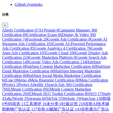
Github-Jyurineko
分类
×
Ahrefs Certification
67
AI Prompt
0
Campaign Manager 360
Certification
69
Certification Exam
66
Display & Video 360
Certification
74
Facebook
20
Google Ads Certification
0
Google AI
Shopping Ads Certification
103
Google AI-Powered Performance
Ads Certification
85
Google Analytics 4 Certification
76
Google
Apps Ads Certification
105
Google Cloud
100
Google Display Ads
Certification
224
Google Marketing Platform
0
Google Search Ads
Certification
149
Google Video Ads Certification
134
HubSpot
Certification
0
HubSpot Content Marketing Certification
60
HubSpot
Email Marketing Certification
60
HubSpot Inbound Marketing
Certification
60
HubSpot Social Media Marketing Certification
60
Line
0
Memo
4
Meta Blueprint Certification
80
Meta Certification
0
Project
1
Project Afterlife
1
Search Ads 360 Certification
70
SEMrush Certification
0
SEMrush Content Marketing
Certification
26
SEMrush SEO Toolkit Certification
80
SEO
17
Study
4
Talk2World
3
Telegram
60
TikTok
55
Website
1
WhatsApp
138
前端
0
号码筛选
13
工具测评
16
未分类
0
社媒运营
218
谷歌AI技术辅
助购物广告认证
127
谷歌AI赋能广告认证
143
谷歌展示广告认