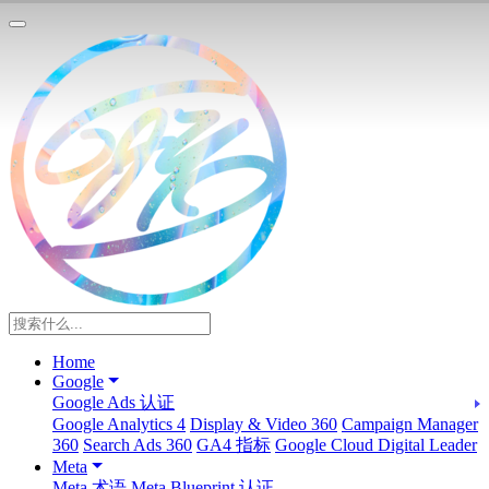
Home
Google
Google Ads 认证
Google Analytics 4
Display & Video 360
Campaign Manager
360
Search Ads 360
GA4 指标
Google Cloud Digital Leader
Meta
Meta 术语
Meta Blueprint 认证