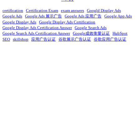
certification
Certification Exam
exam answers
Googld Display Ads
Google Ads
Google Ads 展示广告
Google Ads 应用广告
Google App Ads
Google Display Ads
Google Display Ads Certification
Google Display Ads Certification Answer
Google Search Ads
Google Search Ads Certification Answer
Google成效衡量认证
HubSpot
SEO
skillshop
应用广告认证
谷歌展示广告认证
谷歌应用广告认证