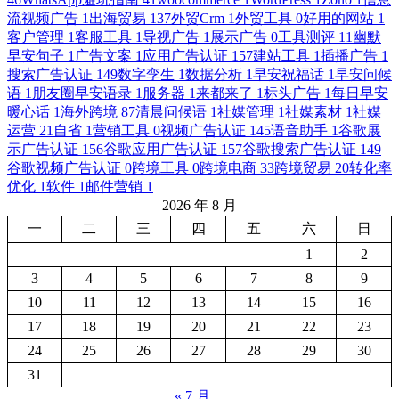
流视频广告
1
出海贸易
137
外贸Crm
1
外贸工具
0
好用的网站
1
客户管理
1
客服工具
1
导视广告
1
展示广告
0
工具测评
11
幽默
早安句子
1
广告文案
1
应用广告认证
157
建站工具
1
插播广告
1
搜索广告认证
149
数字孪生
1
数据分析
1
早安祝福话
1
早安问候
语
1
朋友圈早安语录
1
服务器
1
来都来了
1
标头广告
1
每日早安
暖心话
1
海外跨境
87
清晨问候语
1
社媒管理
1
社媒素材
1
社媒
运营
21
自省
1
营销工具
0
视频广告认证
145
语音助手
1
谷歌展
示广告认证
156
谷歌应用广告认证
157
谷歌搜索广告认证
149
谷歌视频广告认证
0
跨境工具
0
跨境电商
33
跨境贸易
20
转化率
优化
1
软件
1
邮件营销
1
2026 年 8 月
一
二
三
四
五
六
日
1
2
3
4
5
6
7
8
9
10
11
12
13
14
15
16
17
18
19
20
21
22
23
24
25
26
27
28
29
30
31
« 7 月