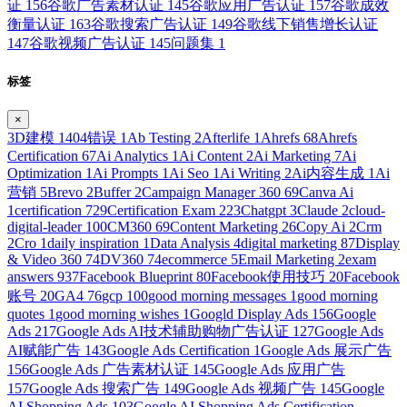
证
156
谷歌广告素材认证
145
谷歌应用广告认证
157
谷歌成效
衡量认证
163
谷歌搜索广告认证
149
谷歌线下销售增长认证
147
谷歌视频广告认证
145
问题集
1
标签
×
3D建模
1
404错误
1
Ab Testing
2
Afterlife
1
Ahrefs
68
Ahrefs
Certification
67
Ai Analytics
1
Ai Content
2
Ai Marketing
7
Ai
Optimization
1
Ai Prompts
1
Ai Seo
1
Ai Writing
2
Ai内容生成
1
Ai
营销
5
Brevo
2
Buffer
2
Campaign Manager 360
69
Canva Ai
1
certification
729
Certification Exam
223
Chatgpt
3
Claude
2
cloud-
digital-leader
100
CM360
69
Content Marketing
26
Copy Ai
2
Crm
2
Cro
1
daily inspiration
1
Data Analysis
4
digital marketing
87
Display
& Video 360
74
DV360
74
ecommerce
5
Email Marketing
2
exam
answers
937
Facebook Blueprint
80
Facebook使用技巧
20
Facebook
账号
20
GA4
76
gcp
100
good morning messages
1
good morning
quotes
1
good morning wishes
1
Googld Display Ads
156
Google
Ads
217
Google Ads AI技术辅助购物广告认证
127
Google Ads
AI赋能广告
143
Google Ads Certification
1
Google Ads 展示广告
156
Google Ads 广告素材认证
145
Google Ads 应用广告
157
Google Ads 搜索广告
149
Google Ads 视频广告
145
Google
AI Shopping Ads
103
Google AI Shopping Ads Certification