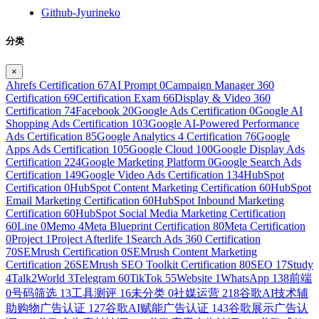
Github-Jyurineko
分类
×
Ahrefs Certification
67
AI Prompt
0
Campaign Manager 360
Certification
69
Certification Exam
66
Display & Video 360
Certification
74
Facebook
20
Google Ads Certification
0
Google AI
Shopping Ads Certification
103
Google AI-Powered Performance
Ads Certification
85
Google Analytics 4 Certification
76
Google
Apps Ads Certification
105
Google Cloud
100
Google Display Ads
Certification
224
Google Marketing Platform
0
Google Search Ads
Certification
149
Google Video Ads Certification
134
HubSpot
Certification
0
HubSpot Content Marketing Certification
60
HubSpot
Email Marketing Certification
60
HubSpot Inbound Marketing
Certification
60
HubSpot Social Media Marketing Certification
60
Line
0
Memo
4
Meta Blueprint Certification
80
Meta Certification
0
Project
1
Project Afterlife
1
Search Ads 360 Certification
70
SEMrush Certification
0
SEMrush Content Marketing
Certification
26
SEMrush SEO Toolkit Certification
80
SEO
17
Study
4
Talk2World
3
Telegram
60
TikTok
55
Website
1
WhatsApp
138
前端
0
号码筛选
13
工具测评
16
未分类
0
社媒运营
218
谷歌AI技术辅
助购物广告认证
127
谷歌AI赋能广告认证
143
谷歌展示广告认