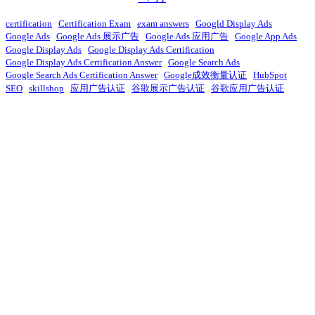
certification
Certification Exam
exam answers
Googld Display Ads
Google Ads
Google Ads 展示广告
Google Ads 应用广告
Google App Ads
Google Display Ads
Google Display Ads Certification
Google Display Ads Certification Answer
Google Search Ads
Google Search Ads Certification Answer
Google成效衡量认证
HubSpot
SEO
skillshop
应用广告认证
谷歌展示广告认证
谷歌应用广告认证