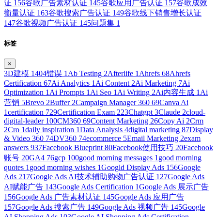
证
156
谷歌广告素材认证
145
谷歌应用广告认证
157
谷歌成效
衡量认证
163
谷歌搜索广告认证
149
谷歌线下销售增长认证
147
谷歌视频广告认证
145
问题集
1
标签
×
3D建模
1
404错误
1
Ab Testing
2
Afterlife
1
Ahrefs
68
Ahrefs
Certification
67
Ai Analytics
1
Ai Content
2
Ai Marketing
7
Ai
Optimization
1
Ai Prompts
1
Ai Seo
1
Ai Writing
2
Ai内容生成
1
Ai
营销
5
Brevo
2
Buffer
2
Campaign Manager 360
69
Canva Ai
1
certification
729
Certification Exam
223
Chatgpt
3
Claude
2
cloud-
digital-leader
100
CM360
69
Content Marketing
26
Copy Ai
2
Crm
2
Cro
1
daily inspiration
1
Data Analysis
4
digital marketing
87
Display
& Video 360
74
DV360
74
ecommerce
5
Email Marketing
2
exam
answers
937
Facebook Blueprint
80
Facebook使用技巧
20
Facebook
账号
20
GA4
76
gcp
100
good morning messages
1
good morning
quotes
1
good morning wishes
1
Googld Display Ads
156
Google
Ads
217
Google Ads AI技术辅助购物广告认证
127
Google Ads
AI赋能广告
143
Google Ads Certification
1
Google Ads 展示广告
156
Google Ads 广告素材认证
145
Google Ads 应用广告
157
Google Ads 搜索广告
149
Google Ads 视频广告
145
Google
AI Shopping Ads
103
Google AI Shopping Ads Certification