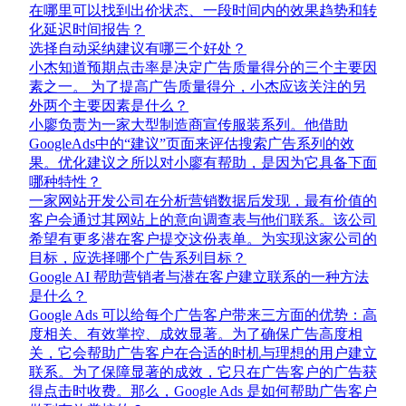
在哪里可以找到出价状态、一段时间内的效果趋势和转
化延迟时间报告？
选择自动采纳建议有哪三个好处？
小杰知道预期点击率是决定广告质量得分的三个主要因
素之一。 为了提高广告质量得分，小杰应该关注的另
外两个主要因素是什么？
小廖负责为一家大型制造商宣传服装系列。他借助
GoogleAds中的“建议”页面来评估搜索广告系列的效
果。优化建议之所以对小廖有帮助，是因为它具备下面
哪种特性？
一家网站开发公司在分析营销数据后发现，最有价值的
客户会通过其网站上的意向调查表与他们联系。该公司
希望有更多潜在客户提交这份表单。为实现这家公司的
目标，应选择哪个广告系列目标？
Google AI 帮助营销者与潜在客户建立联系的一种方法
是什么？
Google Ads 可以给每个广告客户带来三方面的优势：高
度相关、有效掌控、成效显著。为了确保广告高度相
关，它会帮助广告客户在合适的时机与理想的用户建立
联系。为了保障显著的成效，它只在广告客户的广告获
得点击时收费。那么，Google Ads 是如何帮助广告客户