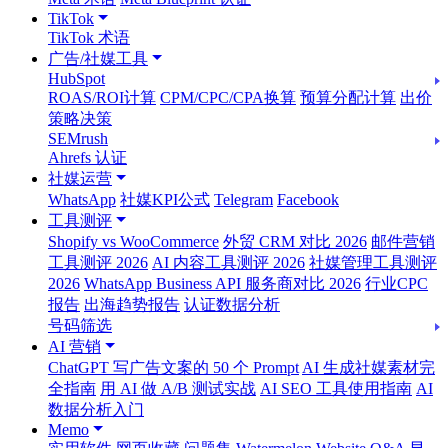
TikTok
TikTok 术语
广告/社媒工具
HubSpot
ROAS/ROI计算
CPM/CPC/CPA换算
预算分配计算
出价
策略决策
SEMrush
Ahrefs 认证
社媒运营
WhatsApp
社媒KPI公式
Telegram
Facebook
工具测评
Shopify vs WooCommerce
外贸 CRM 对比 2026
邮件营销
工具测评 2026
AI 内容工具测评 2026
社媒管理工具测评
2026
WhatsApp Business API 服务商对比 2026
行业CPC
报告
出海趋势报告
认证数据分析
号码筛选
AI 营销
ChatGPT 写广告文案的 50 个 Prompt
AI 生成社媒素材完
全指南
用 AI 做 A/B 测试实战
AI SEO 工具使用指南
AI
数据分析入门
Memo