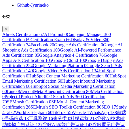
Github-Jyurineko
分类
×
Ahrefs Certification
67
AI Prompt
0
Campaign Manager 360
Certification
69
Certification Exam
66
Display & Video 360
Certification
74
Facebook
20
Google Ads Certification
0
Google AI
Shopping Ads Certification
103
Google AI-Powered Performance
Ads Certification
85
Google Analytics 4 Certification
76
Google
Apps Ads Certification
105
Google Cloud
100
Google Display Ads
Certification
224
Google Marketing Platform
0
Google Search Ads
Certification
149
Google Video Ads Certification
134
HubSpot
Certification
0
HubSpot Content Marketing Certification
60
HubSpot
Email Marketing Certification
60
HubSpot Inbound Marketing
Certification
60
HubSpot Social Media Marketing Certification
60
Line
0
Memo
4
Meta Blueprint Certification
80
Meta Certification
0
Project
1
Project Afterlife
1
Search Ads 360 Certification
70
SEMrush Certification
0
SEMrush Content Marketing
Certification
26
SEMrush SEO Toolkit Certification
80
SEO
17
Study
4
Talk2World
3
Telegram
60
TikTok
55
Website
1
WhatsApp
138
前端
0
号码筛选
13
工具测评
16
未分类
0
社媒运营
218
谷歌AI技术辅
助购物广告认证
127
谷歌AI赋能广告认证
143
谷歌展示广告认