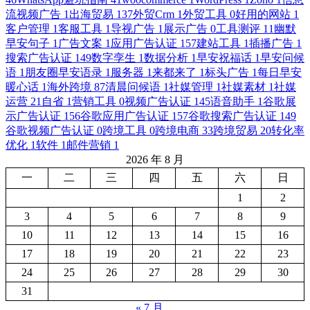
流视频广告
1
出海贸易
137
外贸Crm
1
外贸工具
0
好用的网站
1
客户管理
1
客服工具
1
导视广告
1
展示广告
0
工具测评
11
幽默
早安句子
1
广告文案
1
应用广告认证
157
建站工具
1
插播广告
1
搜索广告认证
149
数字孪生
1
数据分析
1
早安祝福话
1
早安问候
语
1
朋友圈早安语录
1
服务器
1
来都来了
1
标头广告
1
每日早安
暖心话
1
海外跨境
87
清晨问候语
1
社媒管理
1
社媒素材
1
社媒
运营
21
自省
1
营销工具
0
视频广告认证
145
语音助手
1
谷歌展
示广告认证
156
谷歌应用广告认证
157
谷歌搜索广告认证
149
谷歌视频广告认证
0
跨境工具
0
跨境电商
33
跨境贸易
20
转化率
优化
1
软件
1
邮件营销
1
2026 年 8 月
一
二
三
四
五
六
日
1
2
3
4
5
6
7
8
9
10
11
12
13
14
15
16
17
18
19
20
21
22
23
24
25
26
27
28
29
30
31
« 7 月