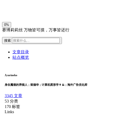
关闭
日落
暗化
灰度
0%
赛博莉莉丝
万物皆可摸，万事皆还行
搜索
文章目录
站点概览
Jyurineko
身在魔都的养猫人；留德华；计算机图形学👨‍💻；海外广告优化师
3345
文章
53
分类
170
标签
Links