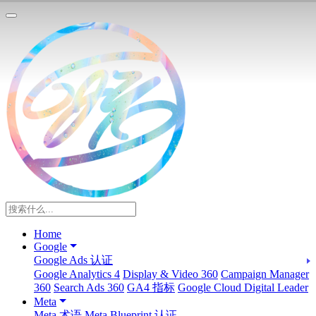
Home
Google
Google Ads 认证
Google Analytics 4
Display & Video 360
Campaign Manager
360
Search Ads 360
GA4 指标
Google Cloud Digital Leader
Meta
Meta 术语
Meta Blueprint 认证