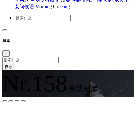
实用软件
网页收藏
问题集
Watermelon
Website Q&A
早
安问候语
Morning Greeting
搜索
×
搜索
Nr.158
赛博仓库
夜间模式
暗黑模式
Sans Serif
Serif
浅阴影
深阴影