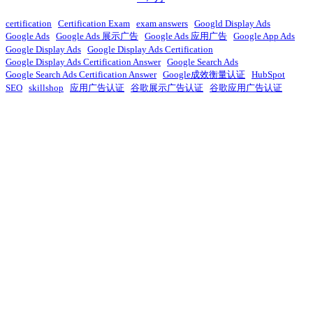
certification
Certification Exam
exam answers
Googld Display Ads
Google Ads
Google Ads 展示广告
Google Ads 应用广告
Google App Ads
Google Display Ads
Google Display Ads Certification
Google Display Ads Certification Answer
Google Search Ads
Google Search Ads Certification Answer
Google成效衡量认证
HubSpot
SEO
skillshop
应用广告认证
谷歌展示广告认证
谷歌应用广告认证