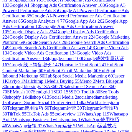
103
Google AI Shopping Ads Certification Answer
103
Google AI-
Powered Performance Ads
85
Google AI-Powered Performance Ads
Certification
85
Google AI-Powered Performance Ads Certification
Answer
85
Google Analytics 4
77
Google App Ads
262
Google App
Ads Certification
105
Google App Ads Certification Answer
105
Google Display Ads
224
Google Display Ads Certification
224
Google Display Ads Certification Answer
224
Google Marketing
Platform
69
Google Search Ads
298
Google Search Ads Certification
149
Google Search Ads Certification Answer
149
Google Video Ads
134
Google Video Ads Certification
134
Google Video Ads
Certification Answer
134
google-cloud
100
Google成效衡量认证
163
Google线下销售增长
147
Hootsuite
1
HubSpot
241
HubSpot
Content Marketing
60
HubSpot Email Marketing
60
HubSpot
Inbound Marketing
60
HubSpot Social Media Marketing
60
Jasper
1
Klaviyo
1
Mailchimp
1
Media Buying
55
Memo
2
Meta Blueprint
80
morning blessings
1
SA360
70
Salesforce
1
Search Ads 360
70
SEMrush
107
Sendgrid
1
SEO
155
SEO Toolkit
80
Seo Tools
68
shopify
1
skillshop
613
Social Media
2
socialmediamarketing
1
software
1
Sprout Social
1
Surfer Seo
1
Talk2World
2
Telegram
60
Telegram使用技巧
60
Telegram运营
30
Telegram运营技巧
30
TikTok
55
TikTok Ads
55
tool-review
11
WhatsApp
119
Whatsapp
Api
1
Whatsapp Business
1
whatsapptips
1
WhatsApp使用技巧
46
WhatsApp营销
92
WhatsApp运营
51
WhatsApp运营技巧
46
WhatsApp避坑指南
41
woocommerce
1
WordPress
1
Zoho
1
信息