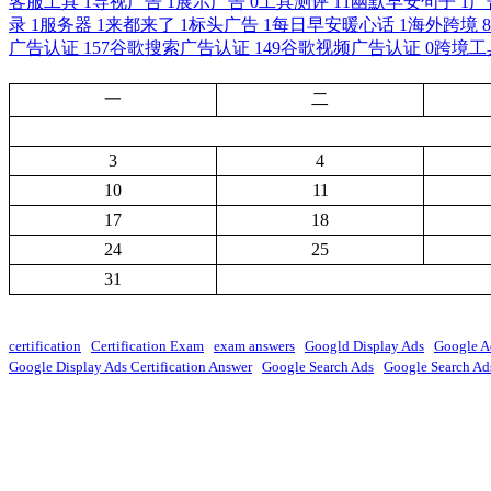
客服工具
1
导视广告
1
展示广告
0
工具测评
11
幽默早安句子
1
广
录
1
服务器
1
来都来了
1
标头广告
1
每日早安暖心话
1
海外跨境
8
广告认证
157
谷歌搜索广告认证
149
谷歌视频广告认证
0
跨境工
一
二
3
4
10
11
17
18
24
25
31
certification
Certification Exam
exam answers
Googld Display Ads
Google A
Google Display Ads Certification Answer
Google Search Ads
Google Search Ads