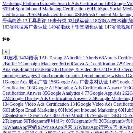
Marketing Platform
0
Google Search Ads Certification
149
Google Vid
60
HubSpot Inbound Marketing Certification
60
HubSpot Social Media
Certification
70
SEMrush Certification
0
SEMrush Content Marketing C
号码筛选
13
工具测评
16
未分类
0
社媒运营
218
谷歌AI技术辅
163
谷歌搜索广告认证
149
谷歌线下销售增长认证
147
谷歌视频
标签
×
3D建模
1
404错误
1
Ab Testing
2
Afterlife
1
Ahrefs
68
Ahrefs Certific
2
Buffer
2
Campaign Manager 360
69
Canva Ai
1
certification
729
Cert
Analysis
4
digital marketing
87
Display & Video 360
74
DV360
74
ec
morning messages
1
good morning quotes
1
good morning wishes
1
Go
1
Google Ads 展示广告
156
Google Ads 广告素材认证
145
Googl
Certification
103
Google AI Shopping Ads Certification Answer
103
G
Certification Answer
85
Google Analytics 4
77
Google App Ads
262
G
224
Google Display Ads Certification Answer
224
Google Marketing 
134
Google Video Ads Certification
134
Google Video Ads Certificat
60
HubSpot Email Marketing
60
HubSpot Inbound Marketing
60
HubS
70
Salesforce
1
Search Ads 360
70
SEMrush
107
Sendgrid
1
SEO
155
S
2
Telegram
60
Telegram使用技巧
60
Telegram运营
30
Telegram运
46
WhatsApp营销
92
WhatsApp运营
51
WhatsApp运营技巧
46
Wh