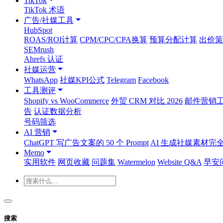
TikTok
TikTok 术语
广告/社媒工具
HubSpot
ROAS/ROI计算
CPM/CPC/CPA换算
预算分配计算
出价策
SEMrush
Ahrefs 认证
社媒运营
WhatsApp
社媒KPI公式
Telegram
Facebook
工具测评
Shopify vs WooCommerce
外贸 CRM 对比 2026
邮件营销工具
告
认证数据分析
号码筛选
AI 营销
ChatGPT 写广告文案的 50 个 Prompt
AI 生成社媒素材完
Memo
实用软件
网页收藏
问题集
Watermelon
Website Q&A
早安
搜索