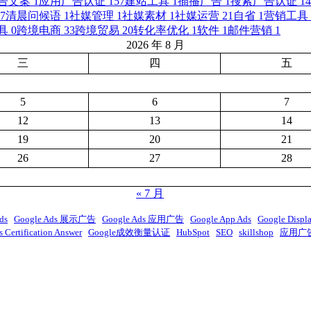
告文案
1
应用广告认证
157
建站工具
1
插播广告
1
搜索广告认证
14
7
清晨问候语
1
社媒管理
1
社媒素材
1
社媒运营
21
自省
1
营销工具
具
0
跨境电商
33
跨境贸易
20
转化率优化
1
软件
1
邮件营销
1
2026 年 8 月
三
四
五
5
6
7
12
13
14
19
20
21
26
27
28
« 7 月
ds
Google Ads 展示广告
Google Ads 应用广告
Google App Ads
Google Displ
 Certification Answer
Google成效衡量认证
HubSpot
SEO
skillshop
应用广