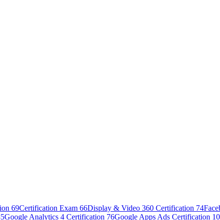
tion
69
Certification Exam
66
Display & Video 360 Certification
74
Face
85
Google Analytics 4 Certification
76
Google Apps Ads Certification
10