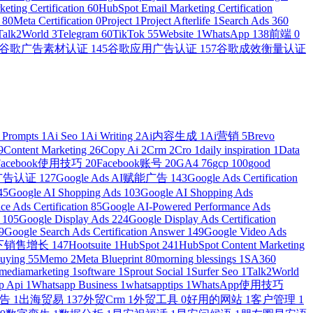
eting Certification
60
HubSpot Email Marketing Certification
n
80
Meta Certification
0
Project
1
Project Afterlife
1
Search Ads 360
Talk2World
3
Telegram
60
TikTok
55
Website
1
WhatsApp
138
前端
0
谷歌广告素材认证
145
谷歌应用广告认证
157
谷歌成效衡量认证
 Prompts
1
Ai Seo
1
Ai Writing
2
Ai内容生成
1
Ai营销
5
Brevo
9
Content Marketing
26
Copy Ai
2
Crm
2
Cro
1
daily inspiration
1
Data
Facebook使用技巧
20
Facebook账号
20
GA4
76
gcp
100
good
物广告认证
127
Google Ads AI赋能广告
143
Google Ads Certification
45
Google AI Shopping Ads
103
Google AI Shopping Ads
e Ads Certification
85
Google AI-Powered Performance Ads
r
105
Google Display Ads
224
Google Display Ads Certification
9
Google Search Ads Certification Answer
149
Google Video Ads
e线下销售增长
147
Hootsuite
1
HubSpot
241
HubSpot Content Marketing
Buying
55
Memo
2
Meta Blueprint
80
morning blessings
1
SA360
lmediamarketing
1
software
1
Sprout Social
1
Surfer Seo
1
Talk2World
p Api
1
Whatsapp Business
1
whatsapptips
1
WhatsApp使用技巧
广告
1
出海贸易
137
外贸Crm
1
外贸工具
0
好用的网站
1
客户管理
1