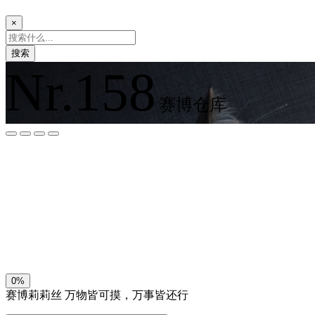
×
搜索
Nr.158
赛博仓库
夜间模式
暗黑模式
Sans Serif
Serif
浅阴影
深阴影
关闭
日落
暗化
灰度
0%
赛博莉莉丝
万物皆可摸，万事皆还行