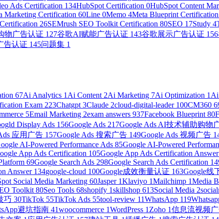
eo Ads Certification
134
HubSpot Certification
0
HubSpot Content Mark
 Marketing Certification
60
Line
0
Memo
4
Meta Blueprint Certificatio
ertification
26
SEMrush SEO Toolkit Certification
80
SEO
17
Study
4
助购物广告认证
127
谷歌AI赋能广告认证
143
谷歌展示广告认证
156
广告认证
145
问题集
1
ation
67
Ai Analytics
1
Ai Content
2
Ai Marketing
7
Ai Optimization
1
Ai
ification Exam
223
Chatgpt
3
Claude
2
cloud-digital-leader
100
CM360
6
ommerce
5
Email Marketing
2
exam answers
937
Facebook Blueprint
80
ogld Display Ads
156
Google Ads
217
Google Ads AI技术辅助购
e Ads 应用广告
157
Google Ads 搜索广告
149
Google Ads 视频广告
1
oogle AI-Powered Performance Ads
85
Google AI-Powered Performanc
oogle App Ads Certification
105
Google App Ads Certification Answe
Platform
69
Google Search Ads
298
Google Search Ads Certification
14
ion Answer
134
google-cloud
100
Google成效衡量认证
163
Googl
pot Social Media Marketing
60
Jasper
1
Klaviyo
1
Mailchimp
1
Media 
EO Toolkit
80
Seo Tools
68
shopify
1
skillshop
613
Social Media
2
socia
营技巧
30
TikTok
55
TikTok Ads
55
tool-review
11
WhatsApp
119
Whatsap
atsApp避坑指南
41
woocommerce
1
WordPress
1
Zoho
1
信息流视频