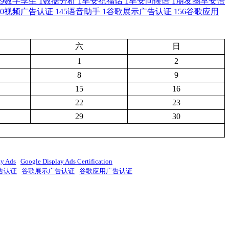
9
数字孪生
1
数据分析
1
早安祝福话
1
早安问候语
1
朋友圈早安语
0
视频广告认证
145
语音助手
1
谷歌展示广告认证
156
谷歌应用
六
日
1
2
8
9
15
16
22
23
29
30
ay Ads
Google Display Ads Certification
告认证
谷歌展示广告认证
谷歌应用广告认证