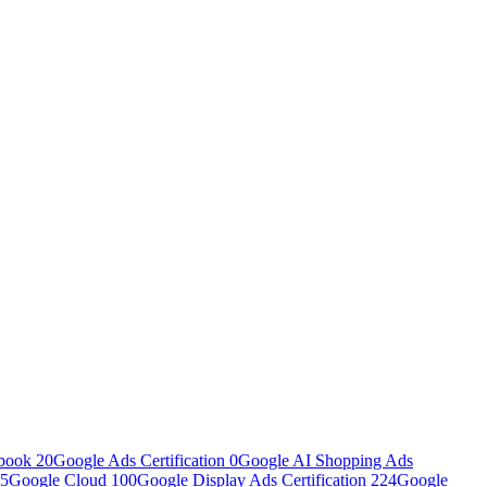
book
20
Google Ads Certification
0
Google AI Shopping Ads
5
Google Cloud
100
Google Display Ads Certification
224
Google