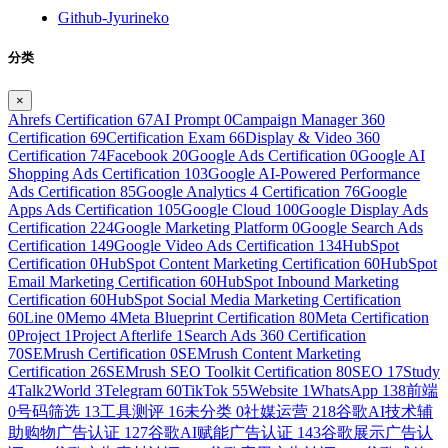
Github-Jyurineko
分类
×
Ahrefs Certification
67
AI Prompt
0
Campaign Manager 360
Certification
69
Certification Exam
66
Display & Video 360
Certification
74
Facebook
20
Google Ads Certification
0
Google AI
Shopping Ads Certification
103
Google AI-Powered Performance
Ads Certification
85
Google Analytics 4 Certification
76
Google
Apps Ads Certification
105
Google Cloud
100
Google Display Ads
Certification
224
Google Marketing Platform
0
Google Search Ads
Certification
149
Google Video Ads Certification
134
HubSpot
Certification
0
HubSpot Content Marketing Certification
60
HubSpot
Email Marketing Certification
60
HubSpot Inbound Marketing
Certification
60
HubSpot Social Media Marketing Certification
60
Line
0
Memo
4
Meta Blueprint Certification
80
Meta Certification
0
Project
1
Project Afterlife
1
Search Ads 360 Certification
70
SEMrush Certification
0
SEMrush Content Marketing
Certification
26
SEMrush SEO Toolkit Certification
80
SEO
17
Study
4
Talk2World
3
Telegram
60
TikTok
55
Website
1
WhatsApp
138
前端
0
号码筛选
13
工具测评
16
未分类
0
社媒运营
218
谷歌AI技术辅
助购物广告认证
127
谷歌AI赋能广告认证
143
谷歌展示广告认