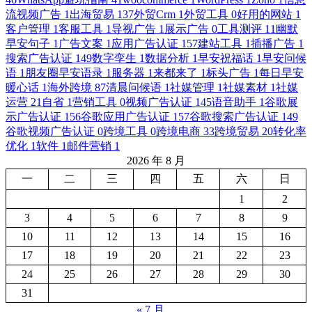
流视频广告
1
出海贸易
137
外贸Crm
1
外贸工具
0
好用的网站
1
客户管理
1
客服工具
1
导视广告
1
展示广告
0
工具测评
11
幽默
早安句子
1
广告文案
1
应用广告认证
157
建站工具
1
插播广告
1
搜索广告认证
149
数字孪生
1
数据分析
1
早安祝福话
1
早安问候
语
1
朋友圈早安语录
1
服务器
1
来都来了
1
标头广告
1
每日早安
暖心话
1
海外跨境
87
清晨问候语
1
社媒管理
1
社媒素材
1
社媒
运营
21
自省
1
营销工具
0
视频广告认证
145
语音助手
1
谷歌展
示广告认证
156
谷歌应用广告认证
157
谷歌搜索广告认证
149
谷歌视频广告认证
0
跨境工具
0
跨境电商
33
跨境贸易
20
转化率
优化
1
软件
1
邮件营销
1
2026 年 8 月
一
二
三
四
五
六
日
1
2
3
4
5
6
7
8
9
10
11
12
13
14
15
16
17
18
19
20
21
22
23
24
25
26
27
28
29
30
31
« 7 月