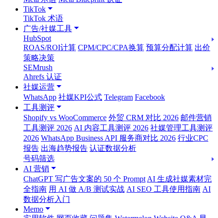
TikTok
TikTok 术语
广告/社媒工具
HubSpot
ROAS/ROI计算
CPM/CPC/CPA换算
预算分配计算
出价
策略决策
SEMrush
Ahrefs 认证
社媒运营
WhatsApp
社媒KPI公式
Telegram
Facebook
工具测评
Shopify vs WooCommerce
外贸 CRM 对比 2026
邮件营销
工具测评 2026
AI 内容工具测评 2026
社媒管理工具测评
2026
WhatsApp Business API 服务商对比 2026
行业CPC
报告
出海趋势报告
认证数据分析
号码筛选
AI 营销
ChatGPT 写广告文案的 50 个 Prompt
AI 生成社媒素材完
全指南
用 AI 做 A/B 测试实战
AI SEO 工具使用指南
AI
数据分析入门
Memo