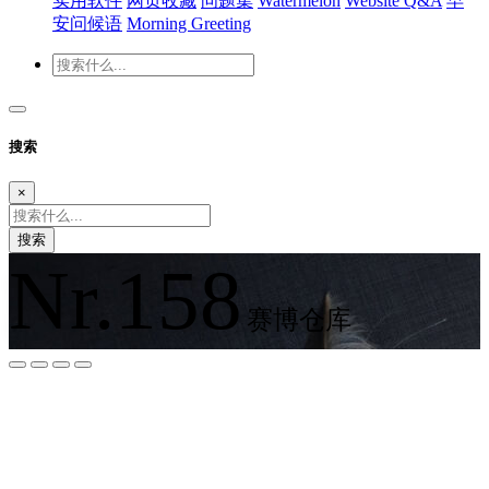
实用软件
网页收藏
问题集
Watermelon
Website Q&A
早
安问候语
Morning Greeting
搜索
×
搜索
Nr.158
赛博仓库
夜间模式
暗黑模式
Sans Serif
Serif
浅阴影
深阴影