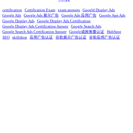
certification
Certification Exam
exam answers
Googld Display Ads
Google Ads
Google Ads 展示广告
Google Ads 应用广告
Google App Ads
Google Display Ads
Google Display Ads Certification
Google Display Ads Certification Answer
Google Search Ads
Google Search Ads Certification Answer
Google成效衡量认证
HubSpot
SEO
skillshop
应用广告认证
谷歌展示广告认证
谷歌应用广告认证