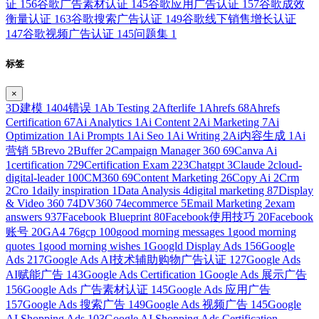
证
156
谷歌广告素材认证
145
谷歌应用广告认证
157
谷歌成效
衡量认证
163
谷歌搜索广告认证
149
谷歌线下销售增长认证
147
谷歌视频广告认证
145
问题集
1
标签
×
3D建模
1
404错误
1
Ab Testing
2
Afterlife
1
Ahrefs
68
Ahrefs
Certification
67
Ai Analytics
1
Ai Content
2
Ai Marketing
7
Ai
Optimization
1
Ai Prompts
1
Ai Seo
1
Ai Writing
2
Ai内容生成
1
Ai
营销
5
Brevo
2
Buffer
2
Campaign Manager 360
69
Canva Ai
1
certification
729
Certification Exam
223
Chatgpt
3
Claude
2
cloud-
digital-leader
100
CM360
69
Content Marketing
26
Copy Ai
2
Crm
2
Cro
1
daily inspiration
1
Data Analysis
4
digital marketing
87
Display
& Video 360
74
DV360
74
ecommerce
5
Email Marketing
2
exam
answers
937
Facebook Blueprint
80
Facebook使用技巧
20
Facebook
账号
20
GA4
76
gcp
100
good morning messages
1
good morning
quotes
1
good morning wishes
1
Googld Display Ads
156
Google
Ads
217
Google Ads AI技术辅助购物广告认证
127
Google Ads
AI赋能广告
143
Google Ads Certification
1
Google Ads 展示广告
156
Google Ads 广告素材认证
145
Google Ads 应用广告
157
Google Ads 搜索广告
149
Google Ads 视频广告
145
Google
AI Shopping Ads
103
Google AI Shopping Ads Certification