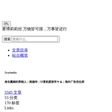
关闭
日落
暗化
灰度
0%
赛博莉莉丝
万物皆可摸，万事皆还行
搜索
文章目录
站点概览
Jyurineko
身在魔都的养猫人；留德华；计算机图形学👨‍💻；海外广告优化师
3345
文章
53
分类
170
标签
Links