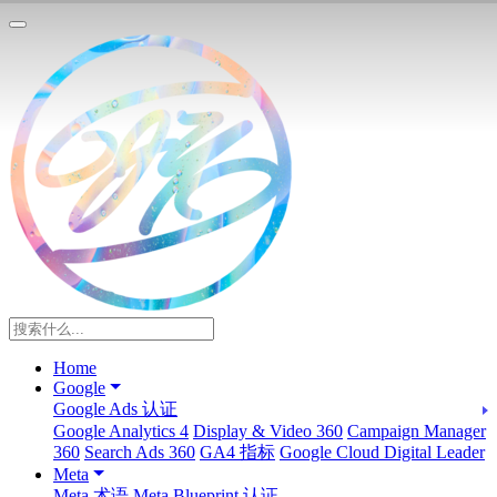
Home
Google
Google Ads 认证
Google Analytics 4
Display & Video 360
Campaign Manager
360
Search Ads 360
GA4 指标
Google Cloud Digital Leader
Meta
Meta 术语
Meta Blueprint 认证