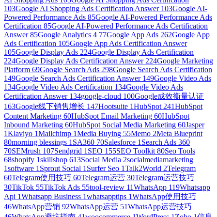
103
Google AI Shopping Ads Certification Answer
103
Google AI-
Powered Performance Ads
85
Google AI-Powered Performance Ads
Certification
85
Google AI-Powered Performance Ads Certification
Answer
85
Google Analytics 4
77
Google App Ads
262
Google App
Ads Certification
105
Google App Ads Certification Answer
105
Google Display Ads
224
Google Display Ads Certification
224
Google Display Ads Certification Answer
224
Google Marketing
Platform
69
Google Search Ads
298
Google Search Ads Certification
149
Google Search Ads Certification Answer
149
Google Video Ads
134
Google Video Ads Certification
134
Google Video Ads
Certification Answer
134
google-cloud
100
Google成效衡量认证
163
Google线下销售增长
147
Hootsuite
1
HubSpot
241
HubSpot
Content Marketing
60
HubSpot Email Marketing
60
HubSpot
Inbound Marketing
60
HubSpot Social Media Marketing
60
Jasper
1
Klaviyo
1
Mailchimp
1
Media Buying
55
Memo
2
Meta Blueprint
80
morning blessings
1
SA360
70
Salesforce
1
Search Ads 360
70
SEMrush
107
Sendgrid
1
SEO
155
SEO Toolkit
80
Seo Tools
68
shopify
1
skillshop
613
Social Media
2
socialmediamarketing
1
software
1
Sprout Social
1
Surfer Seo
1
Talk2World
2
Telegram
60
Telegram使用技巧
60
Telegram运营
30
Telegram运营技巧
30
TikTok
55
TikTok Ads
55
tool-review
11
WhatsApp
119
Whatsapp
Api
1
Whatsapp Business
1
whatsapptips
1
WhatsApp使用技巧
46
WhatsApp营销
92
WhatsApp运营
51
WhatsApp运营技巧
46
WhatsApp避坑指南
41
woocommerce
1
WordPress
1
Zoho
1
信息