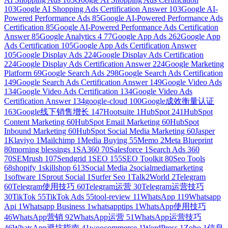
103
Google AI Shopping Ads Certification Answer
103
Google AI-
Powered Performance Ads
85
Google AI-Powered Performance Ads
Certification
85
Google AI-Powered Performance Ads Certification
Answer
85
Google Analytics 4
77
Google App Ads
262
Google App
Ads Certification
105
Google App Ads Certification Answer
105
Google Display Ads
224
Google Display Ads Certification
224
Google Display Ads Certification Answer
224
Google Marketing
Platform
69
Google Search Ads
298
Google Search Ads Certification
149
Google Search Ads Certification Answer
149
Google Video Ads
134
Google Video Ads Certification
134
Google Video Ads
Certification Answer
134
google-cloud
100
Google成效衡量认证
163
Google线下销售增长
147
Hootsuite
1
HubSpot
241
HubSpot
Content Marketing
60
HubSpot Email Marketing
60
HubSpot
Inbound Marketing
60
HubSpot Social Media Marketing
60
Jasper
1
Klaviyo
1
Mailchimp
1
Media Buying
55
Memo
2
Meta Blueprint
80
morning blessings
1
SA360
70
Salesforce
1
Search Ads 360
70
SEMrush
107
Sendgrid
1
SEO
155
SEO Toolkit
80
Seo Tools
68
shopify
1
skillshop
613
Social Media
2
socialmediamarketing
1
software
1
Sprout Social
1
Surfer Seo
1
Talk2World
2
Telegram
60
Telegram使用技巧
60
Telegram运营
30
Telegram运营技巧
30
TikTok
55
TikTok Ads
55
tool-review
11
WhatsApp
119
Whatsapp
Api
1
Whatsapp Business
1
whatsapptips
1
WhatsApp使用技巧
46
WhatsApp营销
92
WhatsApp运营
51
WhatsApp运营技巧
46
WhatsApp避坑指南
41
woocommerce
1
WordPress
1
Zoho
1
信息