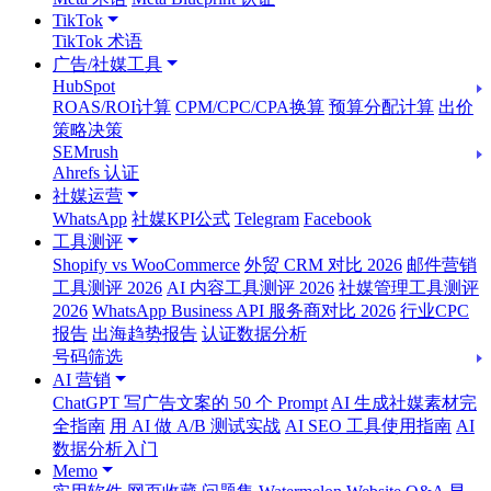
TikTok
TikTok 术语
广告/社媒工具
HubSpot
ROAS/ROI计算
CPM/CPC/CPA换算
预算分配计算
出价
策略决策
SEMrush
Ahrefs 认证
社媒运营
WhatsApp
社媒KPI公式
Telegram
Facebook
工具测评
Shopify vs WooCommerce
外贸 CRM 对比 2026
邮件营销
工具测评 2026
AI 内容工具测评 2026
社媒管理工具测评
2026
WhatsApp Business API 服务商对比 2026
行业CPC
报告
出海趋势报告
认证数据分析
号码筛选
AI 营销
ChatGPT 写广告文案的 50 个 Prompt
AI 生成社媒素材完
全指南
用 AI 做 A/B 测试实战
AI SEO 工具使用指南
AI
数据分析入门
Memo