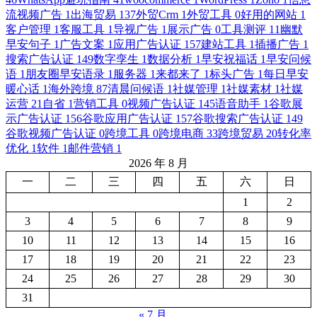
流视频广告
1
出海贸易
137
外贸Crm
1
外贸工具
0
好用的网站
1
客户管理
1
客服工具
1
导视广告
1
展示广告
0
工具测评
11
幽默
早安句子
1
广告文案
1
应用广告认证
157
建站工具
1
插播广告
1
搜索广告认证
149
数字孪生
1
数据分析
1
早安祝福话
1
早安问候
语
1
朋友圈早安语录
1
服务器
1
来都来了
1
标头广告
1
每日早安
暖心话
1
海外跨境
87
清晨问候语
1
社媒管理
1
社媒素材
1
社媒
运营
21
自省
1
营销工具
0
视频广告认证
145
语音助手
1
谷歌展
示广告认证
156
谷歌应用广告认证
157
谷歌搜索广告认证
149
谷歌视频广告认证
0
跨境工具
0
跨境电商
33
跨境贸易
20
转化率
优化
1
软件
1
邮件营销
1
2026 年 8 月
一
二
三
四
五
六
日
1
2
3
4
5
6
7
8
9
10
11
12
13
14
15
16
17
18
19
20
21
22
23
24
25
26
27
28
29
30
31
« 7 月