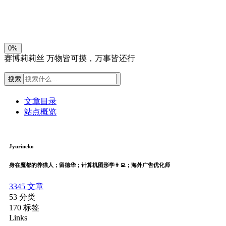
关闭
日落
暗化
灰度
0%
赛博莉莉丝
万物皆可摸，万事皆还行
搜索
文章目录
站点概览
Jyurineko
身在魔都的养猫人；留德华；计算机图形学👨‍💻；海外广告优化师
3345
文章
53
分类
170
标签
Links