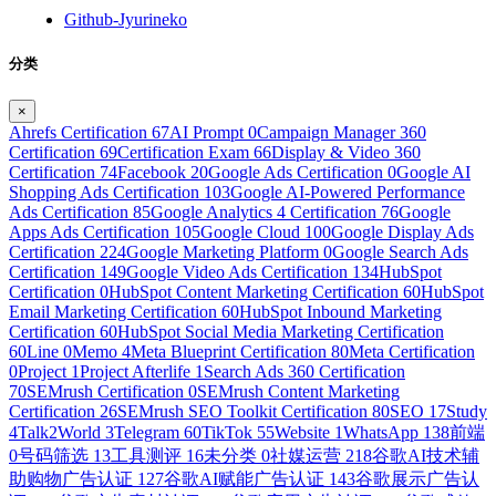
Github-Jyurineko
分类
×
Ahrefs Certification
67
AI Prompt
0
Campaign Manager 360
Certification
69
Certification Exam
66
Display & Video 360
Certification
74
Facebook
20
Google Ads Certification
0
Google AI
Shopping Ads Certification
103
Google AI-Powered Performance
Ads Certification
85
Google Analytics 4 Certification
76
Google
Apps Ads Certification
105
Google Cloud
100
Google Display Ads
Certification
224
Google Marketing Platform
0
Google Search Ads
Certification
149
Google Video Ads Certification
134
HubSpot
Certification
0
HubSpot Content Marketing Certification
60
HubSpot
Email Marketing Certification
60
HubSpot Inbound Marketing
Certification
60
HubSpot Social Media Marketing Certification
60
Line
0
Memo
4
Meta Blueprint Certification
80
Meta Certification
0
Project
1
Project Afterlife
1
Search Ads 360 Certification
70
SEMrush Certification
0
SEMrush Content Marketing
Certification
26
SEMrush SEO Toolkit Certification
80
SEO
17
Study
4
Talk2World
3
Telegram
60
TikTok
55
Website
1
WhatsApp
138
前端
0
号码筛选
13
工具测评
16
未分类
0
社媒运营
218
谷歌AI技术辅
助购物广告认证
127
谷歌AI赋能广告认证
143
谷歌展示广告认