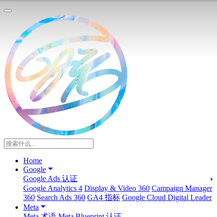
Home
Google
Google Ads 认证
Google Analytics 4
Display & Video 360
Campaign Manager
360
Search Ads 360
GA4 指标
Google Cloud Digital Leader
Meta
Meta 术语
Meta Blueprint 认证