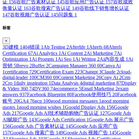
证
156
谷歌广告素材认证
145
谷歌应用广告认证
157
谷歌成效
衡量认证
163
谷歌搜索广告认证
149
谷歌线下销售增长认证
147
谷歌视频广告认证
145
问题集
1
标签
×
3D建模
1
404错误
1
Ab Testing
2
Afterlife
1
Ahrefs
68
Ahrefs
Certification
67
Ai Analytics
1
Ai Content
2
Ai Marketing
7
Ai
Optimization
1
Ai Prompts
1
Ai Seo
1
Ai Writing
2
Ai内容生成
1
Ai
营销
5
Brevo
2
Buffer
2
Campaign Manager 360
69
Canva Ai
1
certification
729
Certification Exam
223
Chatgpt
3
Claude
2
cloud-
digital-leader
100
CM360
69
Content Marketing
26
Copy Ai
2
Crm
2
Cro
1
daily inspiration
1
Data Analysis
4
digital marketing
87
Display
& Video 360
74
DV360
74
ecommerce
5
Email Marketing
2
exam
answers
937
Facebook Blueprint
80
Facebook使用技巧
20
Facebook
账号
20
GA4
76
gcp
100
good morning messages
1
good morning
quotes
1
good morning wishes
1
Googld Display Ads
156
Google
Ads
217
Google Ads AI技术辅助购物广告认证
127
Google Ads
AI赋能广告
143
Google Ads Certification
1
Google Ads 展示广告
156
Google Ads 广告素材认证
145
Google Ads 应用广告
157
Google Ads 搜索广告
149
Google Ads 视频广告
145
Google
AI Shopping Ads
103
Google AI Shopping Ads Certification