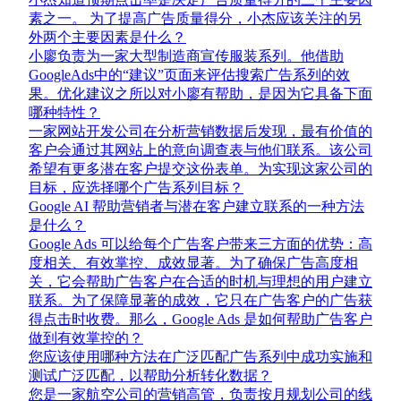
素之一。 为了提高广告质量得分，小杰应该关注的另
外两个主要因素是什么？
小廖负责为一家大型制造商宣传服装系列。他借助
GoogleAds中的“建议”页面来评估搜索广告系列的效
果。优化建议之所以对小廖有帮助，是因为它具备下面
哪种特性？
一家网站开发公司在分析营销数据后发现，最有价值的
客户会通过其网站上的意向调查表与他们联系。该公司
希望有更多潜在客户提交这份表单。为实现这家公司的
目标，应选择哪个广告系列目标？
Google AI 帮助营销者与潜在客户建立联系的一种方法
是什么？
Google Ads 可以给每个广告客户带来三方面的优势：高
度相关、有效掌控、成效显著。为了确保广告高度相
关，它会帮助广告客户在合适的时机与理想的用户建立
联系。为了保障显著的成效，它只在广告客户的广告获
得点击时收费。那么，Google Ads 是如何帮助广告客户
做到有效掌控的？
您应该使用哪种方法在广泛匹配广告系列中成功实施和
测试广泛匹配，以帮助分析转化数据？
您是一家航空公司的营销高管，负责按月规划公司的线