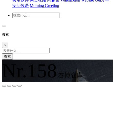
实用软件
网页收藏
问题集
Watermelon
Website Q&A
早
安问候语
Morning Greeting
搜索
×
搜索
Nr.158
赛博仓库
夜间模式
暗黑模式
Sans Serif
Serif
浅阴影
深阴影