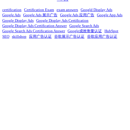
certification
Certification Exam
exam answers
Googld Display Ads
Google Ads
Google Ads 展示广告
Google Ads 应用广告
Google App Ads
Google Display Ads
Google Display Ads Certification
Google Display Ads Certification Answer
Google Search Ads
Google Search Ads Certification Answer
Google成效衡量认证
HubSpot
SEO
skillshop
应用广告认证
谷歌展示广告认证
谷歌应用广告认证