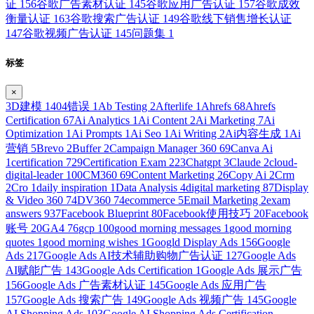
证
156
谷歌广告素材认证
145
谷歌应用广告认证
157
谷歌成效
衡量认证
163
谷歌搜索广告认证
149
谷歌线下销售增长认证
147
谷歌视频广告认证
145
问题集
1
标签
×
3D建模
1
404错误
1
Ab Testing
2
Afterlife
1
Ahrefs
68
Ahrefs
Certification
67
Ai Analytics
1
Ai Content
2
Ai Marketing
7
Ai
Optimization
1
Ai Prompts
1
Ai Seo
1
Ai Writing
2
Ai内容生成
1
Ai
营销
5
Brevo
2
Buffer
2
Campaign Manager 360
69
Canva Ai
1
certification
729
Certification Exam
223
Chatgpt
3
Claude
2
cloud-
digital-leader
100
CM360
69
Content Marketing
26
Copy Ai
2
Crm
2
Cro
1
daily inspiration
1
Data Analysis
4
digital marketing
87
Display
& Video 360
74
DV360
74
ecommerce
5
Email Marketing
2
exam
answers
937
Facebook Blueprint
80
Facebook使用技巧
20
Facebook
账号
20
GA4
76
gcp
100
good morning messages
1
good morning
quotes
1
good morning wishes
1
Googld Display Ads
156
Google
Ads
217
Google Ads AI技术辅助购物广告认证
127
Google Ads
AI赋能广告
143
Google Ads Certification
1
Google Ads 展示广告
156
Google Ads 广告素材认证
145
Google Ads 应用广告
157
Google Ads 搜索广告
149
Google Ads 视频广告
145
Google
AI Shopping Ads
103
Google AI Shopping Ads Certification