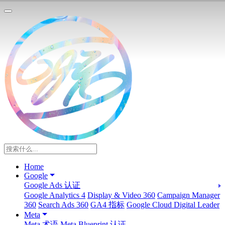
Home
Google
Google Ads 认证
Google Analytics 4
Display & Video 360
Campaign Manager
360
Search Ads 360
GA4 指标
Google Cloud Digital Leader
Meta
Meta 术语
Meta Blueprint 认证