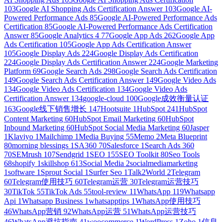
103
Google AI Shopping Ads Certification Answer
103
Google AI-
Powered Performance Ads
85
Google AI-Powered Performance Ads
Certification
85
Google AI-Powered Performance Ads Certification
Answer
85
Google Analytics 4
77
Google App Ads
262
Google App
Ads Certification
105
Google App Ads Certification Answer
105
Google Display Ads
224
Google Display Ads Certification
224
Google Display Ads Certification Answer
224
Google Marketing
Platform
69
Google Search Ads
298
Google Search Ads Certification
149
Google Search Ads Certification Answer
149
Google Video Ads
134
Google Video Ads Certification
134
Google Video Ads
Certification Answer
134
google-cloud
100
Google成效衡量认证
163
Google线下销售增长
147
Hootsuite
1
HubSpot
241
HubSpot
Content Marketing
60
HubSpot Email Marketing
60
HubSpot
Inbound Marketing
60
HubSpot Social Media Marketing
60
Jasper
1
Klaviyo
1
Mailchimp
1
Media Buying
55
Memo
2
Meta Blueprint
80
morning blessings
1
SA360
70
Salesforce
1
Search Ads 360
70
SEMrush
107
Sendgrid
1
SEO
155
SEO Toolkit
80
Seo Tools
68
shopify
1
skillshop
613
Social Media
2
socialmediamarketing
1
software
1
Sprout Social
1
Surfer Seo
1
Talk2World
2
Telegram
60
Telegram使用技巧
60
Telegram运营
30
Telegram运营技巧
30
TikTok
55
TikTok Ads
55
tool-review
11
WhatsApp
119
Whatsapp
Api
1
Whatsapp Business
1
whatsapptips
1
WhatsApp使用技巧
46
WhatsApp营销
92
WhatsApp运营
51
WhatsApp运营技巧
46
WhatsApp避坑指南
41
woocommerce
1
WordPress
1
Zoho
1
信息