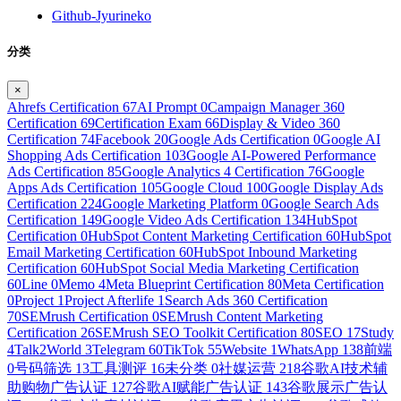
Github-Jyurineko
分类
×
Ahrefs Certification
67
AI Prompt
0
Campaign Manager 360
Certification
69
Certification Exam
66
Display & Video 360
Certification
74
Facebook
20
Google Ads Certification
0
Google AI
Shopping Ads Certification
103
Google AI-Powered Performance
Ads Certification
85
Google Analytics 4 Certification
76
Google
Apps Ads Certification
105
Google Cloud
100
Google Display Ads
Certification
224
Google Marketing Platform
0
Google Search Ads
Certification
149
Google Video Ads Certification
134
HubSpot
Certification
0
HubSpot Content Marketing Certification
60
HubSpot
Email Marketing Certification
60
HubSpot Inbound Marketing
Certification
60
HubSpot Social Media Marketing Certification
60
Line
0
Memo
4
Meta Blueprint Certification
80
Meta Certification
0
Project
1
Project Afterlife
1
Search Ads 360 Certification
70
SEMrush Certification
0
SEMrush Content Marketing
Certification
26
SEMrush SEO Toolkit Certification
80
SEO
17
Study
4
Talk2World
3
Telegram
60
TikTok
55
Website
1
WhatsApp
138
前端
0
号码筛选
13
工具测评
16
未分类
0
社媒运营
218
谷歌AI技术辅
助购物广告认证
127
谷歌AI赋能广告认证
143
谷歌展示广告认