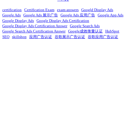
certification
Certification Exam
exam answers
Googld Display Ads
Google Ads
Google Ads 展示广告
Google Ads 应用广告
Google App Ads
Google Display Ads
Google Display Ads Certification
Google Display Ads Certification Answer
Google Search Ads
Google Search Ads Certification Answer
Google成效衡量认证
HubSpot
SEO
skillshop
应用广告认证
谷歌展示广告认证
谷歌应用广告认证