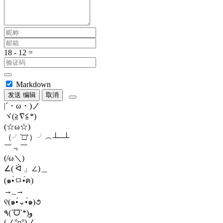
Markdown
发送
编辑
取消
|´・ω・)ノ
ヾ(≧∇≦*)ゝ
(☆ω☆)
（╯‵□′）╯︵┴─┴
￣﹃￣
(/ω＼)
∠( ᐛ 」∠)＿
(๑•̀ㅁ•́ฅ)
→_→
୧(๑•̀⌄•́๑)૭
٩(ˊᗜˋ*)و
(ノ°ο°)ノ