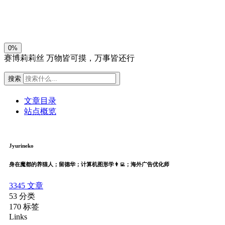
关闭
日落
暗化
灰度
0%
赛博莉莉丝
万物皆可摸，万事皆还行
搜索
文章目录
站点概览
Jyurineko
身在魔都的养猫人；留德华；计算机图形学👨‍💻；海外广告优化师
3345
文章
53
分类
170
标签
Links