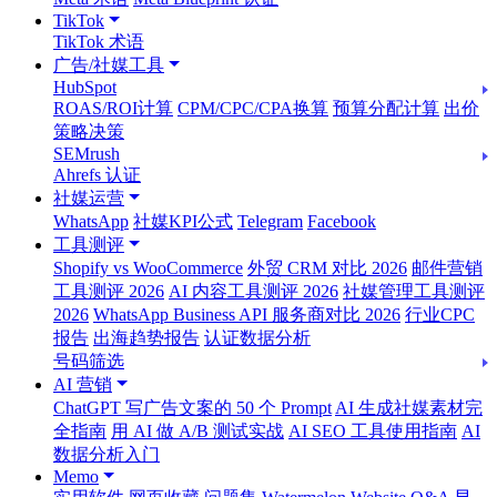
TikTok
TikTok 术语
广告/社媒工具
HubSpot
ROAS/ROI计算
CPM/CPC/CPA换算
预算分配计算
出价
策略决策
SEMrush
Ahrefs 认证
社媒运营
WhatsApp
社媒KPI公式
Telegram
Facebook
工具测评
Shopify vs WooCommerce
外贸 CRM 对比 2026
邮件营销
工具测评 2026
AI 内容工具测评 2026
社媒管理工具测评
2026
WhatsApp Business API 服务商对比 2026
行业CPC
报告
出海趋势报告
认证数据分析
号码筛选
AI 营销
ChatGPT 写广告文案的 50 个 Prompt
AI 生成社媒素材完
全指南
用 AI 做 A/B 测试实战
AI SEO 工具使用指南
AI
数据分析入门
Memo