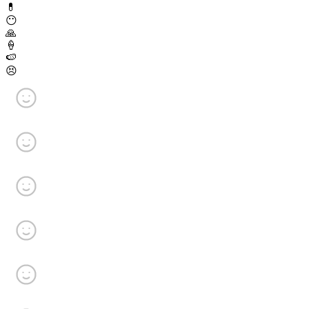
💊
😶
🙏
🍦
🍉
😣