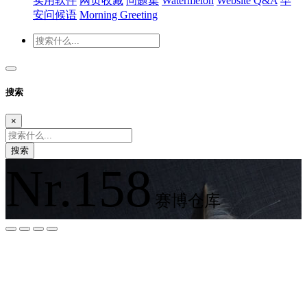
实用软件
网页收藏
问题集
Watermelon
Website Q&A
早
安问候语
Morning Greeting
搜索
×
搜索
Nr.158
赛博仓库
夜间模式
暗黑模式
Sans Serif
Serif
浅阴影
深阴影