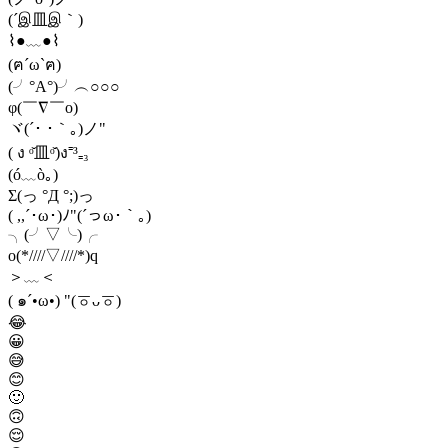
(´இ皿இ｀)
⌇●﹏●⌇
(ฅ´ω`ฅ)
(╯°A°)╯︵○○○
φ(￣∇￣o)
ヾ(´･ ･｀｡)ノ"
( ง ᵒ̌皿ᵒ̌)ง⁼³₌₃
(ó﹏ò｡)
Σ(っ °Д °;)っ
( ,,´･ω･)ﾉ"(´っω･｀｡)
╮(╯▽╰)╭
o(*////▽////*)q
＞﹏＜
( ๑´•ω•) "(ㆆᴗㆆ)
😂
😀
😅
😊
🙂
🙃
😌