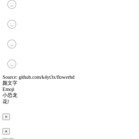
Source: github.com/k4yt3x/flowerhd
颜文字
Emoji
小恐龙
花!
×
×