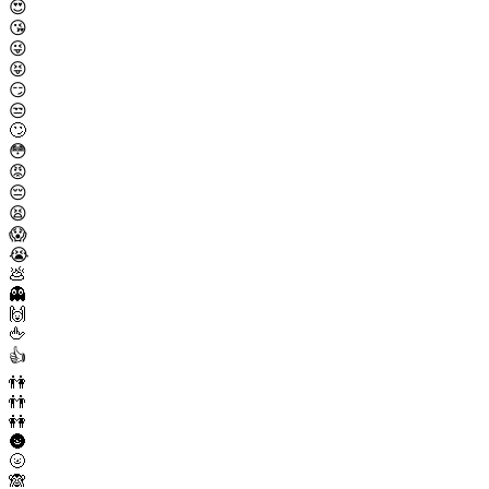
😍
😘
😜
😝
😏
😒
🙄
😳
😡
😔
😫
😱
😭
💩
👻
🙌
🖕
👍
👫
👬
👭
🌚
🌝
🙈