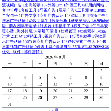
流视频广告
1
出海贸易
137
外贸Crm
1
外贸工具
0
好用的网站
1
客户管理
1
客服工具
1
导视广告
1
展示广告
0
工具测评
11
幽默
早安句子
1
广告文案
1
应用广告认证
157
建站工具
1
插播广告
1
搜索广告认证
149
数字孪生
1
数据分析
1
早安祝福话
1
早安问候
语
1
朋友圈早安语录
1
服务器
1
来都来了
1
标头广告
1
每日早安
暖心话
1
海外跨境
87
清晨问候语
1
社媒管理
1
社媒素材
1
社媒
运营
21
自省
1
营销工具
0
视频广告认证
145
语音助手
1
谷歌展
示广告认证
156
谷歌应用广告认证
157
谷歌搜索广告认证
149
谷歌视频广告认证
0
跨境工具
0
跨境电商
33
跨境贸易
20
转化率
优化
1
软件
1
邮件营销
1
2026 年 8 月
一
二
三
四
五
六
日
1
2
3
4
5
6
7
8
9
10
11
12
13
14
15
16
17
18
19
20
21
22
23
24
25
26
27
28
29
30
31
« 7 月