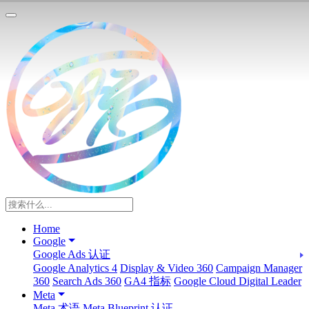
Home
Google
Google Ads 认证
Google Analytics 4
Display & Video 360
Campaign Manager
360
Search Ads 360
GA4 指标
Google Cloud Digital Leader
Meta
Meta 术语
Meta Blueprint 认证