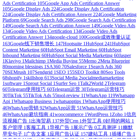
Ads Certification
105
Google App Ads Certification Answer
105
Google Display Ads
224
Google Display Ads Certification
224
Google Display Ads Certification Answer
224
Google Marketing
Platform
69
Google Search Ads
298
Google Search Ads Certification
149
Google Search Ads Certification Answer
149
Google Video Ads
134
Google Video Ads Certification
134
Google Video Ads
Certification Answer
134
google-cloud
100
Google成效衡量认证
163
Google线下销售增长
147
Hootsuite
1
HubSpot
241
HubSpot
Content Marketing
60
HubSpot Email Marketing
60
HubSpot
Inbound Marketing
60
HubSpot Social Media Marketing
60
Jasper
1
Klaviyo
1
Mailchimp
1
Media Buying
55
Memo
2
Meta Blueprint
80
morning blessings
1
SA360
70
Salesforce
1
Search Ads 360
70
SEMrush
107
Sendgrid
1
SEO
155
SEO Toolkit
80
Seo Tools
68
shopify
1
skillshop
613
Social Media
2
socialmediamarketing
1
software
1
Sprout Social
1
Surfer Seo
1
Talk2World
2
Telegram
60
Telegram使用技巧
60
Telegram运营
30
Telegram运营技巧
30
TikTok
55
TikTok Ads
55
tool-review
11
WhatsApp
119
Whatsapp
Api
1
Whatsapp Business
1
whatsapptips
1
WhatsApp使用技巧
46
WhatsApp营销
92
WhatsApp运营
51
WhatsApp运营技巧
46
WhatsApp避坑指南
41
woocommerce
1
WordPress
1
Zoho
1
信息
流视频广告
1
出海贸易
137
外贸Crm
1
外贸工具
0
好用的网站
1
客户管理
1
客服工具
1
导视广告
1
展示广告
0
工具测评
11
幽默
早安句子
1
广告文案
1
应用广告认证
157
建站工具
1
插播广告
1