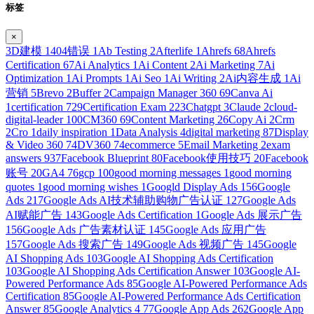
标签
×
3D建模
1
404错误
1
Ab Testing
2
Afterlife
1
Ahrefs
68
Ahrefs
Certification
67
Ai Analytics
1
Ai Content
2
Ai Marketing
7
Ai
Optimization
1
Ai Prompts
1
Ai Seo
1
Ai Writing
2
Ai内容生成
1
Ai
营销
5
Brevo
2
Buffer
2
Campaign Manager 360
69
Canva Ai
1
certification
729
Certification Exam
223
Chatgpt
3
Claude
2
cloud-
digital-leader
100
CM360
69
Content Marketing
26
Copy Ai
2
Crm
2
Cro
1
daily inspiration
1
Data Analysis
4
digital marketing
87
Display
& Video 360
74
DV360
74
ecommerce
5
Email Marketing
2
exam
answers
937
Facebook Blueprint
80
Facebook使用技巧
20
Facebook
账号
20
GA4
76
gcp
100
good morning messages
1
good morning
quotes
1
good morning wishes
1
Googld Display Ads
156
Google
Ads
217
Google Ads AI技术辅助购物广告认证
127
Google Ads
AI赋能广告
143
Google Ads Certification
1
Google Ads 展示广告
156
Google Ads 广告素材认证
145
Google Ads 应用广告
157
Google Ads 搜索广告
149
Google Ads 视频广告
145
Google
AI Shopping Ads
103
Google AI Shopping Ads Certification
103
Google AI Shopping Ads Certification Answer
103
Google AI-
Powered Performance Ads
85
Google AI-Powered Performance Ads
Certification
85
Google AI-Powered Performance Ads Certification
Answer
85
Google Analytics 4
77
Google App Ads
262
Google App