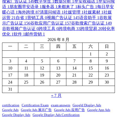
搜索广告认证
149
数字孪生
1
数据分析
1
早安祝福话
1
早安问候
语
1
朋友圈早安语录
1
服务器
1
来都来了
1
标头广告
1
每日早安
暖心话
1
海外跨境
87
清晨问候语
1
社媒管理
1
社媒素材
1
社媒
运营
21
自省
1
营销工具
0
视频广告认证
145
语音助手
1
谷歌展
示广告认证
156
谷歌应用广告认证
157
谷歌搜索广告认证
149
谷歌视频广告认证
0
跨境工具
0
跨境电商
33
跨境贸易
20
转化率
优化
1
软件
1
邮件营销
1
2026 年 8 月
一
二
三
四
五
六
日
1
2
3
4
5
6
7
8
9
10
11
12
13
14
15
16
17
18
19
20
21
22
23
24
25
26
27
28
29
30
31
« 7 月
certification
Certification Exam
exam answers
Googld Display Ads
Google Ads
Google Ads 展示广告
Google Ads 应用广告
Google App Ads
Google Display Ads
Google Display Ads Certification