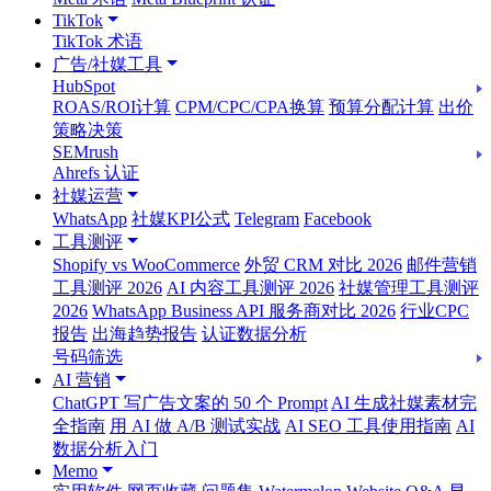
TikTok
TikTok 术语
广告/社媒工具
HubSpot
ROAS/ROI计算
CPM/CPC/CPA换算
预算分配计算
出价
策略决策
SEMrush
Ahrefs 认证
社媒运营
WhatsApp
社媒KPI公式
Telegram
Facebook
工具测评
Shopify vs WooCommerce
外贸 CRM 对比 2026
邮件营销
工具测评 2026
AI 内容工具测评 2026
社媒管理工具测评
2026
WhatsApp Business API 服务商对比 2026
行业CPC
报告
出海趋势报告
认证数据分析
号码筛选
AI 营销
ChatGPT 写广告文案的 50 个 Prompt
AI 生成社媒素材完
全指南
用 AI 做 A/B 测试实战
AI SEO 工具使用指南
AI
数据分析入门
Memo