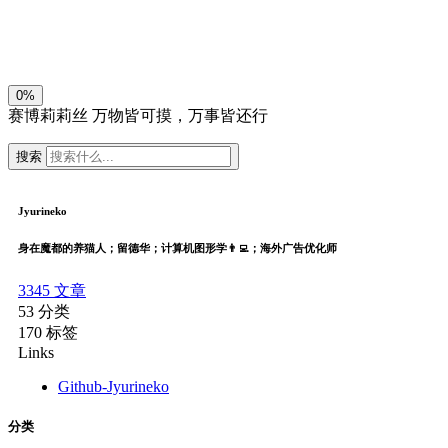
关闭
日落
暗化
灰度
0%
赛博莉莉丝
万物皆可摸，万事皆还行
搜索
Jyurineko
身在魔都的养猫人；留德华；计算机图形学👨‍💻；海外广告优化师
3345
文章
53
分类
170
标签
Links
Github-Jyurineko
分类