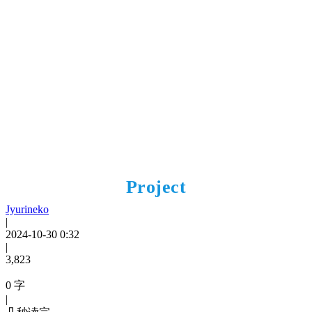
Project
Jyurineko
|
2024-10-30 0:32
|
3,823
0 字
|