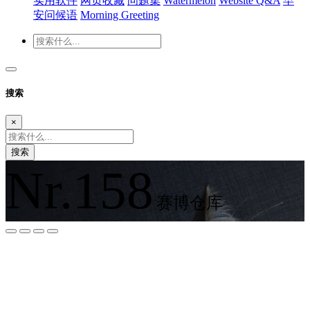
实用软件
网页收藏
问题集
Watermelon
Website Q&A
早
安问候语
Morning Greeting
搜索
×
搜索
Nr.158
赛博仓库
夜间模式
暗黑模式
Sans Serif
Serif
浅阴影
深阴影