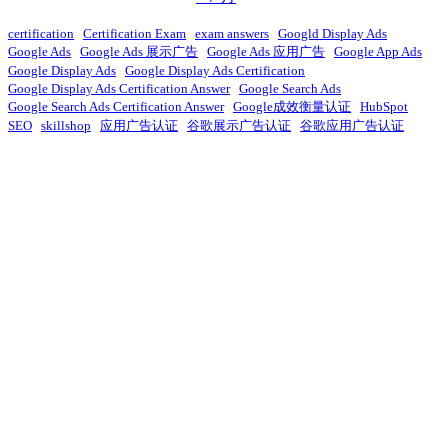
certification
Certification Exam
exam answers
Googld Display Ads
Google Ads
Google Ads 展示广告
Google Ads 应用广告
Google App Ads
Google Display Ads
Google Display Ads Certification
Google Display Ads Certification Answer
Google Search Ads
Google Search Ads Certification Answer
Google成效衡量认证
HubSpot
SEO
skillshop
应用广告认证
谷歌展示广告认证
谷歌应用广告认证