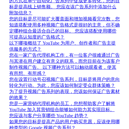
的方式在单个自动化广告系列中促成更多转化，您的目
标是提高线上销售额。 您应在该广告系列中添加什么
附加信息？
您的目标是尽可能扩大覆盖面和增加视频看完次数，您
知道搭配使用多种视频广告格式是很好的主意，但不确
定哪种组合最适合自己的目标。 您应该搭配使用哪些
可提高认知度的广告格式？
以下哪项概括了 YouTube 为用户、创作者和广告主提
供服务的方式？
您在一家广告代理机构工作，有一位客户很难通过广告
与其潜在用户建立有意义的联系，而您目前在为该客户
制作视频广告。 以下哪种方法可以触动观看者，使其
有所想、有所感？
您在设置行动号召视频广告系列，目标是将用户的意向
转化为行动。为此，您应该如何制定受众群体策略？
为了提升视频广告系列的表现，您该如何保证广告素材
的效果？
您是一家营销代理机构的员工，您想帮助客户了解将
YouTube 加入其营销组合能够如何助力其实现目标。
您应该与客户分享哪些 YouTube 趋势？
如果您的目标是提高产品的用户购买意愿，应该使用哪
种类型的 Google 视频广告系列？