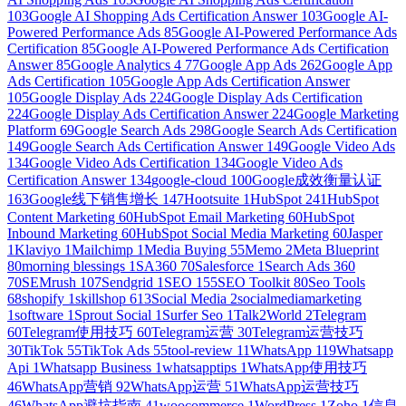
103
Google AI Shopping Ads Certification Answer
103
Google AI-
Powered Performance Ads
85
Google AI-Powered Performance Ads
Certification
85
Google AI-Powered Performance Ads Certification
Answer
85
Google Analytics 4
77
Google App Ads
262
Google App
Ads Certification
105
Google App Ads Certification Answer
105
Google Display Ads
224
Google Display Ads Certification
224
Google Display Ads Certification Answer
224
Google Marketing
Platform
69
Google Search Ads
298
Google Search Ads Certification
149
Google Search Ads Certification Answer
149
Google Video Ads
134
Google Video Ads Certification
134
Google Video Ads
Certification Answer
134
google-cloud
100
Google成效衡量认证
163
Google线下销售增长
147
Hootsuite
1
HubSpot
241
HubSpot
Content Marketing
60
HubSpot Email Marketing
60
HubSpot
Inbound Marketing
60
HubSpot Social Media Marketing
60
Jasper
1
Klaviyo
1
Mailchimp
1
Media Buying
55
Memo
2
Meta Blueprint
80
morning blessings
1
SA360
70
Salesforce
1
Search Ads 360
70
SEMrush
107
Sendgrid
1
SEO
155
SEO Toolkit
80
Seo Tools
68
shopify
1
skillshop
613
Social Media
2
socialmediamarketing
1
software
1
Sprout Social
1
Surfer Seo
1
Talk2World
2
Telegram
60
Telegram使用技巧
60
Telegram运营
30
Telegram运营技巧
30
TikTok
55
TikTok Ads
55
tool-review
11
WhatsApp
119
Whatsapp
Api
1
Whatsapp Business
1
whatsapptips
1
WhatsApp使用技巧
46
WhatsApp营销
92
WhatsApp运营
51
WhatsApp运营技巧
46
WhatsApp避坑指南
41
woocommerce
1
WordPress
1
Zoho
1
信息