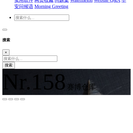
实用软件
网页收藏
问题集
Watermelon
Website Q&A
早
安问候语
Morning Greeting
搜索
×
搜索
Nr.158
赛博仓库
夜间模式
暗黑模式
Sans Serif
Serif
浅阴影
深阴影