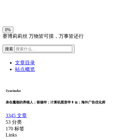
关闭
日落
暗化
灰度
0%
赛博莉莉丝
万物皆可摸，万事皆还行
搜索
文章目录
站点概览
Jyurineko
身在魔都的养猫人；留德华；计算机图形学👨‍💻；海外广告优化师
3345
文章
53
分类
170
标签
Links