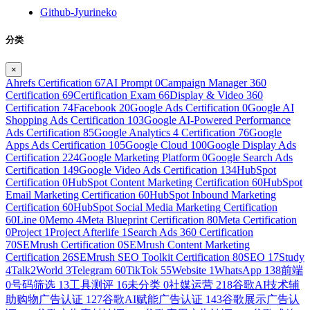
Github-Jyurineko
分类
×
Ahrefs Certification
67
AI Prompt
0
Campaign Manager 360
Certification
69
Certification Exam
66
Display & Video 360
Certification
74
Facebook
20
Google Ads Certification
0
Google AI
Shopping Ads Certification
103
Google AI-Powered Performance
Ads Certification
85
Google Analytics 4 Certification
76
Google
Apps Ads Certification
105
Google Cloud
100
Google Display Ads
Certification
224
Google Marketing Platform
0
Google Search Ads
Certification
149
Google Video Ads Certification
134
HubSpot
Certification
0
HubSpot Content Marketing Certification
60
HubSpot
Email Marketing Certification
60
HubSpot Inbound Marketing
Certification
60
HubSpot Social Media Marketing Certification
60
Line
0
Memo
4
Meta Blueprint Certification
80
Meta Certification
0
Project
1
Project Afterlife
1
Search Ads 360 Certification
70
SEMrush Certification
0
SEMrush Content Marketing
Certification
26
SEMrush SEO Toolkit Certification
80
SEO
17
Study
4
Talk2World
3
Telegram
60
TikTok
55
Website
1
WhatsApp
138
前端
0
号码筛选
13
工具测评
16
未分类
0
社媒运营
218
谷歌AI技术辅
助购物广告认证
127
谷歌AI赋能广告认证
143
谷歌展示广告认