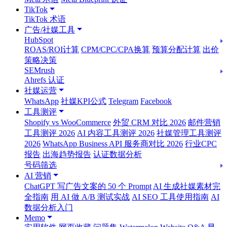
TikTok
TikTok 术语
广告/社媒工具
HubSpot
ROAS/ROI计算
CPM/CPC/CPA换算
预算分配计算
出价
策略决策
SEMrush
Ahrefs 认证
社媒运营
WhatsApp
社媒KPI公式
Telegram
Facebook
工具测评
Shopify vs WooCommerce
外贸 CRM 对比 2026
邮件营销
工具测评 2026
AI 内容工具测评 2026
社媒管理工具测评
2026
WhatsApp Business API 服务商对比 2026
行业CPC
报告
出海趋势报告
认证数据分析
号码筛选
AI 营销
ChatGPT 写广告文案的 50 个 Prompt
AI 生成社媒素材完
全指南
用 AI 做 A/B 测试实战
AI SEO 工具使用指南
AI
数据分析入门
Memo