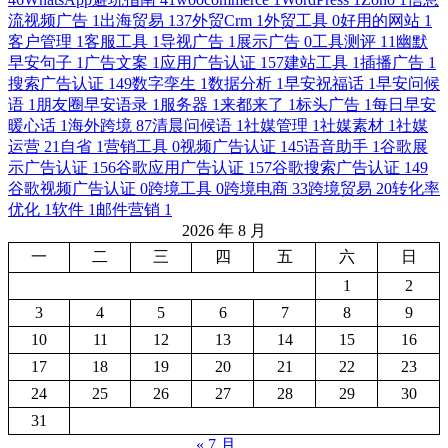
流视频广告
1
出海贸易
137
外贸Crm
1
外贸工具
0
好用的网站
1
客户管理
1
客服工具
1
导视广告
1
展示广告
0
工具测评
11
幽默
早安句子
1
广告文案
1
应用广告认证
157
建站工具
1
插播广告
1
搜索广告认证
149
数字孪生
1
数据分析
1
早安祝福话
1
早安问候
语
1
朋友圈早安语录
1
服务器
1
来都来了
1
标头广告
1
每日早安
暖心话
1
海外跨境
87
清晨问候语
1
社媒管理
1
社媒素材
1
社媒
运营
21
自省
1
营销工具
0
视频广告认证
145
语音助手
1
谷歌展
示广告认证
156
谷歌应用广告认证
157
谷歌搜索广告认证
149
谷歌视频广告认证
0
跨境工具
0
跨境电商
33
跨境贸易
20
转化率
优化
1
软件
1
邮件营销
1
2026 年 8 月
一
二
三
四
五
六
日
1
2
3
4
5
6
7
8
9
10
11
12
13
14
15
16
17
18
19
20
21
22
23
24
25
26
27
28
29
30
31
« 7 月