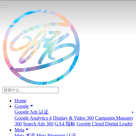
Home
Google
Google Ads 认证
Google Analytics 4
Display & Video 360
Campaign Manager
360
Search Ads 360
GA4 指标
Google Cloud Digital Leader
Meta
Meta 术语
Meta Blueprint 认证