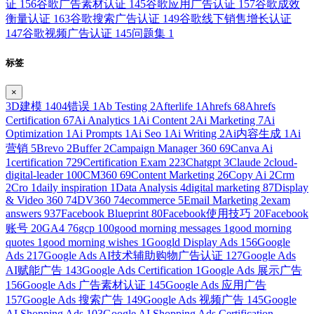
证
156
谷歌广告素材认证
145
谷歌应用广告认证
157
谷歌成效
衡量认证
163
谷歌搜索广告认证
149
谷歌线下销售增长认证
147
谷歌视频广告认证
145
问题集
1
标签
×
3D建模
1
404错误
1
Ab Testing
2
Afterlife
1
Ahrefs
68
Ahrefs
Certification
67
Ai Analytics
1
Ai Content
2
Ai Marketing
7
Ai
Optimization
1
Ai Prompts
1
Ai Seo
1
Ai Writing
2
Ai内容生成
1
Ai
营销
5
Brevo
2
Buffer
2
Campaign Manager 360
69
Canva Ai
1
certification
729
Certification Exam
223
Chatgpt
3
Claude
2
cloud-
digital-leader
100
CM360
69
Content Marketing
26
Copy Ai
2
Crm
2
Cro
1
daily inspiration
1
Data Analysis
4
digital marketing
87
Display
& Video 360
74
DV360
74
ecommerce
5
Email Marketing
2
exam
answers
937
Facebook Blueprint
80
Facebook使用技巧
20
Facebook
账号
20
GA4
76
gcp
100
good morning messages
1
good morning
quotes
1
good morning wishes
1
Googld Display Ads
156
Google
Ads
217
Google Ads AI技术辅助购物广告认证
127
Google Ads
AI赋能广告
143
Google Ads Certification
1
Google Ads 展示广告
156
Google Ads 广告素材认证
145
Google Ads 应用广告
157
Google Ads 搜索广告
149
Google Ads 视频广告
145
Google
AI Shopping Ads
103
Google AI Shopping Ads Certification