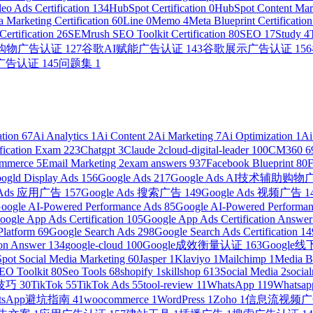
eo Ads Certification
134
HubSpot Certification
0
HubSpot Content Mark
 Marketing Certification
60
Line
0
Memo
4
Meta Blueprint Certificatio
ertification
26
SEMrush SEO Toolkit Certification
80
SEO
17
Study
4
助购物广告认证
127
谷歌AI赋能广告认证
143
谷歌展示广告认证
156
广告认证
145
问题集
1
ation
67
Ai Analytics
1
Ai Content
2
Ai Marketing
7
Ai Optimization
1
Ai
ification Exam
223
Chatgpt
3
Claude
2
cloud-digital-leader
100
CM360
6
ommerce
5
Email Marketing
2
exam answers
937
Facebook Blueprint
80
ogld Display Ads
156
Google Ads
217
Google Ads AI技术辅助购
e Ads 应用广告
157
Google Ads 搜索广告
149
Google Ads 视频广告
1
oogle AI-Powered Performance Ads
85
Google AI-Powered Performanc
oogle App Ads Certification
105
Google App Ads Certification Answe
Platform
69
Google Search Ads
298
Google Search Ads Certification
14
ion Answer
134
google-cloud
100
Google成效衡量认证
163
Googl
pot Social Media Marketing
60
Jasper
1
Klaviyo
1
Mailchimp
1
Media 
EO Toolkit
80
Seo Tools
68
shopify
1
skillshop
613
Social Media
2
socia
营技巧
30
TikTok
55
TikTok Ads
55
tool-review
11
WhatsApp
119
Whatsap
atsApp避坑指南
41
woocommerce
1
WordPress
1
Zoho
1
信息流视频