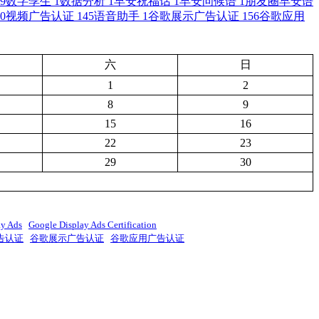
9
数字孪生
1
数据分析
1
早安祝福话
1
早安问候语
1
朋友圈早安语
0
视频广告认证
145
语音助手
1
谷歌展示广告认证
156
谷歌应用
六
日
1
2
8
9
15
16
22
23
29
30
ay Ads
Google Display Ads Certification
告认证
谷歌展示广告认证
谷歌应用广告认证