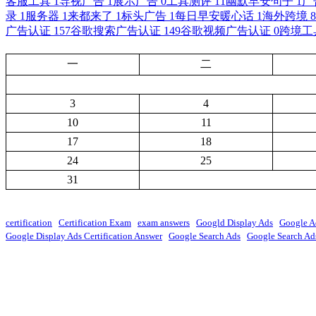
客服工具
1
导视广告
1
展示广告
0
工具测评
11
幽默早安句子
1
广
录
1
服务器
1
来都来了
1
标头广告
1
每日早安暖心话
1
海外跨境
8
广告认证
157
谷歌搜索广告认证
149
谷歌视频广告认证
0
跨境工
一
二
3
4
10
11
17
18
24
25
31
certification
Certification Exam
exam answers
Googld Display Ads
Google A
Google Display Ads Certification Answer
Google Search Ads
Google Search Ads