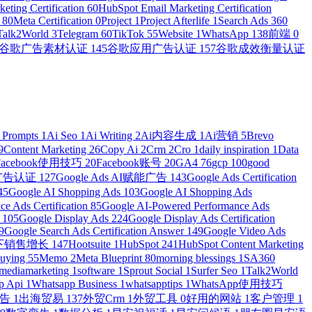
eting Certification
60
HubSpot Email Marketing Certification
n
80
Meta Certification
0
Project
1
Project Afterlife
1
Search Ads 360
Talk2World
3
Telegram
60
TikTok
55
Website
1
WhatsApp
138
前端
0
谷歌广告素材认证
145
谷歌应用广告认证
157
谷歌成效衡量认证
 Prompts
1
Ai Seo
1
Ai Writing
2
Ai内容生成
1
Ai营销
5
Brevo
9
Content Marketing
26
Copy Ai
2
Crm
2
Cro
1
daily inspiration
1
Data
Facebook使用技巧
20
Facebook账号
20
GA4
76
gcp
100
good
物广告认证
127
Google Ads AI赋能广告
143
Google Ads Certification
45
Google AI Shopping Ads
103
Google AI Shopping Ads
e Ads Certification
85
Google AI-Powered Performance Ads
r
105
Google Display Ads
224
Google Display Ads Certification
9
Google Search Ads Certification Answer
149
Google Video Ads
e线下销售增长
147
Hootsuite
1
HubSpot
241
HubSpot Content Marketing
Buying
55
Memo
2
Meta Blueprint
80
morning blessings
1
SA360
lmediamarketing
1
software
1
Sprout Social
1
Surfer Seo
1
Talk2World
p Api
1
Whatsapp Business
1
whatsapptips
1
WhatsApp使用技巧
广告
1
出海贸易
137
外贸Crm
1
外贸工具
0
好用的网站
1
客户管理
1