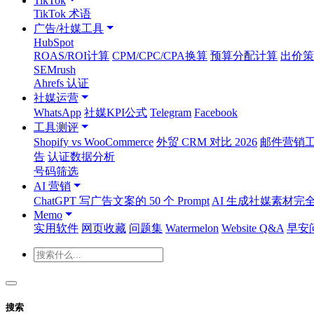
TikTok
TikTok 术语
广告/社媒工具
HubSpot
ROAS/ROI计算
CPM/CPC/CPA换算
预算分配计算
出价策
SEMrush
Ahrefs 认证
社媒运营
WhatsApp
社媒KPI公式
Telegram
Facebook
工具测评
Shopify vs WooCommerce
外贸 CRM 对比 2026
邮件营销工具
告
认证数据分析
号码筛选
AI 营销
ChatGPT 写广告文案的 50 个 Prompt
AI 生成社媒素材完
Memo
实用软件
网页收藏
问题集
Watermelon
Website Q&A
早安
搜索