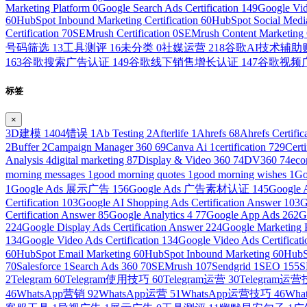
Marketing Platform
0
Google Search Ads Certification
149
Google Vid
60
HubSpot Inbound Marketing Certification
60
HubSpot Social Media
Certification
70
SEMrush Certification
0
SEMrush Content Marketing C
号码筛选
13
工具测评
16
未分类
0
社媒运营
218
谷歌AI技术辅
163
谷歌搜索广告认证
149
谷歌线下销售增长认证
147
谷歌视频
标签
×
3D建模
1
404错误
1
Ab Testing
2
Afterlife
1
Ahrefs
68
Ahrefs Certific
2
Buffer
2
Campaign Manager 360
69
Canva Ai
1
certification
729
Cert
Analysis
4
digital marketing
87
Display & Video 360
74
DV360
74
ec
morning messages
1
good morning quotes
1
good morning wishes
1
Go
1
Google Ads 展示广告
156
Google Ads 广告素材认证
145
Googl
Certification
103
Google AI Shopping Ads Certification Answer
103
G
Certification Answer
85
Google Analytics 4
77
Google App Ads
262
G
224
Google Display Ads Certification Answer
224
Google Marketing 
134
Google Video Ads Certification
134
Google Video Ads Certificat
60
HubSpot Email Marketing
60
HubSpot Inbound Marketing
60
HubS
70
Salesforce
1
Search Ads 360
70
SEMrush
107
Sendgrid
1
SEO
155
S
2
Telegram
60
Telegram使用技巧
60
Telegram运营
30
Telegram运
46
WhatsApp营销
92
WhatsApp运营
51
WhatsApp运营技巧
46
Wh