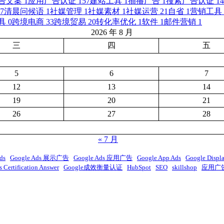
告文案
1
应用广告认证
157
建站工具
1
插播广告
1
搜索广告认证
14
7
清晨问候语
1
社媒管理
1
社媒素材
1
社媒运营
21
自省
1
营销工具
具
0
跨境电商
33
跨境贸易
20
转化率优化
1
软件
1
邮件营销
1
2026 年 8 月
三
四
五
5
6
7
12
13
14
19
20
21
26
27
28
« 7 月
ds
Google Ads 展示广告
Google Ads 应用广告
Google App Ads
Google Displ
 Certification Answer
Google成效衡量认证
HubSpot
SEO
skillshop
应用广