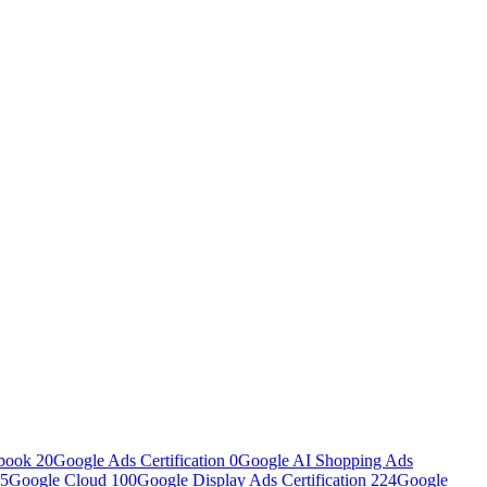
book
20
Google Ads Certification
0
Google AI Shopping Ads
5
Google Cloud
100
Google Display Ads Certification
224
Google