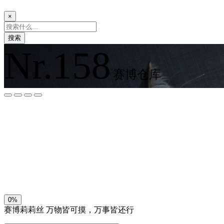
×
搜索
Nr.158
赛博仓库
夜间模式
暗黑模式
Sans Serif
Serif
浅阴影
深阴影
关闭
日落
暗化
灰度
0%
赛博莉莉丝
万物皆可摸，万事皆还行