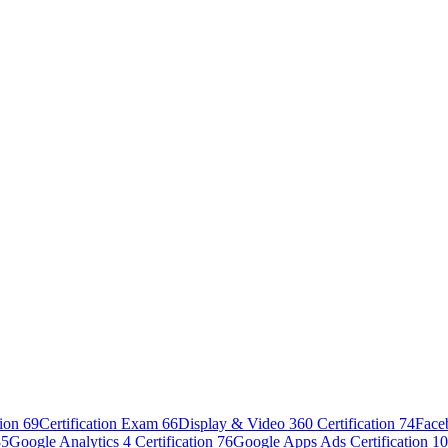
tion
69
Certification Exam
66
Display & Video 360 Certification
74
Face
85
Google Analytics 4 Certification
76
Google Apps Ads Certification
10