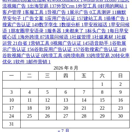
流视频广告
1
出海贸易
137
外贸Crm
1
外贸工具
0
好用的网站
1
客户管理
1
客服工具
1
导视广告
1
展示广告
0
工具测评
11
幽默
早安句子
1
广告文案
1
应用广告认证
157
建站工具
1
插播广告
1
搜索广告认证
149
数字孪生
1
数据分析
1
早安祝福话
1
早安问候
语
1
朋友圈早安语录
1
服务器
1
来都来了
1
标头广告
1
每日早安
暖心话
1
海外跨境
87
清晨问候语
1
社媒管理
1
社媒素材
1
社媒
运营
21
自省
1
营销工具
0
视频广告认证
145
语音助手
1
谷歌展
示广告认证
156
谷歌应用广告认证
157
谷歌搜索广告认证
149
谷歌视频广告认证
0
跨境工具
0
跨境电商
33
跨境贸易
20
转化率
优化
1
软件
1
邮件营销
1
2026 年 8 月
一
二
三
四
五
六
日
1
2
3
4
5
6
7
8
9
10
11
12
13
14
15
16
17
18
19
20
21
22
23
24
25
26
27
28
29
30
31
« 7 月