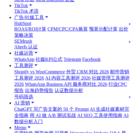
TikTok
TikTok 术语
广告/社媒工具
HubSpot
ROAS/ROI计算
CPM/CPC/CPA换算
预算分配计算
出价
策略决策
SEMrush
Ahrefs 认证
社媒运营
WhatsApp
社媒KPI公式
Telegram
Facebook
工具测评
Shopify vs WooCommerce
外贸 CRM 对比 2026
邮件营销
工具测评 2026
AI 内容工具测评 2026
社媒管理工具测评
2026
WhatsApp Business API 服务商对比 2026
行业CPC
报告
出海趋势报告
认证数据分析
号码筛选
AI 营销
ChatGPT 写广告文案的 50 个 Prompt
AI 生成社媒素材完
全指南
用 AI 做 A/B 测试实战
AI SEO 工具使用指南
AI
数据分析入门
Memo