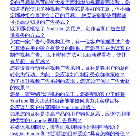
您的目标是尽可能扩大覆盖面和增加视频看完次数，您
知道搭配使用多种视频广告格式是很好的主意，但不确
定哪种组合最适合自己的目标。 您应该搭配使用哪些
可提高认知度的广告格式？
以下哪项概括了 YouTube 为用户、创作者和广告主提
供服务的方式？
您在一家广告代理机构工作，有一位客户很难通过广告
与其潜在用户建立有意义的联系，而您目前在为该客户
制作视频广告。 以下哪种方法可以触动观看者，使其
有所想、有所感？
您在设置行动号召视频广告系列，目标是将用户的意向
转化为行动。为此，您应该如何制定受众群体策略？
为了提升视频广告系列的表现，您该如何保证广告素材
的效果？
您是一家营销代理机构的员工，您想帮助客户了解将
YouTube 加入其营销组合能够如何助力其实现目标。
您应该与客户分享哪些 YouTube 趋势？
如果您的目标是提高产品的用户购买意愿，应该使用哪
种类型的 Google 视频广告系列？
在媒体规划阶段，覆盖面规划师能提供哪些帮助？
Insights Finder 和“找到我的目标受众”具有怎样的价值？