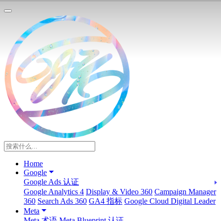
Home
Google
Google Ads 认证
Google Analytics 4
Display & Video 360
Campaign Manager
360
Search Ads 360
GA4 指标
Google Cloud Digital Leader
Meta
Meta 术语
Meta Blueprint 认证