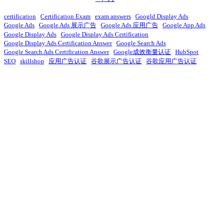
certification
Certification Exam
exam answers
Googld Display Ads
Google Ads
Google Ads 展示广告
Google Ads 应用广告
Google App Ads
Google Display Ads
Google Display Ads Certification
Google Display Ads Certification Answer
Google Search Ads
Google Search Ads Certification Answer
Google成效衡量认证
HubSpot
SEO
skillshop
应用广告认证
谷歌展示广告认证
谷歌应用广告认证