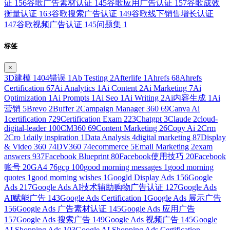
证
156
谷歌广告素材认证
145
谷歌应用广告认证
157
谷歌成效
衡量认证
163
谷歌搜索广告认证
149
谷歌线下销售增长认证
147
谷歌视频广告认证
145
问题集
1
标签
×
3D建模
1
404错误
1
Ab Testing
2
Afterlife
1
Ahrefs
68
Ahrefs
Certification
67
Ai Analytics
1
Ai Content
2
Ai Marketing
7
Ai
Optimization
1
Ai Prompts
1
Ai Seo
1
Ai Writing
2
Ai内容生成
1
Ai
营销
5
Brevo
2
Buffer
2
Campaign Manager 360
69
Canva Ai
1
certification
729
Certification Exam
223
Chatgpt
3
Claude
2
cloud-
digital-leader
100
CM360
69
Content Marketing
26
Copy Ai
2
Crm
2
Cro
1
daily inspiration
1
Data Analysis
4
digital marketing
87
Display
& Video 360
74
DV360
74
ecommerce
5
Email Marketing
2
exam
answers
937
Facebook Blueprint
80
Facebook使用技巧
20
Facebook
账号
20
GA4
76
gcp
100
good morning messages
1
good morning
quotes
1
good morning wishes
1
Googld Display Ads
156
Google
Ads
217
Google Ads AI技术辅助购物广告认证
127
Google Ads
AI赋能广告
143
Google Ads Certification
1
Google Ads 展示广告
156
Google Ads 广告素材认证
145
Google Ads 应用广告
157
Google Ads 搜索广告
149
Google Ads 视频广告
145
Google
AI Shopping Ads
103
Google AI Shopping Ads Certification