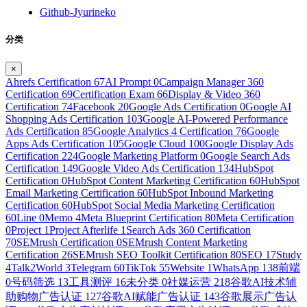
Github-Jyurineko
分类
×
Ahrefs Certification
67
AI Prompt
0
Campaign Manager 360
Certification
69
Certification Exam
66
Display & Video 360
Certification
74
Facebook
20
Google Ads Certification
0
Google AI
Shopping Ads Certification
103
Google AI-Powered Performance
Ads Certification
85
Google Analytics 4 Certification
76
Google
Apps Ads Certification
105
Google Cloud
100
Google Display Ads
Certification
224
Google Marketing Platform
0
Google Search Ads
Certification
149
Google Video Ads Certification
134
HubSpot
Certification
0
HubSpot Content Marketing Certification
60
HubSpot
Email Marketing Certification
60
HubSpot Inbound Marketing
Certification
60
HubSpot Social Media Marketing Certification
60
Line
0
Memo
4
Meta Blueprint Certification
80
Meta Certification
0
Project
1
Project Afterlife
1
Search Ads 360 Certification
70
SEMrush Certification
0
SEMrush Content Marketing
Certification
26
SEMrush SEO Toolkit Certification
80
SEO
17
Study
4
Talk2World
3
Telegram
60
TikTok
55
Website
1
WhatsApp
138
前端
0
号码筛选
13
工具测评
16
未分类
0
社媒运营
218
谷歌AI技术辅
助购物广告认证
127
谷歌AI赋能广告认证
143
谷歌展示广告认