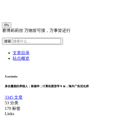
关闭
日落
暗化
灰度
0%
赛博莉莉丝
万物皆可摸，万事皆还行
搜索
文章目录
站点概览
Jyurineko
身在魔都的养猫人；留德华；计算机图形学👨‍💻；海外广告优化师
3345
文章
53
分类
170
标签
Links