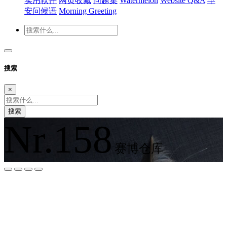
实用软件
网页收藏
问题集
Watermelon
Website Q&A
早
安问候语
Morning Greeting
搜索
×
搜索
Nr.158
赛博仓库
夜间模式
暗黑模式
Sans Serif
Serif
浅阴影
深阴影