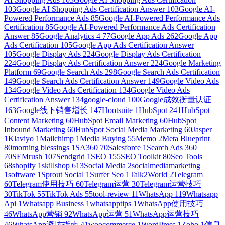
103
Google AI Shopping Ads Certification Answer
103
Google AI-
Powered Performance Ads
85
Google AI-Powered Performance Ads
Certification
85
Google AI-Powered Performance Ads Certification
Answer
85
Google Analytics 4
77
Google App Ads
262
Google App
Ads Certification
105
Google App Ads Certification Answer
105
Google Display Ads
224
Google Display Ads Certification
224
Google Display Ads Certification Answer
224
Google Marketing
Platform
69
Google Search Ads
298
Google Search Ads Certification
149
Google Search Ads Certification Answer
149
Google Video Ads
134
Google Video Ads Certification
134
Google Video Ads
Certification Answer
134
google-cloud
100
Google成效衡量认证
163
Google线下销售增长
147
Hootsuite
1
HubSpot
241
HubSpot
Content Marketing
60
HubSpot Email Marketing
60
HubSpot
Inbound Marketing
60
HubSpot Social Media Marketing
60
Jasper
1
Klaviyo
1
Mailchimp
1
Media Buying
55
Memo
2
Meta Blueprint
80
morning blessings
1
SA360
70
Salesforce
1
Search Ads 360
70
SEMrush
107
Sendgrid
1
SEO
155
SEO Toolkit
80
Seo Tools
68
shopify
1
skillshop
613
Social Media
2
socialmediamarketing
1
software
1
Sprout Social
1
Surfer Seo
1
Talk2World
2
Telegram
60
Telegram使用技巧
60
Telegram运营
30
Telegram运营技巧
30
TikTok
55
TikTok Ads
55
tool-review
11
WhatsApp
119
Whatsapp
Api
1
Whatsapp Business
1
whatsapptips
1
WhatsApp使用技巧
46
WhatsApp营销
92
WhatsApp运营
51
WhatsApp运营技巧
46
WhatsApp避坑指南
41
woocommerce
1
WordPress
1
Zoho
1
信息