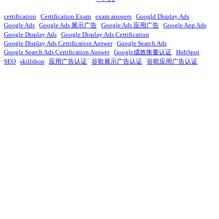
certification
Certification Exam
exam answers
Googld Display Ads
Google Ads
Google Ads 展示广告
Google Ads 应用广告
Google App Ads
Google Display Ads
Google Display Ads Certification
Google Display Ads Certification Answer
Google Search Ads
Google Search Ads Certification Answer
Google成效衡量认证
HubSpot
SEO
skillshop
应用广告认证
谷歌展示广告认证
谷歌应用广告认证