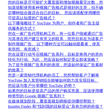
您的目标是尽可能扩大覆盖面和增加视频看完次数，您
知道搭配使用多种视频广告格式是很好的主意，但不确
定哪种组合最适合自己的目标。 您应该搭配使用哪些
可提高认知度的广告格式？
以下哪项概括了 YouTube 为用户、创作者和广告主提
供服务的方式？
您在一家广告代理机构工作，有一位客户很难通过广告
与其潜在用户建立有意义的联系，而您目前在为该客户
制作视频广告。 以下哪种方法可以触动观看者，使其
有所想、有所感？
您在设置行动号召视频广告系列，目标是将用户的意向
转化为行动。为此，您应该如何制定受众群体策略？
为了提升视频广告系列的表现，您该如何保证广告素材
的效果？
您是一家营销代理机构的员工，您想帮助客户了解将
YouTube 加入其营销组合能够如何助力其实现目标。
您应该与客户分享哪些 YouTube 趋势？
如果您的目标是提高产品的用户购买意愿，应该使用哪
种类型的 Google 视频广告系列？
在媒体规划阶段，覆盖面规划师能提供哪些帮助？
Insights Finder 和“找到我的目标受众”具有怎样的价值？