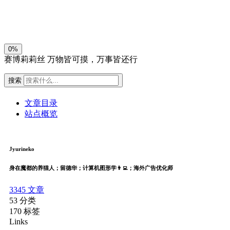
关闭
日落
暗化
灰度
0%
赛博莉莉丝
万物皆可摸，万事皆还行
搜索
文章目录
站点概览
Jyurineko
身在魔都的养猫人；留德华；计算机图形学👨‍💻；海外广告优化师
3345
文章
53
分类
170
标签
Links