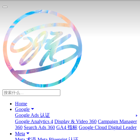
Home
Google
Google Ads 认证
Google Analytics 4
Display & Video 360
Campaign Manager
360
Search Ads 360
GA4 指标
Google Cloud Digital Leader
Meta
Meta 术语
Meta Blueprint 认证