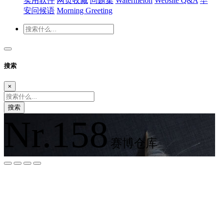
实用软件
网页收藏
问题集
Watermelon
Website Q&A
早
安问候语
Morning Greeting
搜索
×
搜索
Nr.158
赛博仓库
夜间模式
暗黑模式
Sans Serif
Serif
浅阴影
深阴影