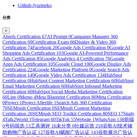
Github-Jyurineko
分类
×
Ahrefs Certification
67
AI Prompt
0
Campaign Manager 360
Certification
69
Certification Exam
66
Display & Video 360
Certification
74
Facebook
20
Google Ads Certification
0
Google AI
Shopping Ads Certification
103
Google AI-Powered Performance
Ads Certification
85
Google Analytics 4 Certification
76
Google
Apps Ads Certification
105
Google Cloud
100
Google Display Ads
Certification
224
Google Marketing Platform
0
Google Search Ads
Certification
149
Google Video Ads Certification
134
HubSpot
Certification
0
HubSpot Content Marketing Certification
60
HubSpot
Email Marketing Certification
60
HubSpot Inbound Marketing
Certification
60
HubSpot Social Media Marketing Certification
60
Line
0
Memo
4
Meta Blueprint Certification
80
Meta Certification
0
Project
1
Project Afterlife
1
Search Ads 360 Certification
70
SEMrush Certification
0
SEMrush Content Marketing
Certification
26
SEMrush SEO Toolkit Certification
80
SEO
17
Study
4
Talk2World
3
Telegram
60
TikTok
55
Website
1
WhatsApp
138
前端
0
号码筛选
13
工具测评
16
未分类
0
社媒运营
218
谷歌AI技术辅
助购物广告认证
127
谷歌AI赋能广告认证
143
谷歌展示广告认