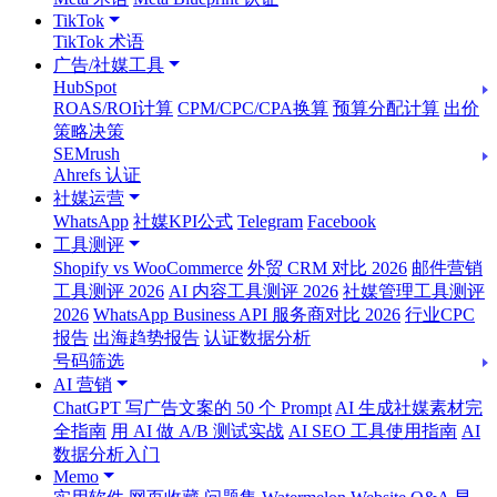
TikTok
TikTok 术语
广告/社媒工具
HubSpot
ROAS/ROI计算
CPM/CPC/CPA换算
预算分配计算
出价
策略决策
SEMrush
Ahrefs 认证
社媒运营
WhatsApp
社媒KPI公式
Telegram
Facebook
工具测评
Shopify vs WooCommerce
外贸 CRM 对比 2026
邮件营销
工具测评 2026
AI 内容工具测评 2026
社媒管理工具测评
2026
WhatsApp Business API 服务商对比 2026
行业CPC
报告
出海趋势报告
认证数据分析
号码筛选
AI 营销
ChatGPT 写广告文案的 50 个 Prompt
AI 生成社媒素材完
全指南
用 AI 做 A/B 测试实战
AI SEO 工具使用指南
AI
数据分析入门
Memo