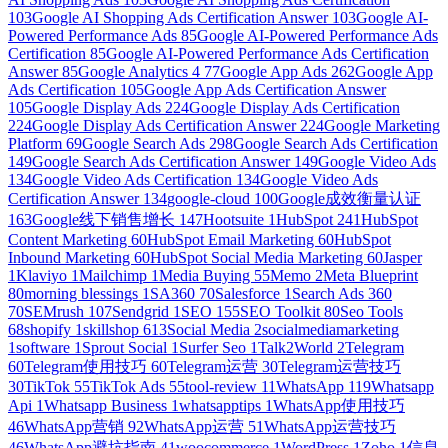
103
Google AI Shopping Ads Certification Answer
103
Google AI-
Powered Performance Ads
85
Google AI-Powered Performance Ads
Certification
85
Google AI-Powered Performance Ads Certification
Answer
85
Google Analytics 4
77
Google App Ads
262
Google App
Ads Certification
105
Google App Ads Certification Answer
105
Google Display Ads
224
Google Display Ads Certification
224
Google Display Ads Certification Answer
224
Google Marketing
Platform
69
Google Search Ads
298
Google Search Ads Certification
149
Google Search Ads Certification Answer
149
Google Video Ads
134
Google Video Ads Certification
134
Google Video Ads
Certification Answer
134
google-cloud
100
Google成效衡量认证
163
Google线下销售增长
147
Hootsuite
1
HubSpot
241
HubSpot
Content Marketing
60
HubSpot Email Marketing
60
HubSpot
Inbound Marketing
60
HubSpot Social Media Marketing
60
Jasper
1
Klaviyo
1
Mailchimp
1
Media Buying
55
Memo
2
Meta Blueprint
80
morning blessings
1
SA360
70
Salesforce
1
Search Ads 360
70
SEMrush
107
Sendgrid
1
SEO
155
SEO Toolkit
80
Seo Tools
68
shopify
1
skillshop
613
Social Media
2
socialmediamarketing
1
software
1
Sprout Social
1
Surfer Seo
1
Talk2World
2
Telegram
60
Telegram使用技巧
60
Telegram运营
30
Telegram运营技巧
30
TikTok
55
TikTok Ads
55
tool-review
11
WhatsApp
119
Whatsapp
Api
1
Whatsapp Business
1
whatsapptips
1
WhatsApp使用技巧
46
WhatsApp营销
92
WhatsApp运营
51
WhatsApp运营技巧
46
WhatsApp避坑指南
41
woocommerce
1
WordPress
1
Zoho
1
信息