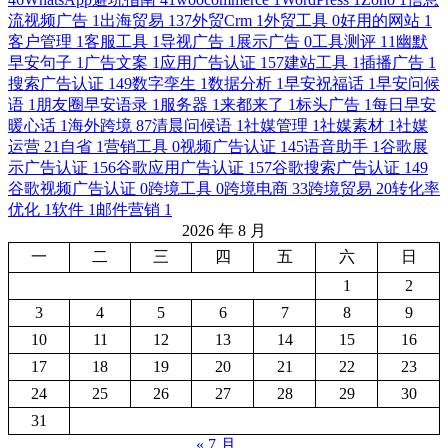
流视频广告
1
出海贸易
137
外贸Crm
1
外贸工具
0
好用的网站
1
客户管理
1
客服工具
1
导视广告
1
展示广告
0
工具测评
11
幽默
早安句子
1
广告文案
1
应用广告认证
157
建站工具
1
插播广告
1
搜索广告认证
149
数字孪生
1
数据分析
1
早安祝福话
1
早安问候
语
1
朋友圈早安语录
1
服务器
1
来都来了
1
标头广告
1
每日早安
暖心话
1
海外跨境
87
清晨问候语
1
社媒管理
1
社媒素材
1
社媒
运营
21
自省
1
营销工具
0
视频广告认证
145
语音助手
1
谷歌展
示广告认证
156
谷歌应用广告认证
157
谷歌搜索广告认证
149
谷歌视频广告认证
0
跨境工具
0
跨境电商
33
跨境贸易
20
转化率
优化
1
软件
1
邮件营销
1
2026 年 8 月
一
二
三
四
五
六
日
1
2
3
4
5
6
7
8
9
10
11
12
13
14
15
16
17
18
19
20
21
22
23
24
25
26
27
28
29
30
31
« 7 月