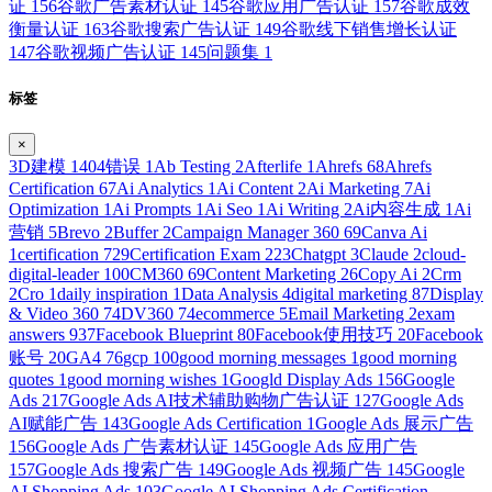
证
156
谷歌广告素材认证
145
谷歌应用广告认证
157
谷歌成效
衡量认证
163
谷歌搜索广告认证
149
谷歌线下销售增长认证
147
谷歌视频广告认证
145
问题集
1
标签
×
3D建模
1
404错误
1
Ab Testing
2
Afterlife
1
Ahrefs
68
Ahrefs
Certification
67
Ai Analytics
1
Ai Content
2
Ai Marketing
7
Ai
Optimization
1
Ai Prompts
1
Ai Seo
1
Ai Writing
2
Ai内容生成
1
Ai
营销
5
Brevo
2
Buffer
2
Campaign Manager 360
69
Canva Ai
1
certification
729
Certification Exam
223
Chatgpt
3
Claude
2
cloud-
digital-leader
100
CM360
69
Content Marketing
26
Copy Ai
2
Crm
2
Cro
1
daily inspiration
1
Data Analysis
4
digital marketing
87
Display
& Video 360
74
DV360
74
ecommerce
5
Email Marketing
2
exam
answers
937
Facebook Blueprint
80
Facebook使用技巧
20
Facebook
账号
20
GA4
76
gcp
100
good morning messages
1
good morning
quotes
1
good morning wishes
1
Googld Display Ads
156
Google
Ads
217
Google Ads AI技术辅助购物广告认证
127
Google Ads
AI赋能广告
143
Google Ads Certification
1
Google Ads 展示广告
156
Google Ads 广告素材认证
145
Google Ads 应用广告
157
Google Ads 搜索广告
149
Google Ads 视频广告
145
Google
AI Shopping Ads
103
Google AI Shopping Ads Certification