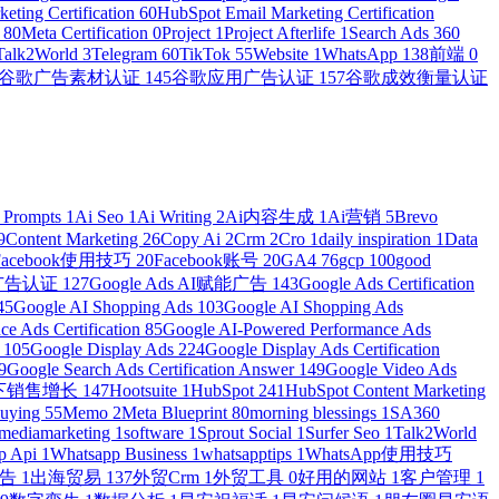
eting Certification
60
HubSpot Email Marketing Certification
n
80
Meta Certification
0
Project
1
Project Afterlife
1
Search Ads 360
Talk2World
3
Telegram
60
TikTok
55
Website
1
WhatsApp
138
前端
0
谷歌广告素材认证
145
谷歌应用广告认证
157
谷歌成效衡量认证
 Prompts
1
Ai Seo
1
Ai Writing
2
Ai内容生成
1
Ai营销
5
Brevo
9
Content Marketing
26
Copy Ai
2
Crm
2
Cro
1
daily inspiration
1
Data
Facebook使用技巧
20
Facebook账号
20
GA4
76
gcp
100
good
物广告认证
127
Google Ads AI赋能广告
143
Google Ads Certification
45
Google AI Shopping Ads
103
Google AI Shopping Ads
e Ads Certification
85
Google AI-Powered Performance Ads
r
105
Google Display Ads
224
Google Display Ads Certification
9
Google Search Ads Certification Answer
149
Google Video Ads
e线下销售增长
147
Hootsuite
1
HubSpot
241
HubSpot Content Marketing
Buying
55
Memo
2
Meta Blueprint
80
morning blessings
1
SA360
lmediamarketing
1
software
1
Sprout Social
1
Surfer Seo
1
Talk2World
p Api
1
Whatsapp Business
1
whatsapptips
1
WhatsApp使用技巧
广告
1
出海贸易
137
外贸Crm
1
外贸工具
0
好用的网站
1
客户管理
1