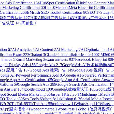
eo Ads Certification
134
HubSpot Certification
0
HubSpot Content Mark
 Marketing Certification
60
Line
0
Memo
4
Meta Blueprint Certificatio
ertification
26
SEMrush SEO Toolkit Certification
80
SEO
17
Study
4
助购物广告认证
127
谷歌AI赋能广告认证
143
谷歌展示广告认证
156
广告认证
145
问题集
1
ation
67
Ai Analytics
1
Ai Content
2
Ai Marketing
7
Ai Optimization
1
Ai
ification Exam
223
Chatgpt
3
Claude
2
cloud-digital-leader
100
CM360
6
ommerce
5
Email Marketing
2
exam answers
937
Facebook Blueprint
80
ogld Display Ads
156
Google Ads
217
Google Ads AI技术辅助购
e Ads 应用广告
157
Google Ads 搜索广告
149
Google Ads 视频广告
1
oogle AI-Powered Performance Ads
85
Google AI-Powered Performanc
oogle App Ads Certification
105
Google App Ads Certification Answe
Platform
69
Google Search Ads
298
Google Search Ads Certification
14
ion Answer
134
google-cloud
100
Google成效衡量认证
163
Googl
pot Social Media Marketing
60
Jasper
1
Klaviyo
1
Mailchimp
1
Media 
EO Toolkit
80
Seo Tools
68
shopify
1
skillshop
613
Social Media
2
socia
营技巧
30
TikTok
55
TikTok Ads
55
tool-review
11
WhatsApp
119
Whatsap
atsApp避坑指南
41
woocommerce
1
WordPress
1
Zoho
1
信息流视频