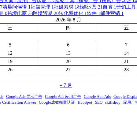
告文案
1
应用广告认证
157
建站工具
1
插播广告
1
搜索广告认证
14
7
清晨问候语
1
社媒管理
1
社媒素材
1
社媒运营
21
自省
1
营销工具
具
0
跨境电商
33
跨境贸易
20
转化率优化
1
软件
1
邮件营销
1
2026 年 8 月
三
四
五
5
6
7
12
13
14
19
20
21
26
27
28
« 7 月
ds
Google Ads 展示广告
Google Ads 应用广告
Google App Ads
Google Displ
 Certification Answer
Google成效衡量认证
HubSpot
SEO
skillshop
应用广