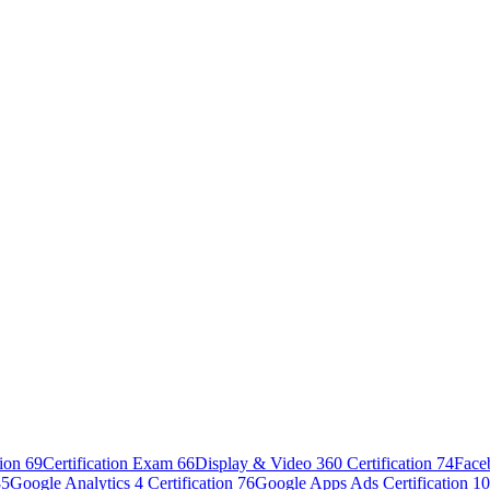
tion
69
Certification Exam
66
Display & Video 360 Certification
74
Face
85
Google Analytics 4 Certification
76
Google Apps Ads Certification
10