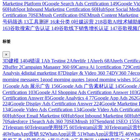
Marketing Platform
0
Google Search Ads Certification
149
Google Vid
60
HubSpot Inbound Marketing Certification
60
HubSpot Social Media
Certification
70
SEMrush Certification
0
SEMrush Content Marketing C
号码筛选
13
工具测评
16
未分类
0
社媒运营
218
谷歌AI技术辅
163
谷歌搜索广告认证
149
谷歌线下销售增长认证
147
谷歌视频
标签
×
3D建模
1
404错误
1
Ab Testing
2
Afterlife
1
Ahrefs
68
Ahrefs Certific
2
Buffer
2
Campaign Manager 360
69
Canva Ai
1
certification
729
Cert
Analysis
4
digital marketing
87
Display & Video 360
74
DV360
74
ec
morning messages
1
good morning quotes
1
good morning wishes
1
Go
1
Google Ads 展示广告
156
Google Ads 广告素材认证
145
Googl
Certification
103
Google AI Shopping Ads Certification Answer
103
G
Certification Answer
85
Google Analytics 4
77
Google App Ads
262
G
224
Google Display Ads Certification Answer
224
Google Marketing 
134
Google Video Ads Certification
134
Google Video Ads Certificat
60
HubSpot Email Marketing
60
HubSpot Inbound Marketing
60
HubS
70
Salesforce
1
Search Ads 360
70
SEMrush
107
Sendgrid
1
SEO
155
S
2
Telegram
60
Telegram使用技巧
60
Telegram运营
30
Telegram运
46
WhatsApp营销
92
WhatsApp运营
51
WhatsApp运营技巧
46
Wh