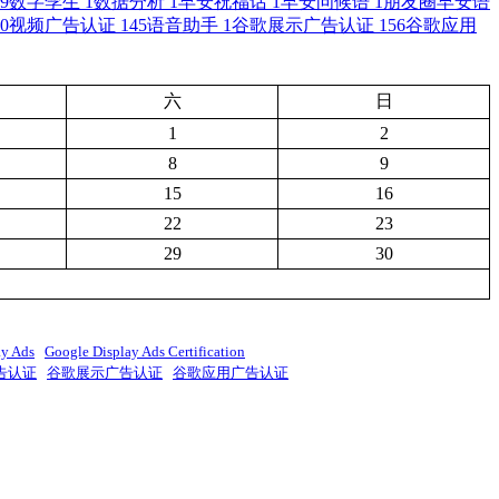
9
数字孪生
1
数据分析
1
早安祝福话
1
早安问候语
1
朋友圈早安语
0
视频广告认证
145
语音助手
1
谷歌展示广告认证
156
谷歌应用
六
日
1
2
8
9
15
16
22
23
29
30
ay Ads
Google Display Ads Certification
告认证
谷歌展示广告认证
谷歌应用广告认证