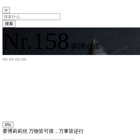
×
搜索
Nr.158
赛博仓库
夜间模式
暗黑模式
Sans Serif
Serif
浅阴影
深阴影
关闭
日落
暗化
灰度
0%
赛博莉莉丝
万物皆可摸，万事皆还行