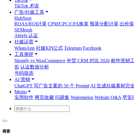
TikTok
TikTok 术语
广告/社媒工具
HubSpot
ROAS/ROI计算
CPM/CPC/CPA换算
预算分配计算
出价策
SEMrush
Ahrefs 认证
社媒运营
WhatsApp
社媒KPI公式
Telegram
Facebook
工具测评
Shopify vs WooCommerce
外贸 CRM 对比 2026
邮件营销工具
告
认证数据分析
号码筛选
AI 营销
ChatGPT 写广告文案的 50 个 Prompt
AI 生成社媒素材完
Memo
实用软件
网页收藏
问题集
Watermelon
Website Q&A
早安
搜索