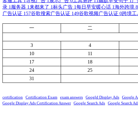
客服工具
1
导视广告
1
展示广告
0
工具测评
11
幽默早安句子
1
广
录
1
服务器
1
来都来了
1
标头广告
1
每日早安暖心话
1
海外跨境
8
广告认证
157
谷歌搜索广告认证
149
谷歌视频广告认证
0
跨境工
一
二
3
4
10
11
17
18
24
25
31
certification
Certification Exam
exam answers
Googld Display Ads
Google A
Google Display Ads Certification Answer
Google Search Ads
Google Search Ads