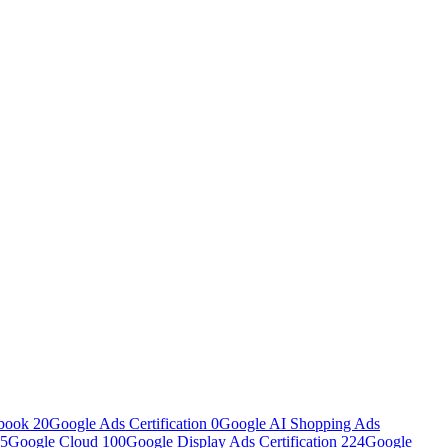
book
20
Google Ads Certification
0
Google AI Shopping Ads
5
Google Cloud
100
Google Display Ads Certification
224
Google