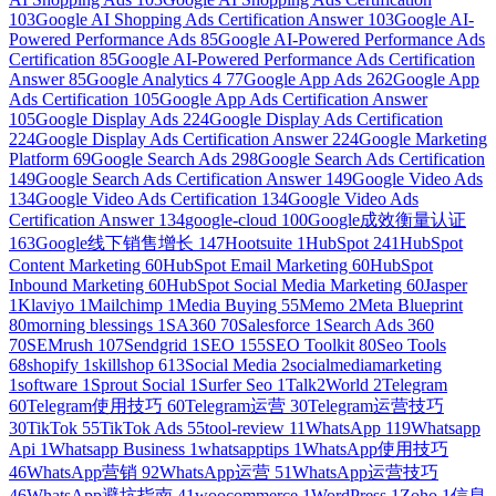
103
Google AI Shopping Ads Certification Answer
103
Google AI-
Powered Performance Ads
85
Google AI-Powered Performance Ads
Certification
85
Google AI-Powered Performance Ads Certification
Answer
85
Google Analytics 4
77
Google App Ads
262
Google App
Ads Certification
105
Google App Ads Certification Answer
105
Google Display Ads
224
Google Display Ads Certification
224
Google Display Ads Certification Answer
224
Google Marketing
Platform
69
Google Search Ads
298
Google Search Ads Certification
149
Google Search Ads Certification Answer
149
Google Video Ads
134
Google Video Ads Certification
134
Google Video Ads
Certification Answer
134
google-cloud
100
Google成效衡量认证
163
Google线下销售增长
147
Hootsuite
1
HubSpot
241
HubSpot
Content Marketing
60
HubSpot Email Marketing
60
HubSpot
Inbound Marketing
60
HubSpot Social Media Marketing
60
Jasper
1
Klaviyo
1
Mailchimp
1
Media Buying
55
Memo
2
Meta Blueprint
80
morning blessings
1
SA360
70
Salesforce
1
Search Ads 360
70
SEMrush
107
Sendgrid
1
SEO
155
SEO Toolkit
80
Seo Tools
68
shopify
1
skillshop
613
Social Media
2
socialmediamarketing
1
software
1
Sprout Social
1
Surfer Seo
1
Talk2World
2
Telegram
60
Telegram使用技巧
60
Telegram运营
30
Telegram运营技巧
30
TikTok
55
TikTok Ads
55
tool-review
11
WhatsApp
119
Whatsapp
Api
1
Whatsapp Business
1
whatsapptips
1
WhatsApp使用技巧
46
WhatsApp营销
92
WhatsApp运营
51
WhatsApp运营技巧
46
WhatsApp避坑指南
41
woocommerce
1
WordPress
1
Zoho
1
信息