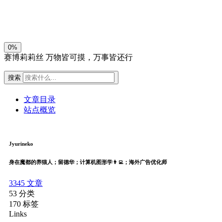
关闭
日落
暗化
灰度
0%
赛博莉莉丝
万物皆可摸，万事皆还行
搜索
文章目录
站点概览
Jyurineko
身在魔都的养猫人；留德华；计算机图形学👨‍💻；海外广告优化师
3345
文章
53
分类
170
标签
Links