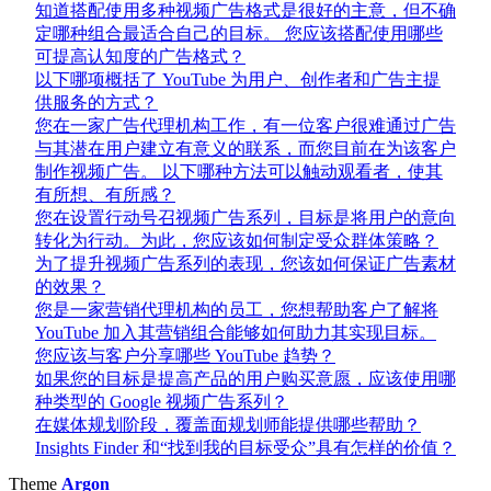
知道搭配使用多种视频广告格式是很好的主意，但不确
定哪种组合最适合自己的目标。 您应该搭配使用哪些
可提高认知度的广告格式？
以下哪项概括了 YouTube 为用户、创作者和广告主提
供服务的方式？
您在一家广告代理机构工作，有一位客户很难通过广告
与其潜在用户建立有意义的联系，而您目前在为该客户
制作视频广告。 以下哪种方法可以触动观看者，使其
有所想、有所感？
您在设置行动号召视频广告系列，目标是将用户的意向
转化为行动。为此，您应该如何制定受众群体策略？
为了提升视频广告系列的表现，您该如何保证广告素材
的效果？
您是一家营销代理机构的员工，您想帮助客户了解将
YouTube 加入其营销组合能够如何助力其实现目标。
您应该与客户分享哪些 YouTube 趋势？
如果您的目标是提高产品的用户购买意愿，应该使用哪
种类型的 Google 视频广告系列？
在媒体规划阶段，覆盖面规划师能提供哪些帮助？
Insights Finder 和“找到我的目标受众”具有怎样的价值？
Theme
Argon