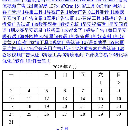
流视频广告
1
出海贸易
137
外贸Crm
1
外贸工具
0
好用的网站
1
客户管理
1
客服工具
1
导视广告
1
展示广告
0
工具测评
11
幽默
早安句子
1
广告文案
1
应用广告认证
157
建站工具
1
插播广告
1
搜索广告认证
149
数字孪生
1
数据分析
1
早安祝福话
1
早安问候
语
1
朋友圈早安语录
1
服务器
1
来都来了
1
标头广告
1
每日早安
暖心话
1
海外跨境
87
清晨问候语
1
社媒管理
1
社媒素材
1
社媒
运营
21
自省
1
营销工具
0
视频广告认证
145
语音助手
1
谷歌展
示广告认证
156
谷歌应用广告认证
157
谷歌搜索广告认证
149
谷歌视频广告认证
0
跨境工具
0
跨境电商
33
跨境贸易
20
转化率
优化
1
软件
1
邮件营销
1
2026 年 8 月
一
二
三
四
五
六
日
1
2
3
4
5
6
7
8
9
10
11
12
13
14
15
16
17
18
19
20
21
22
23
24
25
26
27
28
29
30
31
« 7 月