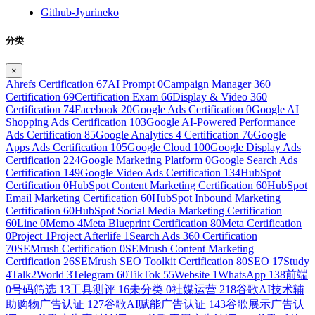
Github-Jyurineko
分类
×
Ahrefs Certification
67
AI Prompt
0
Campaign Manager 360
Certification
69
Certification Exam
66
Display & Video 360
Certification
74
Facebook
20
Google Ads Certification
0
Google AI
Shopping Ads Certification
103
Google AI-Powered Performance
Ads Certification
85
Google Analytics 4 Certification
76
Google
Apps Ads Certification
105
Google Cloud
100
Google Display Ads
Certification
224
Google Marketing Platform
0
Google Search Ads
Certification
149
Google Video Ads Certification
134
HubSpot
Certification
0
HubSpot Content Marketing Certification
60
HubSpot
Email Marketing Certification
60
HubSpot Inbound Marketing
Certification
60
HubSpot Social Media Marketing Certification
60
Line
0
Memo
4
Meta Blueprint Certification
80
Meta Certification
0
Project
1
Project Afterlife
1
Search Ads 360 Certification
70
SEMrush Certification
0
SEMrush Content Marketing
Certification
26
SEMrush SEO Toolkit Certification
80
SEO
17
Study
4
Talk2World
3
Telegram
60
TikTok
55
Website
1
WhatsApp
138
前端
0
号码筛选
13
工具测评
16
未分类
0
社媒运营
218
谷歌AI技术辅
助购物广告认证
127
谷歌AI赋能广告认证
143
谷歌展示广告认