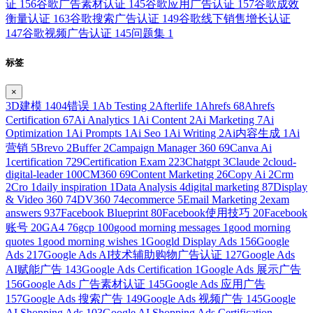
证
156
谷歌广告素材认证
145
谷歌应用广告认证
157
谷歌成效
衡量认证
163
谷歌搜索广告认证
149
谷歌线下销售增长认证
147
谷歌视频广告认证
145
问题集
1
标签
×
3D建模
1
404错误
1
Ab Testing
2
Afterlife
1
Ahrefs
68
Ahrefs
Certification
67
Ai Analytics
1
Ai Content
2
Ai Marketing
7
Ai
Optimization
1
Ai Prompts
1
Ai Seo
1
Ai Writing
2
Ai内容生成
1
Ai
营销
5
Brevo
2
Buffer
2
Campaign Manager 360
69
Canva Ai
1
certification
729
Certification Exam
223
Chatgpt
3
Claude
2
cloud-
digital-leader
100
CM360
69
Content Marketing
26
Copy Ai
2
Crm
2
Cro
1
daily inspiration
1
Data Analysis
4
digital marketing
87
Display
& Video 360
74
DV360
74
ecommerce
5
Email Marketing
2
exam
answers
937
Facebook Blueprint
80
Facebook使用技巧
20
Facebook
账号
20
GA4
76
gcp
100
good morning messages
1
good morning
quotes
1
good morning wishes
1
Googld Display Ads
156
Google
Ads
217
Google Ads AI技术辅助购物广告认证
127
Google Ads
AI赋能广告
143
Google Ads Certification
1
Google Ads 展示广告
156
Google Ads 广告素材认证
145
Google Ads 应用广告
157
Google Ads 搜索广告
149
Google Ads 视频广告
145
Google
AI Shopping Ads
103
Google AI Shopping Ads Certification