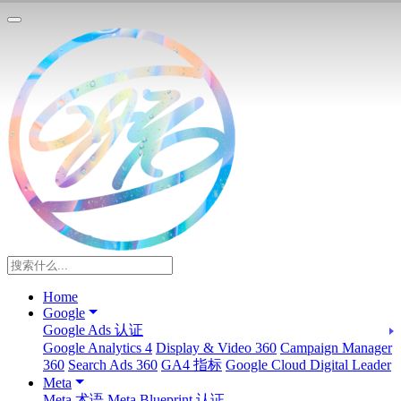
Home
Google
Google Ads 认证
Google Analytics 4
Display & Video 360
Campaign Manager
360
Search Ads 360
GA4 指标
Google Cloud Digital Leader
Meta
Meta 术语
Meta Blueprint 认证