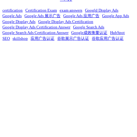
certification
Certification Exam
exam answers
Googld Display Ads
Google Ads
Google Ads 展示广告
Google Ads 应用广告
Google App Ads
Google Display Ads
Google Display Ads Certification
Google Display Ads Certification Answer
Google Search Ads
Google Search Ads Certification Answer
Google成效衡量认证
HubSpot
SEO
skillshop
应用广告认证
谷歌展示广告认证
谷歌应用广告认证