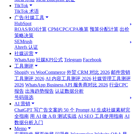
TikTok
TikTok 术语
广告/社媒工具
HubSpot
ROAS/ROI计算
CPM/CPC/CPA换算
预算分配计算
出价
策略决策
SEMrush
Ahrefs 认证
社媒运营
WhatsApp
社媒KPI公式
Telegram
Facebook
工具测评
Shopify vs WooCommerce
外贸 CRM 对比 2026
邮件营销
工具测评 2026
AI 内容工具测评 2026
社媒管理工具测评
2026
WhatsApp Business API 服务商对比 2026
行业CPC
报告
出海趋势报告
认证数据分析
号码筛选
AI 营销
ChatGPT 写广告文案的 50 个 Prompt
AI 生成社媒素材完
全指南
用 AI 做 A/B 测试实战
AI SEO 工具使用指南
AI
数据分析入门
Memo