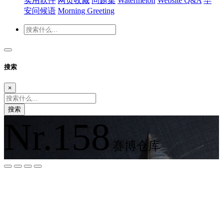
实用软件
网页收藏
问题集
Watermelon
Website Q&A
早
安问候语
Morning Greeting
搜索
×
搜索
Nr.158
赛博仓库
夜间模式
暗黑模式
Sans Serif
Serif
浅阴影
深阴影