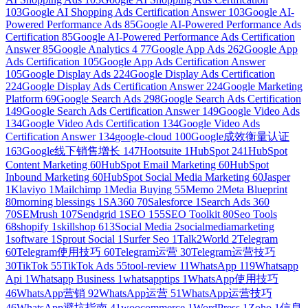
103
Google AI Shopping Ads Certification Answer
103
Google AI-
Powered Performance Ads
85
Google AI-Powered Performance Ads
Certification
85
Google AI-Powered Performance Ads Certification
Answer
85
Google Analytics 4
77
Google App Ads
262
Google App
Ads Certification
105
Google App Ads Certification Answer
105
Google Display Ads
224
Google Display Ads Certification
224
Google Display Ads Certification Answer
224
Google Marketing
Platform
69
Google Search Ads
298
Google Search Ads Certification
149
Google Search Ads Certification Answer
149
Google Video Ads
134
Google Video Ads Certification
134
Google Video Ads
Certification Answer
134
google-cloud
100
Google成效衡量认证
163
Google线下销售增长
147
Hootsuite
1
HubSpot
241
HubSpot
Content Marketing
60
HubSpot Email Marketing
60
HubSpot
Inbound Marketing
60
HubSpot Social Media Marketing
60
Jasper
1
Klaviyo
1
Mailchimp
1
Media Buying
55
Memo
2
Meta Blueprint
80
morning blessings
1
SA360
70
Salesforce
1
Search Ads 360
70
SEMrush
107
Sendgrid
1
SEO
155
SEO Toolkit
80
Seo Tools
68
shopify
1
skillshop
613
Social Media
2
socialmediamarketing
1
software
1
Sprout Social
1
Surfer Seo
1
Talk2World
2
Telegram
60
Telegram使用技巧
60
Telegram运营
30
Telegram运营技巧
30
TikTok
55
TikTok Ads
55
tool-review
11
WhatsApp
119
Whatsapp
Api
1
Whatsapp Business
1
whatsapptips
1
WhatsApp使用技巧
46
WhatsApp营销
92
WhatsApp运营
51
WhatsApp运营技巧
46
WhatsApp避坑指南
41
woocommerce
1
WordPress
1
Zoho
1
信息