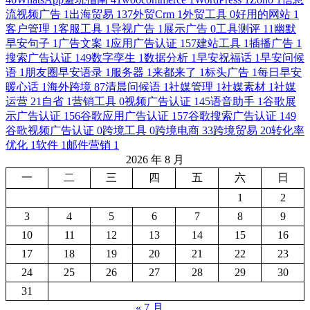
流视频广告
1
出海贸易
137
外贸Crm
1
外贸工具
0
好用的网站
1
客户管理
1
客服工具
1
导视广告
1
展示广告
0
工具测评
11
幽默
早安句子
1
广告文案
1
应用广告认证
157
建站工具
1
插播广告
1
搜索广告认证
149
数字孪生
1
数据分析
1
早安祝福话
1
早安问候
语
1
朋友圈早安语录
1
服务器
1
来都来了
1
标头广告
1
每日早安
暖心话
1
海外跨境
87
清晨问候语
1
社媒管理
1
社媒素材
1
社媒
运营
21
自省
1
营销工具
0
视频广告认证
145
语音助手
1
谷歌展
示广告认证
156
谷歌应用广告认证
157
谷歌搜索广告认证
149
谷歌视频广告认证
0
跨境工具
0
跨境电商
33
跨境贸易
20
转化率
优化
1
软件
1
邮件营销
1
2026 年 8 月
一
二
三
四
五
六
日
1
2
3
4
5
6
7
8
9
10
11
12
13
14
15
16
17
18
19
20
21
22
23
24
25
26
27
28
29
30
31
« 7 月