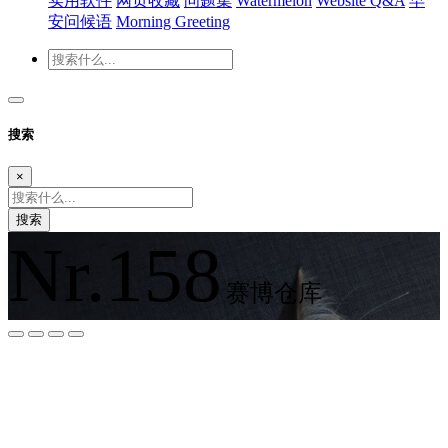
实用软件
网页收藏
问题集
Watermelon
Website Q&A
早
安问候语
Morning Greeting
搜索
×
搜索
Nr.158
赛博仓库
夜间模式
暗黑模式
Sans Serif
Serif
浅阴影
深阴影