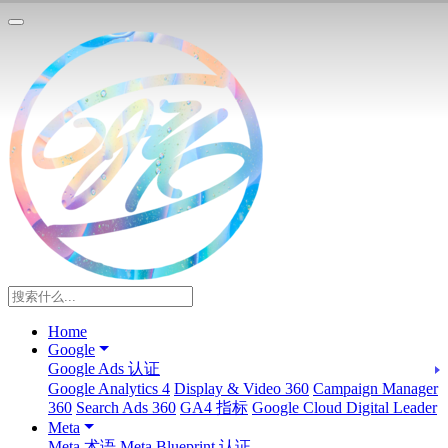
Home
Google
Google Ads 认证
Google Analytics 4
Display & Video 360
Campaign Manager
360
Search Ads 360
GA4 指标
Google Cloud Digital Leader
Meta
Meta 术语
Meta Blueprint 认证