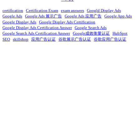
certification
Certification Exam
exam answers
Googld Display Ads
Google Ads
Google Ads 展示广告
Google Ads 应用广告
Google App Ads
Google Display Ads
Google Display Ads Certification
Google Display Ads Certification Answer
Google Search Ads
Google Search Ads Certification Answer
Google成效衡量认证
HubSpot
SEO
skillshop
应用广告认证
谷歌展示广告认证
谷歌应用广告认证