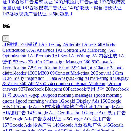
证
156
谷歌广告素材认证
145
谷歌应用广告认证
157
谷歌成效
衡量认证
163
谷歌搜索广告认证
149
谷歌线下销售增长认证
147
谷歌视频广告认证
145
问题集
1
标签
×
3D建模
1
404错误
1
Ab Testing
2
Afterlife
1
Ahrefs
68
Ahrefs
Certification
67
Ai Analytics
1
Ai Content
2
Ai Marketing
7
Ai
Optimization
1
Ai Prompts
1
Ai Seo
1
Ai Writing
2
Ai内容生成
1
Ai
营销
5
Brevo
2
Buffer
2
Campaign Manager 360
69
Canva Ai
1
certification
729
Certification Exam
223
Chatgpt
3
Claude
2
cloud-
digital-leader
100
CM360
69
Content Marketing
26
Copy Ai
2
Crm
2
Cro
1
daily inspiration
1
Data Analysis
4
digital marketing
87
Display
& Video 360
74
DV360
74
ecommerce
5
Email Marketing
2
exam
answers
937
Facebook Blueprint
80
Facebook使用技巧
20
Facebook
账号
20
GA4
76
gcp
100
good morning messages
1
good morning
quotes
1
good morning wishes
1
Googld Display Ads
156
Google
Ads
217
Google Ads AI技术辅助购物广告认证
127
Google Ads
AI赋能广告
143
Google Ads Certification
1
Google Ads 展示广告
156
Google Ads 广告素材认证
145
Google Ads 应用广告
157
Google Ads 搜索广告
149
Google Ads 视频广告
145
Google
AI Shopping Ads
103
Google AI Shopping Ads Certification