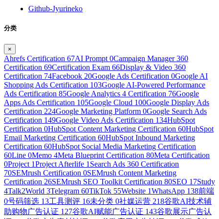
Github-Jyurineko
分类
×
Ahrefs Certification
67
AI Prompt
0
Campaign Manager 360
Certification
69
Certification Exam
66
Display & Video 360
Certification
74
Facebook
20
Google Ads Certification
0
Google AI
Shopping Ads Certification
103
Google AI-Powered Performance
Ads Certification
85
Google Analytics 4 Certification
76
Google
Apps Ads Certification
105
Google Cloud
100
Google Display Ads
Certification
224
Google Marketing Platform
0
Google Search Ads
Certification
149
Google Video Ads Certification
134
HubSpot
Certification
0
HubSpot Content Marketing Certification
60
HubSpot
Email Marketing Certification
60
HubSpot Inbound Marketing
Certification
60
HubSpot Social Media Marketing Certification
60
Line
0
Memo
4
Meta Blueprint Certification
80
Meta Certification
0
Project
1
Project Afterlife
1
Search Ads 360 Certification
70
SEMrush Certification
0
SEMrush Content Marketing
Certification
26
SEMrush SEO Toolkit Certification
80
SEO
17
Study
4
Talk2World
3
Telegram
60
TikTok
55
Website
1
WhatsApp
138
前端
0
号码筛选
13
工具测评
16
未分类
0
社媒运营
218
谷歌AI技术辅
助购物广告认证
127
谷歌AI赋能广告认证
143
谷歌展示广告认