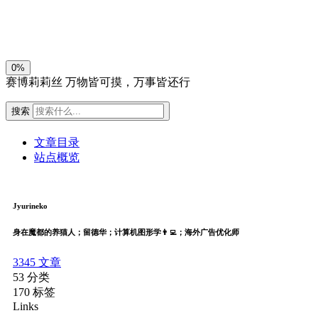
关闭
日落
暗化
灰度
0%
赛博莉莉丝
万物皆可摸，万事皆还行
搜索
文章目录
站点概览
Jyurineko
身在魔都的养猫人；留德华；计算机图形学👨‍💻；海外广告优化师
3345
文章
53
分类
170
标签
Links