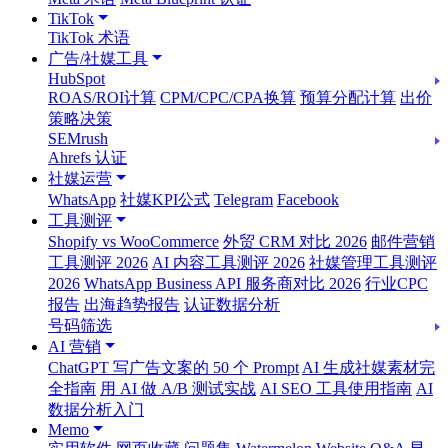
TikTok
TikTok 术语
广告/社媒工具
HubSpot
ROAS/ROI计算
CPM/CPC/CPA换算
预算分配计算
出价
策略决策
SEMrush
Ahrefs 认证
社媒运营
WhatsApp
社媒KPI公式
Telegram
Facebook
工具测评
Shopify vs WooCommerce
外贸 CRM 对比 2026
邮件营销
工具测评 2026
AI 内容工具测评 2026
社媒管理工具测评
2026
WhatsApp Business API 服务商对比 2026
行业CPC
报告
出海趋势报告
认证数据分析
号码筛选
AI 营销
ChatGPT 写广告文案的 50 个 Prompt
AI 生成社媒素材完
全指南
用 AI 做 A/B 测试实战
AI SEO 工具使用指南
AI
数据分析入门
Memo