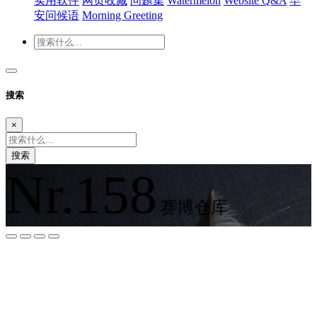
实用软件
网页收藏
问题集
Watermelon
Website Q&A
早
安问候语
Morning Greeting
搜索
×
搜索
Nr.158
赛博仓库
夜间模式
暗黑模式
Sans Serif
Serif
浅阴影
深阴影