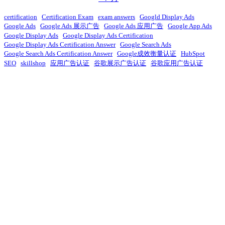
certification
Certification Exam
exam answers
Googld Display Ads
Google Ads
Google Ads 展示广告
Google Ads 应用广告
Google App Ads
Google Display Ads
Google Display Ads Certification
Google Display Ads Certification Answer
Google Search Ads
Google Search Ads Certification Answer
Google成效衡量认证
HubSpot
SEO
skillshop
应用广告认证
谷歌展示广告认证
谷歌应用广告认证