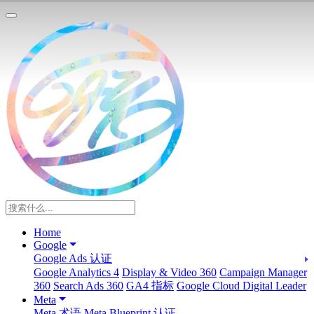
Home
Google
Google Ads 认证
Google Analytics 4
Display & Video 360
Campaign Manager
360
Search Ads 360
GA4 指标
Google Cloud Digital Leader
Meta
Meta 术语
Meta Blueprint 认证