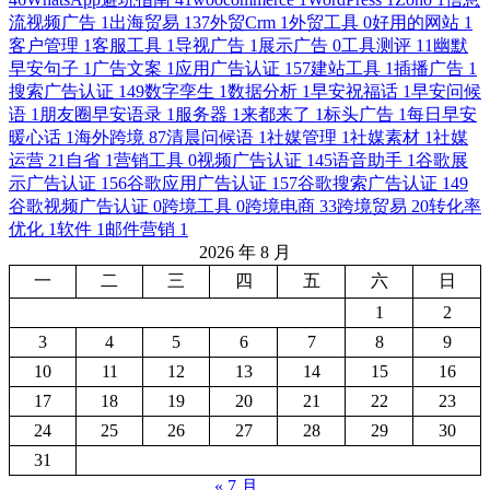
流视频广告
1
出海贸易
137
外贸Crm
1
外贸工具
0
好用的网站
1
客户管理
1
客服工具
1
导视广告
1
展示广告
0
工具测评
11
幽默
早安句子
1
广告文案
1
应用广告认证
157
建站工具
1
插播广告
1
搜索广告认证
149
数字孪生
1
数据分析
1
早安祝福话
1
早安问候
语
1
朋友圈早安语录
1
服务器
1
来都来了
1
标头广告
1
每日早安
暖心话
1
海外跨境
87
清晨问候语
1
社媒管理
1
社媒素材
1
社媒
运营
21
自省
1
营销工具
0
视频广告认证
145
语音助手
1
谷歌展
示广告认证
156
谷歌应用广告认证
157
谷歌搜索广告认证
149
谷歌视频广告认证
0
跨境工具
0
跨境电商
33
跨境贸易
20
转化率
优化
1
软件
1
邮件营销
1
2026 年 8 月
一
二
三
四
五
六
日
1
2
3
4
5
6
7
8
9
10
11
12
13
14
15
16
17
18
19
20
21
22
23
24
25
26
27
28
29
30
31
« 7 月