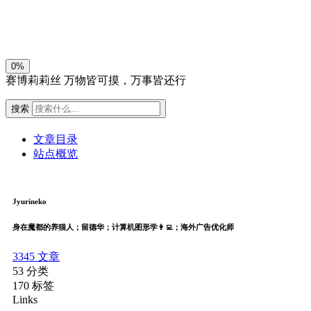
关闭
日落
暗化
灰度
0%
赛博莉莉丝
万物皆可摸，万事皆还行
搜索
文章目录
站点概览
Jyurineko
身在魔都的养猫人；留德华；计算机图形学👨‍💻；海外广告优化师
3345
文章
53
分类
170
标签
Links