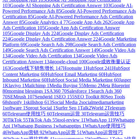
103
Google AI Shopping Ads Certification Answer
103
Google AI-
Powered Performance Ads
85
Google AI-Powered Performance Ads
Certification
85
Google AI-Powered Performance Ads Certification
Answer
85
Google Analytics 4
77
Google App Ads
262
Google App
Ads Certification
105
Google App Ads Certification Answer
105
Google Display Ads
224
Google Display Ads Certification
224
Google Display Ads Certification Answer
224
Google Marketing
Platform
69
Google Search Ads
298
Google Search Ads Certification
149
Google Search Ads Certification Answer
149
Google Video Ads
134
Google Video Ads Certification
134
Google Video Ads
Certification Answer
134
google-cloud
100
Google成效衡量认证
163
Google线下销售增长
147
Hootsuite
1
HubSpot
241
HubSpot
Content Marketing
60
HubSpot Email Marketing
60
HubSpot
Inbound Marketing
60
HubSpot Social Media Marketing
60
Jasper
1
Klaviyo
1
Mailchimp
1
Media Buying
55
Memo
2
Meta Blueprint
80
morning blessings
1
SA360
70
Salesforce
1
Search Ads 360
70
SEMrush
107
Sendgrid
1
SEO
155
SEO Toolkit
80
Seo Tools
68
shopify
1
skillshop
613
Social Media
2
socialmediamarketing
1
software
1
Sprout Social
1
Surfer Seo
1
Talk2World
2
Telegram
60
Telegram使用技巧
60
Telegram运营
30
Telegram运营技巧
30
TikTok
55
TikTok Ads
55
tool-review
11
WhatsApp
119
Whatsapp
Api
1
Whatsapp Business
1
whatsapptips
1
WhatsApp使用技巧
46
WhatsApp营销
92
WhatsApp运营
51
WhatsApp运营技巧
46
WhatsApp避坑指南
41
woocommerce
1
WordPress
1
Zoho
1
信息