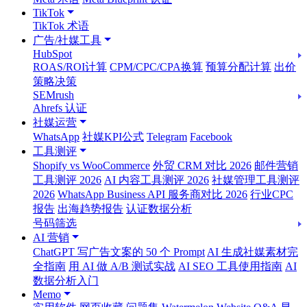
TikTok
TikTok 术语
广告/社媒工具
HubSpot
ROAS/ROI计算
CPM/CPC/CPA换算
预算分配计算
出价
策略决策
SEMrush
Ahrefs 认证
社媒运营
WhatsApp
社媒KPI公式
Telegram
Facebook
工具测评
Shopify vs WooCommerce
外贸 CRM 对比 2026
邮件营销
工具测评 2026
AI 内容工具测评 2026
社媒管理工具测评
2026
WhatsApp Business API 服务商对比 2026
行业CPC
报告
出海趋势报告
认证数据分析
号码筛选
AI 营销
ChatGPT 写广告文案的 50 个 Prompt
AI 生成社媒素材完
全指南
用 AI 做 A/B 测试实战
AI SEO 工具使用指南
AI
数据分析入门
Memo