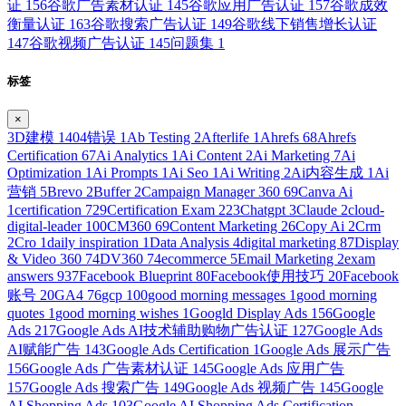
证
156
谷歌广告素材认证
145
谷歌应用广告认证
157
谷歌成效
衡量认证
163
谷歌搜索广告认证
149
谷歌线下销售增长认证
147
谷歌视频广告认证
145
问题集
1
标签
×
3D建模
1
404错误
1
Ab Testing
2
Afterlife
1
Ahrefs
68
Ahrefs
Certification
67
Ai Analytics
1
Ai Content
2
Ai Marketing
7
Ai
Optimization
1
Ai Prompts
1
Ai Seo
1
Ai Writing
2
Ai内容生成
1
Ai
营销
5
Brevo
2
Buffer
2
Campaign Manager 360
69
Canva Ai
1
certification
729
Certification Exam
223
Chatgpt
3
Claude
2
cloud-
digital-leader
100
CM360
69
Content Marketing
26
Copy Ai
2
Crm
2
Cro
1
daily inspiration
1
Data Analysis
4
digital marketing
87
Display
& Video 360
74
DV360
74
ecommerce
5
Email Marketing
2
exam
answers
937
Facebook Blueprint
80
Facebook使用技巧
20
Facebook
账号
20
GA4
76
gcp
100
good morning messages
1
good morning
quotes
1
good morning wishes
1
Googld Display Ads
156
Google
Ads
217
Google Ads AI技术辅助购物广告认证
127
Google Ads
AI赋能广告
143
Google Ads Certification
1
Google Ads 展示广告
156
Google Ads 广告素材认证
145
Google Ads 应用广告
157
Google Ads 搜索广告
149
Google Ads 视频广告
145
Google
AI Shopping Ads
103
Google AI Shopping Ads Certification