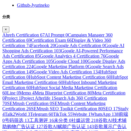
Github-Jyurineko
分类
×
Ahrefs Certification
67
AI Prompt
0
Campaign Manager 360
Certification
69
Certification Exam
66
Display & Video 360
Certification
74
Facebook
20
Google Ads Certification
0
Google AI
Shopping Ads Certification
103
Google AI-Powered Performance
Ads Certification
85
Google Analytics 4 Certification
76
Google
Apps Ads Certification
105
Google Cloud
100
Google Display Ads
Certification
224
Google Marketing Platform
0
Google Search Ads
Certification
149
Google Video Ads Certification
134
HubSpot
Certification
0
HubSpot Content Marketing Certification
60
HubSpot
Email Marketing Certification
60
HubSpot Inbound Marketing
Certification
60
HubSpot Social Media Marketing Certification
60
Line
0
Memo
4
Meta Blueprint Certification
80
Meta Certification
0
Project
1
Project Afterlife
1
Search Ads 360 Certification
70
SEMrush Certification
0
SEMrush Content Marketing
Certification
26
SEMrush SEO Toolkit Certification
80
SEO
17
Study
4
Talk2World
3
Telegram
60
TikTok
55
Website
1
WhatsApp
138
前端
0
号码筛选
13
工具测评
16
未分类
0
社媒运营
218
谷歌AI技术辅
助购物广告认证
127
谷歌AI赋能广告认证
143
谷歌展示广告认