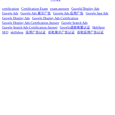
certification
Certification Exam
exam answers
Googld Display Ads
Google Ads
Google Ads 展示广告
Google Ads 应用广告
Google App Ads
Google Display Ads
Google Display Ads Certification
Google Display Ads Certification Answer
Google Search Ads
Google Search Ads Certification Answer
Google成效衡量认证
HubSpot
SEO
skillshop
应用广告认证
谷歌展示广告认证
谷歌应用广告认证