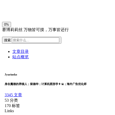
关闭
日落
暗化
灰度
0%
赛博莉莉丝
万物皆可摸，万事皆还行
搜索
文章目录
站点概览
Jyurineko
身在魔都的养猫人；留德华；计算机图形学👨‍💻；海外广告优化师
3345
文章
53
分类
170
标签
Links