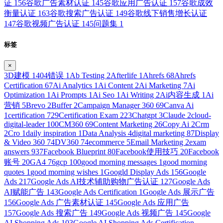
证
156
谷歌广告素材认证
145
谷歌应用广告认证
157
谷歌成效
衡量认证
163
谷歌搜索广告认证
149
谷歌线下销售增长认证
147
谷歌视频广告认证
145
问题集
1
标签
×
3D建模
1
404错误
1
Ab Testing
2
Afterlife
1
Ahrefs
68
Ahrefs
Certification
67
Ai Analytics
1
Ai Content
2
Ai Marketing
7
Ai
Optimization
1
Ai Prompts
1
Ai Seo
1
Ai Writing
2
Ai内容生成
1
Ai
营销
5
Brevo
2
Buffer
2
Campaign Manager 360
69
Canva Ai
1
certification
729
Certification Exam
223
Chatgpt
3
Claude
2
cloud-
digital-leader
100
CM360
69
Content Marketing
26
Copy Ai
2
Crm
2
Cro
1
daily inspiration
1
Data Analysis
4
digital marketing
87
Display
& Video 360
74
DV360
74
ecommerce
5
Email Marketing
2
exam
answers
937
Facebook Blueprint
80
Facebook使用技巧
20
Facebook
账号
20
GA4
76
gcp
100
good morning messages
1
good morning
quotes
1
good morning wishes
1
Googld Display Ads
156
Google
Ads
217
Google Ads AI技术辅助购物广告认证
127
Google Ads
AI赋能广告
143
Google Ads Certification
1
Google Ads 展示广告
156
Google Ads 广告素材认证
145
Google Ads 应用广告
157
Google Ads 搜索广告
149
Google Ads 视频广告
145
Google
AI Shopping Ads
103
Google AI Shopping Ads Certification