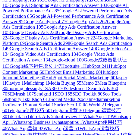
103
Google AI Shopping Ads Certification Answer
103
Google AI-
Powered Performance Ads
85
Google AI-Powered Performance Ads
Certification
85
Google AI-Powered Performance Ads Certification
Answer
85
Google Analytics 4
77
Google App Ads
262
Google App
Ads Certification
105
Google App Ads Certification Answer
105
Google Display Ads
224
Google Display Ads Certification
224
Google Display Ads Certification Answer
224
Google Marketing
Platform
69
Google Search Ads
298
Google Search Ads Certification
149
Google Search Ads Certification Answer
149
Google Video Ads
134
Google Video Ads Certification
134
Google Video Ads
Certification Answer
134
google-cloud
100
Google成效衡量认证
163
Google线下销售增长
147
Hootsuite
1
HubSpot
241
HubSpot
Content Marketing
60
HubSpot Email Marketing
60
HubSpot
Inbound Marketing
60
HubSpot Social Media Marketing
60
Jasper
1
Klaviyo
1
Mailchimp
1
Media Buying
55
Memo
2
Meta Blueprint
80
morning blessings
1
SA360
70
Salesforce
1
Search Ads 360
70
SEMrush
107
Sendgrid
1
SEO
155
SEO Toolkit
80
Seo Tools
68
shopify
1
skillshop
613
Social Media
2
socialmediamarketing
1
software
1
Sprout Social
1
Surfer Seo
1
Talk2World
2
Telegram
60
Telegram使用技巧
60
Telegram运营
30
Telegram运营技巧
30
TikTok
55
TikTok Ads
55
tool-review
11
WhatsApp
119
Whatsapp
Api
1
Whatsapp Business
1
whatsapptips
1
WhatsApp使用技巧
46
WhatsApp营销
92
WhatsApp运营
51
WhatsApp运营技巧
46
WhatsApp避坑指南
41
woocommerce
1
WordPress
1
Zoho
1
信息