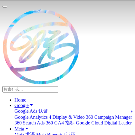
Home
Google
Google Ads 认证
Google Analytics 4
Display & Video 360
Campaign Manager
360
Search Ads 360
GA4 指标
Google Cloud Digital Leader
Meta
Meta 术语
Meta Blueprint 认证