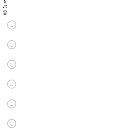
🍦
🍉
😣