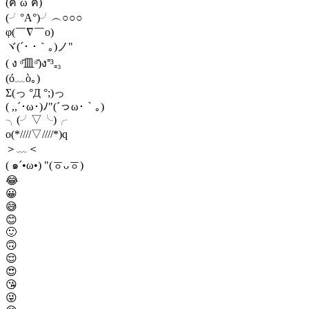
(ฅ´ω`ฅ)
(╯°A°)╯︵○○○
φ(￣∇￣o)
ヾ(´･ ･｀｡)ノ"
( ง ᵒ̌皿ᵒ̌)ง⁼³₌₃
(ó﹏ò｡)
Σ(っ °Д °;)っ
( ,,´･ω･)ﾉ"(´っω･｀｡)
╮(╯▽╰)╭
o(*////▽////*)q
＞﹏＜
( ๑´•ω•) "(ㆆᴗㆆ)
😂
😀
😅
😊
🙂
🙃
😌
😍
😘
😜