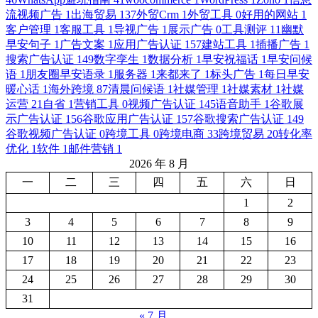
流视频广告
1
出海贸易
137
外贸Crm
1
外贸工具
0
好用的网站
1
客户管理
1
客服工具
1
导视广告
1
展示广告
0
工具测评
11
幽默
早安句子
1
广告文案
1
应用广告认证
157
建站工具
1
插播广告
1
搜索广告认证
149
数字孪生
1
数据分析
1
早安祝福话
1
早安问候
语
1
朋友圈早安语录
1
服务器
1
来都来了
1
标头广告
1
每日早安
暖心话
1
海外跨境
87
清晨问候语
1
社媒管理
1
社媒素材
1
社媒
运营
21
自省
1
营销工具
0
视频广告认证
145
语音助手
1
谷歌展
示广告认证
156
谷歌应用广告认证
157
谷歌搜索广告认证
149
谷歌视频广告认证
0
跨境工具
0
跨境电商
33
跨境贸易
20
转化率
优化
1
软件
1
邮件营销
1
2026 年 8 月
一
二
三
四
五
六
日
1
2
3
4
5
6
7
8
9
10
11
12
13
14
15
16
17
18
19
20
21
22
23
24
25
26
27
28
29
30
31
« 7 月