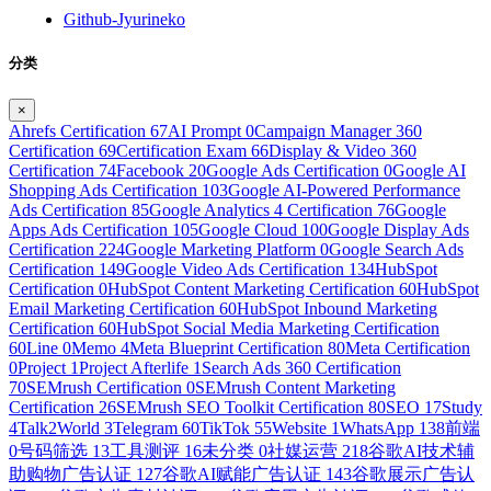
Github-Jyurineko
分类
×
Ahrefs Certification
67
AI Prompt
0
Campaign Manager 360
Certification
69
Certification Exam
66
Display & Video 360
Certification
74
Facebook
20
Google Ads Certification
0
Google AI
Shopping Ads Certification
103
Google AI-Powered Performance
Ads Certification
85
Google Analytics 4 Certification
76
Google
Apps Ads Certification
105
Google Cloud
100
Google Display Ads
Certification
224
Google Marketing Platform
0
Google Search Ads
Certification
149
Google Video Ads Certification
134
HubSpot
Certification
0
HubSpot Content Marketing Certification
60
HubSpot
Email Marketing Certification
60
HubSpot Inbound Marketing
Certification
60
HubSpot Social Media Marketing Certification
60
Line
0
Memo
4
Meta Blueprint Certification
80
Meta Certification
0
Project
1
Project Afterlife
1
Search Ads 360 Certification
70
SEMrush Certification
0
SEMrush Content Marketing
Certification
26
SEMrush SEO Toolkit Certification
80
SEO
17
Study
4
Talk2World
3
Telegram
60
TikTok
55
Website
1
WhatsApp
138
前端
0
号码筛选
13
工具测评
16
未分类
0
社媒运营
218
谷歌AI技术辅
助购物广告认证
127
谷歌AI赋能广告认证
143
谷歌展示广告认