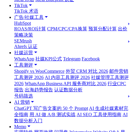
TikTok
TikTok 术语
广告/社媒工具
HubSpot
ROAS/ROI计算
CPM/CPC/CPA换算
预算分配计算
出价
策略决策
SEMrush
Ahrefs 认证
社媒运营
WhatsApp
社媒KPI公式
Telegram
Facebook
工具测评
Shopify vs WooCommerce
外贸 CRM 对比 2026
邮件营销
工具测评 2026
AI 内容工具测评 2026
社媒管理工具测评
2026
WhatsApp Business API 服务商对比 2026
行业CPC
报告
出海趋势报告
认证数据分析
号码筛选
AI 营销
ChatGPT 写广告文案的 50 个 Prompt
AI 生成社媒素材完
全指南
用 AI 做 A/B 测试实战
AI SEO 工具使用指南
AI
数据分析入门
Memo