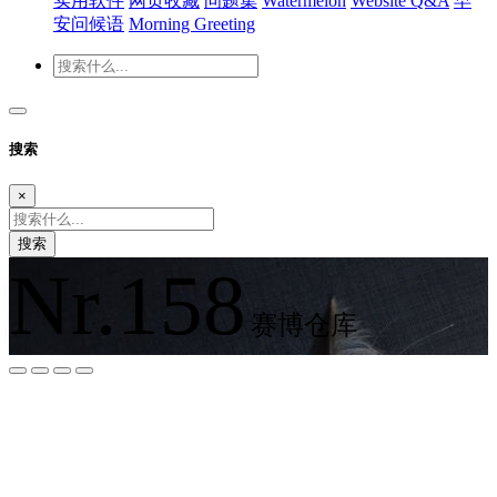
实用软件
网页收藏
问题集
Watermelon
Website Q&A
早
安问候语
Morning Greeting
搜索
×
搜索
Nr.158
赛博仓库
夜间模式
暗黑模式
Sans Serif
Serif
浅阴影
深阴影