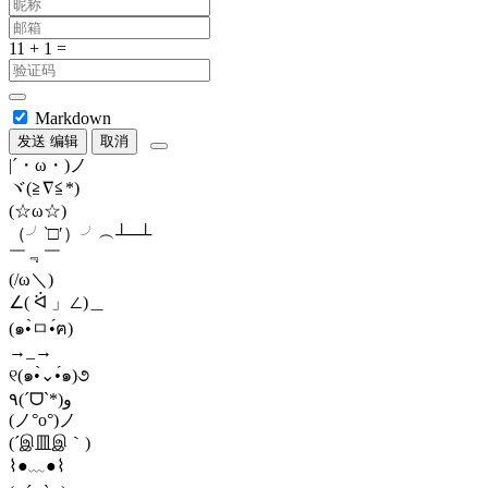
Markdown
发送
编辑
取消
|´・ω・)ノ
ヾ(≧∇≦*)ゝ
(☆ω☆)
（╯‵□′）╯︵┴─┴
￣﹃￣
(/ω＼)
∠( ᐛ 」∠)＿
(๑•̀ㅁ•́ฅ)
→_→
୧(๑•̀⌄•́๑)૭
٩(ˊᗜˋ*)و
(ノ°ο°)ノ
(´இ皿இ｀)
⌇●﹏●⌇