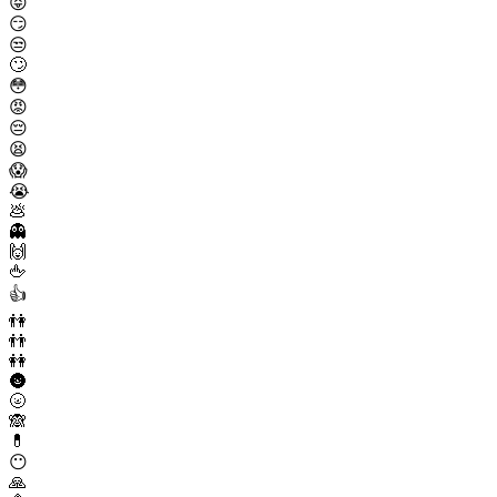
😝
😏
😒
🙄
😳
😡
😔
😫
😱
😭
💩
👻
🙌
🖕
👍
👫
👬
👭
🌚
🌝
🙈
💊
😶
🙏