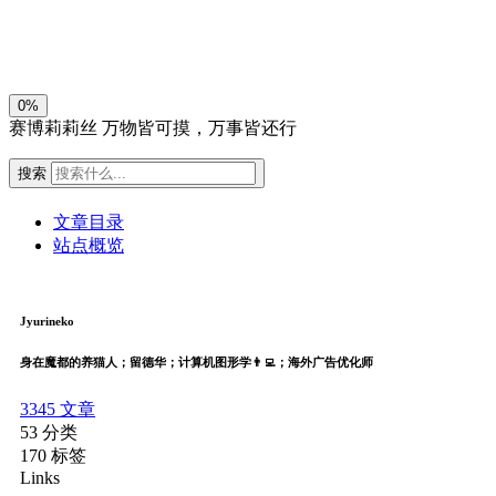
关闭
日落
暗化
灰度
0%
赛博莉莉丝
万物皆可摸，万事皆还行
搜索
文章目录
站点概览
Jyurineko
身在魔都的养猫人；留德华；计算机图形学👨‍💻；海外广告优化师
3345
文章
53
分类
170
标签
Links