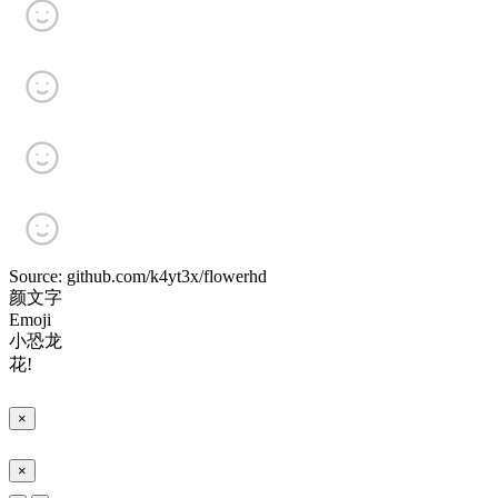
Source: github.com/k4yt3x/flowerhd
颜文字
Emoji
小恐龙
花!
×
×