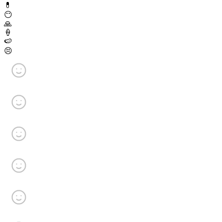
💊
😶
🙏
🍦
🍉
😣