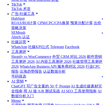
TikTok
TikTok 术语
广告/社媒工具
HubSpot
ROAS/ROI计算
CPM/CPC/CPA换算
预算分配计算
出价
策略决策
SEMrush
Ahrefs 认证
社媒运营
WhatsApp
社媒KPI公式
Telegram
Facebook
工具测评
Shopify vs WooCommerce
外贸 CRM 对比 2026
邮件营销
工具测评 2026
AI 内容工具测评 2026
社媒管理工具测评
2026
WhatsApp Business API 服务商对比 2026
行业CPC
报告
出海趋势报告
认证数据分析
号码筛选
AI 营销
ChatGPT 写广告文案的 50 个 Prompt
AI 生成社媒素材完
全指南
用 AI 做 A/B 测试实战
AI SEO 工具使用指南
AI
数据分析入门
Memo