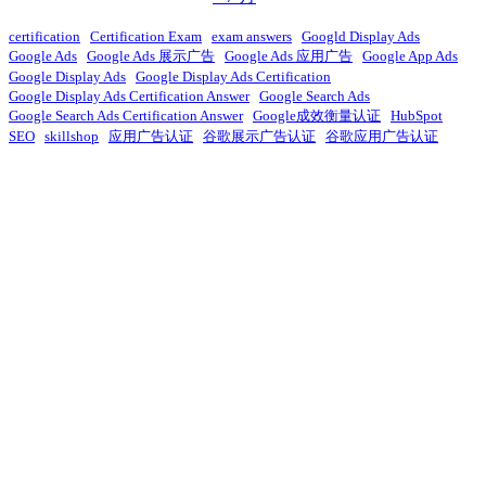
certification
Certification Exam
exam answers
Googld Display Ads
Google Ads
Google Ads 展示广告
Google Ads 应用广告
Google App Ads
Google Display Ads
Google Display Ads Certification
Google Display Ads Certification Answer
Google Search Ads
Google Search Ads Certification Answer
Google成效衡量认证
HubSpot
SEO
skillshop
应用广告认证
谷歌展示广告认证
谷歌应用广告认证