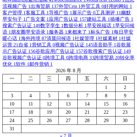
流视频广告
1
出海贸易
137
外贸Crm
1
外贸工具
0
好用的网站
1
客户管理
1
客服工具
1
导视广告
1
展示广告
0
工具测评
11
幽默
早安句子
1
广告文案
1
应用广告认证
157
建站工具
1
插播广告
1
搜索广告认证
149
数字孪生
1
数据分析
1
早安祝福话
1
早安问候
语
1
朋友圈早安语录
1
服务器
1
来都来了
1
标头广告
1
每日早安
暖心话
1
海外跨境
87
清晨问候语
1
社媒管理
1
社媒素材
1
社媒
运营
21
自省
1
营销工具
0
视频广告认证
145
语音助手
1
谷歌展
示广告认证
156
谷歌应用广告认证
157
谷歌搜索广告认证
149
谷歌视频广告认证
0
跨境工具
0
跨境电商
33
跨境贸易
20
转化率
优化
1
软件
1
邮件营销
1
2026 年 8 月
一
二
三
四
五
六
日
1
2
3
4
5
6
7
8
9
10
11
12
13
14
15
16
17
18
19
20
21
22
23
24
25
26
27
28
29
30
31
« 7 月