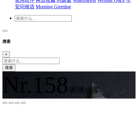
实用软件
网页收藏
问题集
Watermelon
Website Q&A
早
安问候语
Morning Greeting
搜索
×
搜索
Nr.158
赛博仓库
夜间模式
暗黑模式
Sans Serif
Serif
浅阴影
深阴影