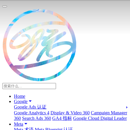
Home
Google
Google Ads 认证
Google Analytics 4
Display & Video 360
Campaign Manager
360
Search Ads 360
GA4 指标
Google Cloud Digital Leader
Meta
Meta 术语
Meta Blueprint 认证