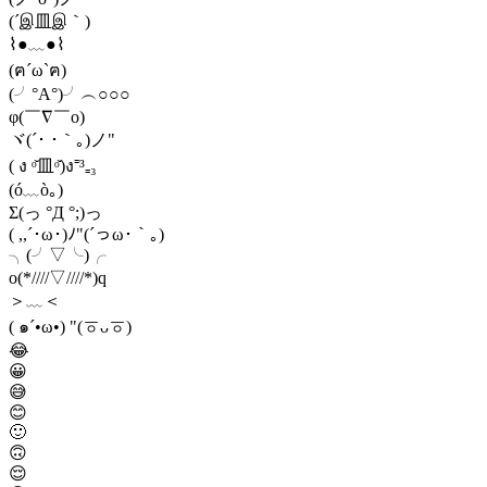
(´இ皿இ｀)
⌇●﹏●⌇
(ฅ´ω`ฅ)
(╯°A°)╯︵○○○
φ(￣∇￣o)
ヾ(´･ ･｀｡)ノ"
( ง ᵒ̌皿ᵒ̌)ง⁼³₌₃
(ó﹏ò｡)
Σ(っ °Д °;)っ
( ,,´･ω･)ﾉ"(´っω･｀｡)
╮(╯▽╰)╭
o(*////▽////*)q
＞﹏＜
( ๑´•ω•) "(ㆆᴗㆆ)
😂
😀
😅
😊
🙂
🙃
😌