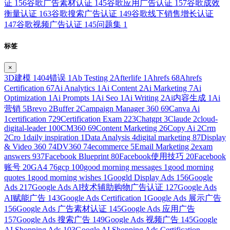
证
156
谷歌广告素材认证
145
谷歌应用广告认证
157
谷歌成效
衡量认证
163
谷歌搜索广告认证
149
谷歌线下销售增长认证
147
谷歌视频广告认证
145
问题集
1
标签
×
3D建模
1
404错误
1
Ab Testing
2
Afterlife
1
Ahrefs
68
Ahrefs
Certification
67
Ai Analytics
1
Ai Content
2
Ai Marketing
7
Ai
Optimization
1
Ai Prompts
1
Ai Seo
1
Ai Writing
2
Ai内容生成
1
Ai
营销
5
Brevo
2
Buffer
2
Campaign Manager 360
69
Canva Ai
1
certification
729
Certification Exam
223
Chatgpt
3
Claude
2
cloud-
digital-leader
100
CM360
69
Content Marketing
26
Copy Ai
2
Crm
2
Cro
1
daily inspiration
1
Data Analysis
4
digital marketing
87
Display
& Video 360
74
DV360
74
ecommerce
5
Email Marketing
2
exam
answers
937
Facebook Blueprint
80
Facebook使用技巧
20
Facebook
账号
20
GA4
76
gcp
100
good morning messages
1
good morning
quotes
1
good morning wishes
1
Googld Display Ads
156
Google
Ads
217
Google Ads AI技术辅助购物广告认证
127
Google Ads
AI赋能广告
143
Google Ads Certification
1
Google Ads 展示广告
156
Google Ads 广告素材认证
145
Google Ads 应用广告
157
Google Ads 搜索广告
149
Google Ads 视频广告
145
Google
AI Shopping Ads
103
Google AI Shopping Ads Certification