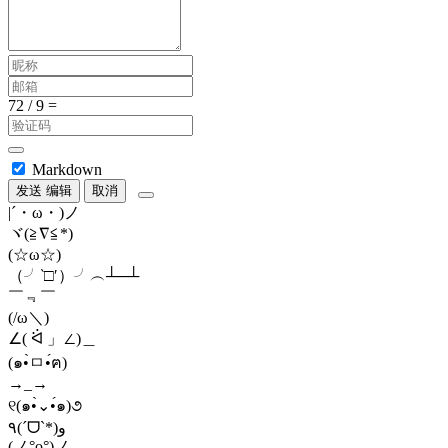
Markdown
发送
编辑
取消
|´・ω・)ノ
ヾ(≧∇≦*)ゝ
(☆ω☆)
（╯‵□′）╯︵┴─┴
￣﹃￣
(/ω＼)
∠( ᐛ 」∠)＿
(๑•̀ㅁ•́ฅ)
→_→
୧(๑•̀⌄•́๑)૭
٩(ˊᗜˋ*)و
(ノ°ο°)ノ