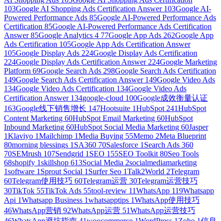
103
Google AI Shopping Ads Certification Answer
103
Google AI-
Powered Performance Ads
85
Google AI-Powered Performance Ads
Certification
85
Google AI-Powered Performance Ads Certification
Answer
85
Google Analytics 4
77
Google App Ads
262
Google App
Ads Certification
105
Google App Ads Certification Answer
105
Google Display Ads
224
Google Display Ads Certification
224
Google Display Ads Certification Answer
224
Google Marketing
Platform
69
Google Search Ads
298
Google Search Ads Certification
149
Google Search Ads Certification Answer
149
Google Video Ads
134
Google Video Ads Certification
134
Google Video Ads
Certification Answer
134
google-cloud
100
Google成效衡量认证
163
Google线下销售增长
147
Hootsuite
1
HubSpot
241
HubSpot
Content Marketing
60
HubSpot Email Marketing
60
HubSpot
Inbound Marketing
60
HubSpot Social Media Marketing
60
Jasper
1
Klaviyo
1
Mailchimp
1
Media Buying
55
Memo
2
Meta Blueprint
80
morning blessings
1
SA360
70
Salesforce
1
Search Ads 360
70
SEMrush
107
Sendgrid
1
SEO
155
SEO Toolkit
80
Seo Tools
68
shopify
1
skillshop
613
Social Media
2
socialmediamarketing
1
software
1
Sprout Social
1
Surfer Seo
1
Talk2World
2
Telegram
60
Telegram使用技巧
60
Telegram运营
30
Telegram运营技巧
30
TikTok
55
TikTok Ads
55
tool-review
11
WhatsApp
119
Whatsapp
Api
1
Whatsapp Business
1
whatsapptips
1
WhatsApp使用技巧
46
WhatsApp营销
92
WhatsApp运营
51
WhatsApp运营技巧
46
WhatsApp避坑指南
41
woocommerce
1
WordPress
1
Zoho
1
信息