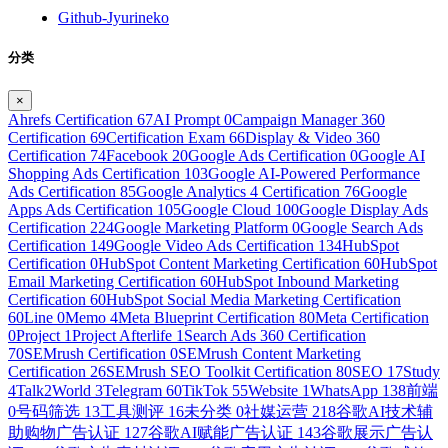
Github-Jyurineko
分类
×
Ahrefs Certification
67
AI Prompt
0
Campaign Manager 360
Certification
69
Certification Exam
66
Display & Video 360
Certification
74
Facebook
20
Google Ads Certification
0
Google AI
Shopping Ads Certification
103
Google AI-Powered Performance
Ads Certification
85
Google Analytics 4 Certification
76
Google
Apps Ads Certification
105
Google Cloud
100
Google Display Ads
Certification
224
Google Marketing Platform
0
Google Search Ads
Certification
149
Google Video Ads Certification
134
HubSpot
Certification
0
HubSpot Content Marketing Certification
60
HubSpot
Email Marketing Certification
60
HubSpot Inbound Marketing
Certification
60
HubSpot Social Media Marketing Certification
60
Line
0
Memo
4
Meta Blueprint Certification
80
Meta Certification
0
Project
1
Project Afterlife
1
Search Ads 360 Certification
70
SEMrush Certification
0
SEMrush Content Marketing
Certification
26
SEMrush SEO Toolkit Certification
80
SEO
17
Study
4
Talk2World
3
Telegram
60
TikTok
55
Website
1
WhatsApp
138
前端
0
号码筛选
13
工具测评
16
未分类
0
社媒运营
218
谷歌AI技术辅
助购物广告认证
127
谷歌AI赋能广告认证
143
谷歌展示广告认