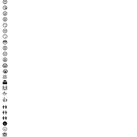
😍
😘
😜
😝
😏
😒
🙄
😳
😡
😔
😫
😱
😭
💩
👻
🙌
🖕
👍
👫
👬
👭
🌚
🌝
🙈