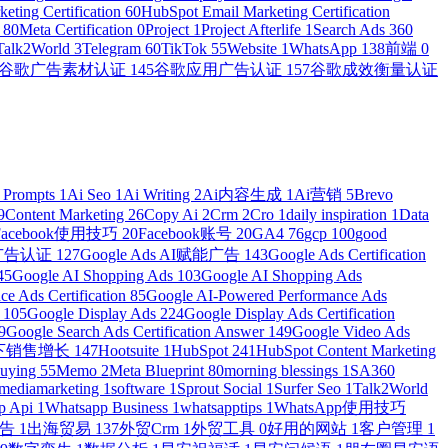
eting Certification
60
HubSpot Email Marketing Certification
n
80
Meta Certification
0
Project
1
Project Afterlife
1
Search Ads 360
Talk2World
3
Telegram
60
TikTok
55
Website
1
WhatsApp
138
前端
0
谷歌广告素材认证
145
谷歌应用广告认证
157
谷歌成效衡量认证
 Prompts
1
Ai Seo
1
Ai Writing
2
Ai内容生成
1
Ai营销
5
Brevo
9
Content Marketing
26
Copy Ai
2
Crm
2
Cro
1
daily inspiration
1
Data
Facebook使用技巧
20
Facebook账号
20
GA4
76
gcp
100
good
物广告认证
127
Google Ads AI赋能广告
143
Google Ads Certification
45
Google AI Shopping Ads
103
Google AI Shopping Ads
e Ads Certification
85
Google AI-Powered Performance Ads
r
105
Google Display Ads
224
Google Display Ads Certification
9
Google Search Ads Certification Answer
149
Google Video Ads
e线下销售增长
147
Hootsuite
1
HubSpot
241
HubSpot Content Marketing
Buying
55
Memo
2
Meta Blueprint
80
morning blessings
1
SA360
lmediamarketing
1
software
1
Sprout Social
1
Surfer Seo
1
Talk2World
p Api
1
Whatsapp Business
1
whatsapptips
1
WhatsApp使用技巧
广告
1
出海贸易
137
外贸Crm
1
外贸工具
0
好用的网站
1
客户管理
1