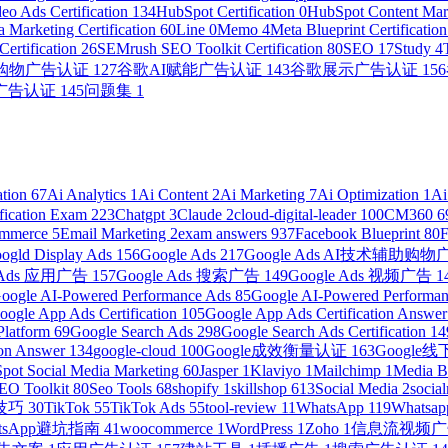
eo Ads Certification
134
HubSpot Certification
0
HubSpot Content Mark
 Marketing Certification
60
Line
0
Memo
4
Meta Blueprint Certificatio
ertification
26
SEMrush SEO Toolkit Certification
80
SEO
17
Study
4
助购物广告认证
127
谷歌AI赋能广告认证
143
谷歌展示广告认证
156
广告认证
145
问题集
1
ation
67
Ai Analytics
1
Ai Content
2
Ai Marketing
7
Ai Optimization
1
Ai
ification Exam
223
Chatgpt
3
Claude
2
cloud-digital-leader
100
CM360
6
ommerce
5
Email Marketing
2
exam answers
937
Facebook Blueprint
80
ogld Display Ads
156
Google Ads
217
Google Ads AI技术辅助购
e Ads 应用广告
157
Google Ads 搜索广告
149
Google Ads 视频广告
1
oogle AI-Powered Performance Ads
85
Google AI-Powered Performanc
oogle App Ads Certification
105
Google App Ads Certification Answe
Platform
69
Google Search Ads
298
Google Search Ads Certification
14
ion Answer
134
google-cloud
100
Google成效衡量认证
163
Googl
pot Social Media Marketing
60
Jasper
1
Klaviyo
1
Mailchimp
1
Media 
EO Toolkit
80
Seo Tools
68
shopify
1
skillshop
613
Social Media
2
socia
营技巧
30
TikTok
55
TikTok Ads
55
tool-review
11
WhatsApp
119
Whatsap
atsApp避坑指南
41
woocommerce
1
WordPress
1
Zoho
1
信息流视频