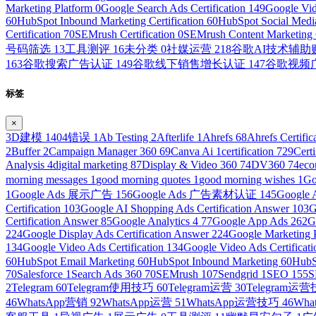
Marketing Platform
0
Google Search Ads Certification
149
Google Vid
60
HubSpot Inbound Marketing Certification
60
HubSpot Social Media
Certification
70
SEMrush Certification
0
SEMrush Content Marketing C
号码筛选
13
工具测评
16
未分类
0
社媒运营
218
谷歌AI技术辅
163
谷歌搜索广告认证
149
谷歌线下销售增长认证
147
谷歌视频
标签
×
3D建模
1
404错误
1
Ab Testing
2
Afterlife
1
Ahrefs
68
Ahrefs Certific
2
Buffer
2
Campaign Manager 360
69
Canva Ai
1
certification
729
Cert
Analysis
4
digital marketing
87
Display & Video 360
74
DV360
74
ec
morning messages
1
good morning quotes
1
good morning wishes
1
Go
1
Google Ads 展示广告
156
Google Ads 广告素材认证
145
Googl
Certification
103
Google AI Shopping Ads Certification Answer
103
G
Certification Answer
85
Google Analytics 4
77
Google App Ads
262
G
224
Google Display Ads Certification Answer
224
Google Marketing 
134
Google Video Ads Certification
134
Google Video Ads Certificat
60
HubSpot Email Marketing
60
HubSpot Inbound Marketing
60
HubS
70
Salesforce
1
Search Ads 360
70
SEMrush
107
Sendgrid
1
SEO
155
S
2
Telegram
60
Telegram使用技巧
60
Telegram运营
30
Telegram运
46
WhatsApp营销
92
WhatsApp运营
51
WhatsApp运营技巧
46
Wh