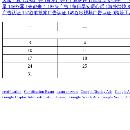
客服工具
1
导视广告
1
展示广告
0
工具测评
11
幽默早安句子
1
广
录
1
服务器
1
来都来了
1
标头广告
1
每日早安暖心话
1
海外跨境
8
广告认证
157
谷歌搜索广告认证
149
谷歌视频广告认证
0
跨境工
一
二
3
4
10
11
17
18
24
25
31
certification
Certification Exam
exam answers
Googld Display Ads
Google A
Google Display Ads Certification Answer
Google Search Ads
Google Search Ads