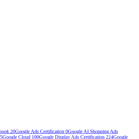
book
20
Google Ads Certification
0
Google AI Shopping Ads
5
Google Cloud
100
Google Display Ads Certification
224
Google