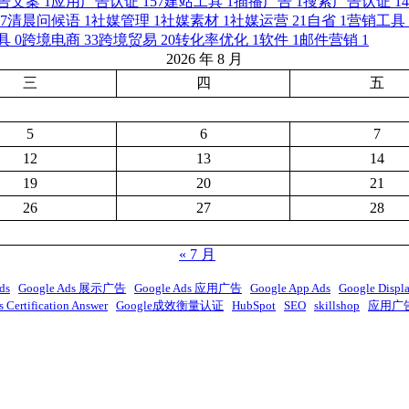
告文案
1
应用广告认证
157
建站工具
1
插播广告
1
搜索广告认证
14
7
清晨问候语
1
社媒管理
1
社媒素材
1
社媒运营
21
自省
1
营销工具
具
0
跨境电商
33
跨境贸易
20
转化率优化
1
软件
1
邮件营销
1
2026 年 8 月
三
四
五
5
6
7
12
13
14
19
20
21
26
27
28
« 7 月
ds
Google Ads 展示广告
Google Ads 应用广告
Google App Ads
Google Displ
 Certification Answer
Google成效衡量认证
HubSpot
SEO
skillshop
应用广