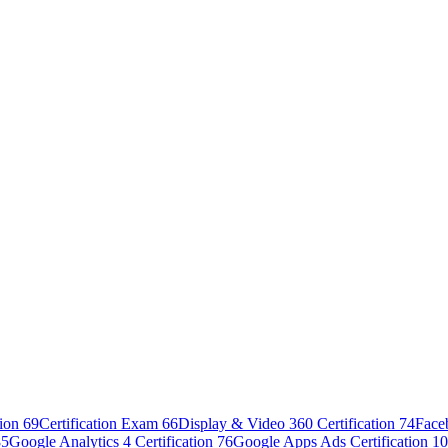
tion
69
Certification Exam
66
Display & Video 360 Certification
74
Face
85
Google Analytics 4 Certification
76
Google Apps Ads Certification
10