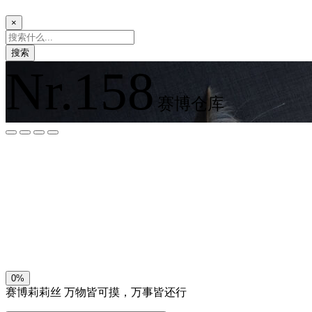
×
搜索
Nr.158
赛博仓库
夜间模式
暗黑模式
Sans Serif
Serif
浅阴影
深阴影
关闭
日落
暗化
灰度
0%
赛博莉莉丝
万物皆可摸，万事皆还行