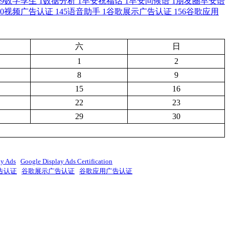
9
数字孪生
1
数据分析
1
早安祝福话
1
早安问候语
1
朋友圈早安语
0
视频广告认证
145
语音助手
1
谷歌展示广告认证
156
谷歌应用
六
日
1
2
8
9
15
16
22
23
29
30
ay Ads
Google Display Ads Certification
告认证
谷歌展示广告认证
谷歌应用广告认证