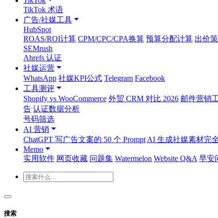
TikTok
TikTok 术语
广告/社媒工具
HubSpot
ROAS/ROI计算
CPM/CPC/CPA换算
预算分配计算
出价策
SEMrush
Ahrefs 认证
社媒运营
WhatsApp
社媒KPI公式
Telegram
Facebook
工具测评
Shopify vs WooCommerce
外贸 CRM 对比 2026
邮件营销工具
告
认证数据分析
号码筛选
AI 营销
ChatGPT 写广告文案的 50 个 Prompt
AI 生成社媒素材完
Memo
实用软件
网页收藏
问题集
Watermelon
Website Q&A
早安
搜索