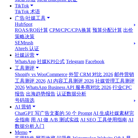
TikTok
TikTok 术语
广告/社媒工具
HubSpot
ROAS/ROI计算
CPM/CPC/CPA换算
预算分配计算
出价
策略决策
SEMrush
Ahrefs 认证
社媒运营
WhatsApp
社媒KPI公式
Telegram
Facebook
工具测评
Shopify vs WooCommerce
外贸 CRM 对比 2026
邮件营销
工具测评 2026
AI 内容工具测评 2026
社媒管理工具测评
2026
WhatsApp Business API 服务商对比 2026
行业CPC
报告
出海趋势报告
认证数据分析
号码筛选
AI 营销
ChatGPT 写广告文案的 50 个 Prompt
AI 生成社媒素材完
全指南
用 AI 做 A/B 测试实战
AI SEO 工具使用指南
AI
数据分析入门
Memo