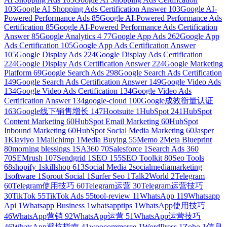
103
Google AI Shopping Ads Certification Answer
103
Google AI-
Powered Performance Ads
85
Google AI-Powered Performance Ads
Certification
85
Google AI-Powered Performance Ads Certification
Answer
85
Google Analytics 4
77
Google App Ads
262
Google App
Ads Certification
105
Google App Ads Certification Answer
105
Google Display Ads
224
Google Display Ads Certification
224
Google Display Ads Certification Answer
224
Google Marketing
Platform
69
Google Search Ads
298
Google Search Ads Certification
149
Google Search Ads Certification Answer
149
Google Video Ads
134
Google Video Ads Certification
134
Google Video Ads
Certification Answer
134
google-cloud
100
Google成效衡量认证
163
Google线下销售增长
147
Hootsuite
1
HubSpot
241
HubSpot
Content Marketing
60
HubSpot Email Marketing
60
HubSpot
Inbound Marketing
60
HubSpot Social Media Marketing
60
Jasper
1
Klaviyo
1
Mailchimp
1
Media Buying
55
Memo
2
Meta Blueprint
80
morning blessings
1
SA360
70
Salesforce
1
Search Ads 360
70
SEMrush
107
Sendgrid
1
SEO
155
SEO Toolkit
80
Seo Tools
68
shopify
1
skillshop
613
Social Media
2
socialmediamarketing
1
software
1
Sprout Social
1
Surfer Seo
1
Talk2World
2
Telegram
60
Telegram使用技巧
60
Telegram运营
30
Telegram运营技巧
30
TikTok
55
TikTok Ads
55
tool-review
11
WhatsApp
119
Whatsapp
Api
1
Whatsapp Business
1
whatsapptips
1
WhatsApp使用技巧
46
WhatsApp营销
92
WhatsApp运营
51
WhatsApp运营技巧
46
WhatsApp避坑指南
41
woocommerce
1
WordPress
1
Zoho
1
信息