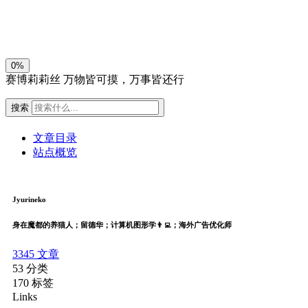
关闭
日落
暗化
灰度
0%
赛博莉莉丝
万物皆可摸，万事皆还行
搜索
文章目录
站点概览
Jyurineko
身在魔都的养猫人；留德华；计算机图形学👨‍💻；海外广告优化师
3345
文章
53
分类
170
标签
Links