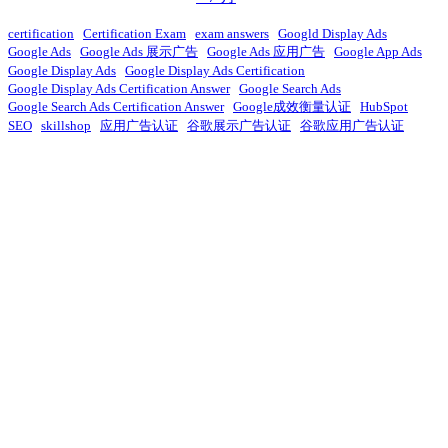
certification
Certification Exam
exam answers
Googld Display Ads
Google Ads
Google Ads 展示广告
Google Ads 应用广告
Google App Ads
Google Display Ads
Google Display Ads Certification
Google Display Ads Certification Answer
Google Search Ads
Google Search Ads Certification Answer
Google成效衡量认证
HubSpot
SEO
skillshop
应用广告认证
谷歌展示广告认证
谷歌应用广告认证