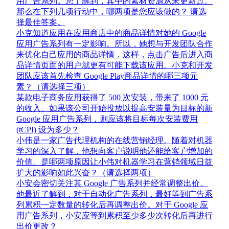
用广告系列。您了解到，其中的素材资源从未更新过。
那么在下列几项行动中，哪两项是您应该做的？ 请选
择最佳答案。
小克知道应用在应用商店中的商品详情对她的 Google
应用广告系列有一定影响。所以，她想与开发团队合作
来优化自己应用的商品详情，这样，点击广告后进入商
品详情页面的用户就更有可能下载该应用。小克和开发
团队应该首先检查 Google Play商品详情的哪三项元
素？（请选择三项）
某款电子商务应用获得了 500 次安装，带来了 1000 元
的收入。如果该公司开始投放以提高安装量为目标的新
Google 应用广告系列，则应该将目标每次安装费用
(tCPI) 设为多少？
小伟是一家广告代理机构的在线营销经理。随着对机器
学习的深入了解，他想向客户说明他还能给客户增加的
价值。是哪两项原因让小伟对机器学习在营销领域日益
扩大的影响如此兴奋？（请选择两项）
小安会密切关注其 Google 广告系列并经常调整出价。
他最近了解到，对于自动化广告系列，最好等到广告系
列累积一定数量的转化后再调整出价。对于 Google 应
用广告系列，小安应等到累积至少多少次转化后再进行
出价更改？