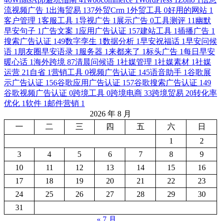
流视频广告
1
出海贸易
137
外贸Crm
1
外贸工具
0
好用的网站
1
客户管理
1
客服工具
1
导视广告
1
展示广告
0
工具测评
11
幽默
早安句子
1
广告文案
1
应用广告认证
157
建站工具
1
插播广告
1
搜索广告认证
149
数字孪生
1
数据分析
1
早安祝福话
1
早安问候
语
1
朋友圈早安语录
1
服务器
1
来都来了
1
标头广告
1
每日早安
暖心话
1
海外跨境
87
清晨问候语
1
社媒管理
1
社媒素材
1
社媒
运营
21
自省
1
营销工具
0
视频广告认证
145
语音助手
1
谷歌展
示广告认证
156
谷歌应用广告认证
157
谷歌搜索广告认证
149
谷歌视频广告认证
0
跨境工具
0
跨境电商
33
跨境贸易
20
转化率
优化
1
软件
1
邮件营销
1
2026 年 8 月
一
二
三
四
五
六
日
1
2
3
4
5
6
7
8
9
10
11
12
13
14
15
16
17
18
19
20
21
22
23
24
25
26
27
28
29
30
31
« 7 月