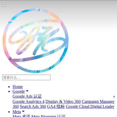
Home
Google
Google Ads 认证
Google Analytics 4
Display & Video 360
Campaign Manager
360
Search Ads 360
GA4 指标
Google Cloud Digital Leader
Meta
Meta 术语
Meta Blueprint 认证