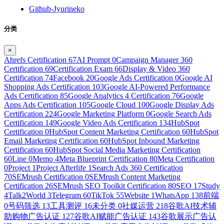
Github-Jyurineko
分类
×
Ahrefs Certification
67
AI Prompt
0
Campaign Manager 360
Certification
69
Certification Exam
66
Display & Video 360
Certification
74
Facebook
20
Google Ads Certification
0
Google AI
Shopping Ads Certification
103
Google AI-Powered Performance
Ads Certification
85
Google Analytics 4 Certification
76
Google
Apps Ads Certification
105
Google Cloud
100
Google Display Ads
Certification
224
Google Marketing Platform
0
Google Search Ads
Certification
149
Google Video Ads Certification
134
HubSpot
Certification
0
HubSpot Content Marketing Certification
60
HubSpot
Email Marketing Certification
60
HubSpot Inbound Marketing
Certification
60
HubSpot Social Media Marketing Certification
60
Line
0
Memo
4
Meta Blueprint Certification
80
Meta Certification
0
Project
1
Project Afterlife
1
Search Ads 360 Certification
70
SEMrush Certification
0
SEMrush Content Marketing
Certification
26
SEMrush SEO Toolkit Certification
80
SEO
17
Study
4
Talk2World
3
Telegram
60
TikTok
55
Website
1
WhatsApp
138
前端
0
号码筛选
13
工具测评
16
未分类
0
社媒运营
218
谷歌AI技术辅
助购物广告认证
127
谷歌AI赋能广告认证
143
谷歌展示广告认