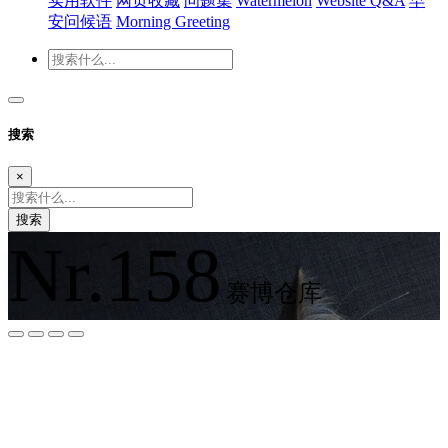
实用软件
网页收藏
问题集
Watermelon
Website Q&A
早
安问候语
Morning Greeting
搜索
×
搜索
Nr.158
赛博仓库
夜间模式
暗黑模式
Sans Serif
Serif
浅阴影
深阴影