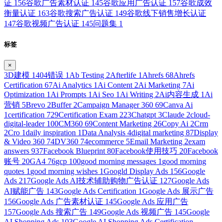
证
156
谷歌广告素材认证
145
谷歌应用广告认证
157
谷歌成效
衡量认证
163
谷歌搜索广告认证
149
谷歌线下销售增长认证
147
谷歌视频广告认证
145
问题集
1
标签
×
3D建模
1
404错误
1
Ab Testing
2
Afterlife
1
Ahrefs
68
Ahrefs
Certification
67
Ai Analytics
1
Ai Content
2
Ai Marketing
7
Ai
Optimization
1
Ai Prompts
1
Ai Seo
1
Ai Writing
2
Ai内容生成
1
Ai
营销
5
Brevo
2
Buffer
2
Campaign Manager 360
69
Canva Ai
1
certification
729
Certification Exam
223
Chatgpt
3
Claude
2
cloud-
digital-leader
100
CM360
69
Content Marketing
26
Copy Ai
2
Crm
2
Cro
1
daily inspiration
1
Data Analysis
4
digital marketing
87
Display
& Video 360
74
DV360
74
ecommerce
5
Email Marketing
2
exam
answers
937
Facebook Blueprint
80
Facebook使用技巧
20
Facebook
账号
20
GA4
76
gcp
100
good morning messages
1
good morning
quotes
1
good morning wishes
1
Googld Display Ads
156
Google
Ads
217
Google Ads AI技术辅助购物广告认证
127
Google Ads
AI赋能广告
143
Google Ads Certification
1
Google Ads 展示广告
156
Google Ads 广告素材认证
145
Google Ads 应用广告
157
Google Ads 搜索广告
149
Google Ads 视频广告
145
Google
AI Shopping Ads
103
Google AI Shopping Ads Certification