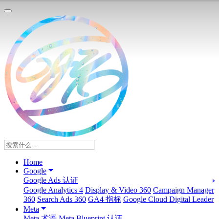
Home
Google
Google Ads 认证
Google Analytics 4
Display & Video 360
Campaign Manager
360
Search Ads 360
GA4 指标
Google Cloud Digital Leader
Meta
Meta 术语
Meta Blueprint 认证