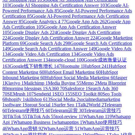
103
Google AI Shopping Ads Certification Answer
103
Google AI-
Powered Performance Ads
85
Google AI-Powered Performance Ads
Certification
85
Google AI-Powered Performance Ads Certification
Answer
85
Google Analytics 4
77
Google App Ads
262
Google App
Ads Certification
105
Google App Ads Certification Answer
105
Google Display Ads
224
Google Display Ads Certification
224
Google Display Ads Certification Answer
224
Google Marketing
Platform
69
Google Search Ads
298
Google Search Ads Certification
149
Google Search Ads Certification Answer
149
Google Video Ads
134
Google Video Ads Certification
134
Google Video Ads
Certification Answer
134
google-cloud
100
Google成效衡量认证
163
Google线下销售增长
147
Hootsuite
1
HubSpot
241
HubSpot
Content Marketing
60
HubSpot Email Marketing
60
HubSpot
Inbound Marketing
60
HubSpot Social Media Marketing
60
Jasper
1
Klaviyo
1
Mailchimp
1
Media Buying
55
Memo
2
Meta Blueprint
80
morning blessings
1
SA360
70
Salesforce
1
Search Ads 360
70
SEMrush
107
Sendgrid
1
SEO
155
SEO Toolkit
80
Seo Tools
68
shopify
1
skillshop
613
Social Media
2
socialmediamarketing
1
software
1
Sprout Social
1
Surfer Seo
1
Talk2World
2
Telegram
60
Telegram使用技巧
60
Telegram运营
30
Telegram运营技巧
30
TikTok
55
TikTok Ads
55
tool-review
11
WhatsApp
119
Whatsapp
Api
1
Whatsapp Business
1
whatsapptips
1
WhatsApp使用技巧
46
WhatsApp营销
92
WhatsApp运营
51
WhatsApp运营技巧
46
WhatsApp避坑指南
41
woocommerce
1
WordPress
1
Zoho
1
信息