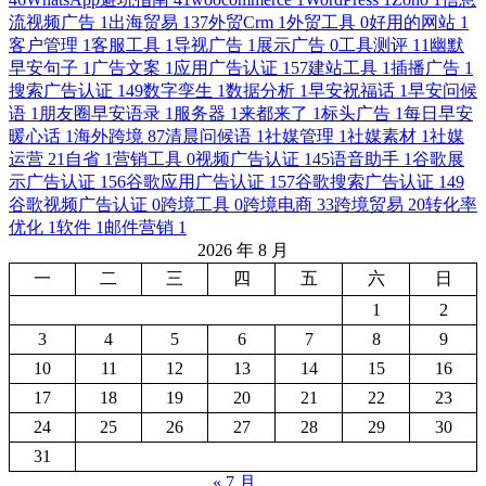
流视频广告
1
出海贸易
137
外贸Crm
1
外贸工具
0
好用的网站
1
客户管理
1
客服工具
1
导视广告
1
展示广告
0
工具测评
11
幽默
早安句子
1
广告文案
1
应用广告认证
157
建站工具
1
插播广告
1
搜索广告认证
149
数字孪生
1
数据分析
1
早安祝福话
1
早安问候
语
1
朋友圈早安语录
1
服务器
1
来都来了
1
标头广告
1
每日早安
暖心话
1
海外跨境
87
清晨问候语
1
社媒管理
1
社媒素材
1
社媒
运营
21
自省
1
营销工具
0
视频广告认证
145
语音助手
1
谷歌展
示广告认证
156
谷歌应用广告认证
157
谷歌搜索广告认证
149
谷歌视频广告认证
0
跨境工具
0
跨境电商
33
跨境贸易
20
转化率
优化
1
软件
1
邮件营销
1
2026 年 8 月
一
二
三
四
五
六
日
1
2
3
4
5
6
7
8
9
10
11
12
13
14
15
16
17
18
19
20
21
22
23
24
25
26
27
28
29
30
31
« 7 月