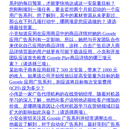
系列的每日预算，才能更快地达成这一安装量目标？
您刚刚接到一项任务，要去监控两个月前启动的一个应
用广告系列。您了解到，其中的素材资源从未更新过。
那么在下列几项行动中，哪两项是您应该做的？ 请选
择最佳答案。
小克知道应用在应用商店中的商品详情对她的 Google
应用广告系列有一定影响。所以，她想与开发团队合作
来优化自己应用的商品详情，这样，点击广告后进入商
品详情页面的用户就更有可能下载该应用。小克和开发
团队应该首先检查 Google Play商品详情的哪三项元
素？（请选择三项）
某款电子商务应用获得了 500 次安装，带来了 1000 元
的收入。如果该公司开始投放以提高安装量为目标的新
Google 应用广告系列，则应该将目标每次安装费用
(tCPI) 设为多少？
小伟是一家广告代理机构的在线营销经理。随着对机器
学习的深入了解，他想向客户说明他还能给客户增加的
价值。是哪两项原因让小伟对机器学习在营销领域日益
扩大的影响如此兴奋？（请选择两项）
小安会密切关注其 Google 广告系列并经常调整出价。
他最近了解到，对于自动化广告系列，最好等到广告系