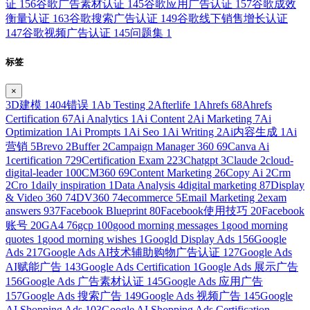
证
156
谷歌广告素材认证
145
谷歌应用广告认证
157
谷歌成效
衡量认证
163
谷歌搜索广告认证
149
谷歌线下销售增长认证
147
谷歌视频广告认证
145
问题集
1
标签
×
3D建模
1
404错误
1
Ab Testing
2
Afterlife
1
Ahrefs
68
Ahrefs
Certification
67
Ai Analytics
1
Ai Content
2
Ai Marketing
7
Ai
Optimization
1
Ai Prompts
1
Ai Seo
1
Ai Writing
2
Ai内容生成
1
Ai
营销
5
Brevo
2
Buffer
2
Campaign Manager 360
69
Canva Ai
1
certification
729
Certification Exam
223
Chatgpt
3
Claude
2
cloud-
digital-leader
100
CM360
69
Content Marketing
26
Copy Ai
2
Crm
2
Cro
1
daily inspiration
1
Data Analysis
4
digital marketing
87
Display
& Video 360
74
DV360
74
ecommerce
5
Email Marketing
2
exam
answers
937
Facebook Blueprint
80
Facebook使用技巧
20
Facebook
账号
20
GA4
76
gcp
100
good morning messages
1
good morning
quotes
1
good morning wishes
1
Googld Display Ads
156
Google
Ads
217
Google Ads AI技术辅助购物广告认证
127
Google Ads
AI赋能广告
143
Google Ads Certification
1
Google Ads 展示广告
156
Google Ads 广告素材认证
145
Google Ads 应用广告
157
Google Ads 搜索广告
149
Google Ads 视频广告
145
Google
AI Shopping Ads
103
Google AI Shopping Ads Certification