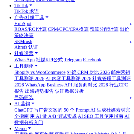
TikTok
TikTok 术语
广告/社媒工具
HubSpot
ROAS/ROI计算
CPM/CPC/CPA换算
预算分配计算
出价
策略决策
SEMrush
Ahrefs 认证
社媒运营
WhatsApp
社媒KPI公式
Telegram
Facebook
工具测评
Shopify vs WooCommerce
外贸 CRM 对比 2026
邮件营销
工具测评 2026
AI 内容工具测评 2026
社媒管理工具测评
2026
WhatsApp Business API 服务商对比 2026
行业CPC
报告
出海趋势报告
认证数据分析
号码筛选
AI 营销
ChatGPT 写广告文案的 50 个 Prompt
AI 生成社媒素材完
全指南
用 AI 做 A/B 测试实战
AI SEO 工具使用指南
AI
数据分析入门
Memo