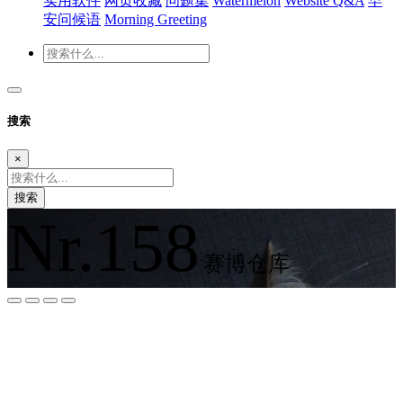
实用软件
网页收藏
问题集
Watermelon
Website Q&A
早
安问候语
Morning Greeting
搜索
×
搜索
Nr.158
赛博仓库
夜间模式
暗黑模式
Sans Serif
Serif
浅阴影
深阴影