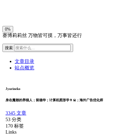
关闭
日落
暗化
灰度
0%
赛博莉莉丝
万物皆可摸，万事皆还行
搜索
文章目录
站点概览
Jyurineko
身在魔都的养猫人；留德华；计算机图形学👨‍💻；海外广告优化师
3345
文章
53
分类
170
标签
Links