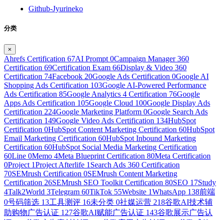
Github-Jyurineko
分类
×
Ahrefs Certification
67
AI Prompt
0
Campaign Manager 360
Certification
69
Certification Exam
66
Display & Video 360
Certification
74
Facebook
20
Google Ads Certification
0
Google AI
Shopping Ads Certification
103
Google AI-Powered Performance
Ads Certification
85
Google Analytics 4 Certification
76
Google
Apps Ads Certification
105
Google Cloud
100
Google Display Ads
Certification
224
Google Marketing Platform
0
Google Search Ads
Certification
149
Google Video Ads Certification
134
HubSpot
Certification
0
HubSpot Content Marketing Certification
60
HubSpot
Email Marketing Certification
60
HubSpot Inbound Marketing
Certification
60
HubSpot Social Media Marketing Certification
60
Line
0
Memo
4
Meta Blueprint Certification
80
Meta Certification
0
Project
1
Project Afterlife
1
Search Ads 360 Certification
70
SEMrush Certification
0
SEMrush Content Marketing
Certification
26
SEMrush SEO Toolkit Certification
80
SEO
17
Study
4
Talk2World
3
Telegram
60
TikTok
55
Website
1
WhatsApp
138
前端
0
号码筛选
13
工具测评
16
未分类
0
社媒运营
218
谷歌AI技术辅
助购物广告认证
127
谷歌AI赋能广告认证
143
谷歌展示广告认