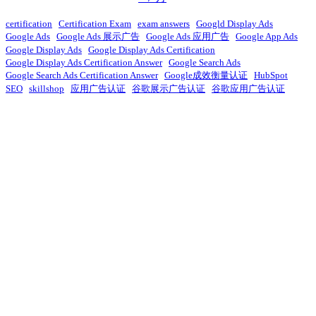
certification
Certification Exam
exam answers
Googld Display Ads
Google Ads
Google Ads 展示广告
Google Ads 应用广告
Google App Ads
Google Display Ads
Google Display Ads Certification
Google Display Ads Certification Answer
Google Search Ads
Google Search Ads Certification Answer
Google成效衡量认证
HubSpot
SEO
skillshop
应用广告认证
谷歌展示广告认证
谷歌应用广告认证