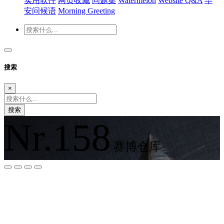
实用软件
网页收藏
问题集
Watermelon
Website Q&A
早
安问候语
Morning Greeting
搜索
×
搜索
Nr.158
赛博仓库
夜间模式
暗黑模式
Sans Serif
Serif
浅阴影
深阴影