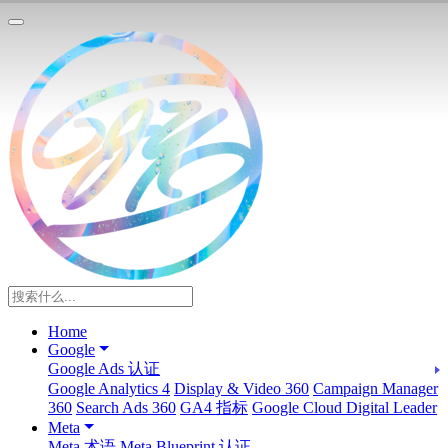
Home
Google
Google Ads 认证
Google Analytics 4
Display & Video 360
Campaign Manager
360
Search Ads 360
GA4 指标
Google Cloud Digital Leader
Meta
Meta 术语
Meta Blueprint 认证