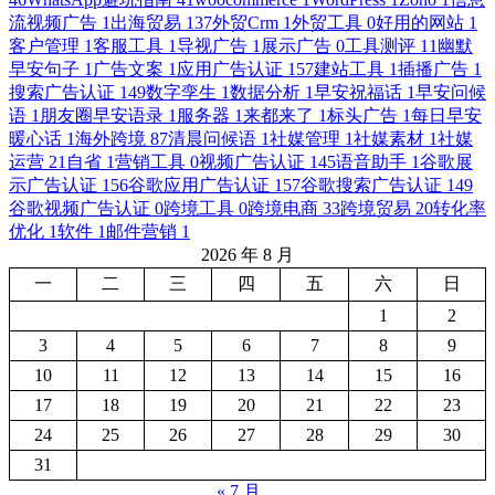
流视频广告
1
出海贸易
137
外贸Crm
1
外贸工具
0
好用的网站
1
客户管理
1
客服工具
1
导视广告
1
展示广告
0
工具测评
11
幽默
早安句子
1
广告文案
1
应用广告认证
157
建站工具
1
插播广告
1
搜索广告认证
149
数字孪生
1
数据分析
1
早安祝福话
1
早安问候
语
1
朋友圈早安语录
1
服务器
1
来都来了
1
标头广告
1
每日早安
暖心话
1
海外跨境
87
清晨问候语
1
社媒管理
1
社媒素材
1
社媒
运营
21
自省
1
营销工具
0
视频广告认证
145
语音助手
1
谷歌展
示广告认证
156
谷歌应用广告认证
157
谷歌搜索广告认证
149
谷歌视频广告认证
0
跨境工具
0
跨境电商
33
跨境贸易
20
转化率
优化
1
软件
1
邮件营销
1
2026 年 8 月
一
二
三
四
五
六
日
1
2
3
4
5
6
7
8
9
10
11
12
13
14
15
16
17
18
19
20
21
22
23
24
25
26
27
28
29
30
31
« 7 月