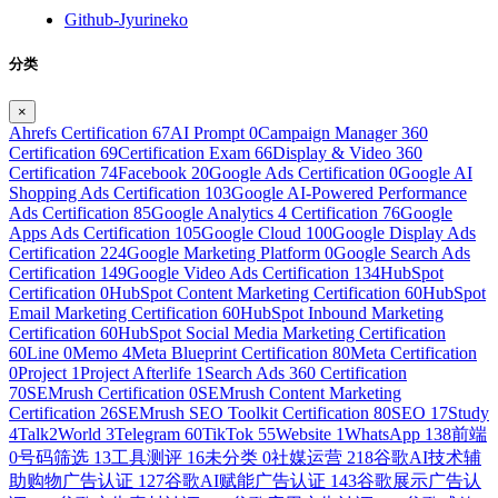
Github-Jyurineko
分类
×
Ahrefs Certification
67
AI Prompt
0
Campaign Manager 360
Certification
69
Certification Exam
66
Display & Video 360
Certification
74
Facebook
20
Google Ads Certification
0
Google AI
Shopping Ads Certification
103
Google AI-Powered Performance
Ads Certification
85
Google Analytics 4 Certification
76
Google
Apps Ads Certification
105
Google Cloud
100
Google Display Ads
Certification
224
Google Marketing Platform
0
Google Search Ads
Certification
149
Google Video Ads Certification
134
HubSpot
Certification
0
HubSpot Content Marketing Certification
60
HubSpot
Email Marketing Certification
60
HubSpot Inbound Marketing
Certification
60
HubSpot Social Media Marketing Certification
60
Line
0
Memo
4
Meta Blueprint Certification
80
Meta Certification
0
Project
1
Project Afterlife
1
Search Ads 360 Certification
70
SEMrush Certification
0
SEMrush Content Marketing
Certification
26
SEMrush SEO Toolkit Certification
80
SEO
17
Study
4
Talk2World
3
Telegram
60
TikTok
55
Website
1
WhatsApp
138
前端
0
号码筛选
13
工具测评
16
未分类
0
社媒运营
218
谷歌AI技术辅
助购物广告认证
127
谷歌AI赋能广告认证
143
谷歌展示广告认