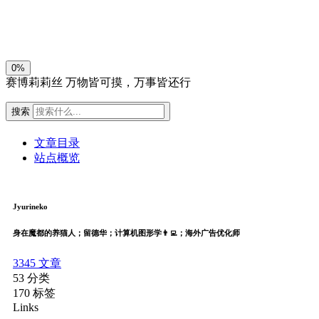
关闭
日落
暗化
灰度
0%
赛博莉莉丝
万物皆可摸，万事皆还行
搜索
文章目录
站点概览
Jyurineko
身在魔都的养猫人；留德华；计算机图形学👨‍💻；海外广告优化师
3345
文章
53
分类
170
标签
Links