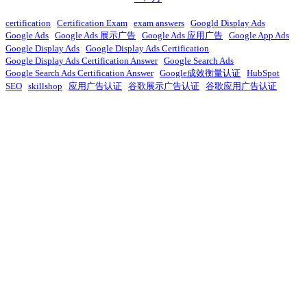
certification
Certification Exam
exam answers
Googld Display Ads
Google Ads
Google Ads 展示广告
Google Ads 应用广告
Google App Ads
Google Display Ads
Google Display Ads Certification
Google Display Ads Certification Answer
Google Search Ads
Google Search Ads Certification Answer
Google成效衡量认证
HubSpot
SEO
skillshop
应用广告认证
谷歌展示广告认证
谷歌应用广告认证