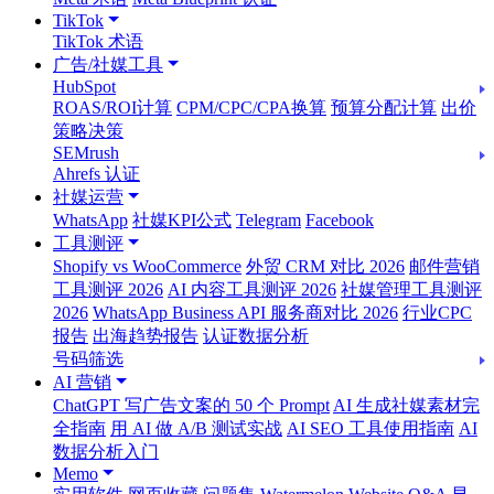
TikTok
TikTok 术语
广告/社媒工具
HubSpot
ROAS/ROI计算
CPM/CPC/CPA换算
预算分配计算
出价
策略决策
SEMrush
Ahrefs 认证
社媒运营
WhatsApp
社媒KPI公式
Telegram
Facebook
工具测评
Shopify vs WooCommerce
外贸 CRM 对比 2026
邮件营销
工具测评 2026
AI 内容工具测评 2026
社媒管理工具测评
2026
WhatsApp Business API 服务商对比 2026
行业CPC
报告
出海趋势报告
认证数据分析
号码筛选
AI 营销
ChatGPT 写广告文案的 50 个 Prompt
AI 生成社媒素材完
全指南
用 AI 做 A/B 测试实战
AI SEO 工具使用指南
AI
数据分析入门
Memo