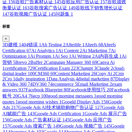
证
156
谷歌广告素材认证
145
谷歌应用广告认证
157
谷歌成效
衡量认证
163
谷歌搜索广告认证
149
谷歌线下销售增长认证
147
谷歌视频广告认证
145
问题集
1
标签
×
3D建模
1
404错误
1
Ab Testing
2
Afterlife
1
Ahrefs
68
Ahrefs
Certification
67
Ai Analytics
1
Ai Content
2
Ai Marketing
7
Ai
Optimization
1
Ai Prompts
1
Ai Seo
1
Ai Writing
2
Ai内容生成
1
Ai
营销
5
Brevo
2
Buffer
2
Campaign Manager 360
69
Canva Ai
1
certification
729
Certification Exam
223
Chatgpt
3
Claude
2
cloud-
digital-leader
100
CM360
69
Content Marketing
26
Copy Ai
2
Crm
2
Cro
1
daily inspiration
1
Data Analysis
4
digital marketing
87
Display
& Video 360
74
DV360
74
ecommerce
5
Email Marketing
2
exam
answers
937
Facebook Blueprint
80
Facebook使用技巧
20
Facebook
账号
20
GA4
76
gcp
100
good morning messages
1
good morning
quotes
1
good morning wishes
1
Googld Display Ads
156
Google
Ads
217
Google Ads AI技术辅助购物广告认证
127
Google Ads
AI赋能广告
143
Google Ads Certification
1
Google Ads 展示广告
156
Google Ads 广告素材认证
145
Google Ads 应用广告
157
Google Ads 搜索广告
149
Google Ads 视频广告
145
Google
AI Shopping Ads
103
Google AI Shopping Ads Certification