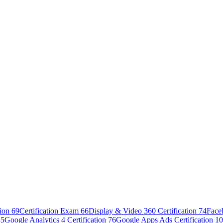
tion
69
Certification Exam
66
Display & Video 360 Certification
74
Face
85
Google Analytics 4 Certification
76
Google Apps Ads Certification
10