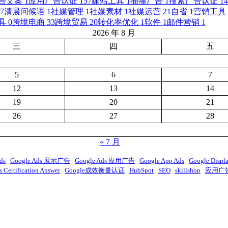
告文案
1
应用广告认证
157
建站工具
1
插播广告
1
搜索广告认证
14
7
清晨问候语
1
社媒管理
1
社媒素材
1
社媒运营
21
自省
1
营销工具
具
0
跨境电商
33
跨境贸易
20
转化率优化
1
软件
1
邮件营销
1
2026 年 8 月
三
四
五
5
6
7
12
13
14
19
20
21
26
27
28
« 7 月
ds
Google Ads 展示广告
Google Ads 应用广告
Google App Ads
Google Displ
 Certification Answer
Google成效衡量认证
HubSpot
SEO
skillshop
应用广