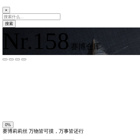
×
搜索
Nr.158
赛博仓库
夜间模式
暗黑模式
Sans Serif
Serif
浅阴影
深阴影
关闭
日落
暗化
灰度
0%
赛博莉莉丝
万物皆可摸，万事皆还行