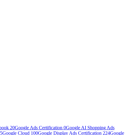
book
20
Google Ads Certification
0
Google AI Shopping Ads
5
Google Cloud
100
Google Display Ads Certification
224
Google