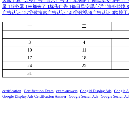
客服工具
1
导视广告
1
展示广告
0
工具测评
11
幽默早安句子
1
广
录
1
服务器
1
来都来了
1
标头广告
1
每日早安暖心话
1
海外跨境
8
广告认证
157
谷歌搜索广告认证
149
谷歌视频广告认证
0
跨境工
一
二
3
4
10
11
17
18
24
25
31
certification
Certification Exam
exam answers
Googld Display Ads
Google A
Google Display Ads Certification Answer
Google Search Ads
Google Search Ads