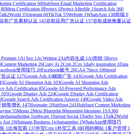
eting Certification
60
HubSpot Email Marketing Certification
n
80
Meta Certification
0
Project
1
Project Afterlife
1
Search Ads 360
Talk2World
3
Telegram
60
TikTok
55
Website
1
WhatsApp
138
前端
0
谷歌广告素材认证
145
谷歌应用广告认证
157
谷歌成效衡量认证
 Prompts
1
Ai Seo
1
Ai Writing
2
Ai内容生成
1
Ai营销
5
Brevo
9
Content Marketing
26
Copy Ai
2
Crm
2
Cro
1
daily inspiration
1
Data
Facebook使用技巧
20
Facebook账号
20
GA4
76
gcp
100
good
物广告认证
127
Google Ads AI赋能广告
143
Google Ads Certification
45
Google AI Shopping Ads
103
Google AI Shopping Ads
e Ads Certification
85
Google AI-Powered Performance Ads
r
105
Google Display Ads
224
Google Display Ads Certification
9
Google Search Ads Certification Answer
149
Google Video Ads
e线下销售增长
147
Hootsuite
1
HubSpot
241
HubSpot Content Marketing
Buying
55
Memo
2
Meta Blueprint
80
morning blessings
1
SA360
lmediamarketing
1
software
1
Sprout Social
1
Surfer Seo
1
Talk2World
p Api
1
Whatsapp Business
1
whatsapptips
1
WhatsApp使用技巧
广告
1
出海贸易
137
外贸Crm
1
外贸工具
0
好用的网站
1
客户管理
1