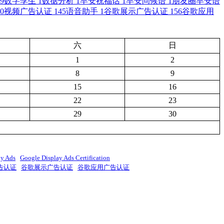
9
数字孪生
1
数据分析
1
早安祝福话
1
早安问候语
1
朋友圈早安语
0
视频广告认证
145
语音助手
1
谷歌展示广告认证
156
谷歌应用
六
日
1
2
8
9
15
16
22
23
29
30
ay Ads
Google Display Ads Certification
告认证
谷歌展示广告认证
谷歌应用广告认证