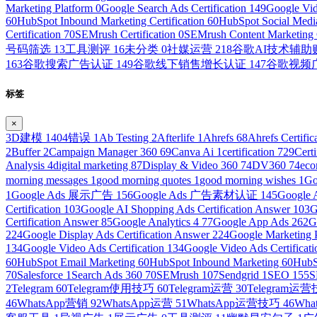
Marketing Platform
0
Google Search Ads Certification
149
Google Vid
60
HubSpot Inbound Marketing Certification
60
HubSpot Social Media
Certification
70
SEMrush Certification
0
SEMrush Content Marketing C
号码筛选
13
工具测评
16
未分类
0
社媒运营
218
谷歌AI技术辅
163
谷歌搜索广告认证
149
谷歌线下销售增长认证
147
谷歌视频
标签
×
3D建模
1
404错误
1
Ab Testing
2
Afterlife
1
Ahrefs
68
Ahrefs Certific
2
Buffer
2
Campaign Manager 360
69
Canva Ai
1
certification
729
Cert
Analysis
4
digital marketing
87
Display & Video 360
74
DV360
74
ec
morning messages
1
good morning quotes
1
good morning wishes
1
Go
1
Google Ads 展示广告
156
Google Ads 广告素材认证
145
Googl
Certification
103
Google AI Shopping Ads Certification Answer
103
G
Certification Answer
85
Google Analytics 4
77
Google App Ads
262
G
224
Google Display Ads Certification Answer
224
Google Marketing 
134
Google Video Ads Certification
134
Google Video Ads Certificat
60
HubSpot Email Marketing
60
HubSpot Inbound Marketing
60
HubS
70
Salesforce
1
Search Ads 360
70
SEMrush
107
Sendgrid
1
SEO
155
S
2
Telegram
60
Telegram使用技巧
60
Telegram运营
30
Telegram运
46
WhatsApp营销
92
WhatsApp运营
51
WhatsApp运营技巧
46
Wh