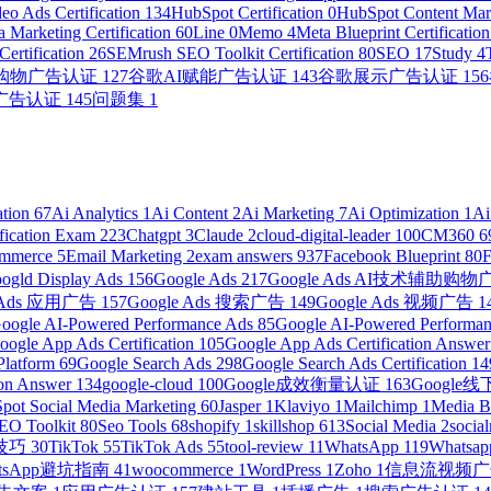
eo Ads Certification
134
HubSpot Certification
0
HubSpot Content Mark
 Marketing Certification
60
Line
0
Memo
4
Meta Blueprint Certificatio
ertification
26
SEMrush SEO Toolkit Certification
80
SEO
17
Study
4
助购物广告认证
127
谷歌AI赋能广告认证
143
谷歌展示广告认证
156
广告认证
145
问题集
1
ation
67
Ai Analytics
1
Ai Content
2
Ai Marketing
7
Ai Optimization
1
Ai
ification Exam
223
Chatgpt
3
Claude
2
cloud-digital-leader
100
CM360
6
ommerce
5
Email Marketing
2
exam answers
937
Facebook Blueprint
80
ogld Display Ads
156
Google Ads
217
Google Ads AI技术辅助购
e Ads 应用广告
157
Google Ads 搜索广告
149
Google Ads 视频广告
1
oogle AI-Powered Performance Ads
85
Google AI-Powered Performanc
oogle App Ads Certification
105
Google App Ads Certification Answe
Platform
69
Google Search Ads
298
Google Search Ads Certification
14
ion Answer
134
google-cloud
100
Google成效衡量认证
163
Googl
pot Social Media Marketing
60
Jasper
1
Klaviyo
1
Mailchimp
1
Media 
EO Toolkit
80
Seo Tools
68
shopify
1
skillshop
613
Social Media
2
socia
营技巧
30
TikTok
55
TikTok Ads
55
tool-review
11
WhatsApp
119
Whatsap
atsApp避坑指南
41
woocommerce
1
WordPress
1
Zoho
1
信息流视频