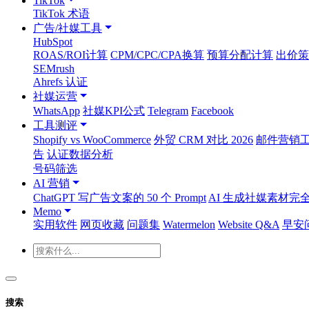
TikTok
TikTok 术语
广告/社媒工具
HubSpot
ROAS/ROI计算
CPM/CPC/CPA换算
预算分配计算
出价策
SEMrush
Ahrefs 认证
社媒运营
WhatsApp
社媒KPI公式
Telegram
Facebook
工具测评
Shopify vs WooCommerce
外贸 CRM 对比 2026
邮件营销工具
告
认证数据分析
号码筛选
AI 营销
ChatGPT 写广告文案的 50 个 Prompt
AI 生成社媒素材完
Memo
实用软件
网页收藏
问题集
Watermelon
Website Q&A
早安
搜索