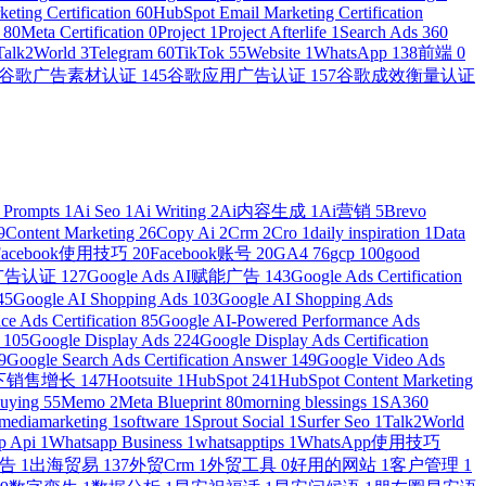
eting Certification
60
HubSpot Email Marketing Certification
n
80
Meta Certification
0
Project
1
Project Afterlife
1
Search Ads 360
Talk2World
3
Telegram
60
TikTok
55
Website
1
WhatsApp
138
前端
0
谷歌广告素材认证
145
谷歌应用广告认证
157
谷歌成效衡量认证
 Prompts
1
Ai Seo
1
Ai Writing
2
Ai内容生成
1
Ai营销
5
Brevo
9
Content Marketing
26
Copy Ai
2
Crm
2
Cro
1
daily inspiration
1
Data
Facebook使用技巧
20
Facebook账号
20
GA4
76
gcp
100
good
物广告认证
127
Google Ads AI赋能广告
143
Google Ads Certification
45
Google AI Shopping Ads
103
Google AI Shopping Ads
e Ads Certification
85
Google AI-Powered Performance Ads
r
105
Google Display Ads
224
Google Display Ads Certification
9
Google Search Ads Certification Answer
149
Google Video Ads
e线下销售增长
147
Hootsuite
1
HubSpot
241
HubSpot Content Marketing
Buying
55
Memo
2
Meta Blueprint
80
morning blessings
1
SA360
lmediamarketing
1
software
1
Sprout Social
1
Surfer Seo
1
Talk2World
p Api
1
Whatsapp Business
1
whatsapptips
1
WhatsApp使用技巧
广告
1
出海贸易
137
外贸Crm
1
外贸工具
0
好用的网站
1
客户管理
1