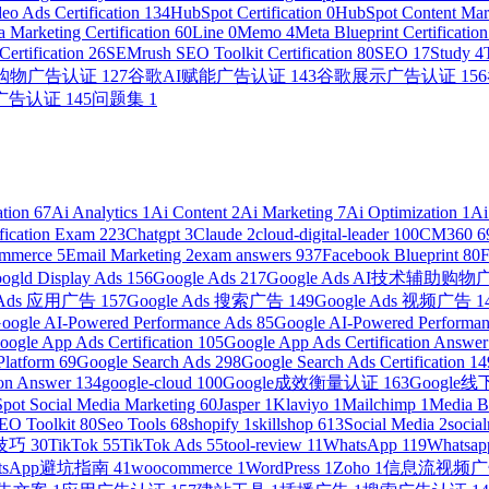
eo Ads Certification
134
HubSpot Certification
0
HubSpot Content Mark
 Marketing Certification
60
Line
0
Memo
4
Meta Blueprint Certificatio
ertification
26
SEMrush SEO Toolkit Certification
80
SEO
17
Study
4
助购物广告认证
127
谷歌AI赋能广告认证
143
谷歌展示广告认证
156
广告认证
145
问题集
1
ation
67
Ai Analytics
1
Ai Content
2
Ai Marketing
7
Ai Optimization
1
Ai
ification Exam
223
Chatgpt
3
Claude
2
cloud-digital-leader
100
CM360
6
ommerce
5
Email Marketing
2
exam answers
937
Facebook Blueprint
80
ogld Display Ads
156
Google Ads
217
Google Ads AI技术辅助购
e Ads 应用广告
157
Google Ads 搜索广告
149
Google Ads 视频广告
1
oogle AI-Powered Performance Ads
85
Google AI-Powered Performanc
oogle App Ads Certification
105
Google App Ads Certification Answe
Platform
69
Google Search Ads
298
Google Search Ads Certification
14
ion Answer
134
google-cloud
100
Google成效衡量认证
163
Googl
pot Social Media Marketing
60
Jasper
1
Klaviyo
1
Mailchimp
1
Media 
EO Toolkit
80
Seo Tools
68
shopify
1
skillshop
613
Social Media
2
socia
营技巧
30
TikTok
55
TikTok Ads
55
tool-review
11
WhatsApp
119
Whatsap
atsApp避坑指南
41
woocommerce
1
WordPress
1
Zoho
1
信息流视频