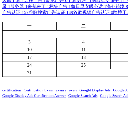
客服工具
1
导视广告
1
展示广告
0
工具测评
11
幽默早安句子
1
广
录
1
服务器
1
来都来了
1
标头广告
1
每日早安暖心话
1
海外跨境
8
广告认证
157
谷歌搜索广告认证
149
谷歌视频广告认证
0
跨境工
一
二
3
4
10
11
17
18
24
25
31
certification
Certification Exam
exam answers
Googld Display Ads
Google A
Google Display Ads Certification Answer
Google Search Ads
Google Search Ads