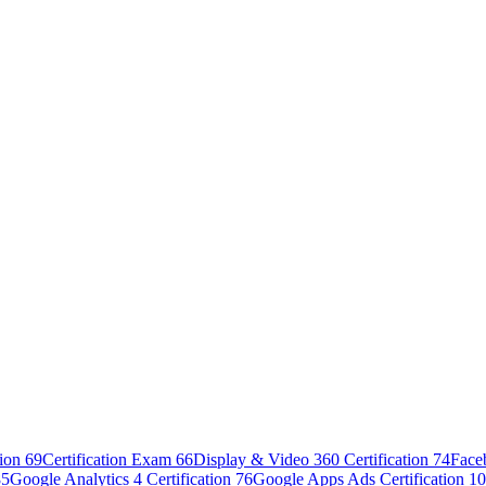
tion
69
Certification Exam
66
Display & Video 360 Certification
74
Face
85
Google Analytics 4 Certification
76
Google Apps Ads Certification
10