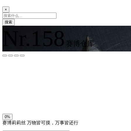
×
搜索
Nr.158
赛博仓库
夜间模式
暗黑模式
Sans Serif
Serif
浅阴影
深阴影
关闭
日落
暗化
灰度
0%
赛博莉莉丝
万物皆可摸，万事皆还行