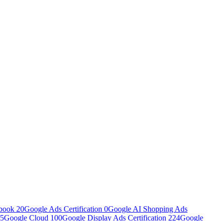
book
20
Google Ads Certification
0
Google AI Shopping Ads
5
Google Cloud
100
Google Display Ads Certification
224
Google