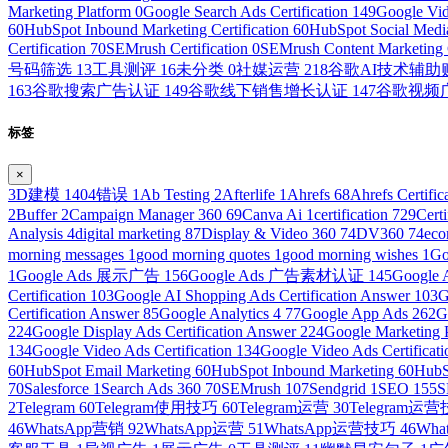
Marketing Platform
0
Google Search Ads Certification
149
Google Vid
60
HubSpot Inbound Marketing Certification
60
HubSpot Social Media
Certification
70
SEMrush Certification
0
SEMrush Content Marketing C
号码筛选
13
工具测评
16
未分类
0
社媒运营
218
谷歌AI技术辅
163
谷歌搜索广告认证
149
谷歌线下销售增长认证
147
谷歌视频
标签
×
3D建模
1
404错误
1
Ab Testing
2
Afterlife
1
Ahrefs
68
Ahrefs Certific
2
Buffer
2
Campaign Manager 360
69
Canva Ai
1
certification
729
Cert
Analysis
4
digital marketing
87
Display & Video 360
74
DV360
74
ec
morning messages
1
good morning quotes
1
good morning wishes
1
Go
1
Google Ads 展示广告
156
Google Ads 广告素材认证
145
Googl
Certification
103
Google AI Shopping Ads Certification Answer
103
G
Certification Answer
85
Google Analytics 4
77
Google App Ads
262
G
224
Google Display Ads Certification Answer
224
Google Marketing 
134
Google Video Ads Certification
134
Google Video Ads Certificat
60
HubSpot Email Marketing
60
HubSpot Inbound Marketing
60
HubS
70
Salesforce
1
Search Ads 360
70
SEMrush
107
Sendgrid
1
SEO
155
S
2
Telegram
60
Telegram使用技巧
60
Telegram运营
30
Telegram运
46
WhatsApp营销
92
WhatsApp运营
51
WhatsApp运营技巧
46
Wh