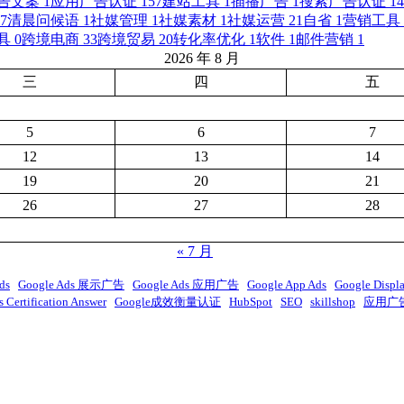
告文案
1
应用广告认证
157
建站工具
1
插播广告
1
搜索广告认证
14
7
清晨问候语
1
社媒管理
1
社媒素材
1
社媒运营
21
自省
1
营销工具
具
0
跨境电商
33
跨境贸易
20
转化率优化
1
软件
1
邮件营销
1
2026 年 8 月
三
四
五
5
6
7
12
13
14
19
20
21
26
27
28
« 7 月
ds
Google Ads 展示广告
Google Ads 应用广告
Google App Ads
Google Displ
 Certification Answer
Google成效衡量认证
HubSpot
SEO
skillshop
应用广