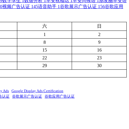
9
数字孪生
1
数据分析
1
早安祝福话
1
早安问候语
1
朋友圈早安语
0
视频广告认证
145
语音助手
1
谷歌展示广告认证
156
谷歌应用
六
日
1
2
8
9
15
16
22
23
29
30
ay Ads
Google Display Ads Certification
告认证
谷歌展示广告认证
谷歌应用广告认证