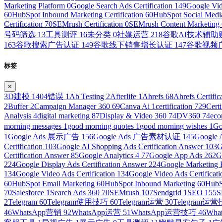
Marketing Platform
0
Google Search Ads Certification
149
Google Vid
60
HubSpot Inbound Marketing Certification
60
HubSpot Social Media
Certification
70
SEMrush Certification
0
SEMrush Content Marketing C
号码筛选
13
工具测评
16
未分类
0
社媒运营
218
谷歌AI技术辅
163
谷歌搜索广告认证
149
谷歌线下销售增长认证
147
谷歌视频
标签
×
3D建模
1
404错误
1
Ab Testing
2
Afterlife
1
Ahrefs
68
Ahrefs Certific
2
Buffer
2
Campaign Manager 360
69
Canva Ai
1
certification
729
Cert
Analysis
4
digital marketing
87
Display & Video 360
74
DV360
74
ec
morning messages
1
good morning quotes
1
good morning wishes
1
Go
1
Google Ads 展示广告
156
Google Ads 广告素材认证
145
Googl
Certification
103
Google AI Shopping Ads Certification Answer
103
G
Certification Answer
85
Google Analytics 4
77
Google App Ads
262
G
224
Google Display Ads Certification Answer
224
Google Marketing 
134
Google Video Ads Certification
134
Google Video Ads Certificat
60
HubSpot Email Marketing
60
HubSpot Inbound Marketing
60
HubS
70
Salesforce
1
Search Ads 360
70
SEMrush
107
Sendgrid
1
SEO
155
S
2
Telegram
60
Telegram使用技巧
60
Telegram运营
30
Telegram运
46
WhatsApp营销
92
WhatsApp运营
51
WhatsApp运营技巧
46
Wh