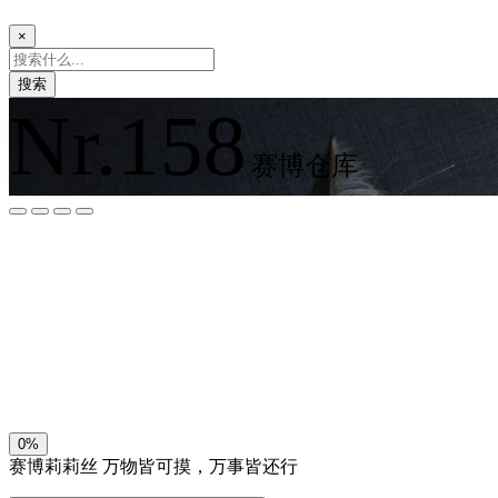
×
搜索
Nr.158
赛博仓库
夜间模式
暗黑模式
Sans Serif
Serif
浅阴影
深阴影
关闭
日落
暗化
灰度
0%
赛博莉莉丝
万物皆可摸，万事皆还行