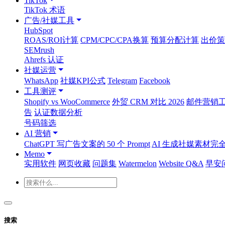
TikTok
TikTok 术语
广告/社媒工具
HubSpot
ROAS/ROI计算
CPM/CPC/CPA换算
预算分配计算
出价策
SEMrush
Ahrefs 认证
社媒运营
WhatsApp
社媒KPI公式
Telegram
Facebook
工具测评
Shopify vs WooCommerce
外贸 CRM 对比 2026
邮件营销工具
告
认证数据分析
号码筛选
AI 营销
ChatGPT 写广告文案的 50 个 Prompt
AI 生成社媒素材完
Memo
实用软件
网页收藏
问题集
Watermelon
Website Q&A
早安
搜索