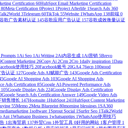
eting Certification
60
HubSpot Email Marketing Certification
n
80
Meta Certification
0
Project
1
Project Afterlife
1
Search Ads 360
Talk2World
3
Telegram
60
TikTok
55
Website
1
WhatsApp
138
前端
0
谷歌广告素材认证
145
谷歌应用广告认证
157
谷歌成效衡量认证
 Prompts
1
Ai Seo
1
Ai Writing
2
Ai内容生成
1
Ai营销
5
Brevo
9
Content Marketing
26
Copy Ai
2
Crm
2
Cro
1
daily inspiration
1
Data
Facebook使用技巧
20
Facebook账号
20
GA4
76
gcp
100
good
物广告认证
127
Google Ads AI赋能广告
143
Google Ads Certification
45
Google AI Shopping Ads
103
Google AI Shopping Ads
e Ads Certification
85
Google AI-Powered Performance Ads
r
105
Google Display Ads
224
Google Display Ads Certification
9
Google Search Ads Certification Answer
149
Google Video Ads
e线下销售增长
147
Hootsuite
1
HubSpot
241
HubSpot Content Marketing
Buying
55
Memo
2
Meta Blueprint
80
morning blessings
1
SA360
lmediamarketing
1
software
1
Sprout Social
1
Surfer Seo
1
Talk2World
p Api
1
Whatsapp Business
1
whatsapptips
1
WhatsApp使用技巧
广告
1
出海贸易
137
外贸Crm
1
外贸工具
0
好用的网站
1
客户管理
1