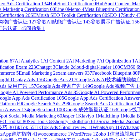
eo Ads Certification
134
HubSpot Certification
0
HubSpot Content Mark
 Marketing Certification
60
Line
0
Memo
4
Meta Blueprint Certificatio
ertification
26
SEMrush SEO Toolkit Certification
80
SEO
17
Study
4
助购物广告认证
127
谷歌AI赋能广告认证
143
谷歌展示广告认证
156
广告认证
145
问题集
1
ation
67
Ai Analytics
1
Ai Content
2
Ai Marketing
7
Ai Optimization
1
Ai
ification Exam
223
Chatgpt
3
Claude
2
cloud-digital-leader
100
CM360
6
ommerce
5
Email Marketing
2
exam answers
937
Facebook Blueprint
80
ogld Display Ads
156
Google Ads
217
Google Ads AI技术辅助购
e Ads 应用广告
157
Google Ads 搜索广告
149
Google Ads 视频广告
1
oogle AI-Powered Performance Ads
85
Google AI-Powered Performanc
oogle App Ads Certification
105
Google App Ads Certification Answe
Platform
69
Google Search Ads
298
Google Search Ads Certification
14
ion Answer
134
google-cloud
100
Google成效衡量认证
163
Googl
pot Social Media Marketing
60
Jasper
1
Klaviyo
1
Mailchimp
1
Media 
EO Toolkit
80
Seo Tools
68
shopify
1
skillshop
613
Social Media
2
socia
营技巧
30
TikTok
55
TikTok Ads
55
tool-review
11
WhatsApp
119
Whatsap
atsApp避坑指南
41
woocommerce
1
WordPress
1
Zoho
1
信息流视频