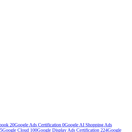
book
20
Google Ads Certification
0
Google AI Shopping Ads
5
Google Cloud
100
Google Display Ads Certification
224
Google