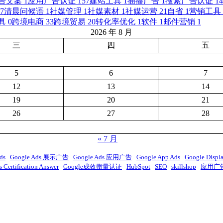
告文案
1
应用广告认证
157
建站工具
1
插播广告
1
搜索广告认证
14
7
清晨问候语
1
社媒管理
1
社媒素材
1
社媒运营
21
自省
1
营销工具
具
0
跨境电商
33
跨境贸易
20
转化率优化
1
软件
1
邮件营销
1
2026 年 8 月
三
四
五
5
6
7
12
13
14
19
20
21
26
27
28
« 7 月
ds
Google Ads 展示广告
Google Ads 应用广告
Google App Ads
Google Displ
 Certification Answer
Google成效衡量认证
HubSpot
SEO
skillshop
应用广