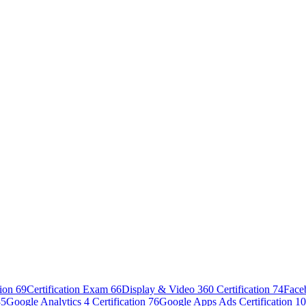
tion
69
Certification Exam
66
Display & Video 360 Certification
74
Face
85
Google Analytics 4 Certification
76
Google Apps Ads Certification
10