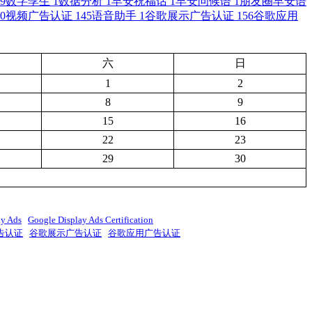
9
数字孪生
1
数据分析
1
早安祝福话
1
早安问候语
1
朋友圈早安语
0
视频广告认证
145
语音助手
1
谷歌展示广告认证
156
谷歌应用
六
日
1
2
8
9
15
16
22
23
29
30
ay Ads
Google Display Ads Certification
告认证
谷歌展示广告认证
谷歌应用广告认证