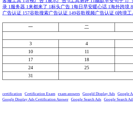
客服工具
1
导视广告
1
展示广告
0
工具测评
11
幽默早安句子
1
广
录
1
服务器
1
来都来了
1
标头广告
1
每日早安暖心话
1
海外跨境
8
广告认证
157
谷歌搜索广告认证
149
谷歌视频广告认证
0
跨境工
一
二
3
4
10
11
17
18
24
25
31
certification
Certification Exam
exam answers
Googld Display Ads
Google A
Google Display Ads Certification Answer
Google Search Ads
Google Search Ads