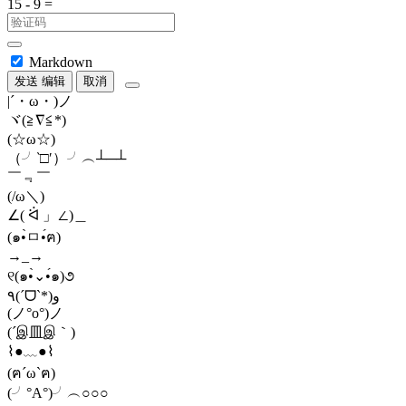
Markdown
发送
编辑
取消
|´・ω・)ノ
ヾ(≧∇≦*)ゝ
(☆ω☆)
（╯‵□′）╯︵┴─┴
￣﹃￣
(/ω＼)
∠( ᐛ 」∠)＿
(๑•̀ㅁ•́ฅ)
→_→
୧(๑•̀⌄•́๑)૭
٩(ˊᗜˋ*)و
(ノ°ο°)ノ
(´இ皿இ｀)
⌇●﹏●⌇
(ฅ´ω`ฅ)
(╯°A°)╯︵○○○