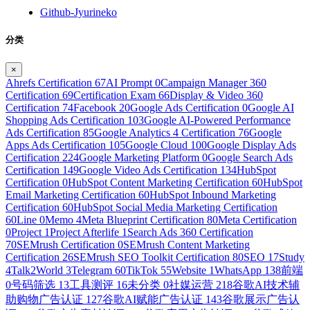
Github-Jyurineko
分类
×
Ahrefs Certification
67
AI Prompt
0
Campaign Manager 360
Certification
69
Certification Exam
66
Display & Video 360
Certification
74
Facebook
20
Google Ads Certification
0
Google AI
Shopping Ads Certification
103
Google AI-Powered Performance
Ads Certification
85
Google Analytics 4 Certification
76
Google
Apps Ads Certification
105
Google Cloud
100
Google Display Ads
Certification
224
Google Marketing Platform
0
Google Search Ads
Certification
149
Google Video Ads Certification
134
HubSpot
Certification
0
HubSpot Content Marketing Certification
60
HubSpot
Email Marketing Certification
60
HubSpot Inbound Marketing
Certification
60
HubSpot Social Media Marketing Certification
60
Line
0
Memo
4
Meta Blueprint Certification
80
Meta Certification
0
Project
1
Project Afterlife
1
Search Ads 360 Certification
70
SEMrush Certification
0
SEMrush Content Marketing
Certification
26
SEMrush SEO Toolkit Certification
80
SEO
17
Study
4
Talk2World
3
Telegram
60
TikTok
55
Website
1
WhatsApp
138
前端
0
号码筛选
13
工具测评
16
未分类
0
社媒运营
218
谷歌AI技术辅
助购物广告认证
127
谷歌AI赋能广告认证
143
谷歌展示广告认