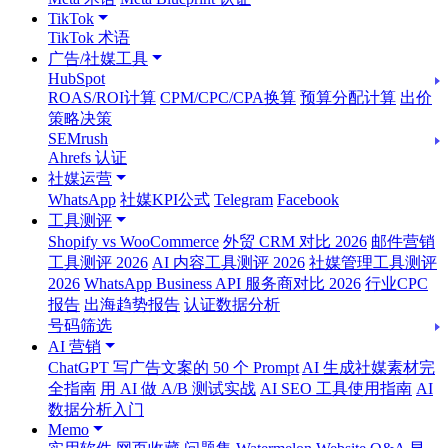
TikTok
TikTok 术语
广告/社媒工具
HubSpot
ROAS/ROI计算
CPM/CPC/CPA换算
预算分配计算
出价
策略决策
SEMrush
Ahrefs 认证
社媒运营
WhatsApp
社媒KPI公式
Telegram
Facebook
工具测评
Shopify vs WooCommerce
外贸 CRM 对比 2026
邮件营销
工具测评 2026
AI 内容工具测评 2026
社媒管理工具测评
2026
WhatsApp Business API 服务商对比 2026
行业CPC
报告
出海趋势报告
认证数据分析
号码筛选
AI 营销
ChatGPT 写广告文案的 50 个 Prompt
AI 生成社媒素材完
全指南
用 AI 做 A/B 测试实战
AI SEO 工具使用指南
AI
数据分析入门
Memo