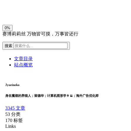
关闭
日落
暗化
灰度
0%
赛博莉莉丝
万物皆可摸，万事皆还行
搜索
文章目录
站点概览
Jyurineko
身在魔都的养猫人；留德华；计算机图形学👨‍💻；海外广告优化师
3345
文章
53
分类
170
标签
Links