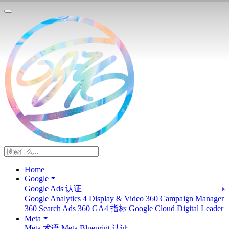
Home
Google
Google Ads 认证
Google Analytics 4
Display & Video 360
Campaign Manager
360
Search Ads 360
GA4 指标
Google Cloud Digital Leader
Meta
Meta 术语
Meta Blueprint 认证