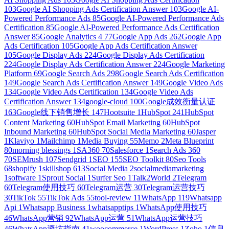
103
Google AI Shopping Ads Certification Answer
103
Google AI-
Powered Performance Ads
85
Google AI-Powered Performance Ads
Certification
85
Google AI-Powered Performance Ads Certification
Answer
85
Google Analytics 4
77
Google App Ads
262
Google App
Ads Certification
105
Google App Ads Certification Answer
105
Google Display Ads
224
Google Display Ads Certification
224
Google Display Ads Certification Answer
224
Google Marketing
Platform
69
Google Search Ads
298
Google Search Ads Certification
149
Google Search Ads Certification Answer
149
Google Video Ads
134
Google Video Ads Certification
134
Google Video Ads
Certification Answer
134
google-cloud
100
Google成效衡量认证
163
Google线下销售增长
147
Hootsuite
1
HubSpot
241
HubSpot
Content Marketing
60
HubSpot Email Marketing
60
HubSpot
Inbound Marketing
60
HubSpot Social Media Marketing
60
Jasper
1
Klaviyo
1
Mailchimp
1
Media Buying
55
Memo
2
Meta Blueprint
80
morning blessings
1
SA360
70
Salesforce
1
Search Ads 360
70
SEMrush
107
Sendgrid
1
SEO
155
SEO Toolkit
80
Seo Tools
68
shopify
1
skillshop
613
Social Media
2
socialmediamarketing
1
software
1
Sprout Social
1
Surfer Seo
1
Talk2World
2
Telegram
60
Telegram使用技巧
60
Telegram运营
30
Telegram运营技巧
30
TikTok
55
TikTok Ads
55
tool-review
11
WhatsApp
119
Whatsapp
Api
1
Whatsapp Business
1
whatsapptips
1
WhatsApp使用技巧
46
WhatsApp营销
92
WhatsApp运营
51
WhatsApp运营技巧
46
WhatsApp避坑指南
41
woocommerce
1
WordPress
1
Zoho
1
信息