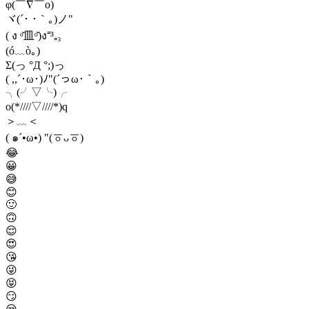
φ(￣∇￣o)
ヾ(´･ ･｀｡)ノ"
( ง ᵒ̌皿ᵒ̌)ง⁼³₌₃
(ó﹏ò｡)
Σ(っ °Д °;)っ
( ,,´･ω･)ﾉ"(´っω･｀｡)
╮(╯▽╰)╭
o(*////▽////*)q
＞﹏＜
( ๑´•ω•) "(ㆆᴗㆆ)
😂
😀
😅
😊
🙂
🙃
😌
😍
😘
😜
😝
😏