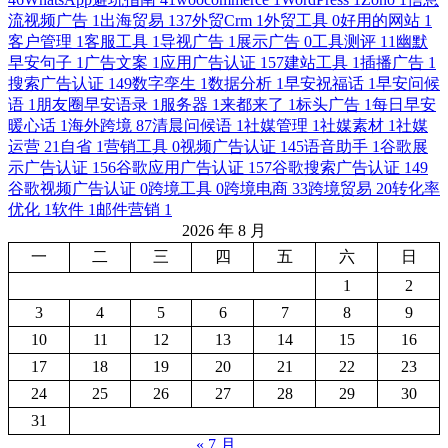
流视频广告
1
出海贸易
137
外贸Crm
1
外贸工具
0
好用的网站
1
客户管理
1
客服工具
1
导视广告
1
展示广告
0
工具测评
11
幽默
早安句子
1
广告文案
1
应用广告认证
157
建站工具
1
插播广告
1
搜索广告认证
149
数字孪生
1
数据分析
1
早安祝福话
1
早安问候
语
1
朋友圈早安语录
1
服务器
1
来都来了
1
标头广告
1
每日早安
暖心话
1
海外跨境
87
清晨问候语
1
社媒管理
1
社媒素材
1
社媒
运营
21
自省
1
营销工具
0
视频广告认证
145
语音助手
1
谷歌展
示广告认证
156
谷歌应用广告认证
157
谷歌搜索广告认证
149
谷歌视频广告认证
0
跨境工具
0
跨境电商
33
跨境贸易
20
转化率
优化
1
软件
1
邮件营销
1
2026 年 8 月
一
二
三
四
五
六
日
1
2
3
4
5
6
7
8
9
10
11
12
13
14
15
16
17
18
19
20
21
22
23
24
25
26
27
28
29
30
31
« 7 月