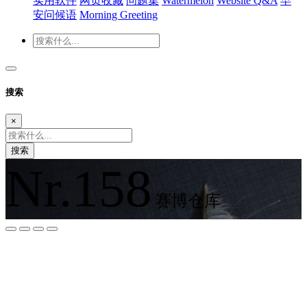
实用软件
网页收藏
问题集
Watermelon
Website Q&A
早
安问候语
Morning Greeting
搜索
×
搜索
Nr.158
赛博仓库
夜间模式
暗黑模式
Sans Serif
Serif
浅阴影
深阴影