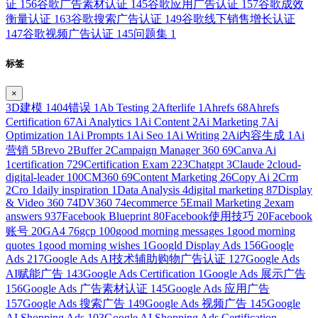
证
156
谷歌广告素材认证
145
谷歌应用广告认证
157
谷歌成效
衡量认证
163
谷歌搜索广告认证
149
谷歌线下销售增长认证
147
谷歌视频广告认证
145
问题集
1
标签
×
3D建模
1
404错误
1
Ab Testing
2
Afterlife
1
Ahrefs
68
Ahrefs
Certification
67
Ai Analytics
1
Ai Content
2
Ai Marketing
7
Ai
Optimization
1
Ai Prompts
1
Ai Seo
1
Ai Writing
2
Ai内容生成
1
Ai
营销
5
Brevo
2
Buffer
2
Campaign Manager 360
69
Canva Ai
1
certification
729
Certification Exam
223
Chatgpt
3
Claude
2
cloud-
digital-leader
100
CM360
69
Content Marketing
26
Copy Ai
2
Crm
2
Cro
1
daily inspiration
1
Data Analysis
4
digital marketing
87
Display
& Video 360
74
DV360
74
ecommerce
5
Email Marketing
2
exam
answers
937
Facebook Blueprint
80
Facebook使用技巧
20
Facebook
账号
20
GA4
76
gcp
100
good morning messages
1
good morning
quotes
1
good morning wishes
1
Googld Display Ads
156
Google
Ads
217
Google Ads AI技术辅助购物广告认证
127
Google Ads
AI赋能广告
143
Google Ads Certification
1
Google Ads 展示广告
156
Google Ads 广告素材认证
145
Google Ads 应用广告
157
Google Ads 搜索广告
149
Google Ads 视频广告
145
Google
AI Shopping Ads
103
Google AI Shopping Ads Certification