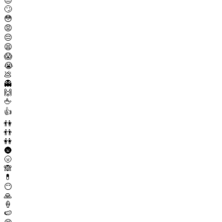
😒
🙄
😳
😡
😔
😫
😱
😭
💩
👻
🙌
🖕
👍
👫
👬
👭
🌚
🌝
🙈
💊
😶
🙏
🍦
🍉