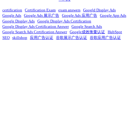
certification
Certification Exam
exam answers
Googld Display Ads
Google Ads
Google Ads 展示广告
Google Ads 应用广告
Google App Ads
Google Display Ads
Google Display Ads Certification
Google Display Ads Certification Answer
Google Search Ads
Google Search Ads Certification Answer
Google成效衡量认证
HubSpot
SEO
skillshop
应用广告认证
谷歌展示广告认证
谷歌应用广告认证