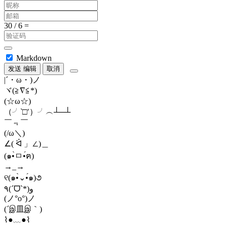
Markdown
发送
编辑
取消
|´・ω・)ノ
ヾ(≧∇≦*)ゝ
(☆ω☆)
（╯‵□′）╯︵┴─┴
￣﹃￣
(/ω＼)
∠( ᐛ 」∠)＿
(๑•̀ㅁ•́ฅ)
→_→
୧(๑•̀⌄•́๑)૭
٩(ˊᗜˋ*)و
(ノ°ο°)ノ
(´இ皿இ｀)
⌇●﹏●⌇