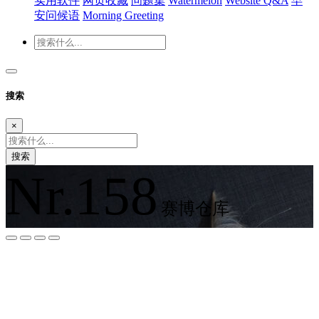
实用软件
网页收藏
问题集
Watermelon
Website Q&A
早
安问候语
Morning Greeting
搜索
×
搜索
Nr.158
赛博仓库
夜间模式
暗黑模式
Sans Serif
Serif
浅阴影
深阴影