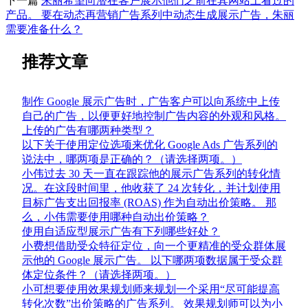
下一篇
朱丽希望向潜在客户展示他们之前在其网站上看过的
产品。 要在动态再营销广告系列中动态生成展示广告，朱丽
需要准备什么？
推荐文章
制作 Google 展示广告时，广告客户可以向系统中上传
自己的广告，以便更好地控制广告内容的外观和风格。
上传的广告有哪两种类型？
以下关于使用定位选项来优化 Google Ads 广告系列的
说法中，哪两项是正确的？（请选择两项。）
小伟过去 30 天一直在跟踪他的展示广告系列的转化情
况。在这段时间里，他收获了 24 次转化，并计划使用
目标广告支出回报率 (ROAS) 作为自动出价策略。 那
么，小伟需要使用哪种自动出价策略？
使用自适应型展示广告有下列哪些好处？
小费想借助受众特征定位，向一个更精准的受众群体展
示他的 Google 展示广告。 以下哪两项数据属于受众群
体定位条件？（请选择两项。）
小可想要使用效果规划师来规划一个采用“尽可能提高
转化次数”出价策略的广告系列。 效果规划师可以为小