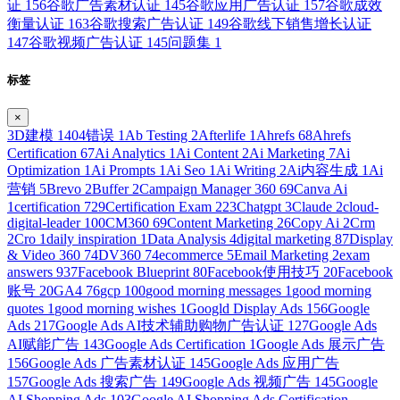
证
156
谷歌广告素材认证
145
谷歌应用广告认证
157
谷歌成效
衡量认证
163
谷歌搜索广告认证
149
谷歌线下销售增长认证
147
谷歌视频广告认证
145
问题集
1
标签
×
3D建模
1
404错误
1
Ab Testing
2
Afterlife
1
Ahrefs
68
Ahrefs
Certification
67
Ai Analytics
1
Ai Content
2
Ai Marketing
7
Ai
Optimization
1
Ai Prompts
1
Ai Seo
1
Ai Writing
2
Ai内容生成
1
Ai
营销
5
Brevo
2
Buffer
2
Campaign Manager 360
69
Canva Ai
1
certification
729
Certification Exam
223
Chatgpt
3
Claude
2
cloud-
digital-leader
100
CM360
69
Content Marketing
26
Copy Ai
2
Crm
2
Cro
1
daily inspiration
1
Data Analysis
4
digital marketing
87
Display
& Video 360
74
DV360
74
ecommerce
5
Email Marketing
2
exam
answers
937
Facebook Blueprint
80
Facebook使用技巧
20
Facebook
账号
20
GA4
76
gcp
100
good morning messages
1
good morning
quotes
1
good morning wishes
1
Googld Display Ads
156
Google
Ads
217
Google Ads AI技术辅助购物广告认证
127
Google Ads
AI赋能广告
143
Google Ads Certification
1
Google Ads 展示广告
156
Google Ads 广告素材认证
145
Google Ads 应用广告
157
Google Ads 搜索广告
149
Google Ads 视频广告
145
Google
AI Shopping Ads
103
Google AI Shopping Ads Certification