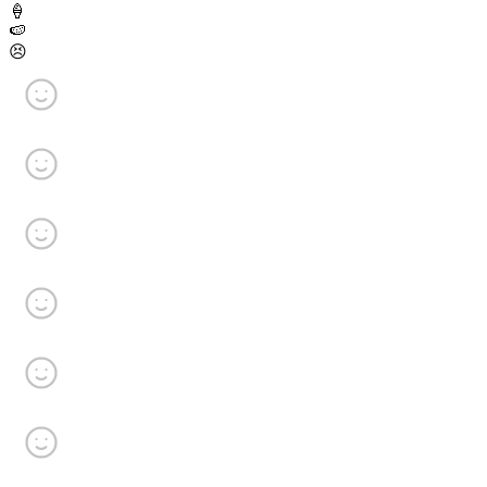
🍦
🍉
😣