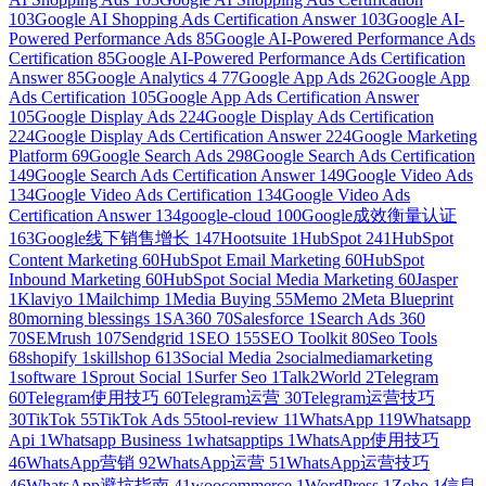
103
Google AI Shopping Ads Certification Answer
103
Google AI-
Powered Performance Ads
85
Google AI-Powered Performance Ads
Certification
85
Google AI-Powered Performance Ads Certification
Answer
85
Google Analytics 4
77
Google App Ads
262
Google App
Ads Certification
105
Google App Ads Certification Answer
105
Google Display Ads
224
Google Display Ads Certification
224
Google Display Ads Certification Answer
224
Google Marketing
Platform
69
Google Search Ads
298
Google Search Ads Certification
149
Google Search Ads Certification Answer
149
Google Video Ads
134
Google Video Ads Certification
134
Google Video Ads
Certification Answer
134
google-cloud
100
Google成效衡量认证
163
Google线下销售增长
147
Hootsuite
1
HubSpot
241
HubSpot
Content Marketing
60
HubSpot Email Marketing
60
HubSpot
Inbound Marketing
60
HubSpot Social Media Marketing
60
Jasper
1
Klaviyo
1
Mailchimp
1
Media Buying
55
Memo
2
Meta Blueprint
80
morning blessings
1
SA360
70
Salesforce
1
Search Ads 360
70
SEMrush
107
Sendgrid
1
SEO
155
SEO Toolkit
80
Seo Tools
68
shopify
1
skillshop
613
Social Media
2
socialmediamarketing
1
software
1
Sprout Social
1
Surfer Seo
1
Talk2World
2
Telegram
60
Telegram使用技巧
60
Telegram运营
30
Telegram运营技巧
30
TikTok
55
TikTok Ads
55
tool-review
11
WhatsApp
119
Whatsapp
Api
1
Whatsapp Business
1
whatsapptips
1
WhatsApp使用技巧
46
WhatsApp营销
92
WhatsApp运营
51
WhatsApp运营技巧
46
WhatsApp避坑指南
41
woocommerce
1
WordPress
1
Zoho
1
信息