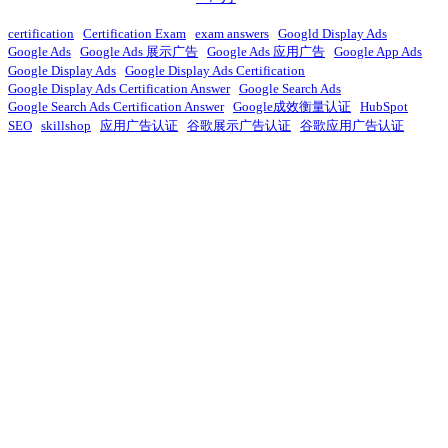
certification
Certification Exam
exam answers
Googld Display Ads
Google Ads
Google Ads 展示广告
Google Ads 应用广告
Google App Ads
Google Display Ads
Google Display Ads Certification
Google Display Ads Certification Answer
Google Search Ads
Google Search Ads Certification Answer
Google成效衡量认证
HubSpot
SEO
skillshop
应用广告认证
谷歌展示广告认证
谷歌应用广告认证