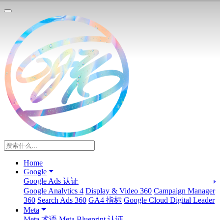
Home
Google
Google Ads 认证
Google Analytics 4
Display & Video 360
Campaign Manager
360
Search Ads 360
GA4 指标
Google Cloud Digital Leader
Meta
Meta 术语
Meta Blueprint 认证