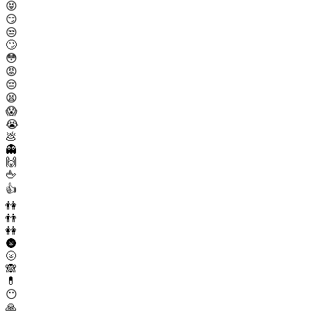
😝
😏
😒
🙄
😳
😡
😔
😫
😱
😭
💩
👻
🙌
🖕
👍
👫
👬
👭
🌚
🌝
🙈
💊
😶
🙏