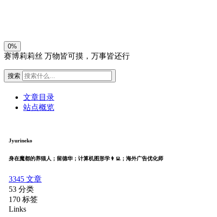
关闭
日落
暗化
灰度
0%
赛博莉莉丝
万物皆可摸，万事皆还行
搜索
文章目录
站点概览
Jyurineko
身在魔都的养猫人；留德华；计算机图形学👨‍💻；海外广告优化师
3345
文章
53
分类
170
标签
Links