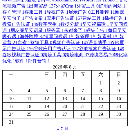
流视频广告
1
出海贸易
137
外贸Crm
1
外贸工具
0
好用的网站
1
客户管理
1
客服工具
1
导视广告
1
展示广告
0
工具测评
11
幽默
早安句子
1
广告文案
1
应用广告认证
157
建站工具
1
插播广告
1
搜索广告认证
149
数字孪生
1
数据分析
1
早安祝福话
1
早安问候
语
1
朋友圈早安语录
1
服务器
1
来都来了
1
标头广告
1
每日早安
暖心话
1
海外跨境
87
清晨问候语
1
社媒管理
1
社媒素材
1
社媒
运营
21
自省
1
营销工具
0
视频广告认证
145
语音助手
1
谷歌展
示广告认证
156
谷歌应用广告认证
157
谷歌搜索广告认证
149
谷歌视频广告认证
0
跨境工具
0
跨境电商
33
跨境贸易
20
转化率
优化
1
软件
1
邮件营销
1
2026 年 8 月
一
二
三
四
五
六
日
1
2
3
4
5
6
7
8
9
10
11
12
13
14
15
16
17
18
19
20
21
22
23
24
25
26
27
28
29
30
31
« 7 月