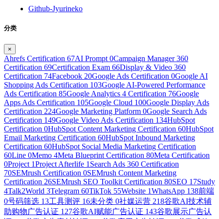
Github-Jyurineko
分类
×
Ahrefs Certification
67
AI Prompt
0
Campaign Manager 360
Certification
69
Certification Exam
66
Display & Video 360
Certification
74
Facebook
20
Google Ads Certification
0
Google AI
Shopping Ads Certification
103
Google AI-Powered Performance
Ads Certification
85
Google Analytics 4 Certification
76
Google
Apps Ads Certification
105
Google Cloud
100
Google Display Ads
Certification
224
Google Marketing Platform
0
Google Search Ads
Certification
149
Google Video Ads Certification
134
HubSpot
Certification
0
HubSpot Content Marketing Certification
60
HubSpot
Email Marketing Certification
60
HubSpot Inbound Marketing
Certification
60
HubSpot Social Media Marketing Certification
60
Line
0
Memo
4
Meta Blueprint Certification
80
Meta Certification
0
Project
1
Project Afterlife
1
Search Ads 360 Certification
70
SEMrush Certification
0
SEMrush Content Marketing
Certification
26
SEMrush SEO Toolkit Certification
80
SEO
17
Study
4
Talk2World
3
Telegram
60
TikTok
55
Website
1
WhatsApp
138
前端
0
号码筛选
13
工具测评
16
未分类
0
社媒运营
218
谷歌AI技术辅
助购物广告认证
127
谷歌AI赋能广告认证
143
谷歌展示广告认