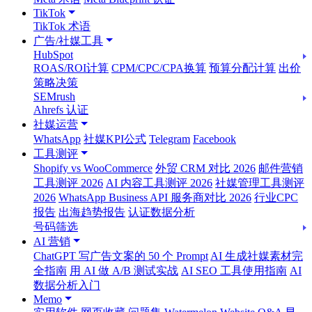
TikTok
TikTok 术语
广告/社媒工具
HubSpot
ROAS/ROI计算
CPM/CPC/CPA换算
预算分配计算
出价
策略决策
SEMrush
Ahrefs 认证
社媒运营
WhatsApp
社媒KPI公式
Telegram
Facebook
工具测评
Shopify vs WooCommerce
外贸 CRM 对比 2026
邮件营销
工具测评 2026
AI 内容工具测评 2026
社媒管理工具测评
2026
WhatsApp Business API 服务商对比 2026
行业CPC
报告
出海趋势报告
认证数据分析
号码筛选
AI 营销
ChatGPT 写广告文案的 50 个 Prompt
AI 生成社媒素材完
全指南
用 AI 做 A/B 测试实战
AI SEO 工具使用指南
AI
数据分析入门
Memo