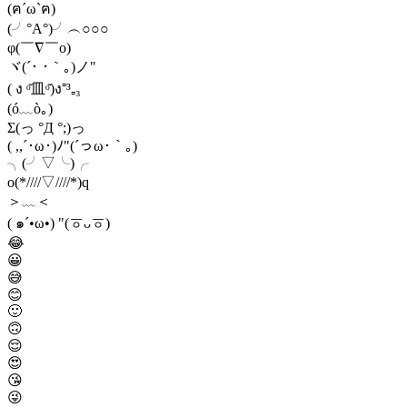
(ฅ´ω`ฅ)
(╯°A°)╯︵○○○
φ(￣∇￣o)
ヾ(´･ ･｀｡)ノ"
( ง ᵒ̌皿ᵒ̌)ง⁼³₌₃
(ó﹏ò｡)
Σ(っ °Д °;)っ
( ,,´･ω･)ﾉ"(´っω･｀｡)
╮(╯▽╰)╭
o(*////▽////*)q
＞﹏＜
( ๑´•ω•) "(ㆆᴗㆆ)
😂
😀
😅
😊
🙂
🙃
😌
😍
😘
😜