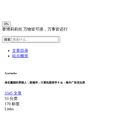
关闭
日落
暗化
灰度
0%
赛博莉莉丝
万物皆可摸，万事皆还行
搜索
文章目录
站点概览
Jyurineko
身在魔都的养猫人；留德华；计算机图形学👨‍💻；海外广告优化师
3345
文章
53
分类
170
标签
Links