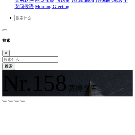
实用软件
网页收藏
问题集
Watermelon
Website Q&A
早
安问候语
Morning Greeting
搜索
×
搜索
Nr.158
赛博仓库
夜间模式
暗黑模式
Sans Serif
Serif
浅阴影
深阴影