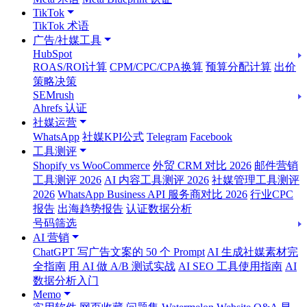
TikTok
TikTok 术语
广告/社媒工具
HubSpot
ROAS/ROI计算
CPM/CPC/CPA换算
预算分配计算
出价
策略决策
SEMrush
Ahrefs 认证
社媒运营
WhatsApp
社媒KPI公式
Telegram
Facebook
工具测评
Shopify vs WooCommerce
外贸 CRM 对比 2026
邮件营销
工具测评 2026
AI 内容工具测评 2026
社媒管理工具测评
2026
WhatsApp Business API 服务商对比 2026
行业CPC
报告
出海趋势报告
认证数据分析
号码筛选
AI 营销
ChatGPT 写广告文案的 50 个 Prompt
AI 生成社媒素材完
全指南
用 AI 做 A/B 测试实战
AI SEO 工具使用指南
AI
数据分析入门
Memo