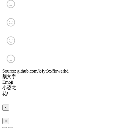
Source: github.com/k4yt3x/flowerhd
颜文字
Emoji
小恐龙
花!
×
×