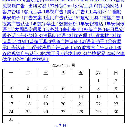
流视频广告
1
出海贸易
137
外贸Crm
1
外贸工具
0
好用的网站
1
客户管理
1
客服工具
1
导视广告
1
展示广告
0
工具测评
11
幽默
早安句子
1
广告文案
1
应用广告认证
157
建站工具
1
插播广告
1
搜索广告认证
149
数字孪生
1
数据分析
1
早安祝福话
1
早安问候
语
1
朋友圈早安语录
1
服务器
1
来都来了
1
标头广告
1
每日早安
暖心话
1
海外跨境
87
清晨问候语
1
社媒管理
1
社媒素材
1
社媒
运营
21
自省
1
营销工具
0
视频广告认证
145
语音助手
1
谷歌展
示广告认证
156
谷歌应用广告认证
157
谷歌搜索广告认证
149
谷歌视频广告认证
0
跨境工具
0
跨境电商
33
跨境贸易
20
转化率
优化
1
软件
1
邮件营销
1
2026 年 8 月
一
二
三
四
五
六
日
1
2
3
4
5
6
7
8
9
10
11
12
13
14
15
16
17
18
19
20
21
22
23
24
25
26
27
28
29
30
31
« 7 月