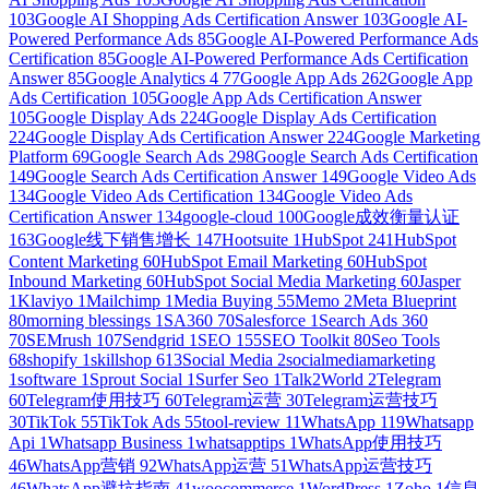
103
Google AI Shopping Ads Certification Answer
103
Google AI-
Powered Performance Ads
85
Google AI-Powered Performance Ads
Certification
85
Google AI-Powered Performance Ads Certification
Answer
85
Google Analytics 4
77
Google App Ads
262
Google App
Ads Certification
105
Google App Ads Certification Answer
105
Google Display Ads
224
Google Display Ads Certification
224
Google Display Ads Certification Answer
224
Google Marketing
Platform
69
Google Search Ads
298
Google Search Ads Certification
149
Google Search Ads Certification Answer
149
Google Video Ads
134
Google Video Ads Certification
134
Google Video Ads
Certification Answer
134
google-cloud
100
Google成效衡量认证
163
Google线下销售增长
147
Hootsuite
1
HubSpot
241
HubSpot
Content Marketing
60
HubSpot Email Marketing
60
HubSpot
Inbound Marketing
60
HubSpot Social Media Marketing
60
Jasper
1
Klaviyo
1
Mailchimp
1
Media Buying
55
Memo
2
Meta Blueprint
80
morning blessings
1
SA360
70
Salesforce
1
Search Ads 360
70
SEMrush
107
Sendgrid
1
SEO
155
SEO Toolkit
80
Seo Tools
68
shopify
1
skillshop
613
Social Media
2
socialmediamarketing
1
software
1
Sprout Social
1
Surfer Seo
1
Talk2World
2
Telegram
60
Telegram使用技巧
60
Telegram运营
30
Telegram运营技巧
30
TikTok
55
TikTok Ads
55
tool-review
11
WhatsApp
119
Whatsapp
Api
1
Whatsapp Business
1
whatsapptips
1
WhatsApp使用技巧
46
WhatsApp营销
92
WhatsApp运营
51
WhatsApp运营技巧
46
WhatsApp避坑指南
41
woocommerce
1
WordPress
1
Zoho
1
信息