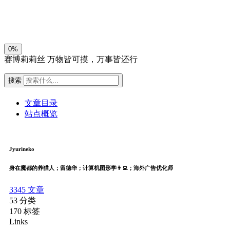
关闭
日落
暗化
灰度
0%
赛博莉莉丝
万物皆可摸，万事皆还行
搜索
文章目录
站点概览
Jyurineko
身在魔都的养猫人；留德华；计算机图形学👨‍💻；海外广告优化师
3345
文章
53
分类
170
标签
Links