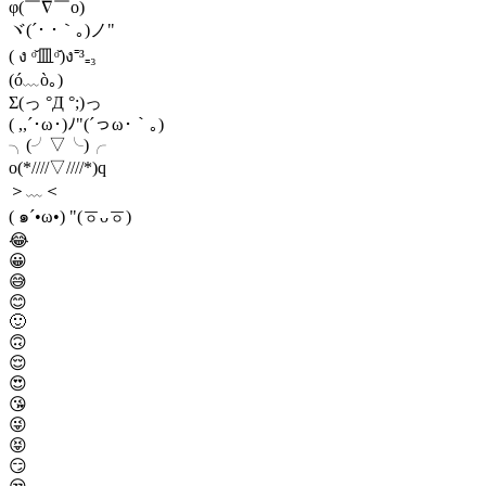
φ(￣∇￣o)
ヾ(´･ ･｀｡)ノ"
( ง ᵒ̌皿ᵒ̌)ง⁼³₌₃
(ó﹏ò｡)
Σ(っ °Д °;)っ
( ,,´･ω･)ﾉ"(´っω･｀｡)
╮(╯▽╰)╭
o(*////▽////*)q
＞﹏＜
( ๑´•ω•) "(ㆆᴗㆆ)
😂
😀
😅
😊
🙂
🙃
😌
😍
😘
😜
😝
😏