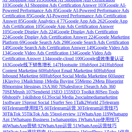
103
Google AI Shopping Ads Certification Answer
103
Google AI-
Powered Performance Ads
85
Google AI-Powered Performance Ads
Certification
85
Google AI-Powered Performance Ads Certification
Answer
85
Google Analytics 4
77
Google App Ads
262
Google App
Ads Certification
105
Google App Ads Certification Answer
105
Google Display Ads
224
Google Display Ads Certification
224
Google Display Ads Certification Answer
224
Google Marketing
Platform
69
Google Search Ads
298
Google Search Ads Certification
149
Google Search Ads Certification Answer
149
Google Video Ads
134
Google Video Ads Certification
134
Google Video Ads
Certification Answer
134
google-cloud
100
Google成效衡量认证
163
Google线下销售增长
147
Hootsuite
1
HubSpot
241
HubSpot
Content Marketing
60
HubSpot Email Marketing
60
HubSpot
Inbound Marketing
60
HubSpot Social Media Marketing
60
Jasper
1
Klaviyo
1
Mailchimp
1
Media Buying
55
Memo
2
Meta Blueprint
80
morning blessings
1
SA360
70
Salesforce
1
Search Ads 360
70
SEMrush
107
Sendgrid
1
SEO
155
SEO Toolkit
80
Seo Tools
68
shopify
1
skillshop
613
Social Media
2
socialmediamarketing
1
software
1
Sprout Social
1
Surfer Seo
1
Talk2World
2
Telegram
60
Telegram使用技巧
60
Telegram运营
30
Telegram运营技巧
30
TikTok
55
TikTok Ads
55
tool-review
11
WhatsApp
119
Whatsapp
Api
1
Whatsapp Business
1
whatsapptips
1
WhatsApp使用技巧
46
WhatsApp营销
92
WhatsApp运营
51
WhatsApp运营技巧
46
WhatsApp避坑指南
41
woocommerce
1
WordPress
1
Zoho
1
信息