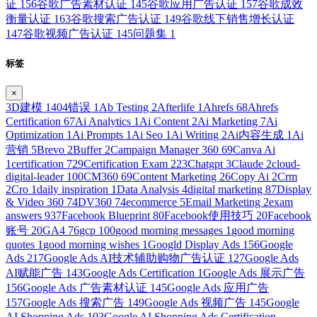
证
156
谷歌广告素材认证
145
谷歌应用广告认证
157
谷歌成效
衡量认证
163
谷歌搜索广告认证
149
谷歌线下销售增长认证
147
谷歌视频广告认证
145
问题集
1
标签
×
3D建模
1
404错误
1
Ab Testing
2
Afterlife
1
Ahrefs
68
Ahrefs
Certification
67
Ai Analytics
1
Ai Content
2
Ai Marketing
7
Ai
Optimization
1
Ai Prompts
1
Ai Seo
1
Ai Writing
2
Ai内容生成
1
Ai
营销
5
Brevo
2
Buffer
2
Campaign Manager 360
69
Canva Ai
1
certification
729
Certification Exam
223
Chatgpt
3
Claude
2
cloud-
digital-leader
100
CM360
69
Content Marketing
26
Copy Ai
2
Crm
2
Cro
1
daily inspiration
1
Data Analysis
4
digital marketing
87
Display
& Video 360
74
DV360
74
ecommerce
5
Email Marketing
2
exam
answers
937
Facebook Blueprint
80
Facebook使用技巧
20
Facebook
账号
20
GA4
76
gcp
100
good morning messages
1
good morning
quotes
1
good morning wishes
1
Googld Display Ads
156
Google
Ads
217
Google Ads AI技术辅助购物广告认证
127
Google Ads
AI赋能广告
143
Google Ads Certification
1
Google Ads 展示广告
156
Google Ads 广告素材认证
145
Google Ads 应用广告
157
Google Ads 搜索广告
149
Google Ads 视频广告
145
Google
AI Shopping Ads
103
Google AI Shopping Ads Certification