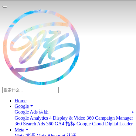
Home
Google
Google Ads 认证
Google Analytics 4
Display & Video 360
Campaign Manager
360
Search Ads 360
GA4 指标
Google Cloud Digital Leader
Meta
Meta 术语
Meta Blueprint 认证