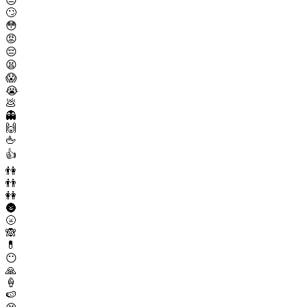
😒
🙄
😳
😡
😔
😫
😱
😭
💩
👻
🙌
🖕
👍
👫
👬
👭
🌚
🌝
🙈
💊
😶
🙏
🍦
🍉