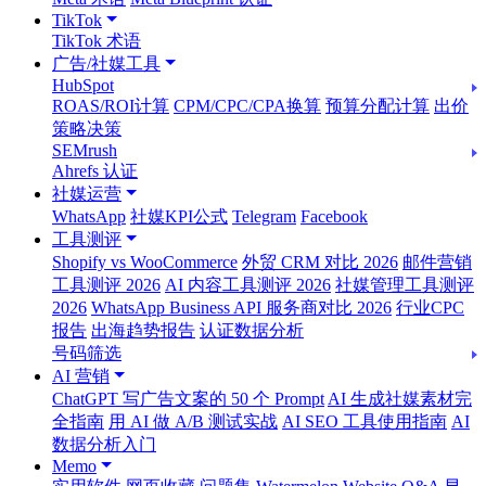
TikTok
TikTok 术语
广告/社媒工具
HubSpot
ROAS/ROI计算
CPM/CPC/CPA换算
预算分配计算
出价
策略决策
SEMrush
Ahrefs 认证
社媒运营
WhatsApp
社媒KPI公式
Telegram
Facebook
工具测评
Shopify vs WooCommerce
外贸 CRM 对比 2026
邮件营销
工具测评 2026
AI 内容工具测评 2026
社媒管理工具测评
2026
WhatsApp Business API 服务商对比 2026
行业CPC
报告
出海趋势报告
认证数据分析
号码筛选
AI 营销
ChatGPT 写广告文案的 50 个 Prompt
AI 生成社媒素材完
全指南
用 AI 做 A/B 测试实战
AI SEO 工具使用指南
AI
数据分析入门
Memo