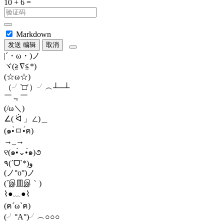
Markdown
发送
编辑
取消
|´・ω・)ノ
ヾ(≧∇≦*)ゝ
(☆ω☆)
（╯‵□′）╯︵┴─┴
￣﹃￣
(/ω＼)
∠( ᐛ 」∠)＿
(๑•̀ㅁ•́ฅ)
→_→
୧(๑•̀⌄•́๑)૭
٩(ˊᗜˋ*)و
(ノ°ο°)ノ
(´இ皿இ｀)
⌇●﹏●⌇
(ฅ´ω`ฅ)
(╯°A°)╯︵○○○