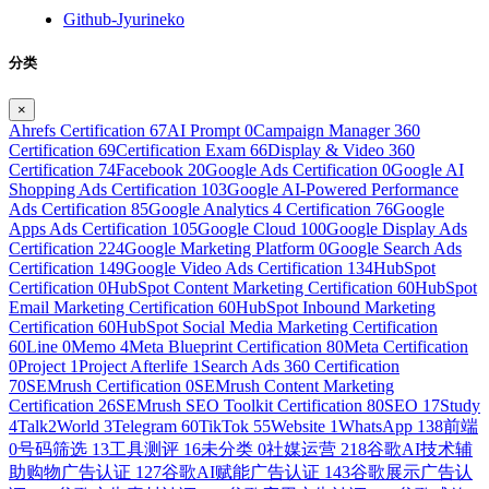
Github-Jyurineko
分类
×
Ahrefs Certification
67
AI Prompt
0
Campaign Manager 360
Certification
69
Certification Exam
66
Display & Video 360
Certification
74
Facebook
20
Google Ads Certification
0
Google AI
Shopping Ads Certification
103
Google AI-Powered Performance
Ads Certification
85
Google Analytics 4 Certification
76
Google
Apps Ads Certification
105
Google Cloud
100
Google Display Ads
Certification
224
Google Marketing Platform
0
Google Search Ads
Certification
149
Google Video Ads Certification
134
HubSpot
Certification
0
HubSpot Content Marketing Certification
60
HubSpot
Email Marketing Certification
60
HubSpot Inbound Marketing
Certification
60
HubSpot Social Media Marketing Certification
60
Line
0
Memo
4
Meta Blueprint Certification
80
Meta Certification
0
Project
1
Project Afterlife
1
Search Ads 360 Certification
70
SEMrush Certification
0
SEMrush Content Marketing
Certification
26
SEMrush SEO Toolkit Certification
80
SEO
17
Study
4
Talk2World
3
Telegram
60
TikTok
55
Website
1
WhatsApp
138
前端
0
号码筛选
13
工具测评
16
未分类
0
社媒运营
218
谷歌AI技术辅
助购物广告认证
127
谷歌AI赋能广告认证
143
谷歌展示广告认