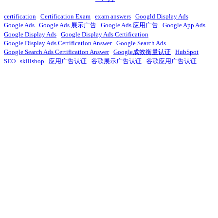
certification
Certification Exam
exam answers
Googld Display Ads
Google Ads
Google Ads 展示广告
Google Ads 应用广告
Google App Ads
Google Display Ads
Google Display Ads Certification
Google Display Ads Certification Answer
Google Search Ads
Google Search Ads Certification Answer
Google成效衡量认证
HubSpot
SEO
skillshop
应用广告认证
谷歌展示广告认证
谷歌应用广告认证