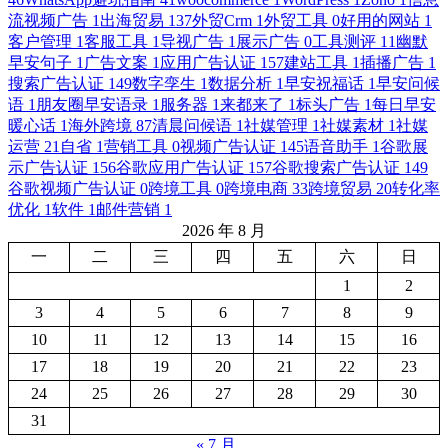
流视频广告
1
出海贸易
137
外贸Crm
1
外贸工具
0
好用的网站
1
客户管理
1
客服工具
1
导视广告
1
展示广告
0
工具测评
11
幽默
早安句子
1
广告文案
1
应用广告认证
157
建站工具
1
插播广告
1
搜索广告认证
149
数字孪生
1
数据分析
1
早安祝福话
1
早安问候
语
1
朋友圈早安语录
1
服务器
1
来都来了
1
标头广告
1
每日早安
暖心话
1
海外跨境
87
清晨问候语
1
社媒管理
1
社媒素材
1
社媒
运营
21
自省
1
营销工具
0
视频广告认证
145
语音助手
1
谷歌展
示广告认证
156
谷歌应用广告认证
157
谷歌搜索广告认证
149
谷歌视频广告认证
0
跨境工具
0
跨境电商
33
跨境贸易
20
转化率
优化
1
软件
1
邮件营销
1
2026 年 8 月
一
二
三
四
五
六
日
1
2
3
4
5
6
7
8
9
10
11
12
13
14
15
16
17
18
19
20
21
22
23
24
25
26
27
28
29
30
31
« 7 月