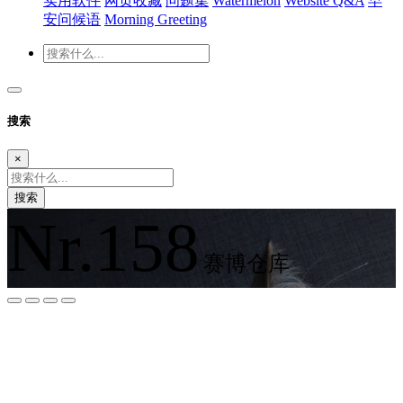
实用软件
网页收藏
问题集
Watermelon
Website Q&A
早
安问候语
Morning Greeting
搜索
×
搜索
Nr.158
赛博仓库
夜间模式
暗黑模式
Sans Serif
Serif
浅阴影
深阴影