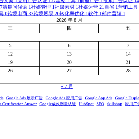
告文案
1
应用广告认证
157
建站工具
1
插播广告
1
搜索广告认证
14
7
清晨问候语
1
社媒管理
1
社媒素材
1
社媒运营
21
自省
1
营销工具
具
0
跨境电商
33
跨境贸易
20
转化率优化
1
软件
1
邮件营销
1
2026 年 8 月
三
四
五
5
6
7
12
13
14
19
20
21
26
27
28
« 7 月
ds
Google Ads 展示广告
Google Ads 应用广告
Google App Ads
Google Displ
 Certification Answer
Google成效衡量认证
HubSpot
SEO
skillshop
应用广