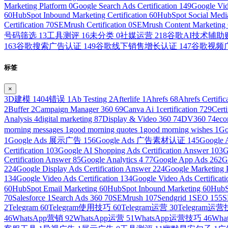
Marketing Platform
0
Google Search Ads Certification
149
Google Vid
60
HubSpot Inbound Marketing Certification
60
HubSpot Social Media
Certification
70
SEMrush Certification
0
SEMrush Content Marketing C
号码筛选
13
工具测评
16
未分类
0
社媒运营
218
谷歌AI技术辅
163
谷歌搜索广告认证
149
谷歌线下销售增长认证
147
谷歌视频
标签
×
3D建模
1
404错误
1
Ab Testing
2
Afterlife
1
Ahrefs
68
Ahrefs Certific
2
Buffer
2
Campaign Manager 360
69
Canva Ai
1
certification
729
Cert
Analysis
4
digital marketing
87
Display & Video 360
74
DV360
74
ec
morning messages
1
good morning quotes
1
good morning wishes
1
Go
1
Google Ads 展示广告
156
Google Ads 广告素材认证
145
Googl
Certification
103
Google AI Shopping Ads Certification Answer
103
G
Certification Answer
85
Google Analytics 4
77
Google App Ads
262
G
224
Google Display Ads Certification Answer
224
Google Marketing 
134
Google Video Ads Certification
134
Google Video Ads Certificat
60
HubSpot Email Marketing
60
HubSpot Inbound Marketing
60
HubS
70
Salesforce
1
Search Ads 360
70
SEMrush
107
Sendgrid
1
SEO
155
S
2
Telegram
60
Telegram使用技巧
60
Telegram运营
30
Telegram运
46
WhatsApp营销
92
WhatsApp运营
51
WhatsApp运营技巧
46
Wh