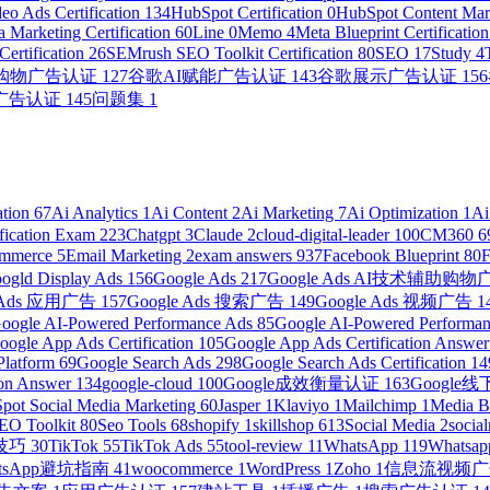
eo Ads Certification
134
HubSpot Certification
0
HubSpot Content Mark
 Marketing Certification
60
Line
0
Memo
4
Meta Blueprint Certificatio
ertification
26
SEMrush SEO Toolkit Certification
80
SEO
17
Study
4
助购物广告认证
127
谷歌AI赋能广告认证
143
谷歌展示广告认证
156
广告认证
145
问题集
1
ation
67
Ai Analytics
1
Ai Content
2
Ai Marketing
7
Ai Optimization
1
Ai
ification Exam
223
Chatgpt
3
Claude
2
cloud-digital-leader
100
CM360
6
ommerce
5
Email Marketing
2
exam answers
937
Facebook Blueprint
80
ogld Display Ads
156
Google Ads
217
Google Ads AI技术辅助购
e Ads 应用广告
157
Google Ads 搜索广告
149
Google Ads 视频广告
1
oogle AI-Powered Performance Ads
85
Google AI-Powered Performanc
oogle App Ads Certification
105
Google App Ads Certification Answe
Platform
69
Google Search Ads
298
Google Search Ads Certification
14
ion Answer
134
google-cloud
100
Google成效衡量认证
163
Googl
pot Social Media Marketing
60
Jasper
1
Klaviyo
1
Mailchimp
1
Media 
EO Toolkit
80
Seo Tools
68
shopify
1
skillshop
613
Social Media
2
socia
营技巧
30
TikTok
55
TikTok Ads
55
tool-review
11
WhatsApp
119
Whatsap
atsApp避坑指南
41
woocommerce
1
WordPress
1
Zoho
1
信息流视频