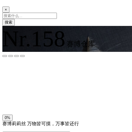
×
搜索
Nr.158
赛博仓库
夜间模式
暗黑模式
Sans Serif
Serif
浅阴影
深阴影
关闭
日落
暗化
灰度
0%
赛博莉莉丝
万物皆可摸，万事皆还行