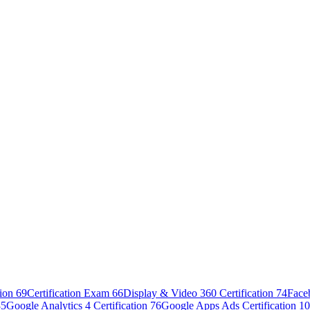
tion
69
Certification Exam
66
Display & Video 360 Certification
74
Face
85
Google Analytics 4 Certification
76
Google Apps Ads Certification
10