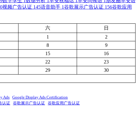
9
数字孪生
1
数据分析
1
早安祝福话
1
早安问候语
1
朋友圈早安语
0
视频广告认证
145
语音助手
1
谷歌展示广告认证
156
谷歌应用
六
日
1
2
8
9
15
16
22
23
29
30
ay Ads
Google Display Ads Certification
告认证
谷歌展示广告认证
谷歌应用广告认证