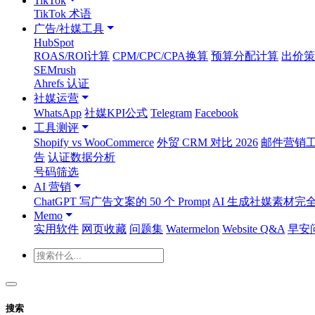
TikTok
TikTok 术语
广告/社媒工具
HubSpot
ROAS/ROI计算
CPM/CPC/CPA换算
预算分配计算
出价策
SEMrush
Ahrefs 认证
社媒运营
WhatsApp
社媒KPI公式
Telegram
Facebook
工具测评
Shopify vs WooCommerce
外贸 CRM 对比 2026
邮件营销工具
告
认证数据分析
号码筛选
AI 营销
ChatGPT 写广告文案的 50 个 Prompt
AI 生成社媒素材完
Memo
实用软件
网页收藏
问题集
Watermelon
Website Q&A
早安
搜索