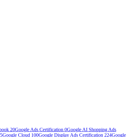
book
20
Google Ads Certification
0
Google AI Shopping Ads
5
Google Cloud
100
Google Display Ads Certification
224
Google