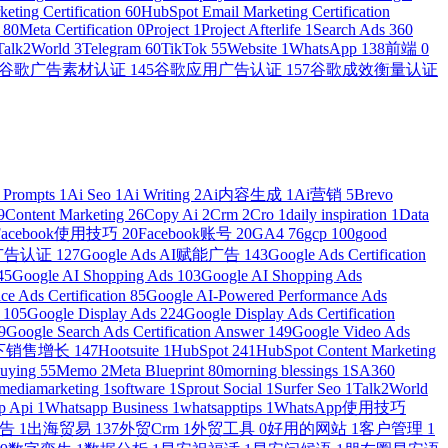
eting Certification
60
HubSpot Email Marketing Certification
n
80
Meta Certification
0
Project
1
Project Afterlife
1
Search Ads 360
Talk2World
3
Telegram
60
TikTok
55
Website
1
WhatsApp
138
前端
0
谷歌广告素材认证
145
谷歌应用广告认证
157
谷歌成效衡量认证
 Prompts
1
Ai Seo
1
Ai Writing
2
Ai内容生成
1
Ai营销
5
Brevo
9
Content Marketing
26
Copy Ai
2
Crm
2
Cro
1
daily inspiration
1
Data
Facebook使用技巧
20
Facebook账号
20
GA4
76
gcp
100
good
物广告认证
127
Google Ads AI赋能广告
143
Google Ads Certification
45
Google AI Shopping Ads
103
Google AI Shopping Ads
e Ads Certification
85
Google AI-Powered Performance Ads
r
105
Google Display Ads
224
Google Display Ads Certification
9
Google Search Ads Certification Answer
149
Google Video Ads
e线下销售增长
147
Hootsuite
1
HubSpot
241
HubSpot Content Marketing
Buying
55
Memo
2
Meta Blueprint
80
morning blessings
1
SA360
lmediamarketing
1
software
1
Sprout Social
1
Surfer Seo
1
Talk2World
p Api
1
Whatsapp Business
1
whatsapptips
1
WhatsApp使用技巧
广告
1
出海贸易
137
外贸Crm
1
外贸工具
0
好用的网站
1
客户管理
1