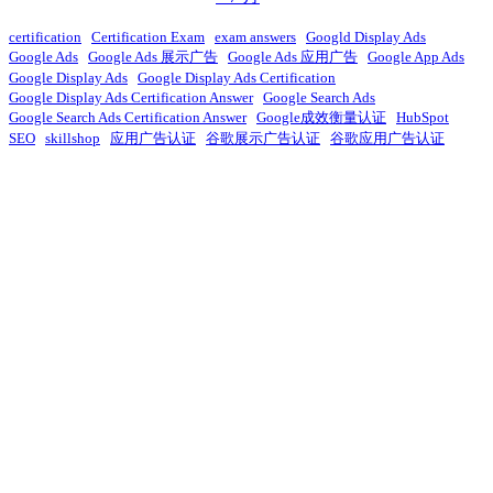
certification
Certification Exam
exam answers
Googld Display Ads
Google Ads
Google Ads 展示广告
Google Ads 应用广告
Google App Ads
Google Display Ads
Google Display Ads Certification
Google Display Ads Certification Answer
Google Search Ads
Google Search Ads Certification Answer
Google成效衡量认证
HubSpot
SEO
skillshop
应用广告认证
谷歌展示广告认证
谷歌应用广告认证