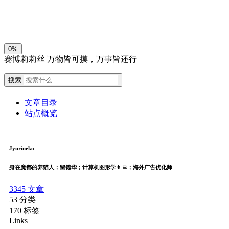
关闭
日落
暗化
灰度
0%
赛博莉莉丝
万物皆可摸，万事皆还行
搜索
文章目录
站点概览
Jyurineko
身在魔都的养猫人；留德华；计算机图形学👨‍💻；海外广告优化师
3345
文章
53
分类
170
标签
Links