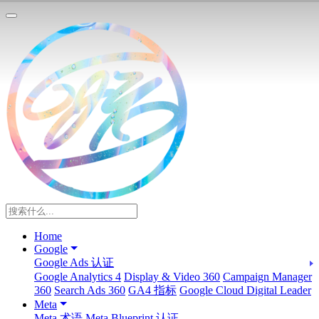
Home
Google
Google Ads 认证
Google Analytics 4
Display & Video 360
Campaign Manager
360
Search Ads 360
GA4 指标
Google Cloud Digital Leader
Meta
Meta 术语
Meta Blueprint 认证