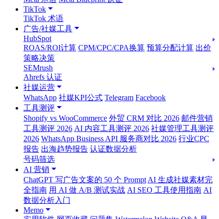
TikTok
TikTok 术语
广告/社媒工具
HubSpot
ROAS/ROI计算
CPM/CPC/CPA换算
预算分配计算
出价
策略决策
SEMrush
Ahrefs 认证
社媒运营
WhatsApp
社媒KPI公式
Telegram
Facebook
工具测评
Shopify vs WooCommerce
外贸 CRM 对比 2026
邮件营销
工具测评 2026
AI 内容工具测评 2026
社媒管理工具测评
2026
WhatsApp Business API 服务商对比 2026
行业CPC
报告
出海趋势报告
认证数据分析
号码筛选
AI 营销
ChatGPT 写广告文案的 50 个 Prompt
AI 生成社媒素材完
全指南
用 AI 做 A/B 测试实战
AI SEO 工具使用指南
AI
数据分析入门
Memo