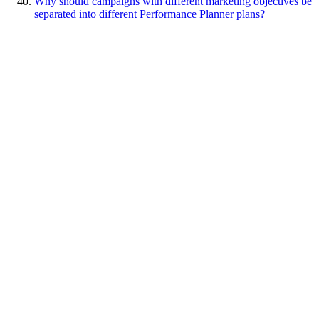
Why should campaigns with different marketing objectives be
separated into different Performance Planner plans?