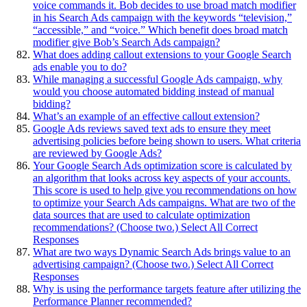
voice commands it. Bob decides to use broad match modifier
in his Search Ads campaign with the keywords “television,”
“accessible,” and “voice.” Which benefit does broad match
modifier give Bob’s Search Ads campaign?
What does adding callout extensions to your Google Search
ads enable you to do?
While managing a successful Google Ads campaign, why
would you choose automated bidding instead of manual
bidding?
What’s an example of an effective callout extension?
Google Ads reviews saved text ads to ensure they meet
advertising policies before being shown to users. What criteria
are reviewed by Google Ads?
Your Google Search Ads optimization score is calculated by
an algorithm that looks across key aspects of your accounts.
This score is used to help give you recommendations on how
to optimize your Search Ads campaigns. What are two of the
data sources that are used to calculate optimization
recommendations? (Choose two.) Select All Correct
Responses
What are two ways Dynamic Search Ads brings value to an
advertising campaign? (Choose two.) Select All Correct
Responses
Why is using the performance targets feature after utilizing the
Performance Planner recommended?