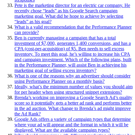
Pete is the marketing director for an electric car company. He
recently chose “leads” as his Google Search campaign
marketing goal. What did he hope to achieve by selecting
“leads” as his goal?
What is a valid recommendation that the Performance Planner
can provide?
Ben is currently managing a campaign that has a total
investment of $7,000, generates 1,400 conversions, and has a
CPA (cost-per-acquisition) of $5. Ben needs to sell excess
inventory. To meet this goal, he’s willing to increase his CPA
and campaign investment. Which of the following plans, built
in the Performance Planner, will assist Ben in achieving his
marketing goal of selling excess inventory?
What is one of the reasons why an advertiser should consider
using Performance Planner on a monthly basis?
Ideally, what’s the minimum number of values you should aim
for per header when using structured snippet extensions?
Brenda’s working on improving a Google Search Ad’s quality
score so it potentially gets a better ad rank and performs better
in the ad auction. What change to Brenda’s ad might improve
the Ad Rank?
Google Ads offers a variety of campaign types that determine
where your ad will appear and the format in which it will be
displayed. What are the available campaign types?