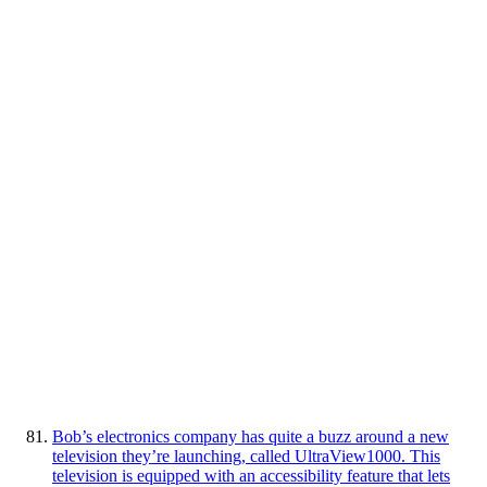
Bob’s electronics company has quite a buzz around a new
television they’re launching, called UltraView1000. This
television is equipped with an accessibility feature that lets