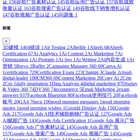
证
156
谷歌广告素材认证
145
谷歌应用广告认证
157
谷歌成效
衡量认证
163
谷歌搜索广告认证
149
谷歌线下销售增长认证
147
谷歌视频广告认证
145
问题集
1
标签
×
3D建模
1
404错误
1
Ab Testing
2
Afterlife
1
Ahrefs
68
Ahrefs
Certification
67
Ai Analytics
1
Ai Content
2
Ai Marketing
7
Ai
Optimization
1
Ai Prompts
1
Ai Seo
1
Ai Writing
2
Ai内容生成
1
Ai
营销
5
Brevo
2
Buffer
2
Campaign Manager 360
69
Canva Ai
1
certification
729
Certification Exam
223
Chatgpt
3
Claude
2
cloud-
digital-leader
100
CM360
69
Content Marketing
26
Copy Ai
2
Crm
2
Cro
1
daily inspiration
1
Data Analysis
4
digital marketing
87
Display
& Video 360
74
DV360
74
ecommerce
5
Email Marketing
2
exam
answers
937
Facebook Blueprint
80
Facebook使用技巧
20
Facebook
账号
20
GA4
76
gcp
100
good morning messages
1
good morning
quotes
1
good morning wishes
1
Googld Display Ads
156
Google
Ads
217
Google Ads AI技术辅助购物广告认证
127
Google Ads
AI赋能广告
143
Google Ads Certification
1
Google Ads 展示广告
156
Google Ads 广告素材认证
145
Google Ads 应用广告
157
Google Ads 搜索广告
149
Google Ads 视频广告
145
Google
AI Shopping Ads
103
Google AI Shopping Ads Certification