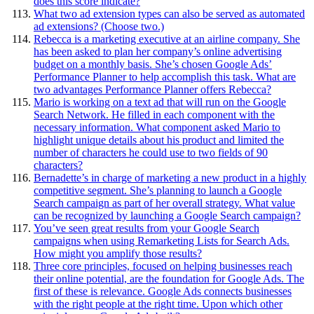
does this score indicate?
What two ad extension types can also be served as automated
ad extensions? (Choose two.)
Rebecca is a marketing executive at an airline company. She
has been asked to plan her company’s online advertising
budget on a monthly basis. She’s chosen Google Ads’
Performance Planner to help accomplish this task. What are
two advantages Performance Planner offers Rebecca?
Mario is working on a text ad that will run on the Google
Search Network. He filled in each component with the
necessary information. What component asked Mario to
highlight unique details about his product and limited the
number of characters he could use to two fields of 90
characters?
Bernadette’s in charge of marketing a new product in a highly
competitive segment. She’s planning to launch a Google
Search campaign as part of her overall strategy. What value
can be recognized by launching a Google Search campaign?
You’ve seen great results from your Google Search
campaigns when using Remarketing Lists for Search Ads.
How might you amplify those results?
Three core principles, focused on helping businesses reach
their online potential, are the foundation for Google Ads. The
first of these is relevance. Google Ads connects businesses
with the right people at the right time. Upon which other