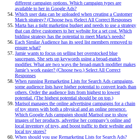
different campaign options. Which campaign types are
available to her in Google Ads?
Which user data can be uploaded when creating a Customer
Match strategy? (Choose two.)Select All Correct Responses
Marta has a tight marketing budget and needs to use a strategy
that can drive customers to her website for a set cost. Which
bidding strategy has the potential to meet Marta’s needs?
Each Similar Audience has its seed list members removed to
ensure what?
Jamie wants to focus on selling her overstocked blue
saucepans. She sets up keywords using a broad-match
modifier. What are two ways the broad-match modifier makes
Jamie’s work easier? (Choose two.) Select All Correct
Responses
When running Remarketing Lists for Search Ads campaigns,
some audience lists have higher potential to convert leads than
others. Order the audience lists from highest to lowest
potential. (The highest potential should be on top.)
Marisol manages the online advertising campaigns for a chain
of toy stores with both a physical and an online presence.
Which Google Ads campaign should Marisol use to show
images of her products, advertise her company’s online and
local inventory of toys, and boost traffic to their website and
local toy stores?
When should you use Remarketing Lists for Search Ads?