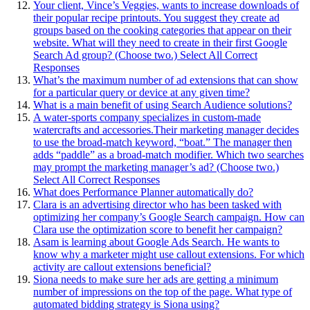
Your client, Vince’s Veggies, wants to increase downloads of
their popular recipe printouts. You suggest they create ad
groups based on the cooking categories that appear on their
website. What will they need to create in their first Google
Search Ad group? (Choose two.) Select All Correct
Responses
What’s the maximum number of ad extensions that can show
for a particular query or device at any given time?
What is a main benefit of using Search Audience solutions?
A water-sports company specializes in custom-made
watercrafts and accessories.Their marketing manager decides
to use the broad-match keyword, “boat.” The manager then
adds “paddle” as a broad-match modifier. Which two searches
may prompt the marketing manager’s ad? (Choose two.)
Select All Correct Responses
What does Performance Planner automatically do?
Clara is an advertising director who has been tasked with
optimizing her company’s Google Search campaign. How can
Clara use the optimization score to benefit her campaign?
Asam is learning about Google Ads Search. He wants to
know why a marketer might use callout extensions. For which
activity are callout extensions beneficial?
Siona needs to make sure her ads are getting a minimum
number of impressions on the top of the page. What type of
automated bidding strategy is Siona using?