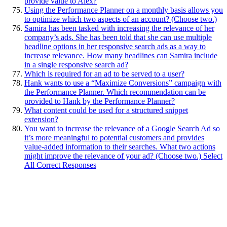
provide value to Alex?
Using the Performance Planner on a monthly basis allows you
to optimize which two aspects of an account? (Choose two.)
Samira has been tasked with increasing the relevance of her
company’s ads. She has been told that she can use multiple
headline options in her responsive search ads as a way to
increase relevance. How many headlines can Samira include
in a single responsive search ad?
Which is required for an ad to be served to a user?
Hank wants to use a “Maximize Conversions” campaign with
the Performance Planner. Which recommendation can be
provided to Hank by the Performance Planner?
What content could be used for a structured snippet
extension?
You want to increase the relevance of a Google Search Ad so
it’s more meaningful to potential customers and provides
value-added information to their searches. What two actions
might improve the relevance of your ad? (Choose two.) Select
All Correct Responses