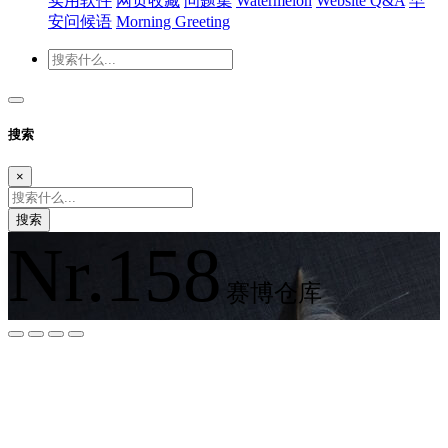
实用软件
网页收藏
问题集
Watermelon
Website Q&A
早
安问候语
Morning Greeting
搜索
×
搜索
Nr.158
赛博仓库
夜间模式
暗黑模式
Sans Serif
Serif
浅阴影
深阴影