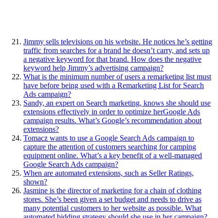
Jimmy sells televisions on his website. He notices he’s getting
traffic from searches for a brand he doesn’t carry, and sets up
a negative keyword for that brand. How does the negative
keyword help Jimmy’s advertising campaign?
What is the minimum number of users a remarketing list must
have before being used with a Remarketing List for Search
Ads campaign?
Sandy, an expert on Search marketing, knows she should use
extensions effectively in order to optimize herGoogle Ads
campaign results. What’s Google’s recommendation about
extensions?
Tomacz wants to use a Google Search Ads campaign to
capture the attention of customers searching for camping
equipment online. What’s a key benefit of a well-managed
Google Search Ads campaign?
When are automated extensions, such as Seller Ratings,
shown?
Jasmine is the director of marketing for a chain of clothing
stores. She’s been given a set budget and needs to drive as
many potential customers to her website as possible. What
automated bidding strategy should she use in her campaign?