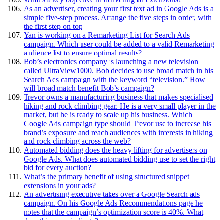
As an advertiser, creating your first text ad in Google Ads is a
simple five-step process. Arrange the five steps in order, with
the first step on top
Yan is working on a Remarketing List for Search Ads
campaign. Which user could be added to a valid Remarketing
audience list to ensure optimal results?
Bob’s electronics company is launching a new television
called UltraView1000. Bob decides to use broad match in his
Search Ads campaign with the keyword “television.” How
will broad match benefit Bob’s campaign?
Trevor owns a manufacturing business that makes specialised
hiking and rock climbing gear. He is a very small player in the
market, but he is ready to scale up his business. Which
Google Ads campaign type should Trevor use to increase his
brand’s exposure and reach audiences with interests in hiking
and rock climbing across the web?
Automated bidding does the heavy lifting for advertisers on
Google Ads. What does automated bidding use to set the right
bid for every auction?
What’s the primary benefit of using structured snippet
extensions in your ads?
An advertising executive takes over a Google Search ads
campaign. On his Google Ads Recommendations page he
notes that the campaign’s optimization score is 40%. What