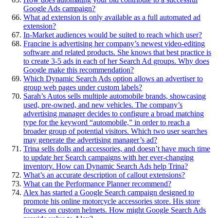
Google Ads campaign?
What ad extension is only available as a full automated ad
extension?
In-Market audiences would be suited to reach which user?
Francine is advertising her company’s newest video-editing
software and related products. She knows that best practice is
to create 3-5 ads in each of her Search Ad groups. Why does
Google make this recommendation?
Which Dynamic Search Ads option allows an advertiser to
group web pages under custom labels?
Sarah’s Autos sells multiple automobile brands, showcasing
used, pre-owned, and new vehicles. The company’s
advertising manager decides to configure a broad matching
type for the keyword “automobile,” in order to reach a
broader group of potential visitors. Which two user searches
may generate the advertising manager’s ad?
Trina sells dolls and accessories, and doesn’t have much time
to update her Search campaigns with her ever-changing
inventory. How can Dynamic Search Ads help Trina?
What’s an accurate description of callout extensions?
What can the Performance Planner recommend?
Alex has started a Google Search campaign designed to
promote his online motorcycle accessories store. His store
focuses on custom helmets. How might Google Search Ads