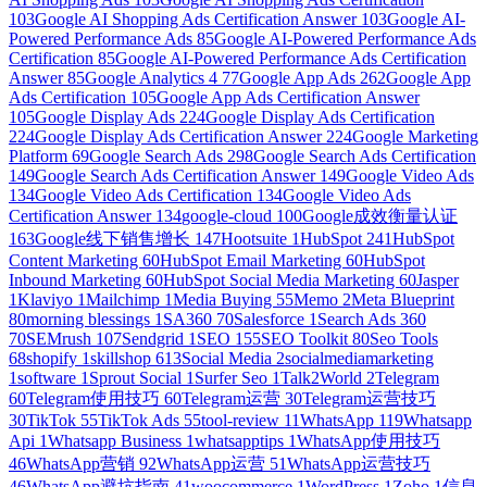
103
Google AI Shopping Ads Certification Answer
103
Google AI-
Powered Performance Ads
85
Google AI-Powered Performance Ads
Certification
85
Google AI-Powered Performance Ads Certification
Answer
85
Google Analytics 4
77
Google App Ads
262
Google App
Ads Certification
105
Google App Ads Certification Answer
105
Google Display Ads
224
Google Display Ads Certification
224
Google Display Ads Certification Answer
224
Google Marketing
Platform
69
Google Search Ads
298
Google Search Ads Certification
149
Google Search Ads Certification Answer
149
Google Video Ads
134
Google Video Ads Certification
134
Google Video Ads
Certification Answer
134
google-cloud
100
Google成效衡量认证
163
Google线下销售增长
147
Hootsuite
1
HubSpot
241
HubSpot
Content Marketing
60
HubSpot Email Marketing
60
HubSpot
Inbound Marketing
60
HubSpot Social Media Marketing
60
Jasper
1
Klaviyo
1
Mailchimp
1
Media Buying
55
Memo
2
Meta Blueprint
80
morning blessings
1
SA360
70
Salesforce
1
Search Ads 360
70
SEMrush
107
Sendgrid
1
SEO
155
SEO Toolkit
80
Seo Tools
68
shopify
1
skillshop
613
Social Media
2
socialmediamarketing
1
software
1
Sprout Social
1
Surfer Seo
1
Talk2World
2
Telegram
60
Telegram使用技巧
60
Telegram运营
30
Telegram运营技巧
30
TikTok
55
TikTok Ads
55
tool-review
11
WhatsApp
119
Whatsapp
Api
1
Whatsapp Business
1
whatsapptips
1
WhatsApp使用技巧
46
WhatsApp营销
92
WhatsApp运营
51
WhatsApp运营技巧
46
WhatsApp避坑指南
41
woocommerce
1
WordPress
1
Zoho
1
信息