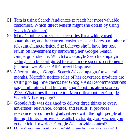
Tara is using Search Audiences to reach her most valuable
customers. Which direct benefit might she obtain by using
Search Audience?
Marta’s online store sells accessories for a widely used
smartphone, and her current customer base shares a number of
relevant characteristics. She believes she’ll have her best
return on investment by narrowing her Google Search
campaign audience. Which two Google Search campaign
settings can be configured to reach more specific customers?
(Choose two.)Select All Correct Responses
After running a Google Search Ads campaign for several
months, Meredith notices sales of her advertised products are
starting to lag. She checks her Google Ads Recommendations
page and notices that her campaign’s optimization score is
22%. What does this score tell Meredith about her Google
Search Ads campaign?
Google Ads was designed to deliver three things to every
advertiser: relevance, control, and results. It provides
relevance by connecting advertisers with the right people at
the right time. It provides results by charging only when you
get a click. How does Google Ads provide control?
How does automating your bid contribute to a successful