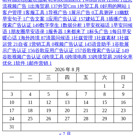
流视频广告
1
出海贸易
137
外贸Crm
1
外贸工具
0
好用的网站
1
客户管理
1
客服工具
1
导视广告
1
展示广告
0
工具测评
11
幽默
早安句子
1
广告文案
1
应用广告认证
157
建站工具
1
插播广告
1
搜索广告认证
149
数字孪生
1
数据分析
1
早安祝福话
1
早安问候
语
1
朋友圈早安语录
1
服务器
1
来都来了
1
标头广告
1
每日早安
暖心话
1
海外跨境
87
清晨问候语
1
社媒管理
1
社媒素材
1
社媒
运营
21
自省
1
营销工具
0
视频广告认证
145
语音助手
1
谷歌展
示广告认证
156
谷歌应用广告认证
157
谷歌搜索广告认证
149
谷歌视频广告认证
0
跨境工具
0
跨境电商
33
跨境贸易
20
转化率
优化
1
软件
1
邮件营销
1
2026 年 8 月
一
二
三
四
五
六
日
1
2
3
4
5
6
7
8
9
10
11
12
13
14
15
16
17
18
19
20
21
22
23
24
25
26
27
28
29
30
31
« 7 月