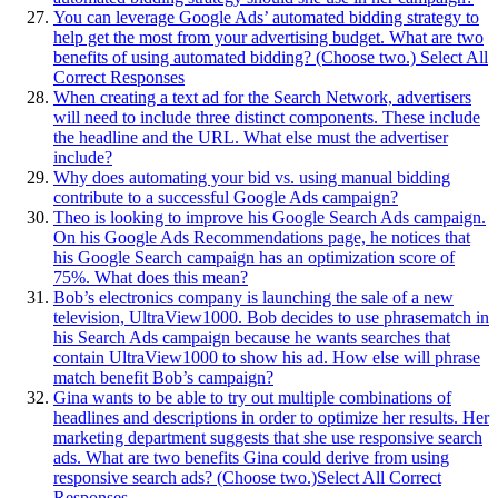
You can leverage Google Ads’ automated bidding strategy to
help get the most from your advertising budget. What are two
benefits of using automated bidding? (Choose two.) Select All
Correct Responses
When creating a text ad for the Search Network, advertisers
will need to include three distinct components. These include
the headline and the URL. What else must the advertiser
include?
Why does automating your bid vs. using manual bidding
contribute to a successful Google Ads campaign?
Theo is looking to improve his Google Search Ads campaign.
On his Google Ads Recommendations page, he notices that
his Google Search campaign has an optimization score of
75%. What does this mean?
Bob’s electronics company is launching the sale of a new
television, UltraView1000. Bob decides to use phrasematch in
his Search Ads campaign because he wants searches that
contain UltraView1000 to show his ad. How else will phrase
match benefit Bob’s campaign?
Gina wants to be able to try out multiple combinations of
headlines and descriptions in order to optimize her results. Her
marketing department suggests that she use responsive search
ads. What are two benefits Gina could derive from using
responsive search ads? (Choose two.)Select All Correct
Responses