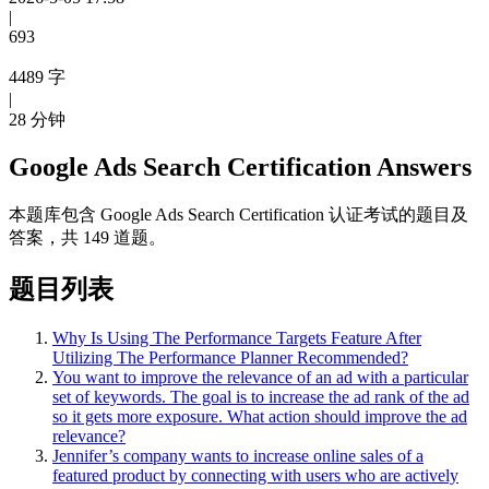
|
693
4489 字
|
28 分钟
Google Ads Search Certification Answers
本题库包含 Google Ads Search Certification 认证考试的题目及
答案，共 149 道题。
题目列表
Why Is Using The Performance Targets Feature After
Utilizing The Performance Planner Recommended?
You want to improve the relevance of an ad with a particular
set of keywords. The goal is to increase the ad rank of the ad
so it gets more exposure. What action should improve the ad
relevance?
Jennifer’s company wants to increase online sales of a
featured product by connecting with users who are actively