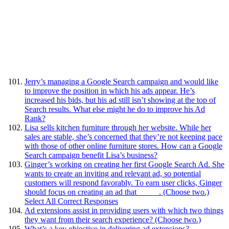
Jerry’s managing a Google Search campaign and would like
to improve the position in which his ads appear. He’s
increased his bids, but his ad still isn’t showing at the top of
Search results. What else might he do to improve his Ad
Rank?
Lisa sells kitchen furniture through her website. While her
sales are stable, she’s concerned that they’re not keeping pace
with those of other online furniture stores. How can a Google
Search campaign benefit Lisa’s business?
Ginger’s working on creating her first Google Search Ad. She
wants to create an inviting and relevant ad, so potential
customers will respond favorably. To earn user clicks, Ginger
should focus on creating an ad that _____. (Choose two.)
Select All Correct Responses
Ad extensions assist in providing users with which two things
they want from their search experience? (Choose two.)
What’s a key objective in delivering ad extensions?