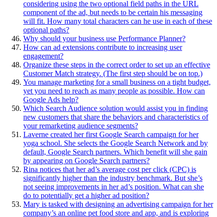
considering using the two optional field paths in the URL
component of the ad, but needs to be certain his messaging
will fit. How many total characters can he use in each of these
optional paths?
Why should your business use Performance Planner?
How can ad extensions contribute to increasing user
engagement?
Organize these steps in the correct order to set up an effective
Customer Match strategy. (The first step should be on top.)
You manage marketing for a small business on a tight budget,
yet you need to reach as many people as possible. How can
Google Ads help?
Which Search Audience solution would assist you in finding
new customers that share the behaviors and characteristics of
your remarketing audience segments?
Laverne created her first Google Search campaign for her
yoga school. She selects the Google Search Network and by
default, Google Search partners. Which benefit will she gain
by appearing on Google Search partners?
Rina notices that her ad’s average cost per click (CPC) is
significantly higher than the industry benchmark. But she’s
not seeing improvements in her ad’s position. What can she
do to potentially get a higher ad position?
Mary is tasked with designing an advertising campaign for her
company’s an online pet food store and app, and is exploring