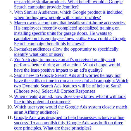
researching similar products. What benefit would a Google
Search campaign provide Jennifer?
With Similar Audiences, which Google product is included
when finding new people with similar profiles?
Marco owns a company that installs smart-home accessories.
His employees recently completed specialized training on
installing specific units for garage doors. He wants to
capitalize on his employees’ new skills. How could a Google
Search campaign benefit his business?
In-market audiences allow the opportunity to specifically
identify what kind of user?
You’re trying to improve an ad’s perceived quality so it
performs better during an ad auction. What change would
have the least-positive impact to an ad’s quality?
Sam’s new to Google Search Ads and worries he may not
have the skills or time to run a successful ad campaign. Which
two Dynamic Search Ads features will be of help to Sam?
(Choose two.) Select All Correct Responses
When creating an ad, how does Greg know what it will look
like to his potential customers?
Which user type would the Google Ads system closely match
as an Affinity audience?
Google Ads was designed to help businesses achieve online
success. To accomplish this, Google Ads was built on three
core principles. What are these principles?