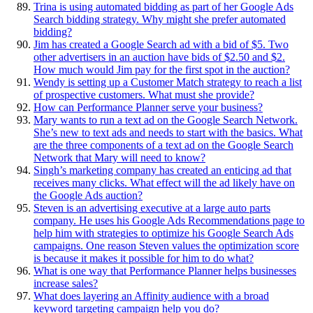
Trina is using automated bidding as part of her Google Ads
Search bidding strategy. Why might she prefer automated
bidding?
Jim has created a Google Search ad with a bid of $5. Two
other advertisers in an auction have bids of $2.50 and $2.
How much would Jim pay for the first spot in the auction?
Wendy is setting up a Customer Match strategy to reach a list
of prospective customers. What must she provide?
How can Performance Planner serve your business?
Mary wants to run a text ad on the Google Search Network.
She’s new to text ads and needs to start with the basics. What
are the three components of a text ad on the Google Search
Network that Mary will need to know?
Singh’s marketing company has created an enticing ad that
receives many clicks. What effect will the ad likely have on
the Google Ads auction?
Steven is an advertising executive at a large auto parts
company. He uses his Google Ads Recommendations page to
help him with strategies to optimize his Google Search Ads
campaigns. One reason Steven values the optimization score
is because it makes it possible for him to do what?
What is one way that Performance Planner helps businesses
increase sales?
What does layering an Affinity audience with a broad
keyword targeting campaign help you do?