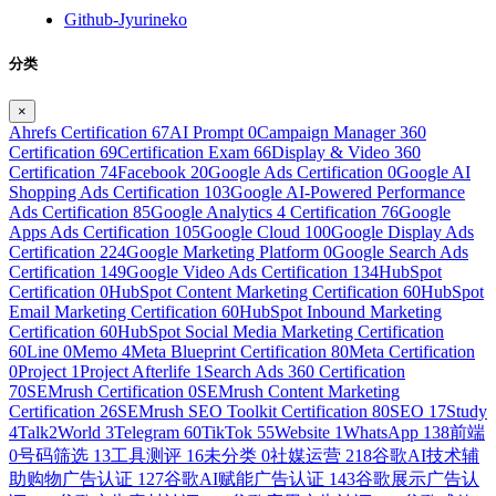
Github-Jyurineko
分类
×
Ahrefs Certification
67
AI Prompt
0
Campaign Manager 360
Certification
69
Certification Exam
66
Display & Video 360
Certification
74
Facebook
20
Google Ads Certification
0
Google AI
Shopping Ads Certification
103
Google AI-Powered Performance
Ads Certification
85
Google Analytics 4 Certification
76
Google
Apps Ads Certification
105
Google Cloud
100
Google Display Ads
Certification
224
Google Marketing Platform
0
Google Search Ads
Certification
149
Google Video Ads Certification
134
HubSpot
Certification
0
HubSpot Content Marketing Certification
60
HubSpot
Email Marketing Certification
60
HubSpot Inbound Marketing
Certification
60
HubSpot Social Media Marketing Certification
60
Line
0
Memo
4
Meta Blueprint Certification
80
Meta Certification
0
Project
1
Project Afterlife
1
Search Ads 360 Certification
70
SEMrush Certification
0
SEMrush Content Marketing
Certification
26
SEMrush SEO Toolkit Certification
80
SEO
17
Study
4
Talk2World
3
Telegram
60
TikTok
55
Website
1
WhatsApp
138
前端
0
号码筛选
13
工具测评
16
未分类
0
社媒运营
218
谷歌AI技术辅
助购物广告认证
127
谷歌AI赋能广告认证
143
谷歌展示广告认